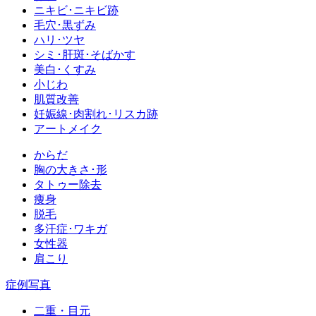
ニキビ･ニキビ跡
毛穴･黒ずみ
ハリ･ツヤ
シミ･肝斑･そばかす
美白･くすみ
小じわ
肌質改善
妊娠線･肉割れ･リスカ跡
アートメイク
からだ
胸の大きさ･形
タトゥー除去
痩身
脱毛
多汗症･ワキガ
女性器
肩こり
症例写真
二重・目元