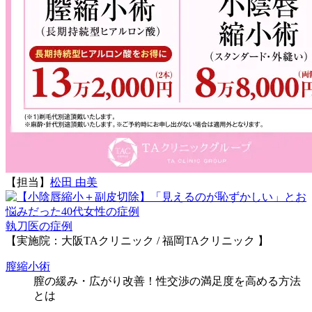
【担当】
松田 由美
執刀医の症例
【実施院：大阪TAクリニック / 福岡TAクリニック 】
膣縮小術
膣の緩み・広がり改善！性交渉の満足度を高める方法
とは