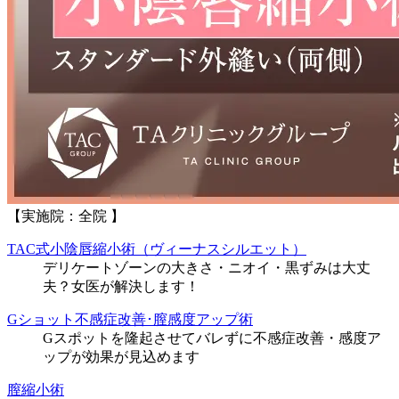
【実施院：全院 】
TAC式小陰唇縮小術（ヴィーナスシルエット）
デリケートゾーンの大きさ・ニオイ・黒ずみは大丈
夫？女医が解決します！
Gショット不感症改善･膣感度アップ術
Gスポットを隆起させてバレずに不感症改善・感度ア
ップが効果が見込めます
膣縮小術