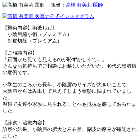
担当：
髙橋 有美莉 医師
【施術内容】術後1カ月
・小陰唇縮小術（プレミアム）
・副皮切除（プレミアム）
【ご相談内容】
「正面から見ても見えるのが恥ずかしくて…」
そんなお気持ちでご相談にお越しいただいた、40代の患者様
の症例です。
小学生のころから長年、小陰唇のサイズが大きいことで
大陰唇からはみ出して見えてしまう状態に悩まれていまし
た。
温泉で友達や家族に見られることへも抵抗を感じておられま
した。
【診察・治療内容】
診察の結果、小陰唇の肥大と左右差、副皮の厚みが確認され
ました。