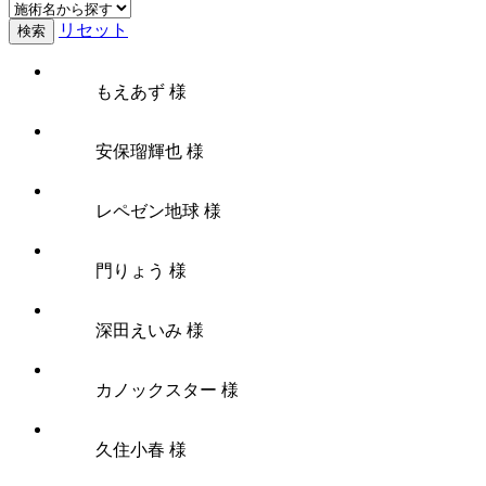
リセット
検索
もえあず 様
安保瑠輝也 様
レペゼン地球 様
門りょう 様
深田えいみ 様
カノックスター 様
久住小春 様