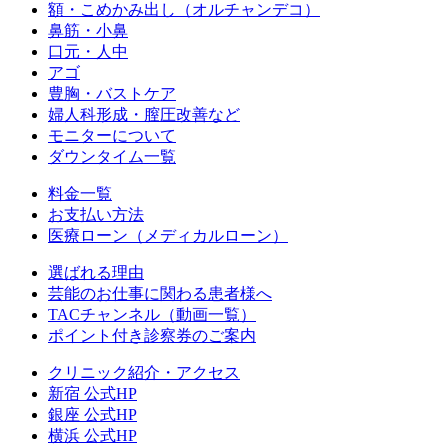
額・こめかみ出し（オルチャンデコ）
鼻筋・小鼻
口元・人中
アゴ
豊胸・バストケア
婦人科形成・膣圧改善など
モニターについて
ダウンタイム一覧
料金一覧
お支払い方法
医療ローン（メディカルローン）
選ばれる理由
芸能のお仕事に関わる患者様へ
TACチャンネル（動画一覧）
ポイント付き診察券のご案内
クリニック紹介・アクセス
新宿 公式HP
銀座 公式HP
横浜 公式HP