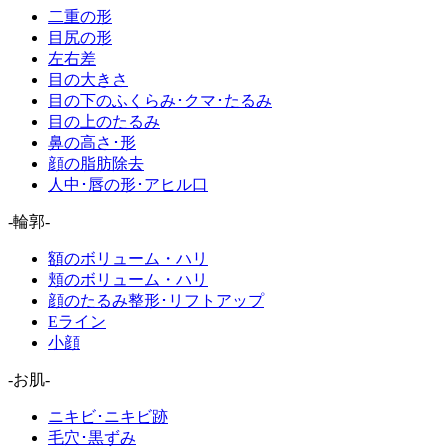
二重の形
目尻の形
左右差
目の大きさ
目の下のふくらみ･クマ･たるみ
目の上のたるみ
鼻の高さ･形
顔の脂肪除去
人中･唇の形･アヒル口
-輪郭-
額のボリューム・ハリ
頬のボリューム・ハリ
顔のたるみ整形･リフトアップ
Eライン
小顔
-お肌-
ニキビ･ニキビ跡
毛穴･黒ずみ