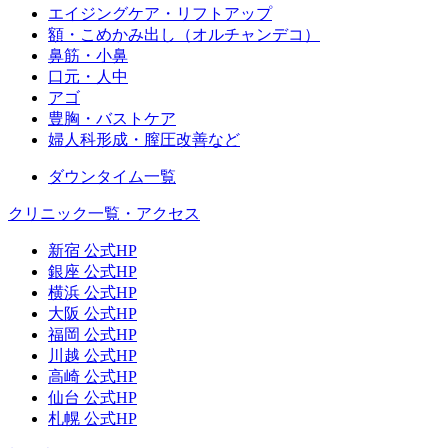
エイジングケア・リフトアップ
額・こめかみ出し（オルチャンデコ）
鼻筋・小鼻
口元・人中
アゴ
豊胸・バストケア
婦人科形成・膣圧改善など
ダウンタイム一覧
クリニック一覧・アクセス
新宿 公式HP
銀座 公式HP
横浜 公式HP
大阪 公式HP
福岡 公式HP
川越 公式HP
高崎 公式HP
仙台 公式HP
札幌 公式HP