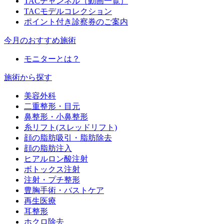
TACチャンネル（動画一覧）
TACモデルコレクション
ポイント付き診察券のご案内
今月のおすすめ施術
モニターとは？
施術から探す
美容外科
二重整形・目元
鼻整形・小鼻整形
糸リフト(スレッドリフト)
顔の脂肪吸引・脂肪除去
顔の脂肪注入
ヒアルロン酸注射
ボトックス注射
注射・プチ整形
豊胸手術・バストケア
再生医療
耳整形
ホクロ除去