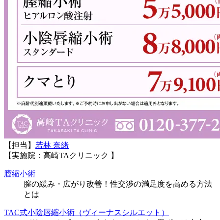
【担当】
若林 奈緒
【実施院：高崎TAクリニック 】
膣縮小術
膣の緩み・広がり改善！性交渉の満足度を高める方法
とは
TAC式小陰唇縮小術（ヴィーナスシルエット）