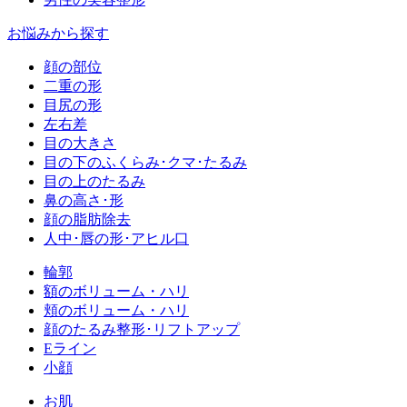
お悩みから探す
顔の部位
二重の形
目尻の形
左右差
目の大きさ
目の下のふくらみ･クマ･たるみ
目の上のたるみ
鼻の高さ･形
顔の脂肪除去
人中･唇の形･アヒル口
輪郭
額のボリューム・ハリ
頬のボリューム・ハリ
顔のたるみ整形･リフトアップ
Eライン
小顔
お肌