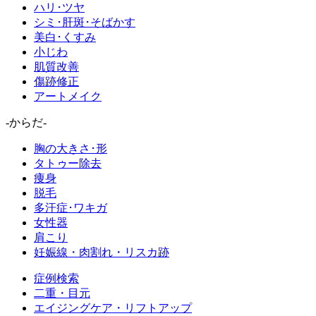
ハリ･ツヤ
シミ･肝斑･そばかす
美白･くすみ
小じわ
肌質改善
傷跡修正
アートメイク
-からだ-
胸の大きさ･形
タトゥー除去
痩身
脱毛
多汗症･ワキガ
女性器
肩こり
妊娠線・肉割れ・リスカ跡
症例検索
二重・目元
エイジングケア・リフトアップ