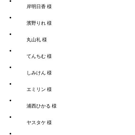
岸明日香 様
濱野りれ 様
丸山礼 様
てんちむ 様
しみけん 様
エミリン 様
浦西ひかる 様
ヤスタケ 様