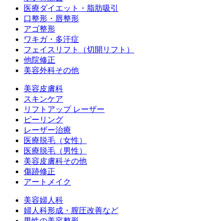
医療ダイエット・脂肪吸引
口整形・唇整形
アゴ整形
ワキガ・多汗症
フェイスリフト（切開リフト）
他院修正
美容外科その他
美容皮膚科
スキンケア
リフトアップ レーザー
ピーリング
レーザー治療
医療脱毛（女性）
医療脱毛（男性）
美容皮膚科その他
傷跡修正
アートメイク
美容婦人科
婦人科形成・膣圧改善など
男性の美容整形