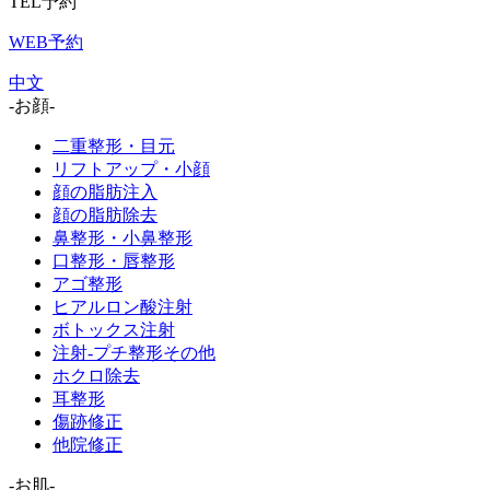
TEL予約
WEB予約
中文
-お顔-
二重整形・目元
リフトアップ・小顔
顔の脂肪注入
顔の脂肪除去
鼻整形・小鼻整形
口整形・唇整形
アゴ整形
ヒアルロン酸注射
ボトックス注射
注射-プチ整形その他
ホクロ除去
耳整形
傷跡修正
他院修正
-お肌-