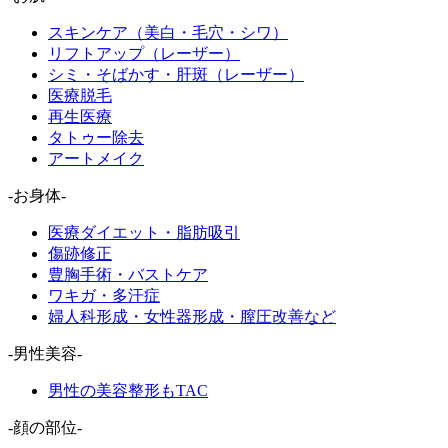
スキンケア（美白・毛穴・シワ）
リフトアップ（レーザー）
シミ・そばかす・肝斑（レーザー）
医療脱毛
再生医療
タトゥー除去
アートメイク
-お身体-
医療ダイエット・脂肪吸引
傷跡修正
豊胸手術・バストケア
ワキガ・多汗症
婦人科形成・女性器形成・膣圧改善など
-男性美容-
男性の美容整形もTAC
-顔の部位-