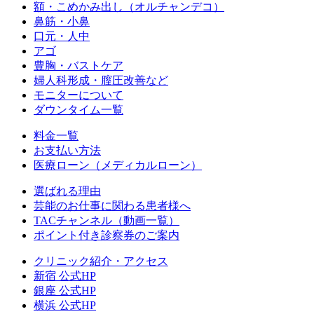
額・こめかみ出し（オルチャンデコ）
鼻筋・小鼻
口元・人中
アゴ
豊胸・バストケア
婦人科形成・膣圧改善など
モニターについて
ダウンタイム一覧
料金一覧
お支払い方法
医療ローン（メディカルローン）
選ばれる理由
芸能のお仕事に関わる患者様へ
TACチャンネル（動画一覧）
ポイント付き診察券のご案内
クリニック紹介・アクセス
新宿 公式HP
銀座 公式HP
横浜 公式HP