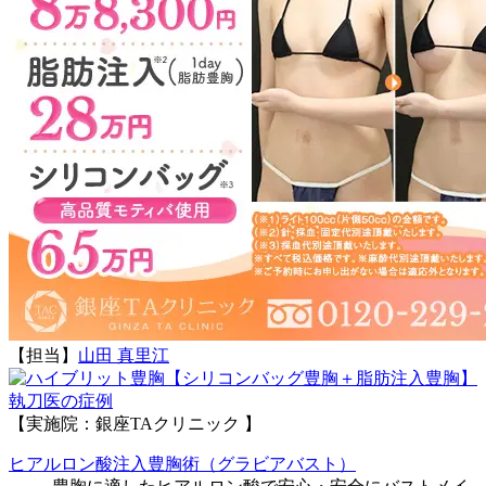
【担当】
山田 真里江
執刀医の症例
【実施院：銀座TAクリニック 】
ヒアルロン酸注入豊胸術（グラビアバスト）