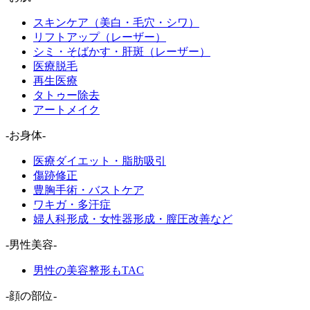
スキンケア（美白・毛穴・シワ）
リフトアップ（レーザー）
シミ・そばかす・肝斑（レーザー）
医療脱毛
再生医療
タトゥー除去
アートメイク
-お身体-
医療ダイエット・脂肪吸引
傷跡修正
豊胸手術・バストケア
ワキガ・多汗症
婦人科形成・女性器形成・膣圧改善など
-男性美容-
男性の美容整形もTAC
-顔の部位-