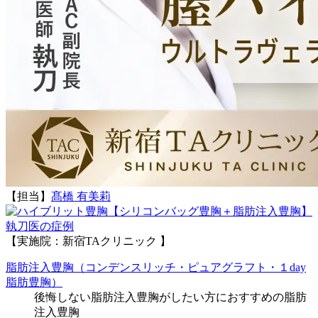
【担当】
髙橋 有美莉
執刀医の症例
【実施院：新宿TAクリニック 】
脂肪注入豊胸（コンデンスリッチ・ピュアグラフト・１day
脂肪豊胸）
後悔しない脂肪注入豊胸がしたい方におすすめの脂肪
注入豊胸