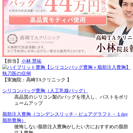
【担当】
小林 慧祐
執刀医の症例
【実施院：高崎TAクリニック 】
シリコンバッグ豊胸（人工乳腺バッグ）
高品質のシリコン製のバッグを埋入し、バストをボリ
ュームアップ
脂肪注入豊胸（コンデンスリッチ・ピュアグラフト・１day
脂肪豊胸）
後悔しない脂肪注入豊胸がしたい方におすすめの脂肪
注入豊胸