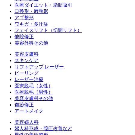
医療ダイエット・脂肪吸引
口整形・唇整形
アゴ整形
ワキガ・多汗症
フェイスリフト（切開リフト）
他院修正
美容外科その他
美容皮膚科
スキンケア
リフトアップ レーザー
ピーリング
レーザー治療
医療脱毛（女性）
医療脱毛（男性）
美容皮膚科その他
傷跡修正
アートメイク
美容婦人科
婦人科形成・膣圧改善など
男性の美容整形