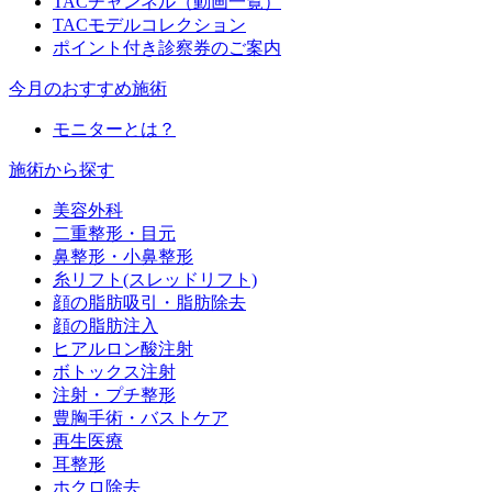
TACチャンネル（動画一覧）
TACモデルコレクション
ポイント付き診察券のご案内
今月のおすすめ施術
モニターとは？
施術から探す
美容外科
二重整形・目元
鼻整形・小鼻整形
糸リフト(スレッドリフト)
顔の脂肪吸引・脂肪除去
顔の脂肪注入
ヒアルロン酸注射
ボトックス注射
注射・プチ整形
豊胸手術・バストケア
再生医療
耳整形
ホクロ除去