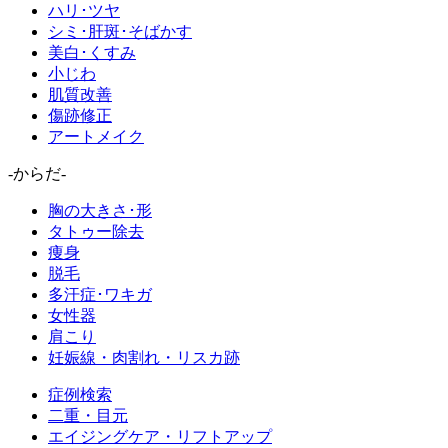
ハリ･ツヤ
シミ･肝斑･そばかす
美白･くすみ
小じわ
肌質改善
傷跡修正
アートメイク
-からだ-
胸の大きさ･形
タトゥー除去
痩身
脱毛
多汗症･ワキガ
女性器
肩こり
妊娠線・肉割れ・リスカ跡
症例検索
二重・目元
エイジングケア・リフトアップ