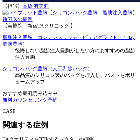
【担当】
髙橋 有美莉
執刀医の症例
【実施院：新宿TAクリニック 】
脂肪注入豊胸（コンデンスリッチ・ピュアグラフト・１day
脂肪豊胸）
後悔しない脂肪注入豊胸がしたい方におすすめの脂肪
注入豊胸
シリコンバッグ豊胸（人工乳腺バッグ）
高品質のシリコン製のバッグを埋入し、バストをボリ
ュームアップ
おすすめ症例読み込み中
無料カウンセリング予約
CASE
関連する症例
TAクオリティを実現するドクターの症例