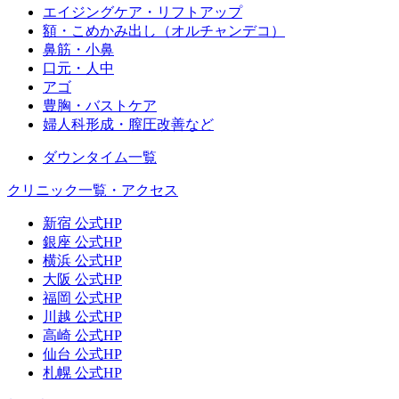
エイジングケア・リフトアップ
額・こめかみ出し（オルチャンデコ）
鼻筋・小鼻
口元・人中
アゴ
豊胸・バストケア
婦人科形成・膣圧改善など
ダウンタイム一覧
クリニック一覧・アクセス
新宿 公式HP
銀座 公式HP
横浜 公式HP
大阪 公式HP
福岡 公式HP
川越 公式HP
高崎 公式HP
仙台 公式HP
札幌 公式HP