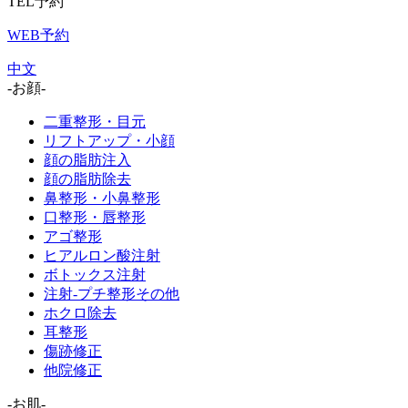
TEL予約
WEB予約
中文
-お顔-
二重整形・目元
リフトアップ・小顔
顔の脂肪注入
顔の脂肪除去
鼻整形・小鼻整形
口整形・唇整形
アゴ整形
ヒアルロン酸注射
ボトックス注射
注射-プチ整形その他
ホクロ除去
耳整形
傷跡修正
他院修正
-お肌-