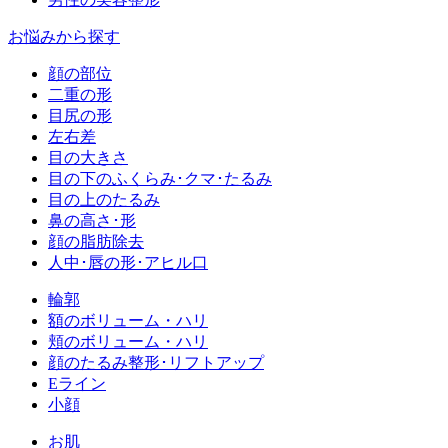
お悩みから探す
顔の部位
二重の形
目尻の形
左右差
目の大きさ
目の下のふくらみ･クマ･たるみ
目の上のたるみ
鼻の高さ･形
顔の脂肪除去
人中･唇の形･アヒル口
輪郭
額のボリューム・ハリ
頬のボリューム・ハリ
顔のたるみ整形･リフトアップ
Eライン
小顔
お肌