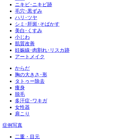
ニキビ･ニキビ跡
毛穴･黒ずみ
ハリ･ツヤ
シミ･肝斑･そばかす
美白･くすみ
小じわ
肌質改善
妊娠線･肉割れ･リスカ跡
アートメイク
からだ
胸の大きさ･形
タトゥー除去
痩身
脱毛
多汗症･ワキガ
女性器
肩こり
症例写真
二重・目元