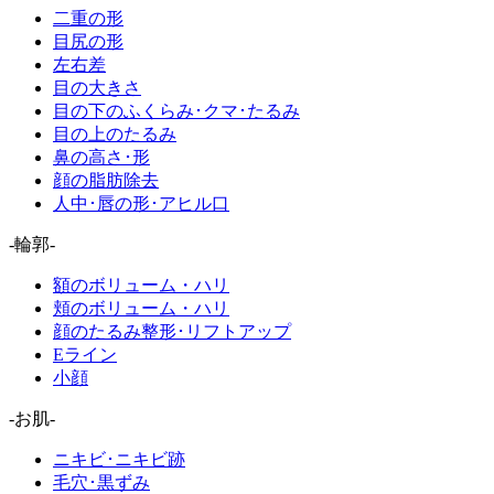
二重の形
目尻の形
左右差
目の大きさ
目の下のふくらみ･クマ･たるみ
目の上のたるみ
鼻の高さ･形
顔の脂肪除去
人中･唇の形･アヒル口
-輪郭-
額のボリューム・ハリ
頬のボリューム・ハリ
顔のたるみ整形･リフトアップ
Eライン
小顔
-お肌-
ニキビ･ニキビ跡
毛穴･黒ずみ