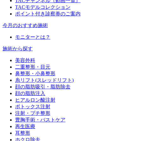
TACチャンネル（動画一覧）
TACモデルコレクション
ポイント付き診察券のご案内
今月のおすすめ施術
モニターとは？
施術から探す
美容外科
二重整形・目元
鼻整形・小鼻整形
糸リフト(スレッドリフト)
顔の脂肪吸引・脂肪除去
顔の脂肪注入
ヒアルロン酸注射
ボトックス注射
注射・プチ整形
豊胸手術・バストケア
再生医療
耳整形
ホクロ除去