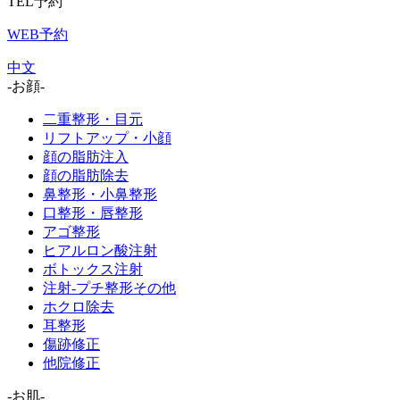
TEL予約
WEB予約
中文
-お顔-
二重整形・目元
リフトアップ・小顔
顔の脂肪注入
顔の脂肪除去
鼻整形・小鼻整形
口整形・唇整形
アゴ整形
ヒアルロン酸注射
ボトックス注射
注射-プチ整形その他
ホクロ除去
耳整形
傷跡修正
他院修正
-お肌-