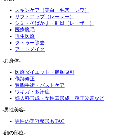
スキンケア（美白・毛穴・シワ）
リフトアップ（レーザー）
シミ・そばかす・肝斑（レーザー）
医療脱毛
再生医療
タトゥー除去
アートメイク
-お身体-
医療ダイエット・脂肪吸引
傷跡修正
豊胸手術・バストケア
ワキガ・多汗症
婦人科形成・女性器形成・膣圧改善など
-男性美容-
男性の美容整形もTAC
-顔の部位-