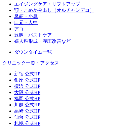
エイジングケア・リフトアップ
額・こめかみ出し（オルチャンデコ）
鼻筋・小鼻
口元・人中
アゴ
豊胸・バストケア
婦人科形成・膣圧改善など
ダウンタイム一覧
クリニック一覧・アクセス
新宿 公式HP
銀座 公式HP
横浜 公式HP
大阪 公式HP
福岡 公式HP
川越 公式HP
高崎 公式HP
仙台 公式HP
札幌 公式HP