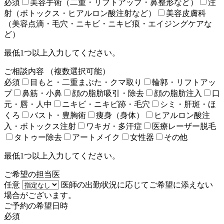
必須
美容手術（二重・リフトアップ・鼻整形など）
注
射（ボトックス・ヒアルロン酸注射など）
美容皮膚科
（美容点滴・毛穴・ニキビ・ニキビ痕・エイジングケアな
ど）
最低1つ以上入力してください。
ご相談内容
（複数選択可能）
必須
目もと・二重まぶた・クマ取り
輪郭・リフトアッ
プ
鼻筋・小鼻
顔の脂肪吸引・除去
顔の脂肪注入
口
元・唇・人中
ニキビ・ニキビ跡・毛穴
シミ・肝斑・ほ
くろ
バスト・豊胸術
痩身（身体）
ヒアルロン酸注
入・ボトックス注射
ワキガ・多汗症
医療レーザー脱毛
タトゥー除去
アートメイク
女性器
その他
最低1つ以上入力してください。
ご希望の担当医
任意
医師の出勤状況に応じてご希望に添えない
場合がございます。
ご予約の希望日時
必須