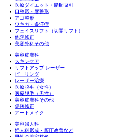
医療ダイエット・脂肪吸引
口整形・唇整形
アゴ整形
ワキガ・多汗症
フェイスリフト（切開リフト）
他院修正
美容外科その他
美容皮膚科
スキンケア
リフトアップ レーザー
ピーリング
レーザー治療
医療脱毛（女性）
医療脱毛（男性）
美容皮膚科その他
傷跡修正
アートメイク
美容婦人科
婦人科形成・膣圧改善など
男性の美容整形