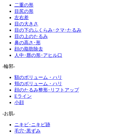
二重の形
目尻の形
左右差
目の大きさ
目の下のふくらみ･クマ･たるみ
目の上のたるみ
鼻の高さ･形
顔の脂肪除去
人中･唇の形･アヒル口
-輪郭-
額のボリューム・ハリ
頬のボリューム・ハリ
顔のたるみ整形･リフトアップ
Eライン
小顔
-お肌-
ニキビ･ニキビ跡
毛穴･黒ずみ