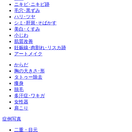
ニキビ･ニキビ跡
毛穴･黒ずみ
ハリ･ツヤ
シミ･肝斑･そばかす
美白･くすみ
小じわ
肌質改善
妊娠線･肉割れ･リスカ跡
アートメイク
からだ
胸の大きさ･形
タトゥー除去
痩身
脱毛
多汗症･ワキガ
女性器
肩こり
症例写真
二重・目元