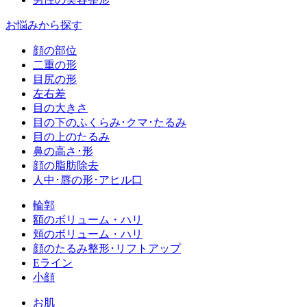
お悩みから探す
顔の部位
二重の形
目尻の形
左右差
目の大きさ
目の下のふくらみ･クマ･たるみ
目の上のたるみ
鼻の高さ･形
顔の脂肪除去
人中･唇の形･アヒル口
輪郭
額のボリューム・ハリ
頬のボリューム・ハリ
顔のたるみ整形･リフトアップ
Eライン
小顔
お肌