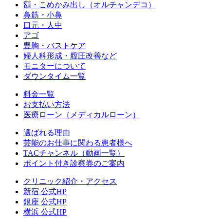
額・こめかみ出し（オルチャンデコ）
鼻筋・小鼻
口元・人中
アゴ
豊胸・バストケア
婦人科形成・膣圧改善など
モニターについて
ダウンタイム一覧
料金一覧
お支払い方法
医療ローン（メディカルローン）
選ばれる理由
芸能のお仕事に関わる患者様へ
TACチャンネル（動画一覧）
ポイント付き診察券のご案内
クリニック紹介・アクセス
新宿 公式HP
銀座 公式HP
横浜 公式HP