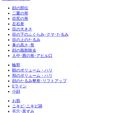
顔の部位
二重の形
目尻の形
左右差
目の大きさ
目の下のふくらみ･クマ･たるみ
目の上のたるみ
鼻の高さ･形
顔の脂肪除去
人中･唇の形･アヒル口
輪郭
額のボリューム・ハリ
頬のボリューム・ハリ
顔のたるみ整形･リフトアップ
Eライン
小顔
お肌
ニキビ･ニキビ跡
毛穴･黒ずみ