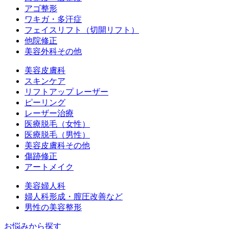
アゴ整形
ワキガ・多汗症
フェイスリフト（切開リフト）
他院修正
美容外科その他
美容皮膚科
スキンケア
リフトアップ レーザー
ピーリング
レーザー治療
医療脱毛（女性）
医療脱毛（男性）
美容皮膚科その他
傷跡修正
アートメイク
美容婦人科
婦人科形成・膣圧改善など
男性の美容整形
お悩みから探す