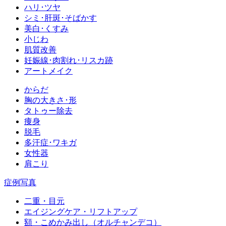
ハリ･ツヤ
シミ･肝斑･そばかす
美白･くすみ
小じわ
肌質改善
妊娠線･肉割れ･リスカ跡
アートメイク
からだ
胸の大きさ･形
タトゥー除去
痩身
脱毛
多汗症･ワキガ
女性器
肩こり
症例写真
二重・目元
エイジングケア・リフトアップ
額・こめかみ出し（オルチャンデコ）