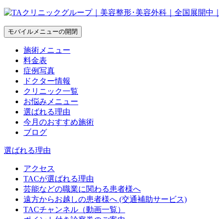
モバイルメニューの開閉
施術メニュー
料金表
症例写真
ドクター情報
クリニック一覧
お悩みメニュー
選ばれる理由
今月のおすすめ施術
ブログ
選ばれる理由
アクセス
TACが選ばれる理由
芸能などの職業に関わる患者様へ
遠方からお越しの患者様へ (交通補助サービス)
TACチャンネル（動画一覧）