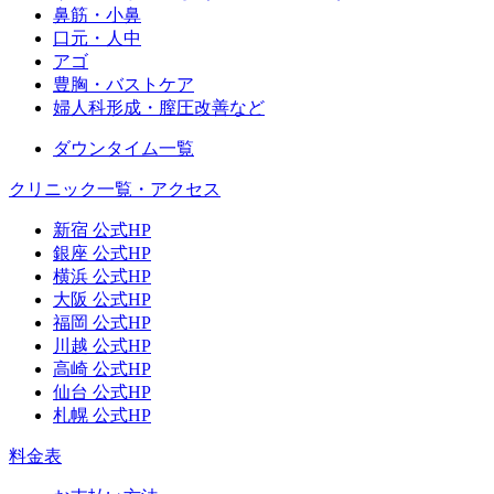
鼻筋・小鼻
口元・人中
アゴ
豊胸・バストケア
婦人科形成・膣圧改善など
ダウンタイム一覧
クリニック一覧・アクセス
新宿 公式HP
銀座 公式HP
横浜 公式HP
大阪 公式HP
福岡 公式HP
川越 公式HP
高崎 公式HP
仙台 公式HP
札幌 公式HP
料金表