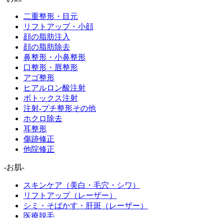
二重整形・目元
リフトアップ・小顔
顔の脂肪注入
顔の脂肪除去
鼻整形・小鼻整形
口整形・唇整形
アゴ整形
ヒアルロン酸注射
ボトックス注射
注射-プチ整形その他
ホクロ除去
耳整形
傷跡修正
他院修正
-お肌-
スキンケア（美白・毛穴・シワ）
リフトアップ（レーザー）
シミ・そばかす・肝斑（レーザー）
医療脱毛