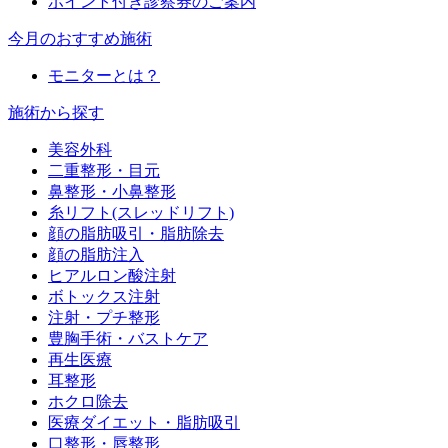
ポイント付き診察券のご案内
今月のおすすめ施術
モニターとは？
施術から探す
美容外科
二重整形・目元
鼻整形・小鼻整形
糸リフト(スレッドリフト)
顔の脂肪吸引・脂肪除去
顔の脂肪注入
ヒアルロン酸注射
ボトックス注射
注射・プチ整形
豊胸手術・バストケア
再生医療
耳整形
ホクロ除去
医療ダイエット・脂肪吸引
口整形・唇整形