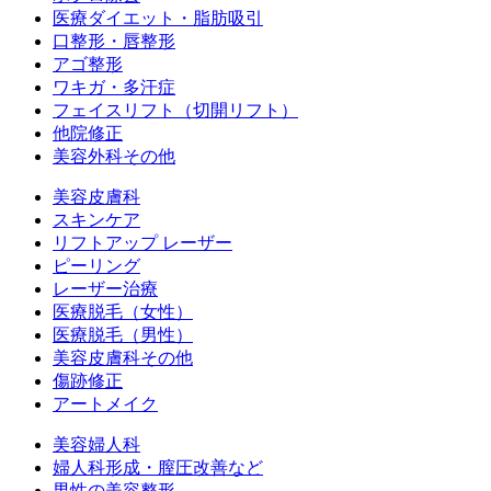
医療ダイエット・脂肪吸引
口整形・唇整形
アゴ整形
ワキガ・多汗症
フェイスリフト（切開リフト）
他院修正
美容外科その他
美容皮膚科
スキンケア
リフトアップ レーザー
ピーリング
レーザー治療
医療脱毛（女性）
医療脱毛（男性）
美容皮膚科その他
傷跡修正
アートメイク
美容婦人科
婦人科形成・膣圧改善など
男性の美容整形