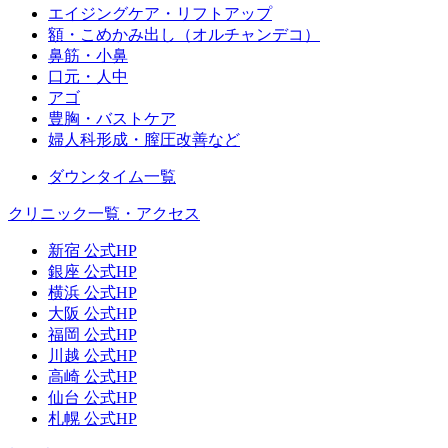
エイジングケア・リフトアップ
額・こめかみ出し（オルチャンデコ）
鼻筋・小鼻
口元・人中
アゴ
豊胸・バストケア
婦人科形成・膣圧改善など
ダウンタイム一覧
クリニック一覧・アクセス
新宿 公式HP
銀座 公式HP
横浜 公式HP
大阪 公式HP
福岡 公式HP
川越 公式HP
高崎 公式HP
仙台 公式HP
札幌 公式HP