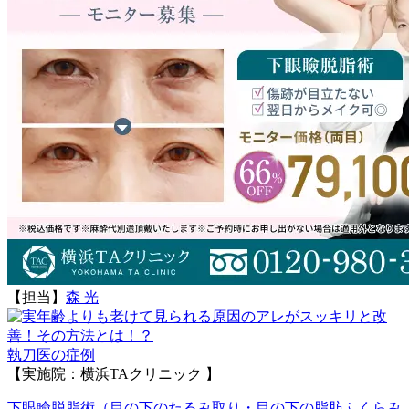
【担当】
森 光
執刀医の症例
【実施院：横浜TAクリニック 】
下眼瞼脱脂術（目の下のたるみ取り・目の下の脂肪ふくらみ