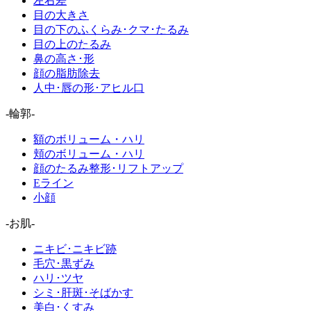
左右差
目の大きさ
目の下のふくらみ･クマ･たるみ
目の上のたるみ
鼻の高さ･形
顔の脂肪除去
人中･唇の形･アヒル口
-輪郭-
額のボリューム・ハリ
頬のボリューム・ハリ
顔のたるみ整形･リフトアップ
Eライン
小顔
-お肌-
ニキビ･ニキビ跡
毛穴･黒ずみ
ハリ･ツヤ
シミ･肝斑･そばかす
美白･くすみ