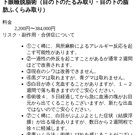
下眼瞼脱脂術（目の下のたるみ取り・目の下の脂
肪ふくらみ取り）
料金
2,200円〜384,000円
リスク・副作用・合併症について
①ごく稀に、局所麻酔によるアレルギー反応を起
こす可能性があります。
②一過性の外反を起こすことがあるが通常２週間
ほどで改善されます。
③現在のシワは改善できません。
④黒グマは取れますが、青グマは取れません。
⑤白目が赤く充血することがありますが、１～２
週間で落ち着きますのでご安心ください。
⑥術後４、５日経過してから急に血液の塊がお目
元から出てくることもございますが、新たな出血
ではないのでご安心ください。
⑦ごく稀に、白目がぶよぶよとした症状（結膜浮
腫）が出る場合ありますが、数日から２週間程で
徐々に軽減します。
⑧裏ハムラ法：術後しびれを感じることがござい