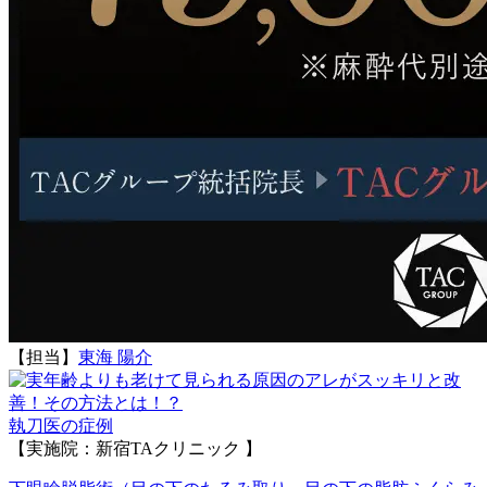
【担当】
東海 陽介
執刀医の症例
【実施院：新宿TAクリニック 】