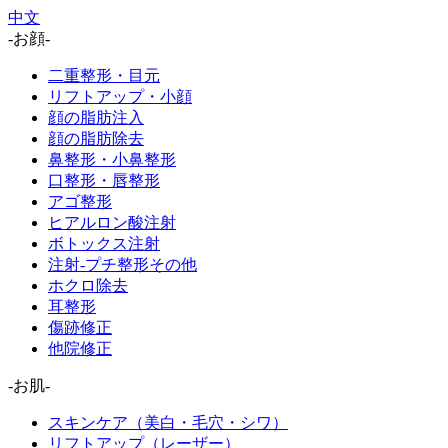
中文
-お顔-
二重整形・目元
リフトアップ・小顔
顔の脂肪注入
顔の脂肪除去
鼻整形・小鼻整形
口整形・唇整形
アゴ整形
ヒアルロン酸注射
ボトックス注射
注射-プチ整形その他
ホクロ除去
耳整形
傷跡修正
他院修正
-お肌-
スキンケア（美白・毛穴・シワ）
リフトアップ（レーザー）