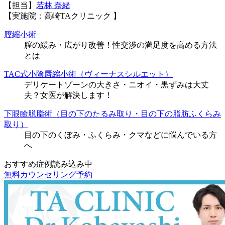
【担当】
若林 奈緒
【実施院：高崎TAクリニック 】
膣縮小術
膣の緩み・広がり改善！性交渉の満足度を高める方法
とは
TAC式小陰唇縮小術（ヴィーナスシルエット）
デリケートゾーンの大きさ・ニオイ・黒ずみは大丈
夫？女医が解決します！
下眼瞼脱脂術（目の下のたるみ取り・目の下の脂肪ふくらみ
取り）
目の下のくぼみ・ふくらみ・クマなどに悩んでいる方
へ
おすすめ症例読み込み中
無料カウンセリング予約