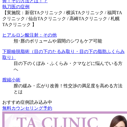
執刀医の症例
【実施院：新宿TAクリニック / 横浜TAクリニック / 福岡TA
クリニック / 仙台TAクリニック / 高崎TAクリニック / 札幌
TAクリニック 】
ヒアルロン酸注射：その他
頬･唇のボリュームや眉間のシワもケア可能
下眼瞼脱脂術（目の下のたるみ取り・目の下の脂肪ふくらみ
取り）
目の下のくぼみ・ふくらみ・クマなどに悩んでいる方
へ
膣縮小術
膣の緩み・広がり改善！性交渉の満足度を高める方法
とは
おすすめ症例読み込み中
無料カウンセリング予約