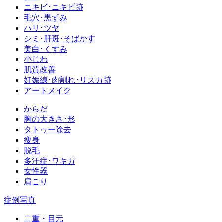
ニキビ･ニキビ跡
毛穴･黒ずみ
ハリ･ツヤ
シミ･肝斑･そばかす
美白･くすみ
小じわ
肌質改善
妊娠線･肉割れ･リスカ跡
アートメイク
からだ
胸の大きさ･形
タトゥー除去
痩身
脱毛
多汗症･ワキガ
女性器
肩こり
症例写真
二重・目元