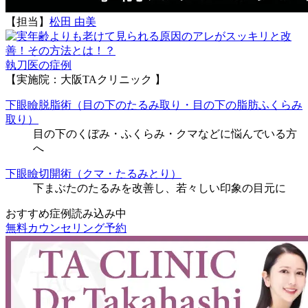
【担当】
松田 由美
執刀医の症例
【実施院：大阪TAクリニック 】
下眼瞼脱脂術（目の下のたるみ取り・目の下の脂肪ふくらみ
取り）
目の下のくぼみ・ふくらみ・クマなどに悩んでいる方
へ
下眼瞼切開術（クマ・たるみとり）
下まぶたのたるみを改善し、若々しい印象の目元に
おすすめ症例読み込み中
無料カウンセリング予約