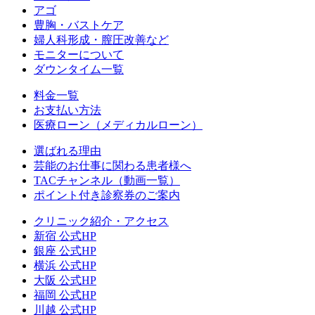
アゴ
豊胸・バストケア
婦人科形成・膣圧改善など
モニターについて
ダウンタイム一覧
料金一覧
お支払い方法
医療ローン（メディカルローン）
選ばれる理由
芸能のお仕事に関わる患者様へ
TACチャンネル（動画一覧）
ポイント付き診察券のご案内
クリニック紹介・アクセス
新宿 公式HP
銀座 公式HP
横浜 公式HP
大阪 公式HP
福岡 公式HP
川越 公式HP