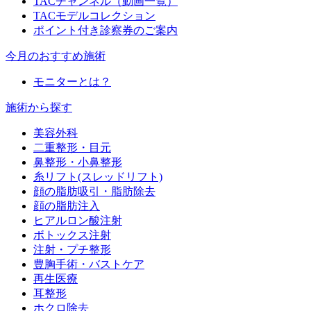
TACチャンネル（動画一覧）
TACモデルコレクション
ポイント付き診察券のご案内
今月のおすすめ施術
モニターとは？
施術から探す
美容外科
二重整形・目元
鼻整形・小鼻整形
糸リフト(スレッドリフト)
顔の脂肪吸引・脂肪除去
顔の脂肪注入
ヒアルロン酸注射
ボトックス注射
注射・プチ整形
豊胸手術・バストケア
再生医療
耳整形
ホクロ除去