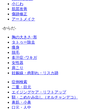
小じわ
肌質改善
傷跡修正
アートメイク
-からだ-
胸の大きさ･形
タトゥー除去
痩身
脱毛
多汗症･ワキガ
女性器
肩こり
妊娠線・肉割れ・リスカ跡
症例検索
二重・目元
エイジングケア・リフトアップ
額・こめかみ出し（オルチャンデコ）
鼻筋・小鼻
口元・人中