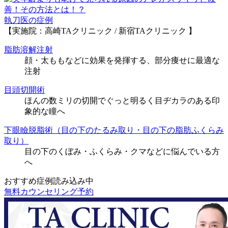
執刀医の症例
【実施院：高崎TAクリニック / 新宿TAクリニック 】
脂肪溶解注射
顔・太ももなどに効果を発揮する、部分痩せに最適な
注射
目頭切開術
ほんの数ミリの切開でぐっと明るく目ヂカラのある印
象的な瞳へ
下眼瞼脱脂術（目の下のたるみ取り・目の下の脂肪ふくらみ
取り）
目の下のくぼみ・ふくらみ・クマなどに悩んでいる方
へ
おすすめ症例読み込み中
無料カウンセリング予約