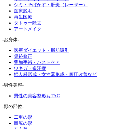
シミ・そばかす・肝斑（レーザー）
医療脱毛
再生医療
タトゥー除去
アートメイク
-お身体-
医療ダイエット・脂肪吸引
傷跡修正
豊胸手術・バストケア
ワキガ・多汗症
婦人科形成・女性器形成・膣圧改善など
-男性美容-
男性の美容整形もTAC
-顔の部位-
二重の形
目尻の形