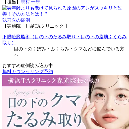
【担当】
志村 一馬
執刀医の症例
【実施院：川越TAクリニック 】
下眼瞼脱脂術（目の下のたるみ取り・目の下の脂肪ふくらみ
取り）
目の下のくぼみ・ふくらみ・クマなどに悩んでいる方
へ
おすすめ症例読み込み中
無料カウンセリング予約