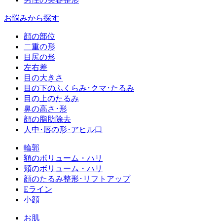
お悩みから探す
顔の部位
二重の形
目尻の形
左右差
目の大きさ
目の下のふくらみ･クマ･たるみ
目の上のたるみ
鼻の高さ･形
顔の脂肪除去
人中･唇の形･アヒル口
輪郭
額のボリューム・ハリ
頬のボリューム・ハリ
顔のたるみ整形･リフトアップ
Eライン
小顔
お肌