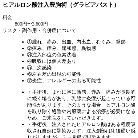
ヒアルロン酸注入豊胸術（グラビアバスト）
料金
800円〜3,600円
リスク・副作用・合併症について
①腫れ、赤み、出血、内出血、むくみ、発熱
②痛み、痒み、違和感、異物感
③注入部位の色素沈着
④吸収には個人差あり
⑤二次感染
⑥左右差の出現の可能性
⑦炎症、アレルギーの出る可能性
・手術後、まれに胸に熱感、赤み、痛みが長期的
に続く場合があり、乳腺に炎症が起こっている可
能性があります。そのような場合、ヒアルロン酸
を取り除く処置や内服薬による治療が必要になる
ため、ご来院をしていただきます。
・手術後、注入されたヒアルロン酸はある程度吸
収され自然に馴染みます。注入創部は術後硬い感
じがしますが、３ヵ月程で馴染みます。