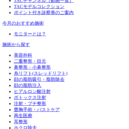
TACチャンネル（動画一覧）
TACモデルコレクション
ポイント付き診察券のご案内
今月のおすすめ施術
モニターとは？
施術から探す
美容外科
二重整形・目元
鼻整形・小鼻整形
糸リフト(スレッドリフト)
顔の脂肪吸引・脂肪除去
顔の脂肪注入
ヒアルロン酸注射
ボトックス注射
注射・プチ整形
豊胸手術・バストケア
再生医療
耳整形
ホクロ除去