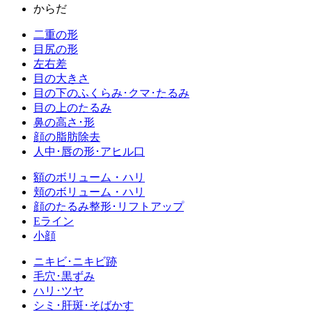
からだ
二重の形
目尻の形
左右差
目の大きさ
目の下のふくらみ･クマ･たるみ
目の上のたるみ
鼻の高さ･形
顔の脂肪除去
人中･唇の形･アヒル口
額のボリューム・ハリ
頬のボリューム・ハリ
顔のたるみ整形･リフトアップ
Eライン
小顔
ニキビ･ニキビ跡
毛穴･黒ずみ
ハリ･ツヤ
シミ･肝斑･そばかす