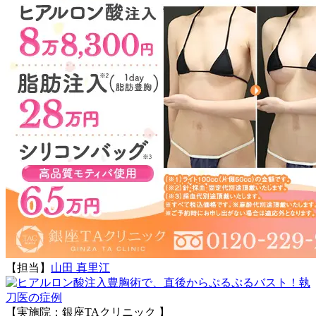
【担当】
山田 真里江
執
刀医の症例
【実施院：銀座TAクリニック 】