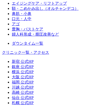
エイジングケア・リフトアップ
額・こめかみ出し（オルチャンデコ）
鼻筋・小鼻
口元・人中
アゴ
豊胸・バストケア
婦人科形成・膣圧改善など
ダウンタイム一覧
クリニック一覧・アクセス
新宿 公式HP
銀座 公式HP
横浜 公式HP
大阪 公式HP
福岡 公式HP
川越 公式HP
高崎 公式HP
仙台 公式HP
札幌 公式HP