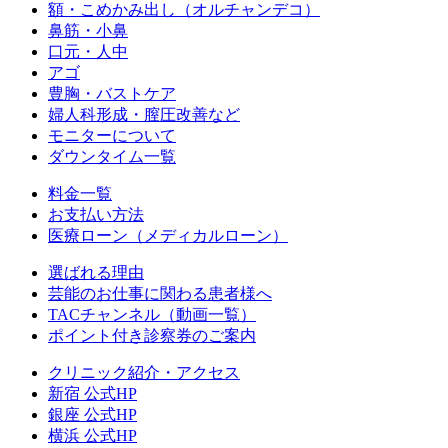
額・こめかみ出し（オルチャンデコ）
鼻筋・小鼻
口元・人中
アゴ
豊胸・バストケア
婦人科形成・膣圧改善など
モニターについて
ダウンタイム一覧
料金一覧
お支払い方法
医療ローン（メディカルローン）
選ばれる理由
芸能のお仕事に関わる患者様へ
TACチャンネル（動画一覧）
ポイント付き診察券のご案内
クリニック紹介・アクセス
新宿 公式HP
銀座 公式HP
横浜 公式HP