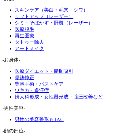
スキンケア（美白・毛穴・シワ）
リフトアップ（レーザー）
シミ・そばかす・肝斑（レーザー）
医療脱毛
再生医療
タトゥー除去
アートメイク
-お身体-
医療ダイエット・脂肪吸引
傷跡修正
豊胸手術・バストケア
ワキガ・多汗症
婦人科形成・女性器形成・膣圧改善など
-男性美容-
男性の美容整形もTAC
-顔の部位-