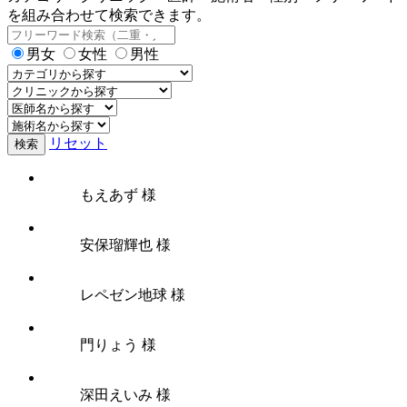
を組み合わせて検索できます。
男女
女性
男性
リセット
検索
もえあず 様
安保瑠輝也 様
レペゼン地球 様
門りょう 様
深田えいみ 様