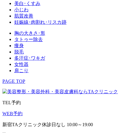
美白･くすみ
小じわ
肌質改善
妊娠線･肉割れ･リスカ跡
胸の大きさ･形
タトゥー除去
痩身
脱毛
多汗症･ワキガ
女性器
肩こり
PAGE TOP
TEL予約
WEB予約
新宿TAクリニック
休診日なし 10:00～19:00