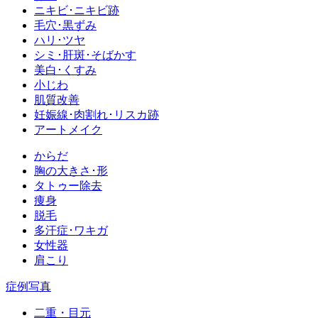
ニキビ･ニキビ跡
毛穴･黒ずみ
ハリ･ツヤ
シミ･肝斑･そばかす
美白･くすみ
小じわ
肌質改善
妊娠線･肉割れ･リスカ跡
アートメイク
からだ
胸の大きさ･形
タトゥー除去
痩身
脱毛
多汗症･ワキガ
女性器
肩こり
症例写真
二重・目元