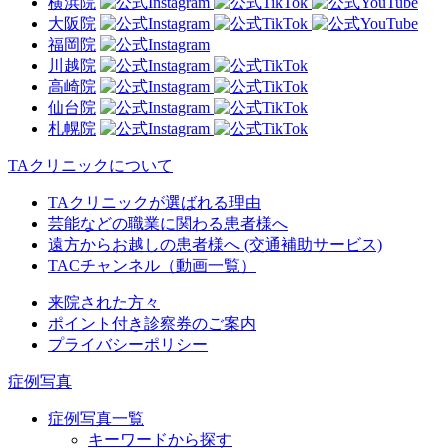
横浜院
大阪院
福岡院
川越院
高崎院
仙台院
札幌院
TAクリニックについて
TAクリニックが選ばれる理由
芸能などの職業に関わる患者様へ
遠方からお越しの患者様へ (交通補助サービス)
TACチャンネル（動画一覧）
来院された方々
ポイント付き診察券のご案内
プライバシーポリシー
症例写真
症例写真一覧
キーワードから探す