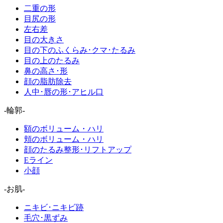
二重の形
目尻の形
左右差
目の大きさ
目の下のふくらみ･クマ･たるみ
目の上のたるみ
鼻の高さ･形
顔の脂肪除去
人中･唇の形･アヒル口
-輪郭-
額のボリューム・ハリ
頬のボリューム・ハリ
顔のたるみ整形･リフトアップ
Eライン
小顔
-お肌-
ニキビ･ニキビ跡
毛穴･黒ずみ