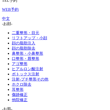
TEL予約
WEB予約
中文
-お顔-
二重整形・目元
リフトアップ・小顔
顔の脂肪注入
顔の脂肪除去
鼻整形・小鼻整形
口整形・唇整形
アゴ整形
ヒアルロン酸注射
ボトックス注射
注射-プチ整形その他
ホクロ除去
耳整形
傷跡修正
他院修正
-お肌-