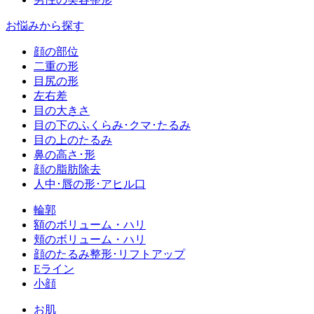
お悩みから探す
顔の部位
二重の形
目尻の形
左右差
目の大きさ
目の下のふくらみ･クマ･たるみ
目の上のたるみ
鼻の高さ･形
顔の脂肪除去
人中･唇の形･アヒル口
輪郭
額のボリューム・ハリ
頬のボリューム・ハリ
顔のたるみ整形･リフトアップ
Eライン
小顔
お肌