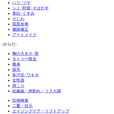
ハリ･ツヤ
シミ･肝斑･そばかす
美白･くすみ
小じわ
肌質改善
傷跡修正
アートメイク
-からだ-
胸の大きさ･形
タトゥー除去
痩身
脱毛
多汗症･ワキガ
女性器
肩こり
妊娠線・肉割れ・リスカ跡
症例検索
二重・目元
エイジングケア・リフトアップ