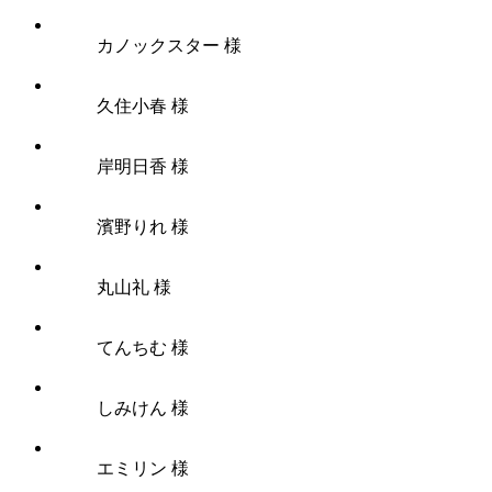
カノックスター 様
久住小春 様
岸明日香 様
濱野りれ 様
丸山礼 様
てんちむ 様
しみけん 様
エミリン 様