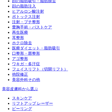
顔の脂肪吸引・脂肪除去
顔の脂肪注入
ヒアルロン酸注射
ボトックス注射
注射・プチ整形
豊胸手術・バストケア
再生医療
耳整形
ホクロ除去
医療ダイエット・脂肪吸引
口整形・唇整形
アゴ整形
ワキガ・多汗症
フェイスリフト（切開リフト）
他院修正
美容外科その他
美容皮膚科から選ぶ
スキンケア
リフトアップ レーザー
ピーリング