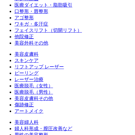
医療ダイエット・脂肪吸引
口整形・唇整形
アゴ整形
ワキガ・多汗症
フェイスリフト（切開リフト）
他院修正
美容外科その他
美容皮膚科
スキンケア
リフトアップ レーザー
ピーリング
レーザー治療
医療脱毛（女性）
医療脱毛（男性）
美容皮膚科その他
傷跡修正
アートメイク
美容婦人科
婦人科形成・膣圧改善など
男性の美容整形