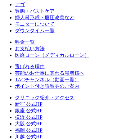
アゴ
豊胸・バストケア
婦人科形成・膣圧改善など
モニターについて
ダウンタイム一覧
料金一覧
お支払い方法
医療ローン（メディカルローン）
選ばれる理由
芸能のお仕事に関わる患者様へ
TACチャンネル（動画一覧）
ポイント付き診察券のご案内
クリニック紹介・アクセス
新宿 公式HP
銀座 公式HP
横浜 公式HP
大阪 公式HP
福岡 公式HP
川越 公式HP