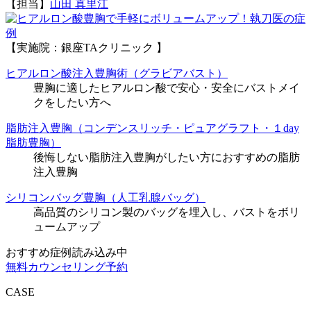
【担当】
山田 真里江
執刀医の症
例
【実施院：銀座TAクリニック 】
ヒアルロン酸注入豊胸術（グラビアバスト）
豊胸に適したヒアルロン酸で安心・安全にバストメイ
クをしたい方へ
脂肪注入豊胸（コンデンスリッチ・ピュアグラフト・１day
脂肪豊胸）
後悔しない脂肪注入豊胸がしたい方におすすめの脂肪
注入豊胸
シリコンバッグ豊胸（人工乳腺バッグ）
高品質のシリコン製のバッグを埋入し、バストをボリ
ュームアップ
おすすめ症例読み込み中
無料カウンセリング予約
CASE