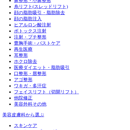
鼻整形・小鼻整形
糸リフト(スレッドリフト)
顔の脂肪吸引・脂肪除去
顔の脂肪注入
ヒアルロン酸注射
ボトックス注射
注射・プチ整形
豊胸手術・バストケア
再生医療
耳整形
ホクロ除去
医療ダイエット・脂肪吸引
口整形・唇整形
アゴ整形
ワキガ・多汗症
フェイスリフト（切開リフト）
他院修正
美容外科その他
美容皮膚科から選ぶ
スキンケア