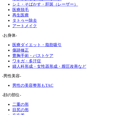
シミ・そばかす・肝斑（レーザー）
医療脱毛
再生医療
タトゥー除去
アートメイク
-お身体-
医療ダイエット・脂肪吸引
傷跡修正
豊胸手術・バストケア
ワキガ・多汗症
婦人科形成・女性器形成・膣圧改善など
-男性美容-
男性の美容整形もTAC
-顔の部位-
二重の形
目尻の形