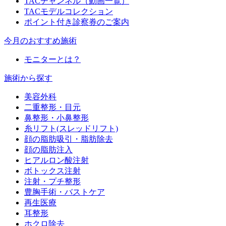
TACチャンネル（動画一覧）
TACモデルコレクション
ポイント付き診察券のご案内
今月のおすすめ施術
モニターとは？
施術から探す
美容外科
二重整形・目元
鼻整形・小鼻整形
糸リフト(スレッドリフト)
顔の脂肪吸引・脂肪除去
顔の脂肪注入
ヒアルロン酸注射
ボトックス注射
注射・プチ整形
豊胸手術・バストケア
再生医療
耳整形
ホクロ除去