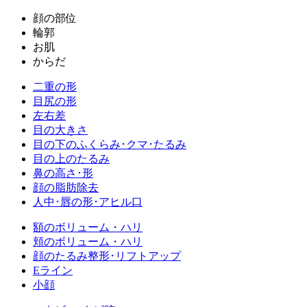
顔の部位
輪郭
お肌
からだ
二重の形
目尻の形
左右差
目の大きさ
目の下のふくらみ･クマ･たるみ
目の上のたるみ
鼻の高さ･形
顔の脂肪除去
人中･唇の形･アヒル口
額のボリューム・ハリ
頬のボリューム・ハリ
顔のたるみ整形･リフトアップ
Eライン
小顔