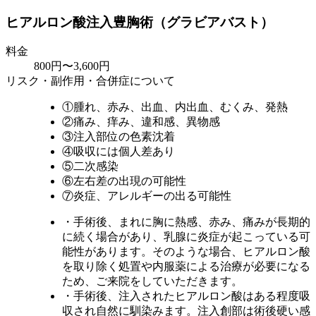
ヒアルロン酸注入豊胸術（グラビアバスト）
料金
800円〜3,600円
リスク・副作用・合併症について
①腫れ、赤み、出血、内出血、むくみ、発熱
②痛み、痒み、違和感、異物感
③注入部位の色素沈着
④吸収には個人差あり
⑤二次感染
⑥左右差の出現の可能性
⑦炎症、アレルギーの出る可能性
・手術後、まれに胸に熱感、赤み、痛みが長期的
に続く場合があり、乳腺に炎症が起こっている可
能性があります。そのような場合、ヒアルロン酸
を取り除く処置や内服薬による治療が必要になる
ため、ご来院をしていただきます。
・手術後、注入されたヒアルロン酸はある程度吸
収され自然に馴染みます。注入創部は術後硬い感