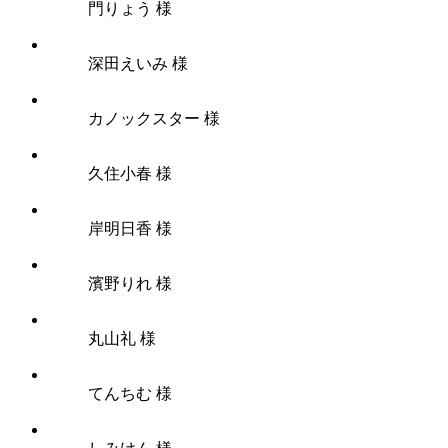
門りょう 様
深田えいみ 様
カノックスター 様
久住小春 様
岸明日香 様
濱野りれ 様
丸山礼 様
てんちむ 様