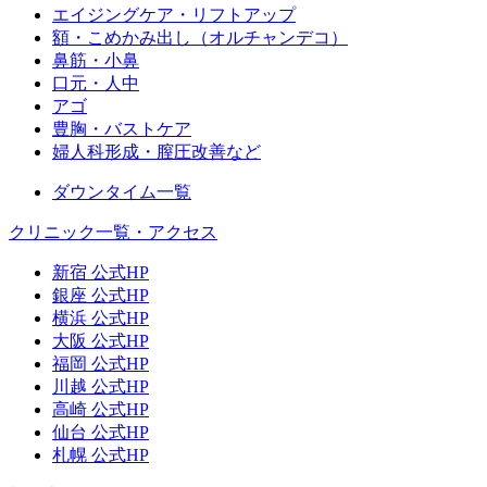
エイジングケア・リフトアップ
額・こめかみ出し（オルチャンデコ）
鼻筋・小鼻
口元・人中
アゴ
豊胸・バストケア
婦人科形成・膣圧改善など
ダウンタイム一覧
クリニック一覧・アクセス
新宿 公式HP
銀座 公式HP
横浜 公式HP
大阪 公式HP
福岡 公式HP
川越 公式HP
高崎 公式HP
仙台 公式HP
札幌 公式HP