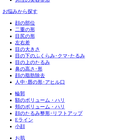
お悩みから探す
顔の部位
二重の形
目尻の形
左右差
目の大きさ
目の下のふくらみ･クマ･たるみ
目の上のたるみ
鼻の高さ･形
顔の脂肪除去
人中･唇の形･アヒル口
輪郭
額のボリューム・ハリ
頬のボリューム・ハリ
顔のたるみ整形･リフトアップ
Eライン
小顔
お肌