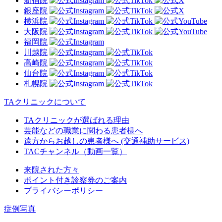
新宿院
銀座院
横浜院
大阪院
福岡院
川越院
高崎院
仙台院
札幌院
TAクリニックについて
TAクリニックが選ばれる理由
芸能などの職業に関わる患者様へ
遠方からお越しの患者様へ (交通補助サービス)
TACチャンネル（動画一覧）
来院された方々
ポイント付き診察券のご案内
プライバシーポリシー
症例写真