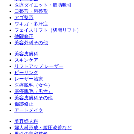
医療ダイエット・脂肪吸引
口整形・唇整形
アゴ整形
ワキガ・多汗症
フェイスリフト（切開リフト）
他院修正
美容外科その他
美容皮膚科
スキンケア
リフトアップ レーザー
ピーリング
レーザー治療
医療脱毛（女性）
医療脱毛（男性）
美容皮膚科その他
傷跡修正
アートメイク
美容婦人科
婦人科形成・膣圧改善など
男性の美容整形