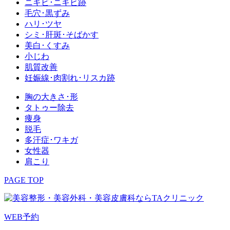
ニキビ･ニキビ跡
毛穴･黒ずみ
ハリ･ツヤ
シミ･肝斑･そばかす
美白･くすみ
小じわ
肌質改善
妊娠線･肉割れ･リスカ跡
胸の大きさ･形
タトゥー除去
痩身
脱毛
多汗症･ワキガ
女性器
肩こり
PAGE TOP
WEB予約