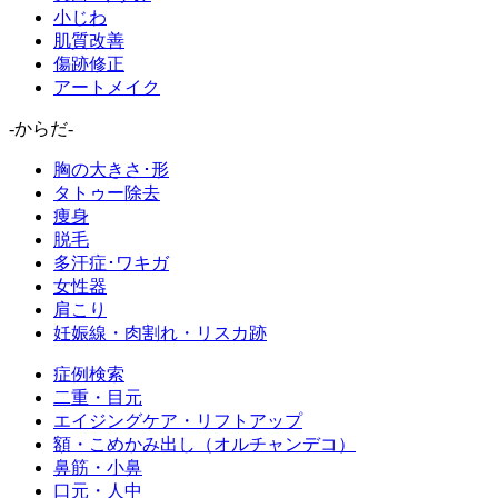
小じわ
肌質改善
傷跡修正
アートメイク
-からだ-
胸の大きさ･形
タトゥー除去
痩身
脱毛
多汗症･ワキガ
女性器
肩こり
妊娠線・肉割れ・リスカ跡
症例検索
二重・目元
エイジングケア・リフトアップ
額・こめかみ出し（オルチャンデコ）
鼻筋・小鼻
口元・人中