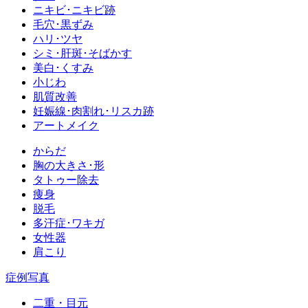
ニキビ･ニキビ跡
毛穴･黒ずみ
ハリ･ツヤ
シミ･肝斑･そばかす
美白･くすみ
小じわ
肌質改善
妊娠線･肉割れ･リスカ跡
アートメイク
からだ
胸の大きさ･形
タトゥー除去
痩身
脱毛
多汗症･ワキガ
女性器
肩こり
症例写真
二重・目元