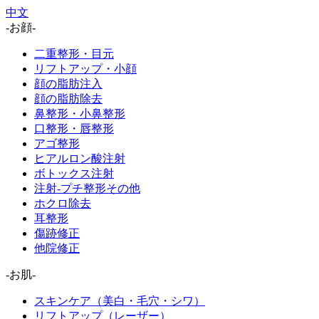
中文
-お顔-
二重整形・目元
リフトアップ・小顔
顔の脂肪注入
顔の脂肪除去
鼻整形・小鼻整形
口整形・唇整形
アゴ整形
ヒアルロン酸注射
ボトックス注射
注射-プチ整形その他
ホクロ除去
耳整形
傷跡修正
他院修正
-お肌-
スキンケア（美白・毛穴・シワ）
リフトアップ（レーザー）