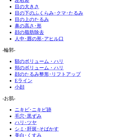
左右差
目の大きさ
目の下のふくらみ･クマ･たるみ
目の上のたるみ
鼻の高さ･形
顔の脂肪除去
人中･唇の形･アヒル口
-輪郭-
額のボリューム・ハリ
頬のボリューム・ハリ
顔のたるみ整形･リフトアップ
Eライン
小顔
-お肌-
ニキビ･ニキビ跡
毛穴･黒ずみ
ハリ･ツヤ
シミ･肝斑･そばかす
美白･くすみ