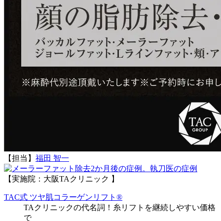
【担当】
福田 智一
執刀医の症例
【実施院：大阪TAクリニック 】
TAC式 ツヤ肌コラーゲンリフト®
TAクリニックの代名詞！糸リフトを継続しやすい価格
で