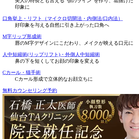
美人の特長とも言える“顎のライン”を作り、垢抜けた
印象に
口角挙上・リフト（マイクロ切開法・内側法/口内法）
好印象を与える自然に引き上がった口角へ
M字リップ形成術
唇のM字デザインにこだわり、メイクが映える口元に
人中短縮術(リップリフト)・外側人中短縮術
鼻の下を短くしてお顔の印象を変える
Cカール・猫手術
Cカール形成で立体的なお顔立ちに
無料カウンセリング予約