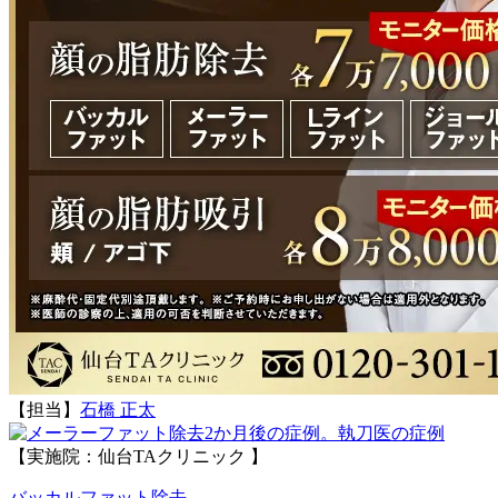
【担当】
石橋 正太
執刀医の症例
【実施院：仙台TAクリニック 】
バッカルファット除去