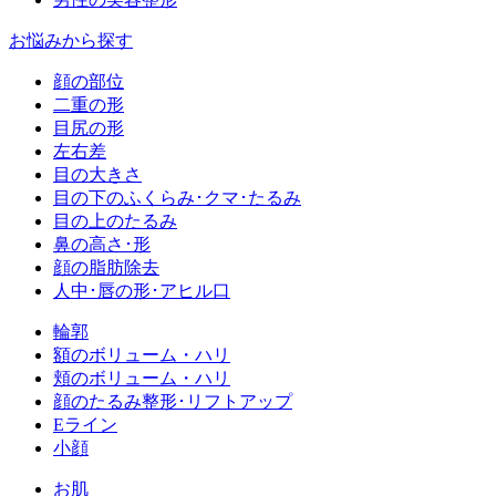
お悩みから探す
顔の部位
二重の形
目尻の形
左右差
目の大きさ
目の下のふくらみ･クマ･たるみ
目の上のたるみ
鼻の高さ･形
顔の脂肪除去
人中･唇の形･アヒル口
輪郭
額のボリューム・ハリ
頬のボリューム・ハリ
顔のたるみ整形･リフトアップ
Eライン
小顔
お肌