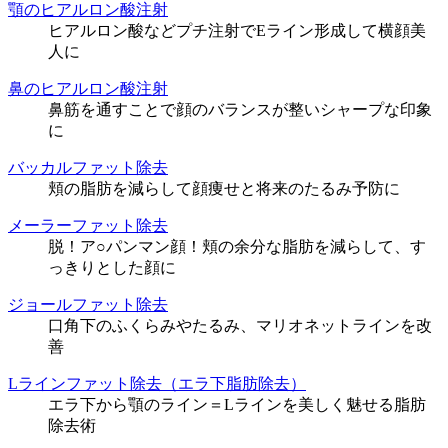
顎のヒアルロン酸注射
ヒアルロン酸などプチ注射でEライン形成して横顔美
人に
鼻のヒアルロン酸注射
鼻筋を通すことで顔のバランスが整いシャープな印象
に
バッカルファット除去
頬の脂肪を減らして顔痩せと将来のたるみ予防に
メーラーファット除去
脱！ア○パンマン顔！頬の余分な脂肪を減らして、す
っきりとした顔に
ジョールファット除去
口角下のふくらみやたるみ、マリオネットラインを改
善
Lラインファット除去（エラ下脂肪除去）
エラ下から顎のライン＝Lラインを美しく魅せる脂肪
除去術