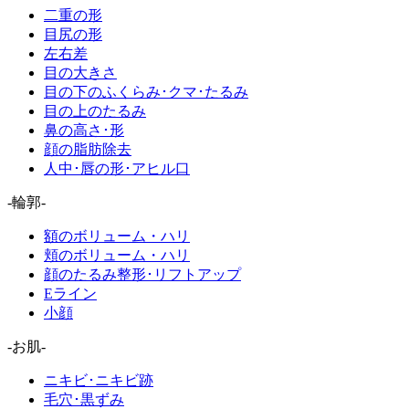
二重の形
目尻の形
左右差
目の大きさ
目の下のふくらみ･クマ･たるみ
目の上のたるみ
鼻の高さ･形
顔の脂肪除去
人中･唇の形･アヒル口
-輪郭-
額のボリューム・ハリ
頬のボリューム・ハリ
顔のたるみ整形･リフトアップ
Eライン
小顔
-お肌-
ニキビ･ニキビ跡
毛穴･黒ずみ