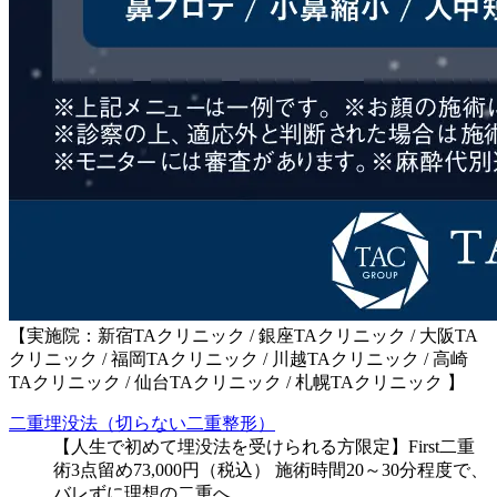
【実施院：新宿TAクリニック / 銀座TAクリニック / 大阪TA
クリニック / 福岡TAクリニック / 川越TAクリニック / 高崎
TAクリニック / 仙台TAクリニック / 札幌TAクリニック 】
二重埋没法（切らない二重整形）
【人生で初めて埋没法を受けられる方限定】First二重
術3点留め73,000円（税込） 施術時間20～30分程度で、
バレずに理想の二重へ