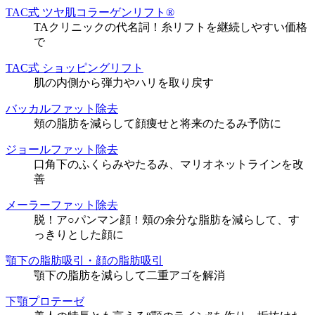
TAC式 ツヤ肌コラーゲンリフト®
TAクリニックの代名詞！糸リフトを継続しやすい価格
で
TAC式 ショッピングリフト
肌の内側から弾力やハリを取り戻す
バッカルファット除去
頬の脂肪を減らして顔痩せと将来のたるみ予防に
ジョールファット除去
口角下のふくらみやたるみ、マリオネットラインを改
善
メーラーファット除去
脱！ア○パンマン顔！頬の余分な脂肪を減らして、す
っきりとした顔に
顎下の脂肪吸引・顔の脂肪吸引
顎下の脂肪を減らして二重アゴを解消
下顎プロテーゼ