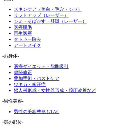
スキンケア（美白・毛穴・シワ）
リフトアップ（レーザー）
シミ・そばかす・肝斑（レーザー）
医療脱毛
再生医療
タトゥー除去
アートメイク
-お身体-
医療ダイエット・脂肪吸引
傷跡修正
豊胸手術・バストケア
ワキガ・多汗症
婦人科形成・女性器形成・膣圧改善など
-男性美容-
男性の美容整形もTAC
-顔の部位-