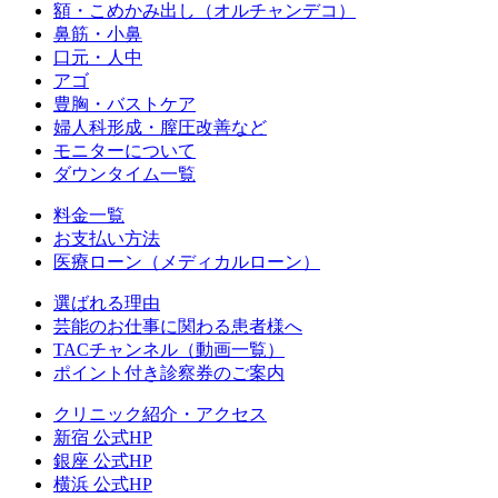
額・こめかみ出し（オルチャンデコ）
鼻筋・小鼻
口元・人中
アゴ
豊胸・バストケア
婦人科形成・膣圧改善など
モニターについて
ダウンタイム一覧
料金一覧
お支払い方法
医療ローン（メディカルローン）
選ばれる理由
芸能のお仕事に関わる患者様へ
TACチャンネル（動画一覧）
ポイント付き診察券のご案内
クリニック紹介・アクセス
新宿 公式HP
銀座 公式HP
横浜 公式HP