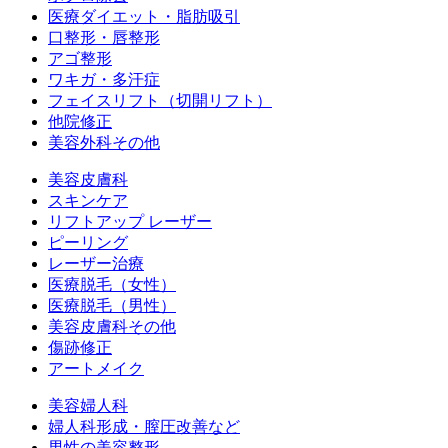
医療ダイエット・脂肪吸引
口整形・唇整形
アゴ整形
ワキガ・多汗症
フェイスリフト（切開リフト）
他院修正
美容外科その他
美容皮膚科
スキンケア
リフトアップ レーザー
ピーリング
レーザー治療
医療脱毛（女性）
医療脱毛（男性）
美容皮膚科その他
傷跡修正
アートメイク
美容婦人科
婦人科形成・膣圧改善など
男性の美容整形