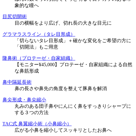
象的な瞳へ
目尻切開術
目の横幅をより広げ、切れ長の大きな目元に
グラマラスライン（タレ目形成）
「切らないタレ目形成」＋確かな変化をご希望の方に
「切開法」もご用意
隆鼻術（プロテーゼ・自家組織）
【モニター¥45,000】プロテーゼ・自家組織による自然
な鼻筋形成
鼻中隔延長術
鼻の長さや鼻先の角度を整えて豚鼻を解消
鼻尖形成・鼻尖縮小
丸みのある団子鼻やにんにく鼻をすっきりシャープに
する３つの方法
TAC式 鼻翼縮小術（小鼻縮小）
広がる小鼻を縮小してスッキリとしたお鼻へ