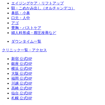
エイジングケア・リフトアップ
額・こめかみ出し（オルチャンデコ）
鼻筋・小鼻
口元・人中
アゴ
豊胸・バストケア
婦人科形成・膣圧改善など
ダウンタイム一覧
クリニック一覧・アクセス
新宿 公式HP
銀座 公式HP
横浜 公式HP
大阪 公式HP
福岡 公式HP
川越 公式HP
高崎 公式HP
仙台 公式HP
札幌 公式HP