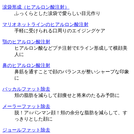
涙袋形成（ヒアルロン酸注射）
ふっくらとした涙袋で愛らしい目元作り
マリオネットラインのヒアルロン酸注射
手軽に受けられる口周りのエイジングケア
顎のヒアルロン酸注射
ヒアルロン酸などプチ注射でEライン形成して横顔美
人に
鼻のヒアルロン酸注射
鼻筋を通すことで顔のバランスが整いシャープな印象
に
バッカルファット除去
頬の脂肪を減らして顔痩せと将来のたるみ予防に
メーラーファット除去
脱！ア○パンマン顔！頬の余分な脂肪を減らして、す
っきりとした顔に
ジョールファット除去