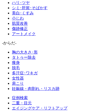
ハリ･ツヤ
シミ･肝斑･そばかす
美白･くすみ
小じわ
肌質改善
傷跡修正
アートメイク
-からだ-
胸の大きさ･形
タトゥー除去
痩身
脱毛
多汗症･ワキガ
女性器
肩こり
妊娠線・肉割れ・リスカ跡
症例検索
二重・目元
エイジングケア・リフトアップ