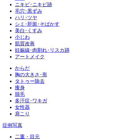
ニキビ･ニキビ跡
毛穴･黒ずみ
ハリ･ツヤ
シミ･肝斑･そばかす
美白･くすみ
小じわ
肌質改善
妊娠線･肉割れ･リスカ跡
アートメイク
からだ
胸の大きさ･形
タトゥー除去
痩身
脱毛
多汗症･ワキガ
女性器
肩こり
症例写真
二重・目元