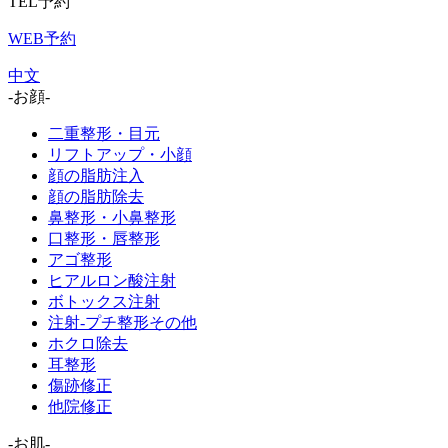
TEL予約
WEB予約
中文
-お顔-
二重整形・目元
リフトアップ・小顔
顔の脂肪注入
顔の脂肪除去
鼻整形・小鼻整形
口整形・唇整形
アゴ整形
ヒアルロン酸注射
ボトックス注射
注射-プチ整形その他
ホクロ除去
耳整形
傷跡修正
他院修正
-お肌-