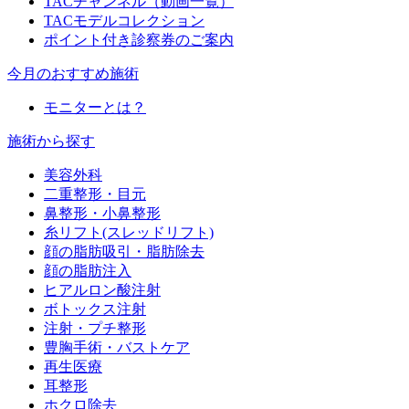
TACチャンネル（動画一覧）
TACモデルコレクション
ポイント付き診察券のご案内
今月のおすすめ施術
モニターとは？
施術から探す
美容外科
二重整形・目元
鼻整形・小鼻整形
糸リフト(スレッドリフト)
顔の脂肪吸引・脂肪除去
顔の脂肪注入
ヒアルロン酸注射
ボトックス注射
注射・プチ整形
豊胸手術・バストケア
再生医療
耳整形
ホクロ除去