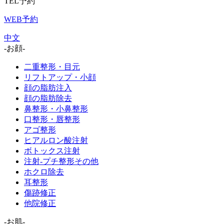
TEL予約
WEB予約
中文
-お顔-
二重整形・目元
リフトアップ・小顔
顔の脂肪注入
顔の脂肪除去
鼻整形・小鼻整形
口整形・唇整形
アゴ整形
ヒアルロン酸注射
ボトックス注射
注射-プチ整形その他
ホクロ除去
耳整形
傷跡修正
他院修正
-お肌-