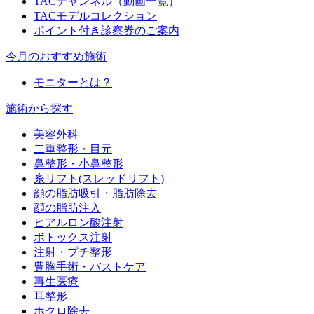
TACチャンネル（動画一覧）
TACモデルコレクション
ポイント付き診察券のご案内
今月のおすすめ施術
モニターとは？
施術から探す
美容外科
二重整形・目元
鼻整形・小鼻整形
糸リフト(スレッドリフト)
顔の脂肪吸引・脂肪除去
顔の脂肪注入
ヒアルロン酸注射
ボトックス注射
注射・プチ整形
豊胸手術・バストケア
再生医療
耳整形
ホクロ除去