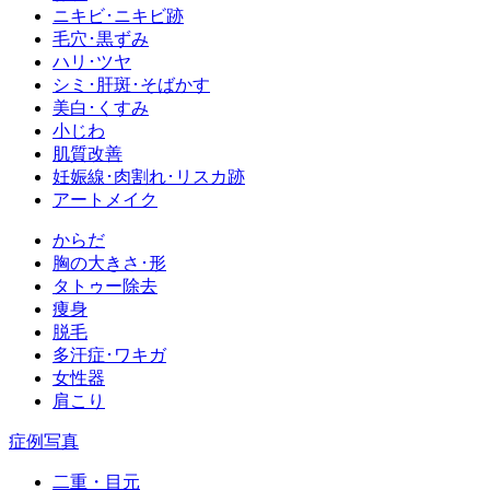
ニキビ･ニキビ跡
毛穴･黒ずみ
ハリ･ツヤ
シミ･肝斑･そばかす
美白･くすみ
小じわ
肌質改善
妊娠線･肉割れ･リスカ跡
アートメイク
からだ
胸の大きさ･形
タトゥー除去
痩身
脱毛
多汗症･ワキガ
女性器
肩こり
症例写真
二重・目元