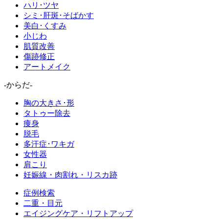
ハリ･ツヤ
シミ･肝斑･そばかす
美白･くすみ
小じわ
肌質改善
傷跡修正
アートメイク
-からだ-
胸の大きさ･形
タトゥー除去
痩身
脱毛
多汗症･ワキガ
女性器
肩こり
妊娠線・肉割れ・リスカ跡
症例検索
二重・目元
エイジングケア・リフトアップ