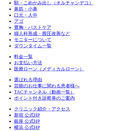
額・こめかみ出し（オルチャンデコ）
鼻筋・小鼻
口元・人中
アゴ
豊胸・バストケア
婦人科形成・膣圧改善など
モニターについて
ダウンタイム一覧
料金一覧
お支払い方法
医療ローン（メディカルローン）
選ばれる理由
芸能のお仕事に関わる患者様へ
TACチャンネル（動画一覧）
ポイント付き診察券のご案内
クリニック紹介・アクセス
新宿 公式HP
銀座 公式HP
横浜 公式HP