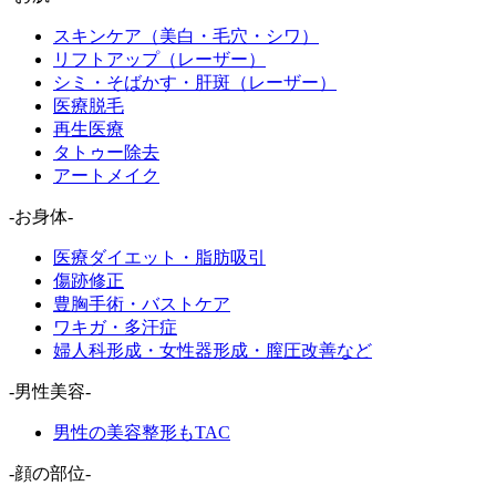
スキンケア（美白・毛穴・シワ）
リフトアップ（レーザー）
シミ・そばかす・肝斑（レーザー）
医療脱毛
再生医療
タトゥー除去
アートメイク
-お身体-
医療ダイエット・脂肪吸引
傷跡修正
豊胸手術・バストケア
ワキガ・多汗症
婦人科形成・女性器形成・膣圧改善など
-男性美容-
男性の美容整形もTAC
-顔の部位-