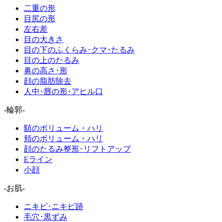
二重の形
目尻の形
左右差
目の大きさ
目の下のふくらみ･クマ･たるみ
目の上のたるみ
鼻の高さ･形
顔の脂肪除去
人中･唇の形･アヒル口
-輪郭-
額のボリューム・ハリ
頬のボリューム・ハリ
顔のたるみ整形･リフトアップ
Eライン
小顔
-お肌-
ニキビ･ニキビ跡
毛穴･黒ずみ