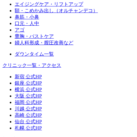
エイジングケア・リフトアップ
額・こめかみ出し（オルチャンデコ）
鼻筋・小鼻
口元・人中
アゴ
豊胸・バストケア
婦人科形成・膣圧改善など
ダウンタイム一覧
クリニック一覧・アクセス
新宿 公式HP
銀座 公式HP
横浜 公式HP
大阪 公式HP
福岡 公式HP
川越 公式HP
高崎 公式HP
仙台 公式HP
札幌 公式HP