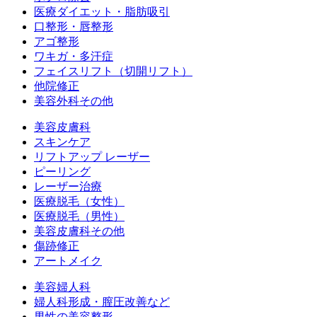
医療ダイエット・脂肪吸引
口整形・唇整形
アゴ整形
ワキガ・多汗症
フェイスリフト（切開リフト）
他院修正
美容外科その他
美容皮膚科
スキンケア
リフトアップ レーザー
ピーリング
レーザー治療
医療脱毛（女性）
医療脱毛（男性）
美容皮膚科その他
傷跡修正
アートメイク
美容婦人科
婦人科形成・膣圧改善など
男性の美容整形