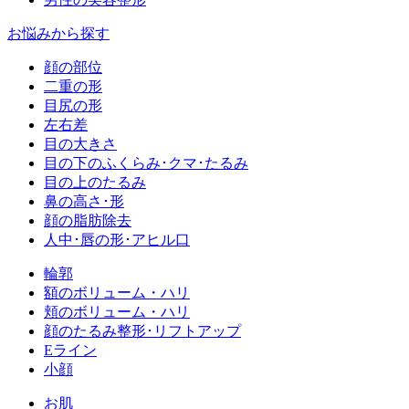
お悩みから探す
顔の部位
二重の形
目尻の形
左右差
目の大きさ
目の下のふくらみ･クマ･たるみ
目の上のたるみ
鼻の高さ･形
顔の脂肪除去
人中･唇の形･アヒル口
輪郭
額のボリューム・ハリ
頬のボリューム・ハリ
顔のたるみ整形･リフトアップ
Eライン
小顔
お肌