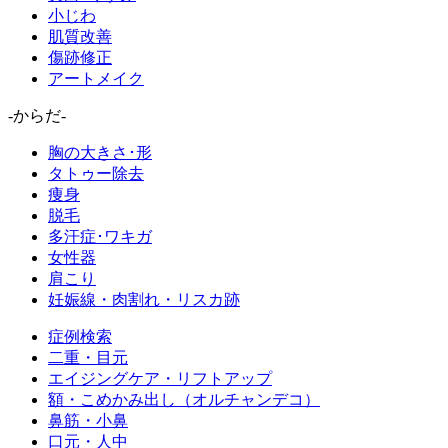
小じわ
肌質改善
傷跡修正
アートメイク
-からだ-
胸の大きさ･形
タトゥー除去
痩身
脱毛
多汗症･ワキガ
女性器
肩こり
妊娠線・肉割れ・リスカ跡
症例検索
二重・目元
エイジングケア・リフトアップ
額・こめかみ出し（オルチャンデコ）
鼻筋・小鼻
口元・人中