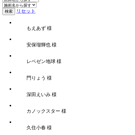
リセット
検索
もえあず 様
安保瑠輝也 様
レペゼン地球 様
門りょう 様
深田えいみ 様
カノックスター 様
久住小春 様