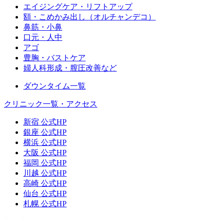
エイジングケア・リフトアップ
額・こめかみ出し（オルチャンデコ）
鼻筋・小鼻
口元・人中
アゴ
豊胸・バストケア
婦人科形成・膣圧改善など
ダウンタイム一覧
クリニック一覧・アクセス
新宿 公式HP
銀座 公式HP
横浜 公式HP
大阪 公式HP
福岡 公式HP
川越 公式HP
高崎 公式HP
仙台 公式HP
札幌 公式HP