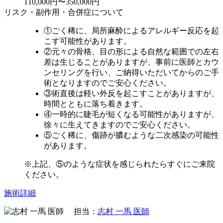
110,000円〜350,000円
リスク・副作用・合併症について
①ごく稀に、局所麻酔によるアレルギー反応を起
こす可能性があります。
②元々の骨格、目の形による自然な範囲での左右
差は生じることがありますが、事前に医師とカウ
ンセリングを行い、ご納得いただいてからのご手
術となりますのでご安心ください。
③術直後は軽い外反を起こすことがありますが、
時間とともに落ち着きます。
④一時的に睫毛が短くなる可能性がありますが、
徐々に生えてきますのでご安心ください。
⑤ごく稀に、傷跡が膿むような二次感染の可能性
があります。
※上記、⑤のような症状を感じられたらすぐにご来院
ください。
施術詳細
担当：
志村 一馬 医師