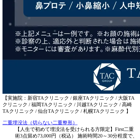
【実施院：新宿TAクリニック / 銀座TAクリニック / 大阪TA
クリニック / 福岡TAクリニック / 川越TAクリニック / 高崎
TAクリニック / 仙台TAクリニック / 札幌TAクリニック 】
二重埋没法（切らない二重整形）
【人生で初めて埋没法を受けられる方限定】First二重
術3点留め73,000円（税込） 施術時間20～30分程度で、