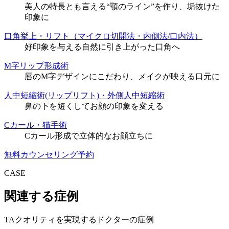
美人の特長とも言える“顎のライン”を作り、垢抜けた
印象に
口角挙上・リフト（マイクロ切開法・内側法/口内法）
好印象を与える自然に引き上がった口角へ
M字リップ形成術
唇のM字デザインにこだわり、メイクが映える口元に
人中短縮術(リップリフト)・外側人中短縮術
鼻の下を短くしてお顔の印象を変える
Cカール・猫手術
Cカール形成で立体的なお顔立ちに
無料カウンセリング予約
CASE
関連する症例
TAクオリティを実現するドクターの症例