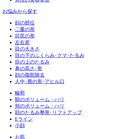
お悩みから探す
顔の部位
二重の形
目尻の形
左右差
目の大きさ
目の下のふくらみ･クマ･たるみ
目の上のたるみ
鼻の高さ･形
顔の脂肪除去
人中･唇の形･アヒル口
輪郭
額のボリューム・ハリ
頬のボリューム・ハリ
顔のたるみ整形･リフトアップ
Eライン
小顔
お肌