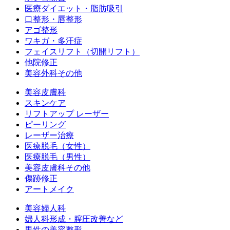
医療ダイエット・脂肪吸引
口整形・唇整形
アゴ整形
ワキガ・多汗症
フェイスリフト（切開リフト）
他院修正
美容外科その他
美容皮膚科
スキンケア
リフトアップ レーザー
ピーリング
レーザー治療
医療脱毛（女性）
医療脱毛（男性）
美容皮膚科その他
傷跡修正
アートメイク
美容婦人科
婦人科形成・膣圧改善など
男性の美容整形