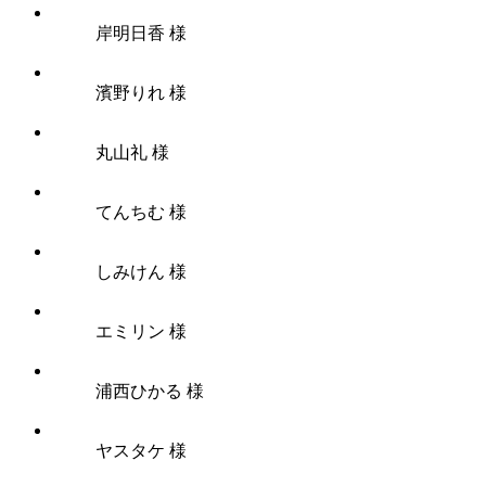
岸明日香 様
濱野りれ 様
丸山礼 様
てんちむ 様
しみけん 様
エミリン 様
浦西ひかる 様
ヤスタケ 様