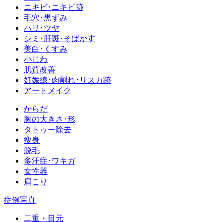
ニキビ･ニキビ跡
毛穴･黒ずみ
ハリ･ツヤ
シミ･肝斑･そばかす
美白･くすみ
小じわ
肌質改善
妊娠線･肉割れ･リスカ跡
アートメイク
からだ
胸の大きさ･形
タトゥー除去
痩身
脱毛
多汗症･ワキガ
女性器
肩こり
症例写真
二重・目元