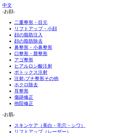
中文
-お顔-
二重整形・目元
リフトアップ・小顔
顔の脂肪注入
顔の脂肪除去
鼻整形・小鼻整形
口整形・唇整形
アゴ整形
ヒアルロン酸注射
ボトックス注射
注射-プチ整形その他
ホクロ除去
耳整形
傷跡修正
他院修正
-お肌-
スキンケア（美白・毛穴・シワ）
リフトアップ（レーザー）