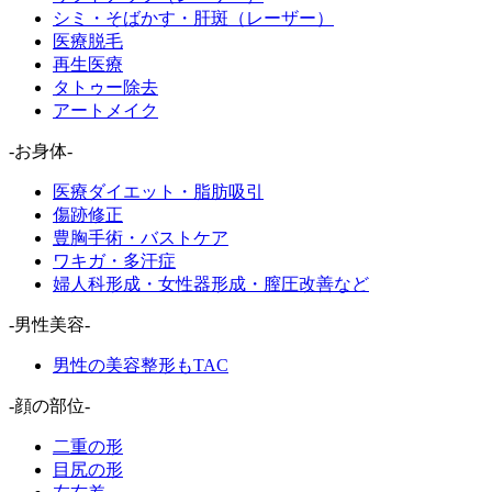
シミ・そばかす・肝斑（レーザー）
医療脱毛
再生医療
タトゥー除去
アートメイク
-お身体-
医療ダイエット・脂肪吸引
傷跡修正
豊胸手術・バストケア
ワキガ・多汗症
婦人科形成・女性器形成・膣圧改善など
-男性美容-
男性の美容整形もTAC
-顔の部位-
二重の形
目尻の形