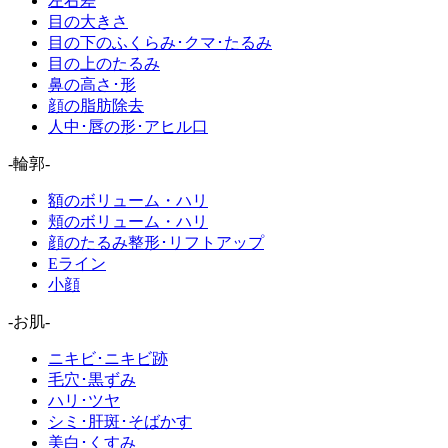
左右差
目の大きさ
目の下のふくらみ･クマ･たるみ
目の上のたるみ
鼻の高さ･形
顔の脂肪除去
人中･唇の形･アヒル口
-輪郭-
額のボリューム・ハリ
頬のボリューム・ハリ
顔のたるみ整形･リフトアップ
Eライン
小顔
-お肌-
ニキビ･ニキビ跡
毛穴･黒ずみ
ハリ･ツヤ
シミ･肝斑･そばかす
美白･くすみ