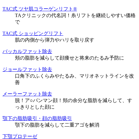
TAC式 ツヤ肌コラーゲンリフト®
TAクリニックの代名詞！糸リフトを継続しやすい価格
で
TAC式 ショッピングリフト
肌の内側から弾力やハリを取り戻す
バッカルファット除去
頬の脂肪を減らして顔痩せと将来のたるみ予防に
ジョールファット除去
口角下のふくらみやたるみ、マリオネットラインを改
善
メーラーファット除去
脱！ア○パンマン顔！頬の余分な脂肪を減らして、す
っきりとした顔に
顎下の脂肪吸引・顔の脂肪吸引
顎下の脂肪を減らして二重アゴを解消
下顎プロテーゼ