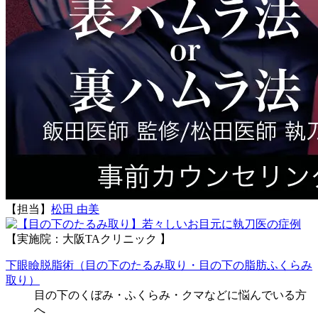
【担当】
松田 由美
執刀医の症例
【実施院：大阪TAクリニック 】
下眼瞼脱脂術（目の下のたるみ取り・目の下の脂肪ふくらみ
取り）
目の下のくぼみ・ふくらみ・クマなどに悩んでいる方
へ