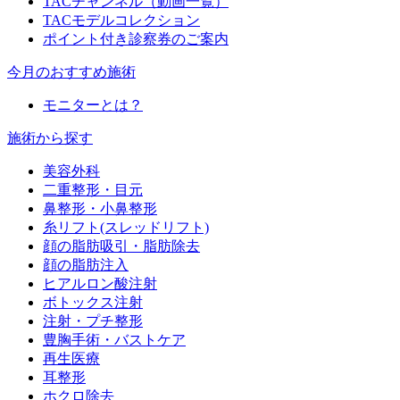
TACチャンネル（動画一覧）
TACモデルコレクション
ポイント付き診察券のご案内
今月のおすすめ施術
モニターとは？
施術から探す
美容外科
二重整形・目元
鼻整形・小鼻整形
糸リフト(スレッドリフト)
顔の脂肪吸引・脂肪除去
顔の脂肪注入
ヒアルロン酸注射
ボトックス注射
注射・プチ整形
豊胸手術・バストケア
再生医療
耳整形
ホクロ除去