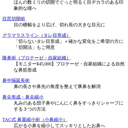
ほんの数ミリの切開でぐっと明るく目ヂカラのある印
象的な瞳へ
目尻切開術
目の横幅をより広げ、切れ長の大きな目元に
グラマラスライン（タレ目形成）
「切らないタレ目形成」＋確かな変化をご希望の方に
「切開法」もご用意
隆鼻術（プロテーゼ・自家組織）
【モニター¥45,000】プロテーゼ・自家組織による自然
な鼻筋形成
鼻中隔延長術
鼻の長さや鼻先の角度を整えて豚鼻を解消
鼻尖形成・鼻尖縮小
丸みのある団子鼻やにんにく鼻をすっきりシャープに
する３つの方法
TAC式 鼻翼縮小術（小鼻縮小）
広がる小鼻を縮小してスッキリとしたお鼻へ