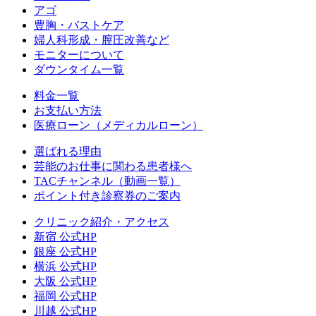
アゴ
豊胸・バストケア
婦人科形成・膣圧改善など
モニターについて
ダウンタイム一覧
料金一覧
お支払い方法
医療ローン（メディカルローン）
選ばれる理由
芸能のお仕事に関わる患者様へ
TACチャンネル（動画一覧）
ポイント付き診察券のご案内
クリニック紹介・アクセス
新宿 公式HP
銀座 公式HP
横浜 公式HP
大阪 公式HP
福岡 公式HP
川越 公式HP