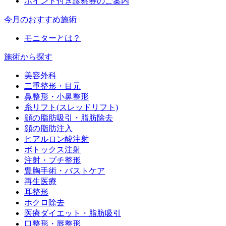
ポイント付き診察券のご案内
今月のおすすめ施術
モニターとは？
施術から探す
美容外科
二重整形・目元
鼻整形・小鼻整形
糸リフト(スレッドリフト)
顔の脂肪吸引・脂肪除去
顔の脂肪注入
ヒアルロン酸注射
ボトックス注射
注射・プチ整形
豊胸手術・バストケア
再生医療
耳整形
ホクロ除去
医療ダイエット・脂肪吸引
口整形・唇整形