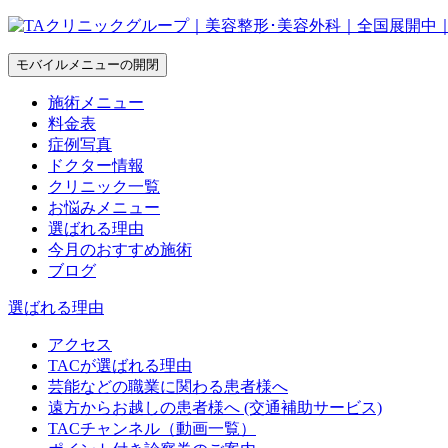
モバイルメニューの開閉
施術メニュー
料金表
症例写真
ドクター情報
クリニック一覧
お悩みメニュー
選ばれる理由
今月のおすすめ施術
ブログ
選ばれる理由
アクセス
TACが選ばれる理由
芸能などの職業に関わる患者様へ
遠方からお越しの患者様へ (交通補助サービス)
TACチャンネル（動画一覧）