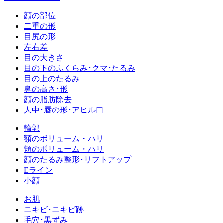
顔の部位
二重の形
目尻の形
左右差
目の大きさ
目の下のふくらみ･クマ･たるみ
目の上のたるみ
鼻の高さ･形
顔の脂肪除去
人中･唇の形･アヒル口
輪郭
額のボリューム・ハリ
頬のボリューム・ハリ
顔のたるみ整形･リフトアップ
Eライン
小顔
お肌
ニキビ･ニキビ跡
毛穴･黒ずみ