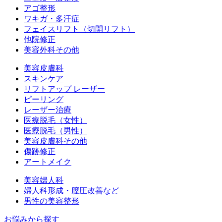
アゴ整形
ワキガ・多汗症
フェイスリフト（切開リフト）
他院修正
美容外科その他
美容皮膚科
スキンケア
リフトアップ レーザー
ピーリング
レーザー治療
医療脱毛（女性）
医療脱毛（男性）
美容皮膚科その他
傷跡修正
アートメイク
美容婦人科
婦人科形成・膣圧改善など
男性の美容整形
お悩みから探す