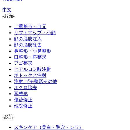
中文
-お顔-
二重整形・目元
リフトアップ・小顔
顔の脂肪注入
顔の脂肪除去
鼻整形・小鼻整形
口整形・唇整形
アゴ整形
ヒアルロン酸注射
ボトックス注射
注射-プチ整形その他
ホクロ除去
耳整形
傷跡修正
他院修正
-お肌-
スキンケア（美白・毛穴・シワ）