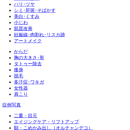
ハリ･ツヤ
シミ･肝斑･そばかす
美白･くすみ
小じわ
肌質改善
妊娠線･肉割れ･リスカ跡
アートメイク
からだ
胸の大きさ･形
タトゥー除去
痩身
脱毛
多汗症･ワキガ
女性器
肩こり
症例写真
二重・目元
エイジングケア・リフトアップ
額・こめかみ出し（オルチャンデコ）