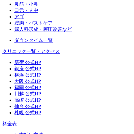
鼻筋・小鼻
口元・人中
アゴ
豊胸・バストケア
婦人科形成・膣圧改善など
ダウンタイム一覧
クリニック一覧・アクセス
新宿 公式HP
銀座 公式HP
横浜 公式HP
大阪 公式HP
福岡 公式HP
川越 公式HP
高崎 公式HP
仙台 公式HP
札幌 公式HP
料金表