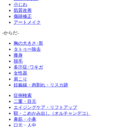
小じわ
肌質改善
傷跡修正
アートメイク
-からだ-
胸の大きさ･形
タトゥー除去
痩身
脱毛
多汗症･ワキガ
女性器
肩こり
妊娠線・肉割れ・リスカ跡
症例検索
二重・目元
エイジングケア・リフトアップ
額・こめかみ出し（オルチャンデコ）
鼻筋・小鼻
口元・人中