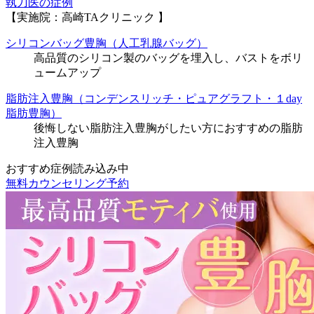
執刀医の症例
【実施院：高崎TAクリニック 】
シリコンバッグ豊胸（人工乳腺バッグ）
高品質のシリコン製のバッグを埋入し、バストをボリ
ュームアップ
脂肪注入豊胸（コンデンスリッチ・ピュアグラフト・１day
脂肪豊胸）
後悔しない脂肪注入豊胸がしたい方におすすめの脂肪
注入豊胸
おすすめ症例読み込み中
無料カウンセリング予約