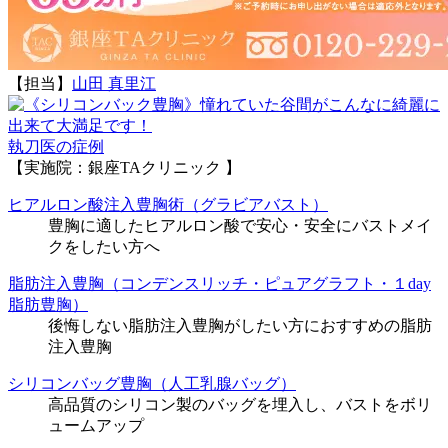
【担当】
山田 真里江
執刀医の症例
【実施院：銀座TAクリニック 】
ヒアルロン酸注入豊胸術（グラビアバスト）
豊胸に適したヒアルロン酸で安心・安全にバストメイ
クをしたい方へ
脂肪注入豊胸（コンデンスリッチ・ピュアグラフト・１day
脂肪豊胸）
後悔しない脂肪注入豊胸がしたい方におすすめの脂肪
注入豊胸
シリコンバッグ豊胸（人工乳腺バッグ）
高品質のシリコン製のバッグを埋入し、バストをボリ
ュームアップ