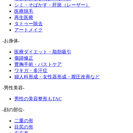
シミ・そばかす・肝斑（レーザー）
医療脱毛
再生医療
タトゥー除去
アートメイク
-お身体-
医療ダイエット・脂肪吸引
傷跡修正
豊胸手術・バストケア
ワキガ・多汗症
婦人科形成・女性器形成・膣圧改善など
-男性美容-
男性の美容整形もTAC
-顔の部位-
二重の形
目尻の形