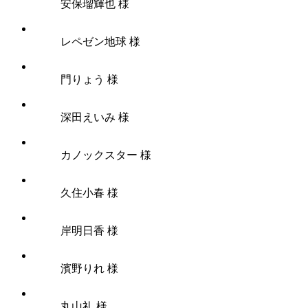
安保瑠輝也 様
レペゼン地球 様
門りょう 様
深田えいみ 様
カノックスター 様
久住小春 様
岸明日香 様
濱野りれ 様
丸山礼 様