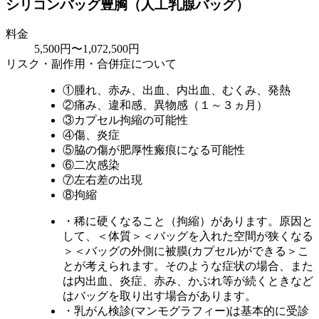
シリコンバッグ豊胸（人工乳腺バッグ）
料金
5,500円〜1,072,500円
リスク・副作用・合併症について
①腫れ、赤み、出血、内出血、むくみ、発熱
②痛み、違和感、異物感（１～３ヵ月）
③カプセル拘縮の可能性
④傷、炎症
⑤脇の傷が肥厚性瘢痕になる可能性
⑥二次感染
⑦左右差の出現
⑧拘縮
・稀に硬くなること（拘縮）があります。原因と
して、＜体質＞＜バッグを入れた空間が狭くなる
＞＜バッグの外側に被膜(カプセル)ができる＞こ
とが考えられます。そのような症状の場合、また
は内出血、炎症、赤み、かぶれ等が続くときなど
はバッグを取り出す場合があります。
・乳がん検診(マンモグラフィー)は基本的に受診