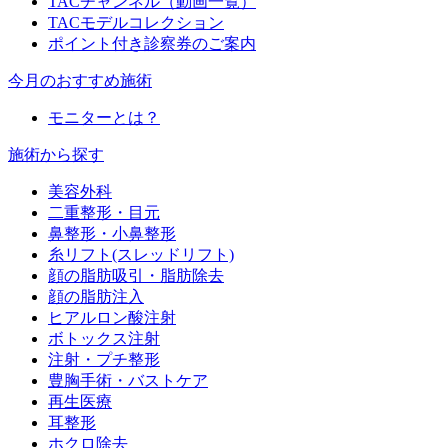
TACチャンネル（動画一覧）
TACモデルコレクション
ポイント付き診察券のご案内
今月のおすすめ施術
モニターとは？
施術から探す
美容外科
二重整形・目元
鼻整形・小鼻整形
糸リフト(スレッドリフト)
顔の脂肪吸引・脂肪除去
顔の脂肪注入
ヒアルロン酸注射
ボトックス注射
注射・プチ整形
豊胸手術・バストケア
再生医療
耳整形
ホクロ除去