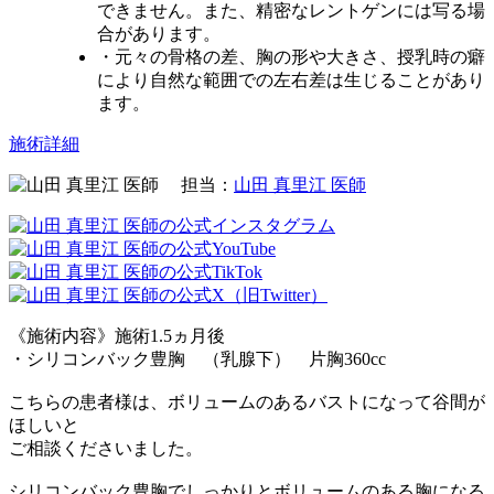
できません。また、精密なレントゲンには写る場
合があります。
・元々の骨格の差、胸の形や大きさ、授乳時の癖
により自然な範囲での左右差は生じることがあり
ます。
施術詳細
担当：
山田 真里江 医師
《施術内容》施術1.5ヵ月後
・シリコンバック豊胸 （乳腺下） 片胸360cc
こちらの患者様は、ボリュームのあるバストになって谷間が
ほしいと
ご相談くださいました。
シリコンバック豊胸でしっかりとボリュームのある胸になる