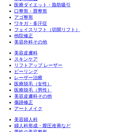
医療ダイエット・脂肪吸引
口整形・唇整形
アゴ整形
ワキガ・多汗症
フェイスリフト（切開リフト）
他院修正
美容外科その他
美容皮膚科
スキンケア
リフトアップ レーザー
ピーリング
レーザー治療
医療脱毛（女性）
医療脱毛（男性）
美容皮膚科その他
傷跡修正
アートメイク
美容婦人科
婦人科形成・膣圧改善など
男性の美容整形