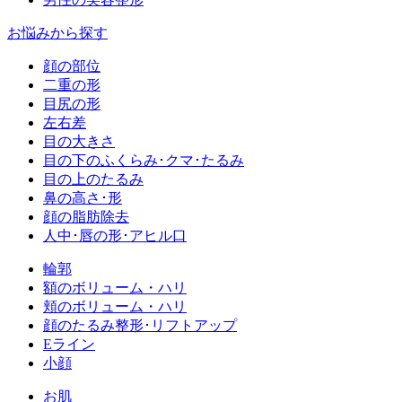
お悩みから探す
顔の部位
二重の形
目尻の形
左右差
目の大きさ
目の下のふくらみ･クマ･たるみ
目の上のたるみ
鼻の高さ･形
顔の脂肪除去
人中･唇の形･アヒル口
輪郭
額のボリューム・ハリ
頬のボリューム・ハリ
顔のたるみ整形･リフトアップ
Eライン
小顔
お肌