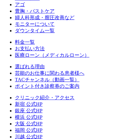
アゴ
豊胸・バストケア
婦人科形成・膣圧改善など
モニターについて
ダウンタイム一覧
料金一覧
お支払い方法
医療ローン（メディカルローン）
選ばれる理由
芸能のお仕事に関わる患者様へ
TACチャンネル（動画一覧）
ポイント付き診察券のご案内
クリニック紹介・アクセス
新宿 公式HP
銀座 公式HP
横浜 公式HP
大阪 公式HP
福岡 公式HP
川越 公式HP