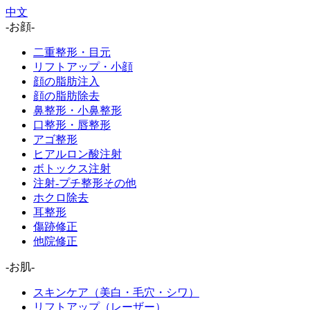
中文
-お顔-
二重整形・目元
リフトアップ・小顔
顔の脂肪注入
顔の脂肪除去
鼻整形・小鼻整形
口整形・唇整形
アゴ整形
ヒアルロン酸注射
ボトックス注射
注射-プチ整形その他
ホクロ除去
耳整形
傷跡修正
他院修正
-お肌-
スキンケア（美白・毛穴・シワ）
リフトアップ（レーザー）