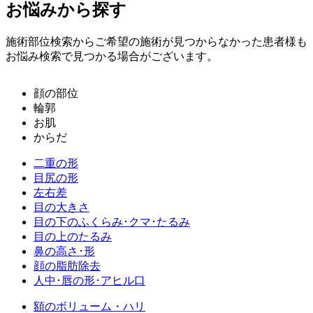
お悩みから探す
施術部位検索からご希望の施術が見つからなかった患者様も
お悩み検索で見つかる場合がございます。
顔の部位
輪郭
お肌
からだ
二重の形
目尻の形
左右差
目の大きさ
目の下のふくらみ･クマ･たるみ
目の上のたるみ
鼻の高さ･形
顔の脂肪除去
人中･唇の形･アヒル口
額のボリューム・ハリ