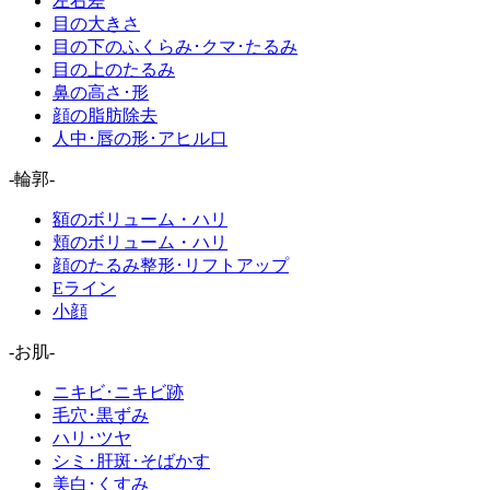
左右差
目の大きさ
目の下のふくらみ･クマ･たるみ
目の上のたるみ
鼻の高さ･形
顔の脂肪除去
人中･唇の形･アヒル口
-輪郭-
額のボリューム・ハリ
頬のボリューム・ハリ
顔のたるみ整形･リフトアップ
Eライン
小顔
-お肌-
ニキビ･ニキビ跡
毛穴･黒ずみ
ハリ･ツヤ
シミ･肝斑･そばかす
美白･くすみ