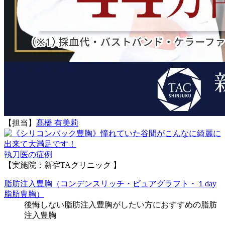
【担当】
髙橋 有美莉
執刀医の症例
【実施院：新宿TAクリニック 】
脂肪注入豊胸（コンデンスリッチ・ピュアグラフト・１day
脂肪豊胸）
後悔しない脂肪注入豊胸がしたい方におすすめの脂肪
注入豊胸