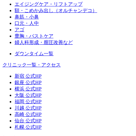
エイジングケア・リフトアップ
額・こめかみ出し（オルチャンデコ）
鼻筋・小鼻
口元・人中
アゴ
豊胸・バストケア
婦人科形成・膣圧改善など
ダウンタイム一覧
クリニック一覧・アクセス
新宿 公式HP
銀座 公式HP
横浜 公式HP
大阪 公式HP
福岡 公式HP
川越 公式HP
高崎 公式HP
仙台 公式HP
札幌 公式HP