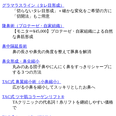
グラマラスライン（タレ目形成）
「切らないタレ目形成」＋確かな変化をご希望の方に
「切開法」もご用意
隆鼻術（プロテーゼ・自家組織）
【モニター¥45,000】プロテーゼ・自家組織による自然
な鼻筋形成
鼻中隔延長術
鼻の長さや鼻先の角度を整えて豚鼻を解消
鼻尖形成・鼻尖縮小
丸みのある団子鼻やにんにく鼻をすっきりシャープに
する３つの方法
TAC式 鼻翼縮小術（小鼻縮小）
広がる小鼻を縮小してスッキリとしたお鼻へ
TAC式 ツヤ肌コラーゲンリフト®
TAクリニックの代名詞！糸リフトを継続しやすい価格
で