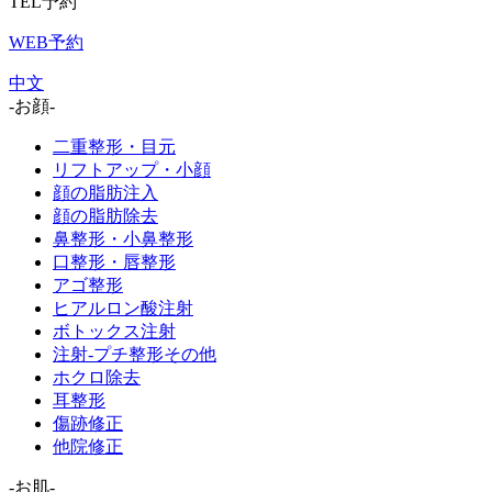
TEL予約
WEB予約
中文
-お顔-
二重整形・目元
リフトアップ・小顔
顔の脂肪注入
顔の脂肪除去
鼻整形・小鼻整形
口整形・唇整形
アゴ整形
ヒアルロン酸注射
ボトックス注射
注射-プチ整形その他
ホクロ除去
耳整形
傷跡修正
他院修正
-お肌-