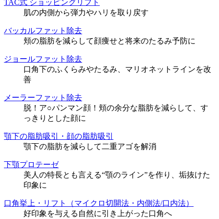
TAC式 ショッピングリフト
肌の内側から弾力やハリを取り戻す
バッカルファット除去
頬の脂肪を減らして顔痩せと将来のたるみ予防に
ジョールファット除去
口角下のふくらみやたるみ、マリオネットラインを改
善
メーラーファット除去
脱！ア○パンマン顔！頬の余分な脂肪を減らして、す
っきりとした顔に
顎下の脂肪吸引・顔の脂肪吸引
顎下の脂肪を減らして二重アゴを解消
下顎プロテーゼ
美人の特長とも言える“顎のライン”を作り、垢抜けた
印象に
口角挙上・リフト（マイクロ切開法・内側法/口内法）
好印象を与える自然に引き上がった口角へ