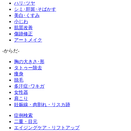
ハリ･ツヤ
シミ･肝斑･そばかす
美白･くすみ
小じわ
肌質改善
傷跡修正
アートメイク
-からだ-
胸の大きさ･形
タトゥー除去
痩身
脱毛
多汗症･ワキガ
女性器
肩こり
妊娠線・肉割れ・リスカ跡
症例検索
二重・目元
エイジングケア・リフトアップ