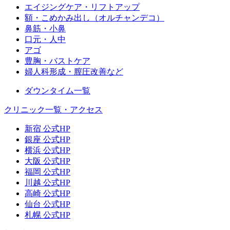
エイジングケア・リフトアップ
額・こめかみ出し（オルチャンデコ）
鼻筋・小鼻
口元・人中
アゴ
豊胸・バストケア
婦人科形成・膣圧改善など
ダウンタイム一覧
クリニック一覧・アクセス
新宿 公式HP
銀座 公式HP
横浜 公式HP
大阪 公式HP
福岡 公式HP
川越 公式HP
高崎 公式HP
仙台 公式HP
札幌 公式HP