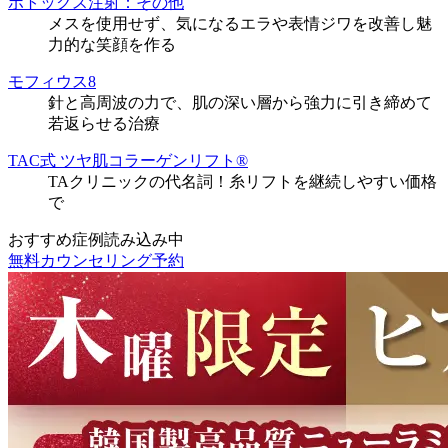
ボトックス注射：その他
メスを使用せず、気になるエラや表情ジワを改善し魅
力的な笑顔を作る
モフィウス8
針と高周波の力で、肌の深い層から強力に引き締めて
若返らせる治療
TAC式 ツヤ肌コラーゲンリフト®
TAクリニックの代名詞！糸リフトを継続しやすい価格
で
おすすめ症例読み込み中
無料カウンセリング予約