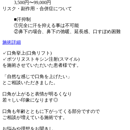
3,500円〜99,000円
リスク・副作用・合併症について
■汗抑制
①完全に汗を抑える事は不可能
②鼻下の場合、鼻下の弛暖、延長感、口すぼめ困難
施術詳細
✓口角挙上(口角リフト)
✓ボツリヌストキシン注射(スマイル)
を施術させていただいた患者様です。
「自然な感じで口角を上げたい」
とご相談いただきました。
口角が上がると表情が明るくなり
若々しい印象になります◎
口角も年齢とともに下がってくる部分ですので
ご相談が増えている施術です。
お悩みや理想をお聞きし、