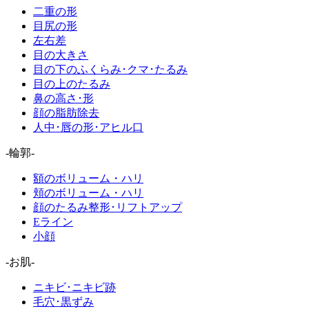
二重の形
目尻の形
左右差
目の大きさ
目の下のふくらみ･クマ･たるみ
目の上のたるみ
鼻の高さ･形
顔の脂肪除去
人中･唇の形･アヒル口
-輪郭-
額のボリューム・ハリ
頬のボリューム・ハリ
顔のたるみ整形･リフトアップ
Eライン
小顔
-お肌-
ニキビ･ニキビ跡
毛穴･黒ずみ