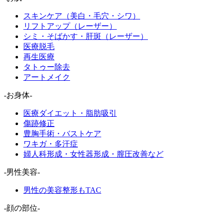
スキンケア（美白・毛穴・シワ）
リフトアップ（レーザー）
シミ・そばかす・肝斑（レーザー）
医療脱毛
再生医療
タトゥー除去
アートメイク
-お身体-
医療ダイエット・脂肪吸引
傷跡修正
豊胸手術・バストケア
ワキガ・多汗症
婦人科形成・女性器形成・膣圧改善など
-男性美容-
男性の美容整形もTAC
-顔の部位-