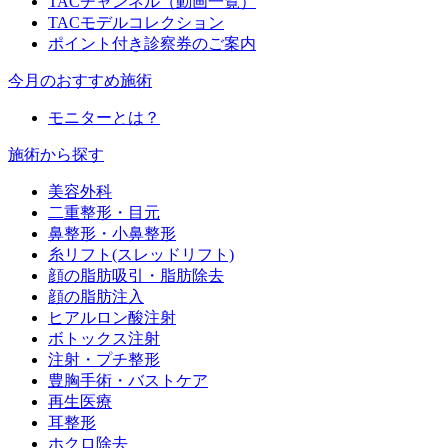
TACチャンネル（動画一覧）
TACモデルコレクション
ポイント付き診察券のご案内
今月のおすすめ施術
モニターとは？
施術から探す
美容外科
二重整形・目元
鼻整形・小鼻整形
糸リフト(スレッドリフト)
顔の脂肪吸引・脂肪除去
顔の脂肪注入
ヒアルロン酸注射
ボトックス注射
注射・プチ整形
豊胸手術・バストケア
再生医療
耳整形
ホクロ除去