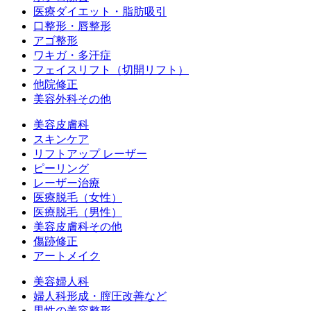
医療ダイエット・脂肪吸引
口整形・唇整形
アゴ整形
ワキガ・多汗症
フェイスリフト（切開リフト）
他院修正
美容外科その他
美容皮膚科
スキンケア
リフトアップ レーザー
ピーリング
レーザー治療
医療脱毛（女性）
医療脱毛（男性）
美容皮膚科その他
傷跡修正
アートメイク
美容婦人科
婦人科形成・膣圧改善など
男性の美容整形