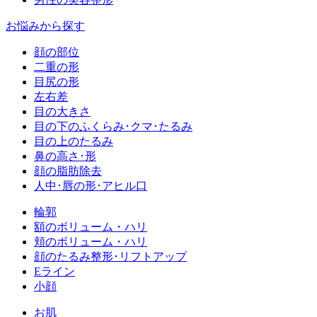
お悩みから探す
顔の部位
二重の形
目尻の形
左右差
目の大きさ
目の下のふくらみ･クマ･たるみ
目の上のたるみ
鼻の高さ･形
顔の脂肪除去
人中･唇の形･アヒル口
輪郭
額のボリューム・ハリ
頬のボリューム・ハリ
顔のたるみ整形･リフトアップ
Eライン
小顔
お肌