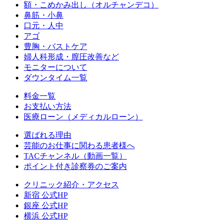
額・こめかみ出し（オルチャンデコ）
鼻筋・小鼻
口元・人中
アゴ
豊胸・バストケア
婦人科形成・膣圧改善など
モニターについて
ダウンタイム一覧
料金一覧
お支払い方法
医療ローン（メディカルローン）
選ばれる理由
芸能のお仕事に関わる患者様へ
TACチャンネル（動画一覧）
ポイント付き診察券のご案内
クリニック紹介・アクセス
新宿 公式HP
銀座 公式HP
横浜 公式HP