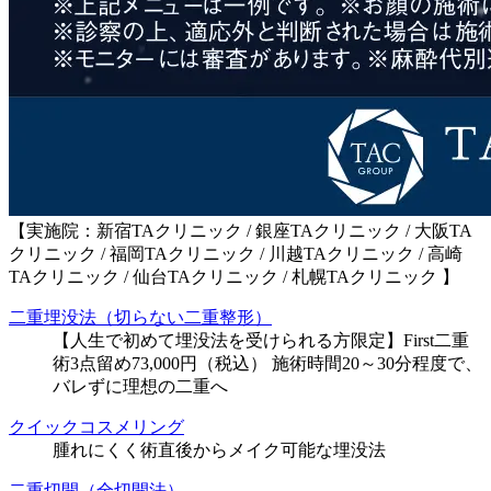
【実施院：新宿TAクリニック / 銀座TAクリニック / 大阪TA
クリニック / 福岡TAクリニック / 川越TAクリニック / 高崎
TAクリニック / 仙台TAクリニック / 札幌TAクリニック 】
二重埋没法（切らない二重整形）
【人生で初めて埋没法を受けられる方限定】First二重
術3点留め73,000円（税込） 施術時間20～30分程度で、
バレずに理想の二重へ
クイックコスメリング
腫れにくく術直後からメイク可能な埋没法
二重切開（全切開法）