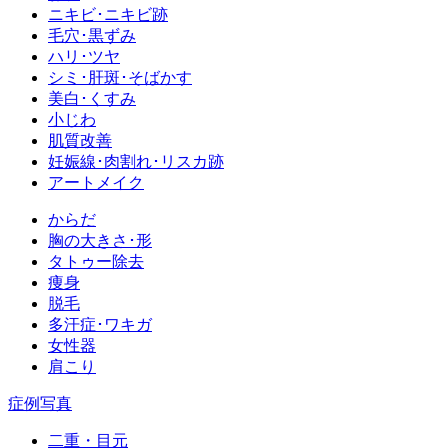
ニキビ･ニキビ跡
毛穴･黒ずみ
ハリ･ツヤ
シミ･肝斑･そばかす
美白･くすみ
小じわ
肌質改善
妊娠線･肉割れ･リスカ跡
アートメイク
からだ
胸の大きさ･形
タトゥー除去
痩身
脱毛
多汗症･ワキガ
女性器
肩こり
症例写真
二重・目元