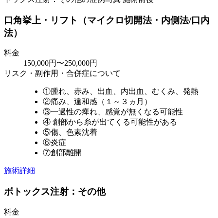
口角挙上・リフト（マイクロ切開法・内側法/口内
法）
料金
150,000円〜250,000円
リスク・副作用・合併症について
①腫れ、赤み、出血、内出血、むくみ、発熱
②痛み、違和感（１～３ヵ月）
③一過性の痺れ、感覚が無くなる可能性
④ 創部から糸が出てくる可能性がある
⑤傷、色素沈着
⑥炎症
⑦創部離開
施術詳細
ボトックス注射：その他
料金