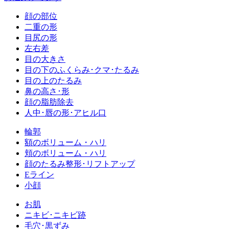
顔の部位
二重の形
目尻の形
左右差
目の大きさ
目の下のふくらみ･クマ･たるみ
目の上のたるみ
鼻の高さ･形
顔の脂肪除去
人中･唇の形･アヒル口
輪郭
額のボリューム・ハリ
頬のボリューム・ハリ
顔のたるみ整形･リフトアップ
Eライン
小顔
お肌
ニキビ･ニキビ跡
毛穴･黒ずみ