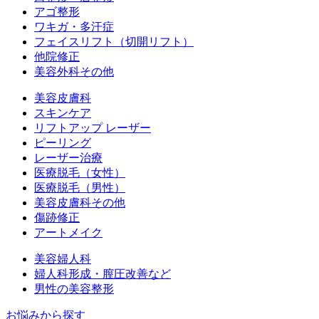
アゴ整形
ワキガ・多汗症
フェイスリフト（切開リフト）
他院修正
美容外科その他
美容皮膚科
スキンケア
リフトアップ レーザー
ピーリング
レーザー治療
医療脱毛（女性）
医療脱毛（男性）
美容皮膚科その他
傷跡修正
アートメイク
美容婦人科
婦人科形成・膣圧改善など
男性の美容整形
お悩みから探す