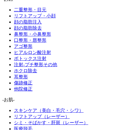
二重整形・目元
リフトアップ・小顔
顔の脂肪注入
顔の脂肪除去
鼻整形・小鼻整形
口整形・唇整形
アゴ整形
ヒアルロン酸注射
ボトックス注射
注射-プチ整形その他
ホクロ除去
耳整形
傷跡修正
他院修正
-お肌-
スキンケア（美白・毛穴・シワ）
リフトアップ（レーザー）
シミ・そばかす・肝斑（レーザー）
医療脱毛