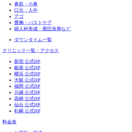
鼻筋・小鼻
口元・人中
アゴ
豊胸・バストケア
婦人科形成・膣圧改善など
ダウンタイム一覧
クリニック一覧・アクセス
新宿 公式HP
銀座 公式HP
横浜 公式HP
大阪 公式HP
福岡 公式HP
川越 公式HP
高崎 公式HP
仙台 公式HP
札幌 公式HP
料金表