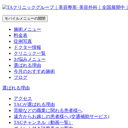
モバイルメニューの開閉
施術メニュー
料金表
症例写真
ドクター情報
クリニック一覧
お悩みメニュー
選ばれる理由
今月のおすすめ施術
ブログ
選ばれる理由
アクセス
TACが選ばれる理由
芸能などの職業に関わる患者様へ
遠方からお越しの患者様へ (交通補助サービス)
TACチャンネル（動画一覧）