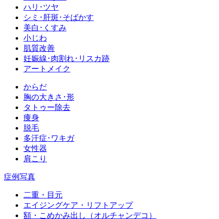
ハリ･ツヤ
シミ･肝斑･そばかす
美白･くすみ
小じわ
肌質改善
妊娠線･肉割れ･リスカ跡
アートメイク
からだ
胸の大きさ･形
タトゥー除去
痩身
脱毛
多汗症･ワキガ
女性器
肩こり
症例写真
二重・目元
エイジングケア・リフトアップ
額・こめかみ出し（オルチャンデコ）