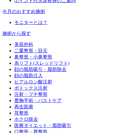
ポイント付き診察券のご案内
今月のおすすめ施術
モニターとは？
施術から探す
美容外科
二重整形・目元
鼻整形・小鼻整形
糸リフト(スレッドリフト)
顔の脂肪吸引・脂肪除去
顔の脂肪注入
ヒアルロン酸注射
ボトックス注射
注射・プチ整形
豊胸手術・バストケア
再生医療
耳整形
ホクロ除去
医療ダイエット・脂肪吸引
口整形・唇整形