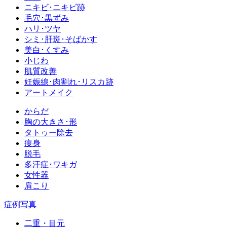
ニキビ･ニキビ跡
毛穴･黒ずみ
ハリ･ツヤ
シミ･肝斑･そばかす
美白･くすみ
小じわ
肌質改善
妊娠線･肉割れ･リスカ跡
アートメイク
からだ
胸の大きさ･形
タトゥー除去
痩身
脱毛
多汗症･ワキガ
女性器
肩こり
症例写真
二重・目元