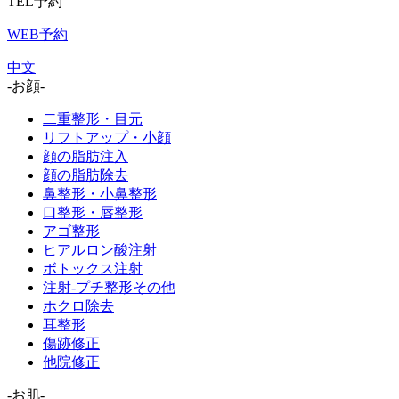
TEL予約
WEB予約
中文
-お顔-
二重整形・目元
リフトアップ・小顔
顔の脂肪注入
顔の脂肪除去
鼻整形・小鼻整形
口整形・唇整形
アゴ整形
ヒアルロン酸注射
ボトックス注射
注射-プチ整形その他
ホクロ除去
耳整形
傷跡修正
他院修正
-お肌-