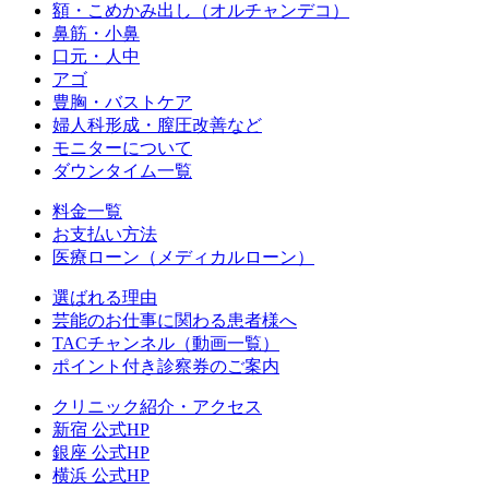
額・こめかみ出し（オルチャンデコ）
鼻筋・小鼻
口元・人中
アゴ
豊胸・バストケア
婦人科形成・膣圧改善など
モニターについて
ダウンタイム一覧
料金一覧
お支払い方法
医療ローン（メディカルローン）
選ばれる理由
芸能のお仕事に関わる患者様へ
TACチャンネル（動画一覧）
ポイント付き診察券のご案内
クリニック紹介・アクセス
新宿 公式HP
銀座 公式HP
横浜 公式HP