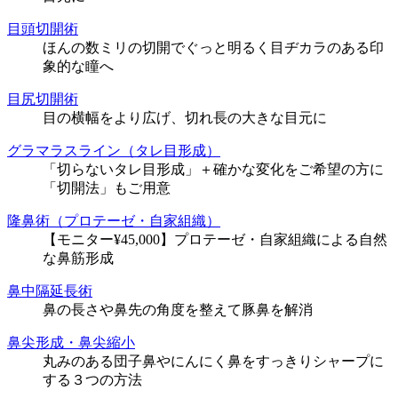
目頭切開術
ほんの数ミリの切開でぐっと明るく目ヂカラのある印
象的な瞳へ
目尻切開術
目の横幅をより広げ、切れ長の大きな目元に
グラマラスライン（タレ目形成）
「切らないタレ目形成」＋確かな変化をご希望の方に
「切開法」もご用意
隆鼻術（プロテーゼ・自家組織）
【モニター¥45,000】プロテーゼ・自家組織による自然
な鼻筋形成
鼻中隔延長術
鼻の長さや鼻先の角度を整えて豚鼻を解消
鼻尖形成・鼻尖縮小
丸みのある団子鼻やにんにく鼻をすっきりシャープに
する３つの方法