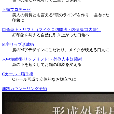
顎下の脂肪を減らして二重アゴを解消
下顎プロテーゼ
美人の特長とも言える“顎のライン”を作り、垢抜けた
印象に
口角挙上・リフト（マイクロ切開法・内側法/口内法）
好印象を与える自然に引き上がった口角へ
M字リップ形成術
唇のM字デザインにこだわり、メイクが映える口元に
人中短縮術(リップリフト)・外側人中短縮術
鼻の下を短くしてお顔の印象を変える
Cカール・猫手術
Cカール形成で立体的なお顔立ちに
無料カウンセリング予約