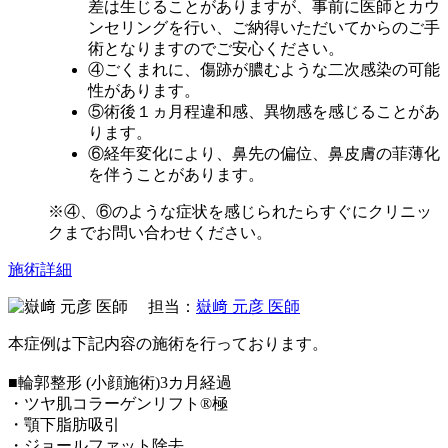
差は生じることがありますが、事前に医師とカウ
ンセリングを行い、ご納得いただいてからのご手
術となりますのでご安心ください。
④ごくまれに、傷跡が膿むような二次感染の可能
性があります。
⑤術後１ヵ月程違和感、異物感を感じることがあ
ります。
⑥経年変化により、鼻先の偏位、鼻皮膚の菲薄化
を伴うことがあります。
※④、⑥のような症状を感じられたらすぐにクリニッ
クまでお問い合わせください。
施術詳細
担当：
嶽﨑 元彦 医師
本症例は下記内容の施術を行っております。
■輪郭整形 (小顔施術)3カ月経過
・ツヤ肌コラーゲンリフト®極
・顎下脂肪吸引
・ジョールファット除去