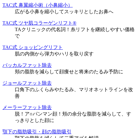
TAC式 鼻翼縮小術（小鼻縮小）
広がる小鼻を縮小してスッキリとしたお鼻へ
TAC式 ツヤ肌コラーゲンリフト®
TAクリニックの代名詞！糸リフトを継続しやすい価格
で
TAC式 ショッピングリフト
肌の内側から弾力やハリを取り戻す
バッカルファット除去
頬の脂肪を減らして顔痩せと将来のたるみ予防に
ジョールファット除去
口角下のふくらみやたるみ、マリオネットラインを改
善
メーラーファット除去
脱！ア○パンマン顔！頬の余分な脂肪を減らして、す
っきりとした顔に
顎下の脂肪吸引・顔の脂肪吸引