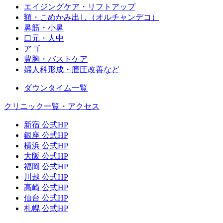
エイジングケア・リフトアップ
額・こめかみ出し（オルチャンデコ）
鼻筋・小鼻
口元・人中
アゴ
豊胸・バストケア
婦人科形成・膣圧改善など
ダウンタイム一覧
クリニック一覧・アクセス
新宿 公式HP
銀座 公式HP
横浜 公式HP
大阪 公式HP
福岡 公式HP
川越 公式HP
高崎 公式HP
仙台 公式HP
札幌 公式HP