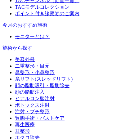
TACチャンネル（動画一覧）
TACモデルコレクション
ポイント付き診察券のご案内
今月のおすすめ施術
モニターとは？
施術から探す
美容外科
二重整形・目元
鼻整形・小鼻整形
糸リフト(スレッドリフト)
顔の脂肪吸引・脂肪除去
顔の脂肪注入
ヒアルロン酸注射
ボトックス注射
注射・プチ整形
豊胸手術・バストケア
再生医療
耳整形
ホクロ除去