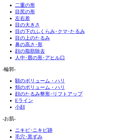
二重の形
目尻の形
左右差
目の大きさ
目の下のふくらみ･クマ･たるみ
目の上のたるみ
鼻の高さ･形
顔の脂肪除去
人中･唇の形･アヒル口
-輪郭-
額のボリューム・ハリ
頬のボリューム・ハリ
顔のたるみ整形･リフトアップ
Eライン
小顔
-お肌-
ニキビ･ニキビ跡
毛穴･黒ずみ