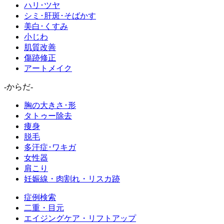
ハリ･ツヤ
シミ･肝斑･そばかす
美白･くすみ
小じわ
肌質改善
傷跡修正
アートメイク
-からだ-
胸の大きさ･形
タトゥー除去
痩身
脱毛
多汗症･ワキガ
女性器
肩こり
妊娠線・肉割れ・リスカ跡
症例検索
二重・目元
エイジングケア・リフトアップ