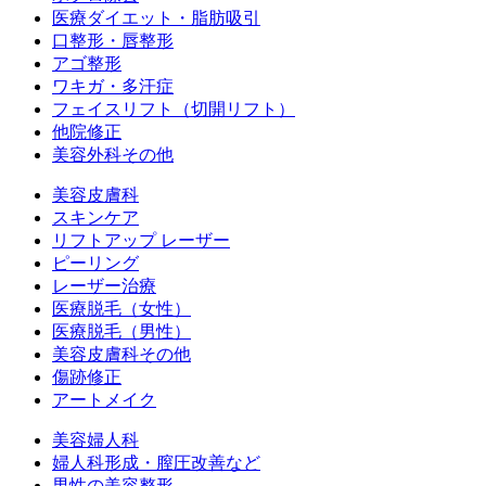
医療ダイエット・脂肪吸引
口整形・唇整形
アゴ整形
ワキガ・多汗症
フェイスリフト（切開リフト）
他院修正
美容外科その他
美容皮膚科
スキンケア
リフトアップ レーザー
ピーリング
レーザー治療
医療脱毛（女性）
医療脱毛（男性）
美容皮膚科その他
傷跡修正
アートメイク
美容婦人科
婦人科形成・膣圧改善など
男性の美容整形