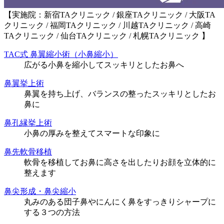
【実施院：新宿TAクリニック / 銀座TAクリニック / 大阪TA
クリニック / 福岡TAクリニック / 川越TAクリニック / 高崎
TAクリニック / 仙台TAクリニック / 札幌TAクリニック 】
TAC式 鼻翼縮小術（小鼻縮小）
広がる小鼻を縮小してスッキリとしたお鼻へ
鼻翼挙上術
鼻翼を持ち上げ、バランスの整ったスッキリとしたお
鼻に
鼻孔縁挙上術
小鼻の厚みを整えてスマートな印象に
鼻先軟骨移植
軟骨を移植してお鼻に高さを出したりお顔を立体的に
整えます
鼻尖形成・鼻尖縮小
丸みのある団子鼻やにんにく鼻をすっきりシャープに
する３つの方法