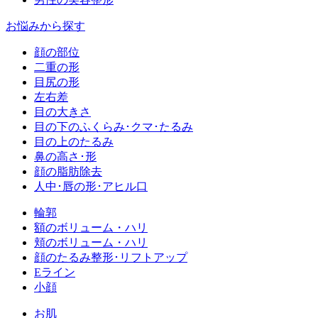
お悩みから探す
顔の部位
二重の形
目尻の形
左右差
目の大きさ
目の下のふくらみ･クマ･たるみ
目の上のたるみ
鼻の高さ･形
顔の脂肪除去
人中･唇の形･アヒル口
輪郭
額のボリューム・ハリ
頬のボリューム・ハリ
顔のたるみ整形･リフトアップ
Eライン
小顔
お肌