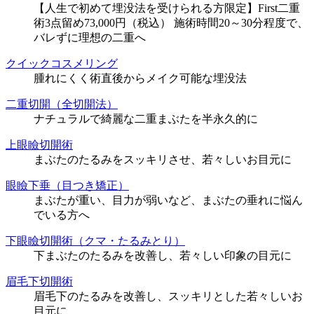
【人生で初めて埋没法を受けられる方限定】First二重
術3点留め73,000円（税込） 施術時間20～30分程度で、
バレずに理想の二重へ
クイックコスメリング
腫れにくく術直後からメイク可能な埋没法
二重切開（全切開法）
ナチュラルで綺麗な二重まぶたを半永久的に
上眼瞼切開術
まぶたのたるみをスッキリさせ、若々しいお目元に
眼瞼下垂（目つき矯正）
まぶたが重い、目力が弱いなど、まぶたの垂れに悩ん
でいる方へ
下眼瞼切開術（クマ・たるみとり）
下まぶたのたるみを改善し、若々しい印象の目元に
眉毛下切開術
眉毛下のたるみを改善し、スッキリとした若々しいお
目元に