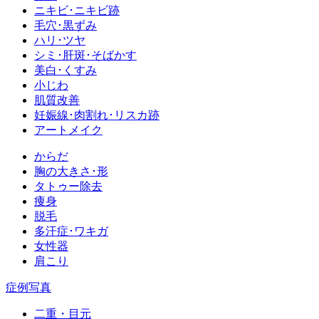
ニキビ･ニキビ跡
毛穴･黒ずみ
ハリ･ツヤ
シミ･肝斑･そばかす
美白･くすみ
小じわ
肌質改善
妊娠線･肉割れ･リスカ跡
アートメイク
からだ
胸の大きさ･形
タトゥー除去
痩身
脱毛
多汗症･ワキガ
女性器
肩こり
症例写真
二重・目元