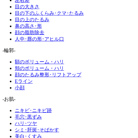
左右差
目の大きさ
目の下のふくらみ･クマ･たるみ
目の上のたるみ
鼻の高さ･形
顔の脂肪除去
人中･唇の形･アヒル口
-輪郭-
額のボリューム・ハリ
頬のボリューム・ハリ
顔のたるみ整形･リフトアップ
Eライン
小顔
-お肌-
ニキビ･ニキビ跡
毛穴･黒ずみ
ハリ･ツヤ
シミ･肝斑･そばかす
美白･くすみ