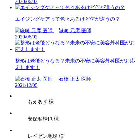
2020/06/02
エイジングケアって色々あるけど何が違うの？
嶽﨑 元彦 医師
2020/06/02
整形は老後どうなる？未来の不安に美容外科医がお応
えします！
石橋 正太 医師
2021/12/05
もえあず 様
安保瑠輝也 様
レペゼン地球 様