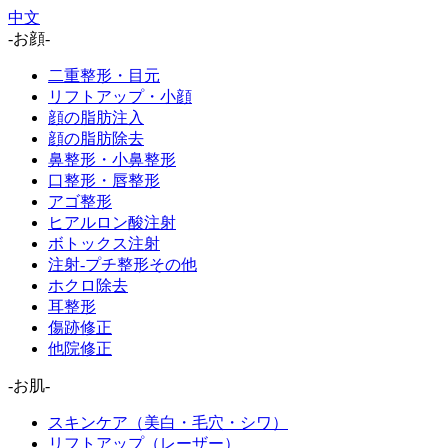
中文
-お顔-
二重整形・目元
リフトアップ・小顔
顔の脂肪注入
顔の脂肪除去
鼻整形・小鼻整形
口整形・唇整形
アゴ整形
ヒアルロン酸注射
ボトックス注射
注射-プチ整形その他
ホクロ除去
耳整形
傷跡修正
他院修正
-お肌-
スキンケア（美白・毛穴・シワ）
リフトアップ（レーザー）