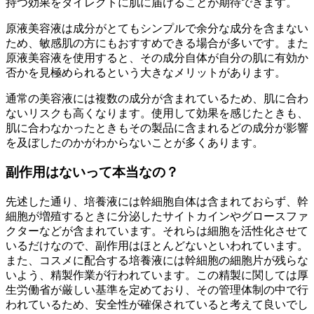
持つ効果をダイレクトに肌に届ける
ことが期待できます。
原液美容液は成分がとてもシンプルで余分な成分を含まない
ため、
敏感肌の方にもおすすめ
できる場合が多いです。また
原液美容液を使用すると、その成分自体が自分の肌に有効か
否かを見極められるという大きなメリットがあります。
通常の美容液には複数の成分が含まれているため、肌に合わ
ないリスクも高くなります。使用して効果を感じたときも、
肌に合わなかったときもその製品に含まれるどの成分が影響
を及ぼしたのかがわからないことが多くあります。
副作用はない
って本当なの？
先述した通り、培養液には幹細胞自体は含まれておらず、幹
細胞が増殖するときに分泌したサイトカインやグロースファ
クターなどが含まれています。それらは
細胞を活性化させて
いるだけ
なので、副作用はほとんどないといわれています。
また、コスメに配合する培養液には幹細胞の細胞片が残らな
いよう、精製作業が行われています。この精製に関しては厚
生労働省が厳しい基準を定めており、その管理体制の中で行
われているため、
安全性が確保されている
と考えて良いでし