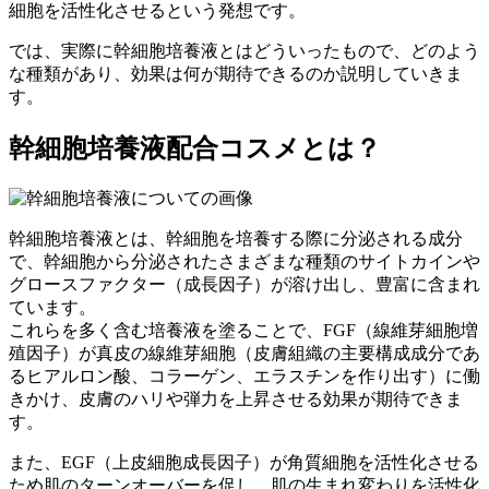
細胞を活性化させるという発想
です。
では、実際に幹細胞培養液とはどういったもので、どのよう
な種類があり、効果は何が期待できるのか説明していきま
す。
幹細胞培養液配合コスメ
とは？
幹細胞培養液とは、幹細胞を培養する際に分泌される成分
で、幹細胞から分泌されたさまざまな種類のサイトカインや
グロースファクター（成長因子）が溶け出し、豊富に含まれ
ています。
これらを多く含む培養液を塗ることで、FGF（線維芽細胞増
殖因子）が真皮の線維芽細胞（皮膚組織の主要構成成分であ
るヒアルロン酸、コラーゲン、エラスチンを作り出す）に働
きかけ、
皮膚のハリや弾力を上昇
させる効果が期待できま
す。
また、EGF（上皮細胞成長因子）が角質細胞を活性化させる
ため肌のターンオーバーを促し、
肌の生まれ変わりを活性化