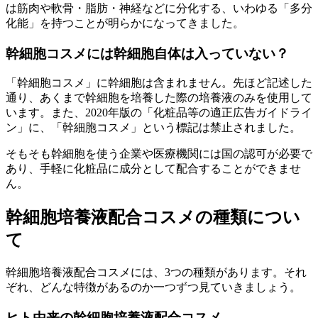
は筋肉や軟骨・脂肪・神経などに分化する、いわゆる「多分
化能」を持つことが明らかになってきました。
幹細胞コスメには
幹細胞自体は入っていない？
「幹細胞コスメ」に幹細胞は含まれません。先ほど記述した
通り、あくまで
幹細胞を培養した際の培養液のみを使用
して
います。また、2020年版の「化粧品等の適正広告ガイドライ
ン」に、「幹細胞コスメ」という標記は禁止されました。
そもそも
幹細胞を使う企業や医療機関には国の認可が必要
で
あり、手軽に化粧品に成分として配合することができませ
ん。
幹細胞培養液配合コスメの
種類
につい
て
幹細胞培養液配合コスメには、3つの種類があります。それ
ぞれ、どんな特徴があるのか一つずつ見ていきましょう。
ヒト由来
の幹細胞培養液配合コスメ