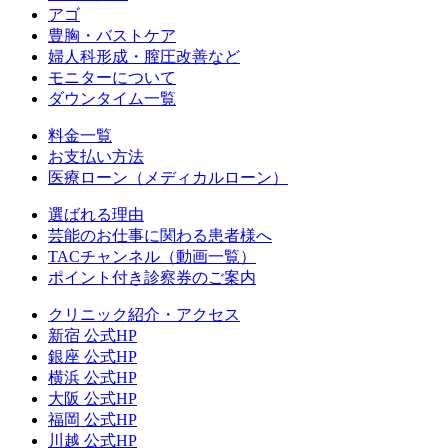
アゴ
豊胸・バストケア
婦人科形成・膣圧改善など
モニターについて
ダウンタイム一覧
料金一覧
お支払い方法
医療ローン（メディカルローン）
選ばれる理由
芸能のお仕事に関わる患者様へ
TACチャンネル（動画一覧）
ポイント付き診察券のご案内
クリニック紹介・アクセス
新宿 公式HP
銀座 公式HP
横浜 公式HP
大阪 公式HP
福岡 公式HP
川越 公式HP