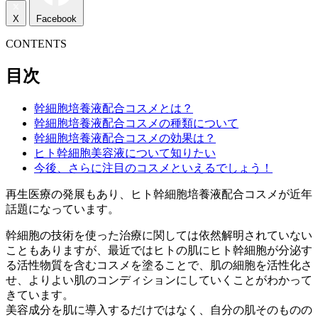
X
Facebook
CONTENTS
目次
幹細胞培養液配合コスメ
とは？
幹細胞培養液配合コスメの
種類
について
幹細胞培養液配合コスメの
効果
は？
ヒト幹細胞美容液
について知りたい
今後、
さらに注目のコスメ
といえるでしょう！
再生医療の発展もあり、
ヒト幹細胞培養液配合コスメ
が近年
話題になっています。
幹細胞の技術を使った治療に関しては依然解明されていない
こともありますが、最近ではヒトの肌にヒト幹細胞が分泌す
る活性物質を含むコスメを塗ることで、肌の細胞を活性化さ
せ、よりよい肌のコンディションにしていくことがわかって
きています。
美容成分を肌に導入するだけではなく、
自分の肌そのものの