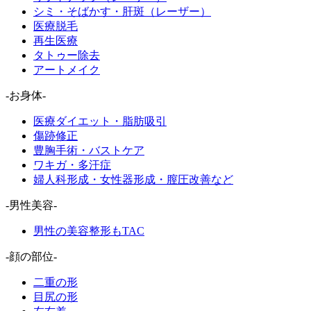
シミ・そばかす・肝斑（レーザー）
医療脱毛
再生医療
タトゥー除去
アートメイク
-お身体-
医療ダイエット・脂肪吸引
傷跡修正
豊胸手術・バストケア
ワキガ・多汗症
婦人科形成・女性器形成・膣圧改善など
-男性美容-
男性の美容整形もTAC
-顔の部位-
二重の形
目尻の形