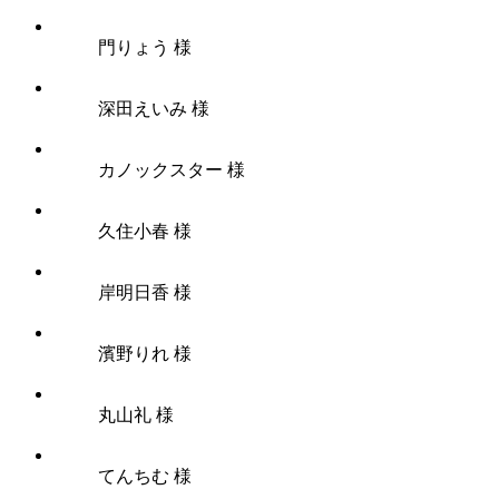
門りょう 様
深田えいみ 様
カノックスター 様
久住小春 様
岸明日香 様
濱野りれ 様
丸山礼 様
てんちむ 様