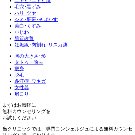
ニキビ･ニキビ跡
毛穴･黒ずみ
ハリ･ツヤ
シミ･肝斑･そばかす
美白･くすみ
小じわ
肌質改善
妊娠線･肉割れ･リスカ跡
胸の大きさ･形
タトゥー除去
痩身
脱毛
多汗症･ワキガ
女性器
肩こり
まずはお気軽に
無料カウンセリング
を
お試しください
当クリニックでは、専門コンシェルジュによる無料カウンセ