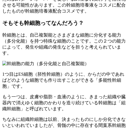
させる可能性があります。この幹細胞培養液をコスメに配合
したものが幹細胞培養液配合コスメです。
そもそも
幹細胞ってなんだろう？
幹細胞とは、自己複製能とさまざまな細胞に分化する能力
（多分化能）を持つ特殊な細胞のことです。この２つの能力
によって、発生や組織の発生などを担うと考えられていま
す。
1つ目はES細胞（胚性幹細胞）のように、からだの中であれ
ばどのような細胞でも作り出すことができる
「多能性幹細
胞」
です。
もう一つは、皮膚や脂肪・血液のように、きまった組織や臓
器内で消えゆく細胞のかわりを造り続けている幹細胞は
「組
織幹細胞」
と呼ばれています。
ちなみに組織幹細胞は以前、決まったものにしか分化できな
いといわれていましたが、骨髄の中に存在する間葉系幹細胞