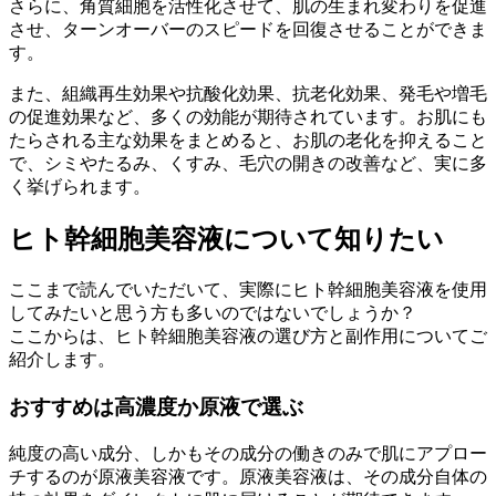
さらに、角質細胞を活性化させて、肌の生まれ変わりを促進
させ、
ターンオーバーのスピードを回復
させることができま
す。
また、組織再生効果や抗酸化効果、抗老化効果、発毛や増毛
の促進効果など、多くの効能が期待されています。お肌にも
たらされる主な効果をまとめると、お肌の老化を抑えること
で、シミやたるみ、くすみ、毛穴の開きの改善など、実に多
く挙げられます。
ヒト幹細胞美容液
について知りたい
ここまで読んでいただいて、実際にヒト幹細胞美容液を使用
してみたいと思う方も多いのではないでしょうか？
ここからは、ヒト幹細胞美容液の選び方と副作用についてご
紹介します。
おすすめは
高濃度か原液
で選ぶ
純度の高い成分、しかもその成分の働きのみで肌にアプロー
チするのが原液美容液です。原液美容液は、その
成分自体の