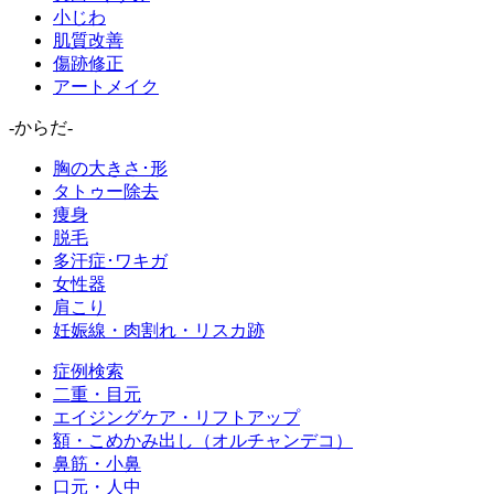
小じわ
肌質改善
傷跡修正
アートメイク
-からだ-
胸の大きさ･形
タトゥー除去
痩身
脱毛
多汗症･ワキガ
女性器
肩こり
妊娠線・肉割れ・リスカ跡
症例検索
二重・目元
エイジングケア・リフトアップ
額・こめかみ出し（オルチャンデコ）
鼻筋・小鼻
口元・人中