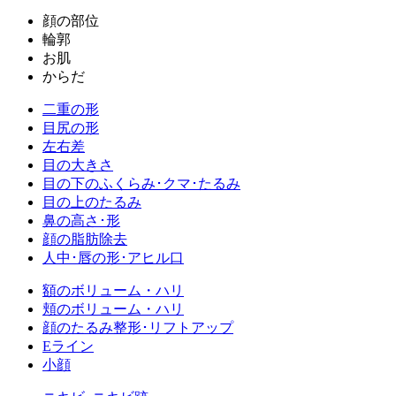
顔の部位
輪郭
お肌
からだ
二重の形
目尻の形
左右差
目の大きさ
目の下のふくらみ･クマ･たるみ
目の上のたるみ
鼻の高さ･形
顔の脂肪除去
人中･唇の形･アヒル口
額のボリューム・ハリ
頬のボリューム・ハリ
顔のたるみ整形･リフトアップ
Eライン
小顔