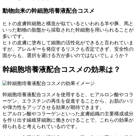
動物由来
の幹細胞培養液配合コスメ
ヒトの皮膚幹細胞と構造が似ているといわれる羊や豚、馬と
いった動物の胎盤から採取された幹細胞を用いられることが
多いです。
ヒトの皮膚に塗布して細胞の活性化ができると言われていま
すが、アレルギーを発症するリスクも否定できず、
安全性の
面からも、選択を避ける方が多い
のではないでしょうか？
幹細胞培養液配合コスメの
効果
は？
幹細胞培養液配合コスメを使用すると、ヒアルロン酸やコラ
ーゲン、エラスチンの再生を促進することから、
お肌のハリ
や弾力性をアップ
させる効果が期待できます。
ヒアルロン酸やコラーゲンといった皮膚組織の主要構成成分
を作り出す線維芽細胞に働きかけることで、これらの効果が
得られると考えられているのです。