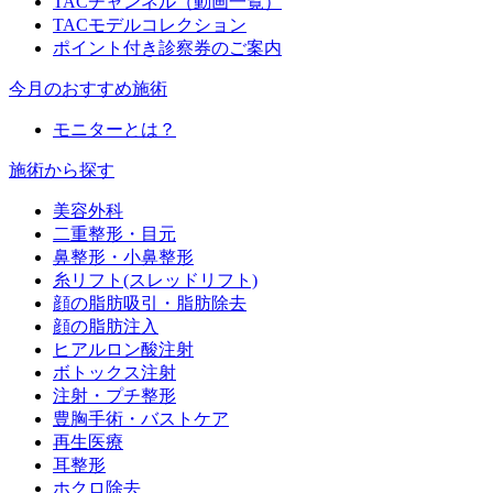
TACチャンネル（動画一覧）
TACモデルコレクション
ポイント付き診察券のご案内
今月のおすすめ施術
モニターとは？
施術から探す
美容外科
二重整形・目元
鼻整形・小鼻整形
糸リフト(スレッドリフト)
顔の脂肪吸引・脂肪除去
顔の脂肪注入
ヒアルロン酸注射
ボトックス注射
注射・プチ整形
豊胸手術・バストケア
再生医療
耳整形
ホクロ除去