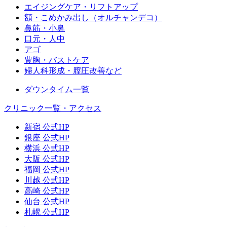
エイジングケア・リフトアップ
額・こめかみ出し（オルチャンデコ）
鼻筋・小鼻
口元・人中
アゴ
豊胸・バストケア
婦人科形成・膣圧改善など
ダウンタイム一覧
クリニック一覧・アクセス
新宿 公式HP
銀座 公式HP
横浜 公式HP
大阪 公式HP
福岡 公式HP
川越 公式HP
高崎 公式HP
仙台 公式HP
札幌 公式HP