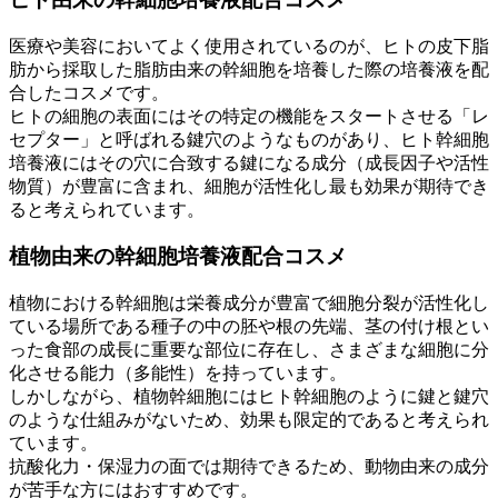
医療や美容においてよく使用されている
のが、ヒトの皮下脂
肪から採取した脂肪由来の幹細胞を培養した際の培養液を配
合したコスメです。
ヒトの細胞の表面にはその特定の機能をスタートさせる「レ
セプター」と呼ばれる鍵穴のようなものがあり、ヒト幹細胞
培養液にはその穴に合致する鍵になる成分（成長因子や活性
物質）が豊富に含まれ、
細胞が活性化し最も効果が期待でき
る
と考えられています。
植物由来
の幹細胞培養液配合コスメ
植物における幹細胞は栄養成分が豊富で細胞分裂が活性化し
ている場所である種子の中の胚や根の先端、茎の付け根とい
った食部の成長に重要な部位に存在し、
さまざまな細胞に分
化させる能力（多能性）
を持っています。
しかしながら、植物幹細胞にはヒト幹細胞のように鍵と鍵穴
のような仕組みがないため、
効果も限定的
であると考えられ
ています。
抗酸化力・保湿力の面では期待できるため、動物由来の成分
が苦手な方にはおすすめです。