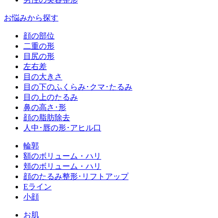
お悩みから探す
顔の部位
二重の形
目尻の形
左右差
目の大きさ
目の下のふくらみ･クマ･たるみ
目の上のたるみ
鼻の高さ･形
顔の脂肪除去
人中･唇の形･アヒル口
輪郭
額のボリューム・ハリ
頬のボリューム・ハリ
顔のたるみ整形･リフトアップ
Eライン
小顔
お肌