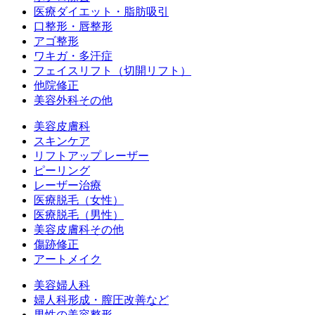
医療ダイエット・脂肪吸引
口整形・唇整形
アゴ整形
ワキガ・多汗症
フェイスリフト（切開リフト）
他院修正
美容外科その他
美容皮膚科
スキンケア
リフトアップ レーザー
ピーリング
レーザー治療
医療脱毛（女性）
医療脱毛（男性）
美容皮膚科その他
傷跡修正
アートメイク
美容婦人科
婦人科形成・膣圧改善など
男性の美容整形