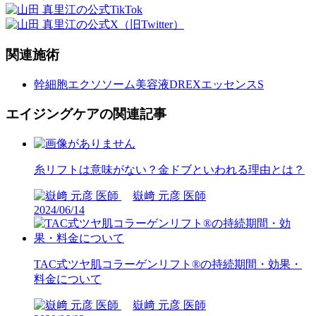
関連施術
幹細胞エクソソーム美容液DREXエッセンスS
エイジングケアの関連記事
糸リフトは意味がない？金ドブといわれる理由とは？
嶽﨑 元彦 医師
2024/06/14
TAC式ツヤ肌コラーゲンリフト®の持続期間・効果・
料金について
嶽﨑 元彦 医師