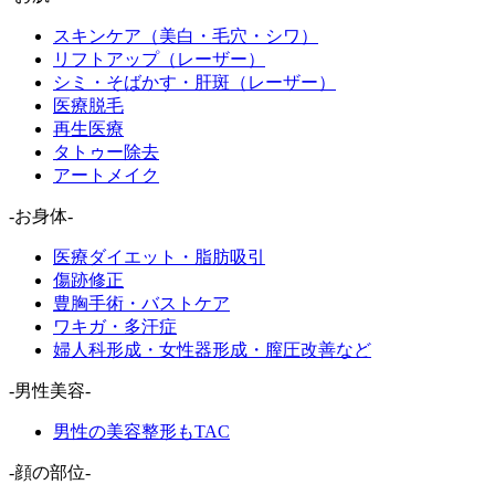
スキンケア（美白・毛穴・シワ）
リフトアップ（レーザー）
シミ・そばかす・肝斑（レーザー）
医療脱毛
再生医療
タトゥー除去
アートメイク
-お身体-
医療ダイエット・脂肪吸引
傷跡修正
豊胸手術・バストケア
ワキガ・多汗症
婦人科形成・女性器形成・膣圧改善など
-男性美容-
男性の美容整形もTAC
-顔の部位-