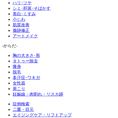
ハリ･ツヤ
シミ･肝斑･そばかす
美白･くすみ
小じわ
肌質改善
傷跡修正
アートメイク
-からだ-
胸の大きさ･形
タトゥー除去
痩身
脱毛
多汗症･ワキガ
女性器
肩こり
妊娠線・肉割れ・リスカ跡
症例検索
二重・目元
エイジングケア・リフトアップ