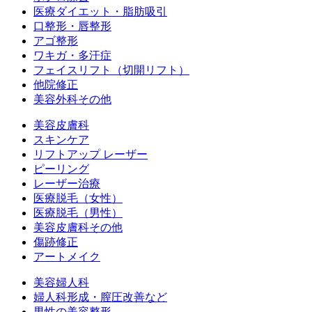
医療ダイエット・脂肪吸引
口整形・唇整形
アゴ整形
ワキガ・多汗症
フェイスリフト（切開リフト）
他院修正
美容外科その他
美容皮膚科
スキンケア
リフトアップ レーザー
ピーリング
レーザー治療
医療脱毛（女性）
医療脱毛（男性）
美容皮膚科その他
傷跡修正
アートメイク
美容婦人科
婦人科形成・膣圧改善など
男性の美容整形