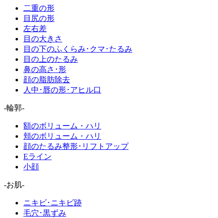
二重の形
目尻の形
左右差
目の大きさ
目の下のふくらみ･クマ･たるみ
目の上のたるみ
鼻の高さ･形
顔の脂肪除去
人中･唇の形･アヒル口
-輪郭-
額のボリューム・ハリ
頬のボリューム・ハリ
顔のたるみ整形･リフトアップ
Eライン
小顔
-お肌-
ニキビ･ニキビ跡
毛穴･黒ずみ