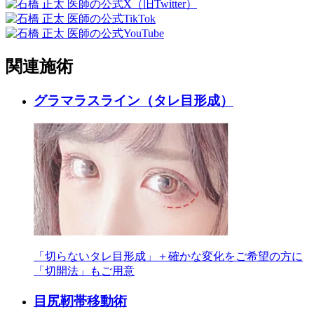
関連施術
グラマラスライン（タレ目形成）
「切らないタレ目形成」＋確かな変化をご希望の方に
「切開法」もご用意
目尻靭帯移動術