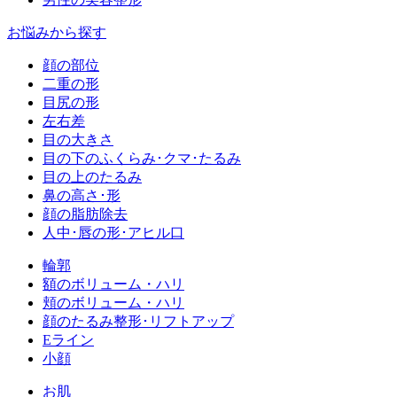
お悩みから探す
顔の部位
二重の形
目尻の形
左右差
目の大きさ
目の下のふくらみ･クマ･たるみ
目の上のたるみ
鼻の高さ･形
顔の脂肪除去
人中･唇の形･アヒル口
輪郭
額のボリューム・ハリ
頬のボリューム・ハリ
顔のたるみ整形･リフトアップ
Eライン
小顔
お肌