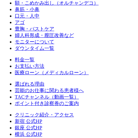
額・こめかみ出し（オルチャンデコ）
鼻筋・小鼻
口元・人中
アゴ
豊胸・バストケア
婦人科形成・膣圧改善など
モニターについて
ダウンタイム一覧
料金一覧
お支払い方法
医療ローン（メディカルローン）
選ばれる理由
芸能のお仕事に関わる患者様へ
TACチャンネル（動画一覧）
ポイント付き診察券のご案内
クリニック紹介・アクセス
新宿 公式HP
銀座 公式HP
横浜 公式HP