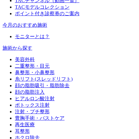
TACチャンネル（動画一覧）
TACモデルコレクション
ポイント付き診察券のご案内
今月のおすすめ施術
モニターとは？
施術から探す
美容外科
二重整形・目元
鼻整形・小鼻整形
糸リフト(スレッドリフト)
顔の脂肪吸引・脂肪除去
顔の脂肪注入
ヒアルロン酸注射
ボトックス注射
注射・プチ整形
豊胸手術・バストケア
再生医療
耳整形
ホクロ除去