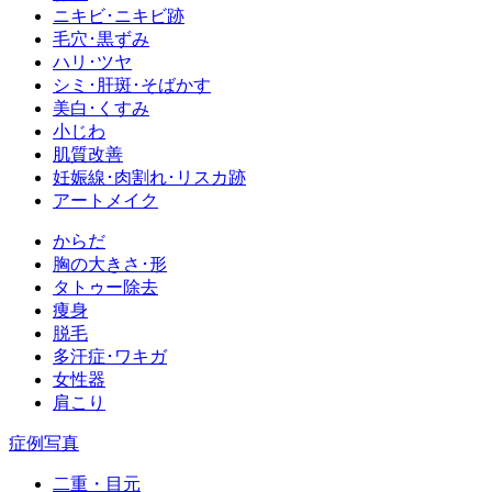
ニキビ･ニキビ跡
毛穴･黒ずみ
ハリ･ツヤ
シミ･肝斑･そばかす
美白･くすみ
小じわ
肌質改善
妊娠線･肉割れ･リスカ跡
アートメイク
からだ
胸の大きさ･形
タトゥー除去
痩身
脱毛
多汗症･ワキガ
女性器
肩こり
症例写真
二重・目元