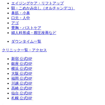
エイジングケア・リフトアップ
額・こめかみ出し（オルチャンデコ）
鼻筋・小鼻
口元・人中
アゴ
豊胸・バストケア
婦人科形成・膣圧改善など
ダウンタイム一覧
クリニック一覧・アクセス
新宿 公式HP
銀座 公式HP
横浜 公式HP
大阪 公式HP
福岡 公式HP
川越 公式HP
高崎 公式HP
仙台 公式HP
札幌 公式HP