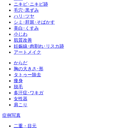
ニキビ･ニキビ跡
毛穴･黒ずみ
ハリ･ツヤ
シミ･肝斑･そばかす
美白･くすみ
小じわ
肌質改善
妊娠線･肉割れ･リスカ跡
アートメイク
からだ
胸の大きさ･形
タトゥー除去
痩身
脱毛
多汗症･ワキガ
女性器
肩こり
症例写真
二重・目元