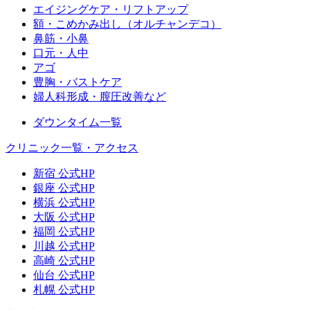
エイジングケア・リフトアップ
額・こめかみ出し（オルチャンデコ）
鼻筋・小鼻
口元・人中
アゴ
豊胸・バストケア
婦人科形成・膣圧改善など
ダウンタイム一覧
クリニック一覧・アクセス
新宿 公式HP
銀座 公式HP
横浜 公式HP
大阪 公式HP
福岡 公式HP
川越 公式HP
高崎 公式HP
仙台 公式HP
札幌 公式HP