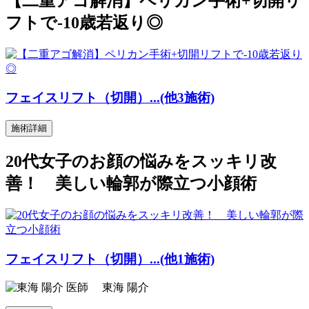
【二重アゴ解消】ペリカン手術+切開リ
フトで-10歳若返り◎
フェイスリフト（切開）...(他3施術)
施術詳細
20代女子のお顔の悩みをスッキリ改
善！ 美しい輪郭が際立つ小顔術
フェイスリフト（切開）...(他1施術)
東海 陽介