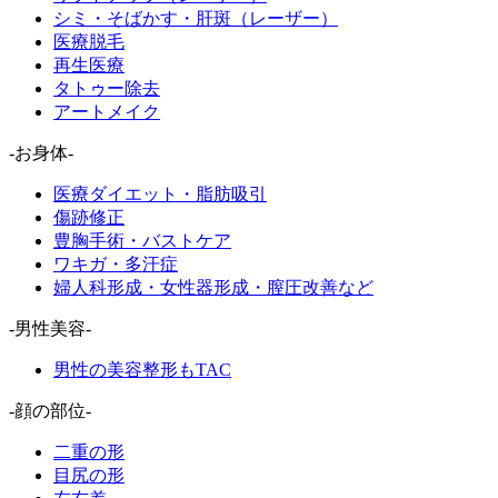
シミ・そばかす・肝斑（レーザー）
医療脱毛
再生医療
タトゥー除去
アートメイク
-お身体-
医療ダイエット・脂肪吸引
傷跡修正
豊胸手術・バストケア
ワキガ・多汗症
婦人科形成・女性器形成・膣圧改善など
-男性美容-
男性の美容整形もTAC
-顔の部位-
二重の形
目尻の形