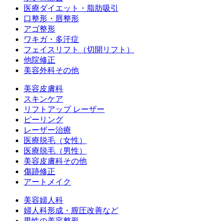
医療ダイエット・脂肪吸引
口整形・唇整形
アゴ整形
ワキガ・多汗症
フェイスリフト（切開リフト）
他院修正
美容外科その他
美容皮膚科
スキンケア
リフトアップ レーザー
ピーリング
レーザー治療
医療脱毛（女性）
医療脱毛（男性）
美容皮膚科その他
傷跡修正
アートメイク
美容婦人科
婦人科形成・膣圧改善など
男性の美容整形