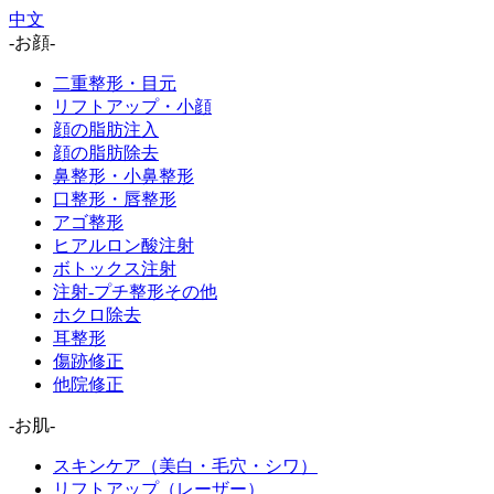
中文
-お顔-
二重整形・目元
リフトアップ・小顔
顔の脂肪注入
顔の脂肪除去
鼻整形・小鼻整形
口整形・唇整形
アゴ整形
ヒアルロン酸注射
ボトックス注射
注射-プチ整形その他
ホクロ除去
耳整形
傷跡修正
他院修正
-お肌-
スキンケア（美白・毛穴・シワ）
リフトアップ（レーザー）