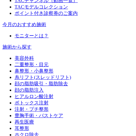
TACチャンネル（動画一覧）
TACモデルコレクション
ポイント付き診察券のご案内
今月のおすすめ施術
モニターとは？
施術から探す
美容外科
二重整形・目元
鼻整形・小鼻整形
糸リフト(スレッドリフト)
顔の脂肪吸引・脂肪除去
顔の脂肪注入
ヒアルロン酸注射
ボトックス注射
注射・プチ整形
豊胸手術・バストケア
再生医療
耳整形
ホクロ除去