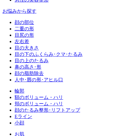
お悩みから探す
顔の部位
二重の形
目尻の形
左右差
目の大きさ
目の下のふくらみ･クマ･たるみ
目の上のたるみ
鼻の高さ･形
顔の脂肪除去
人中･唇の形･アヒル口
輪郭
額のボリューム・ハリ
頬のボリューム・ハリ
顔のたるみ整形･リフトアップ
Eライン
小顔
お肌