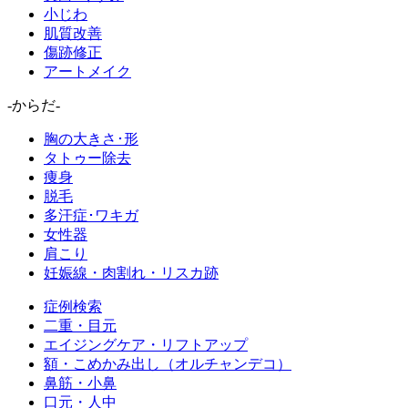
小じわ
肌質改善
傷跡修正
アートメイク
-からだ-
胸の大きさ･形
タトゥー除去
痩身
脱毛
多汗症･ワキガ
女性器
肩こり
妊娠線・肉割れ・リスカ跡
症例検索
二重・目元
エイジングケア・リフトアップ
額・こめかみ出し（オルチャンデコ）
鼻筋・小鼻
口元・人中