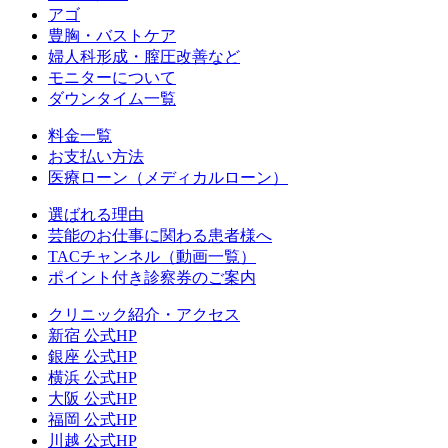
アゴ
豊胸・バストケア
婦人科形成・膣圧改善など
モニターについて
ダウンタイム一覧
料金一覧
お支払い方法
医療ローン（メディカルローン）
選ばれる理由
芸能のお仕事に関わる患者様へ
TACチャンネル（動画一覧）
ポイント付き診察券のご案内
クリニック紹介・アクセス
新宿 公式HP
銀座 公式HP
横浜 公式HP
大阪 公式HP
福岡 公式HP
川越 公式HP