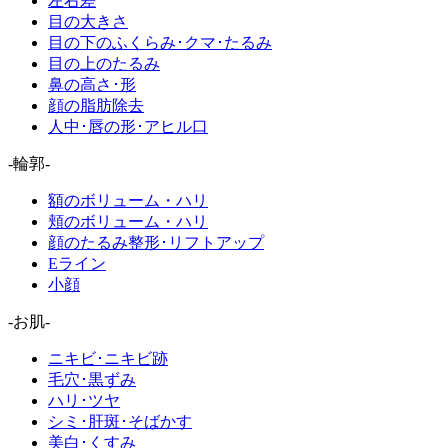
左右差
目の大きさ
目の下のふくらみ･クマ･たるみ
目の上のたるみ
鼻の高さ･形
顔の脂肪除去
人中･唇の形･アヒル口
-輪郭-
額のボリューム・ハリ
頬のボリューム・ハリ
顔のたるみ整形･リフトアップ
Eライン
小顔
-お肌-
ニキビ･ニキビ跡
毛穴･黒ずみ
ハリ･ツヤ
シミ･肝斑･そばかす
美白･くすみ