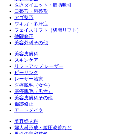
医療ダイエット・脂肪吸引
口整形・唇整形
アゴ整形
ワキガ・多汗症
フェイスリフト（切開リフト）
他院修正
美容外科その他
美容皮膚科
スキンケア
リフトアップ レーザー
ピーリング
レーザー治療
医療脱毛（女性）
医療脱毛（男性）
美容皮膚科その他
傷跡修正
アートメイク
美容婦人科
婦人科形成・膣圧改善など
男性の美容整形