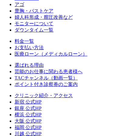
アゴ
豊胸・バストケア
婦人科形成・膣圧改善など
モニターについて
ダウンタイム一覧
料金一覧
お支払い方法
医療ローン（メディカルローン）
選ばれる理由
芸能のお仕事に関わる患者様へ
TACチャンネル（動画一覧）
ポイント付き診察券のご案内
クリニック紹介・アクセス
新宿 公式HP
銀座 公式HP
横浜 公式HP
大阪 公式HP
福岡 公式HP
川越 公式HP