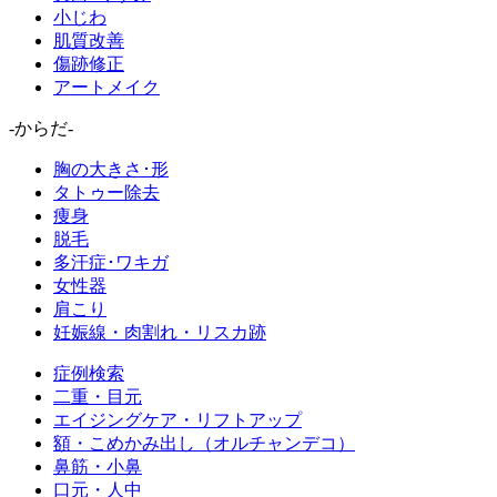
小じわ
肌質改善
傷跡修正
アートメイク
-からだ-
胸の大きさ･形
タトゥー除去
痩身
脱毛
多汗症･ワキガ
女性器
肩こり
妊娠線・肉割れ・リスカ跡
症例検索
二重・目元
エイジングケア・リフトアップ
額・こめかみ出し（オルチャンデコ）
鼻筋・小鼻
口元・人中