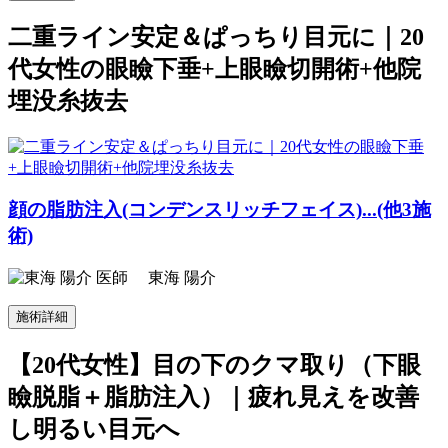
二重ライン安定＆ぱっちり目元に｜20
代女性の眼瞼下垂+上眼瞼切開術+他院
埋没糸抜去
顔の脂肪注入(コンデンスリッチフェイス)...(他3施
術)
東海 陽介
施術詳細
【20代女性】目の下のクマ取り（下眼
瞼脱脂＋脂肪注入）｜疲れ見えを改善
し明るい目元へ