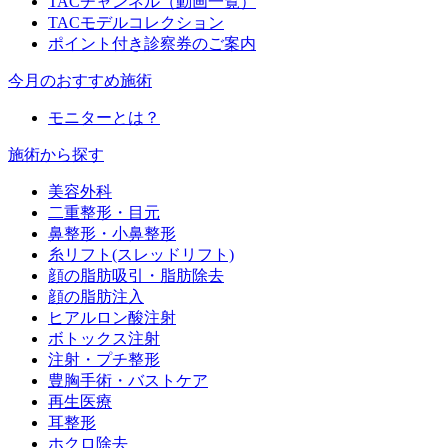
TACチャンネル（動画一覧）
TACモデルコレクション
ポイント付き診察券のご案内
今月のおすすめ施術
モニターとは？
施術から探す
美容外科
二重整形・目元
鼻整形・小鼻整形
糸リフト(スレッドリフト)
顔の脂肪吸引・脂肪除去
顔の脂肪注入
ヒアルロン酸注射
ボトックス注射
注射・プチ整形
豊胸手術・バストケア
再生医療
耳整形
ホクロ除去