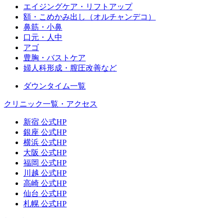
エイジングケア・リフトアップ
額・こめかみ出し（オルチャンデコ）
鼻筋・小鼻
口元・人中
アゴ
豊胸・バストケア
婦人科形成・膣圧改善など
ダウンタイム一覧
クリニック一覧・アクセス
新宿 公式HP
銀座 公式HP
横浜 公式HP
大阪 公式HP
福岡 公式HP
川越 公式HP
高崎 公式HP
仙台 公式HP
札幌 公式HP