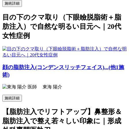
施術詳細
目の下のクマ取り（下眼瞼脱脂術＋脂
肪注入）で自然な明るい目元へ｜20代
女性症例
顔の脂肪注入(コンデンスリッチフェイス)...(他1施
術)
東海 陽介
施術詳細
【脂肪注入でリフトアップ】鼻整形＆
脂肪注入で整え若々しい印象に｜形成