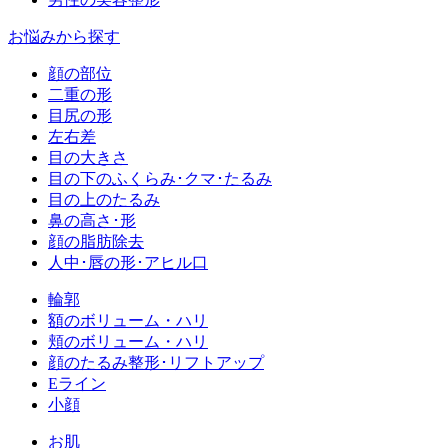
お悩みから探す
顔の部位
二重の形
目尻の形
左右差
目の大きさ
目の下のふくらみ･クマ･たるみ
目の上のたるみ
鼻の高さ･形
顔の脂肪除去
人中･唇の形･アヒル口
輪郭
額のボリューム・ハリ
頬のボリューム・ハリ
顔のたるみ整形･リフトアップ
Eライン
小顔
お肌