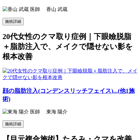
香山 武蔵
施術詳細
20代女性のクマ取り症例｜下眼瞼脱脂
＋脂肪注入で、メイクで隠せない影を
根本改善
顔の脂肪注入(コンデンスリッチフェイス)...(他1施
術)
東海 陽介
施術詳細
【目元複合施術】たるみ・クマを改善