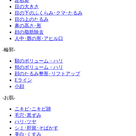
左右差
目の大きさ
目の下のふくらみ･クマ･たるみ
目の上のたるみ
鼻の高さ･形
顔の脂肪除去
人中･唇の形･アヒル口
-輪郭-
額のボリューム・ハリ
頬のボリューム・ハリ
顔のたるみ整形･リフトアップ
Eライン
小顔
-お肌-
ニキビ･ニキビ跡
毛穴･黒ずみ
ハリ･ツヤ
シミ･肝斑･そばかす
美白･くすみ