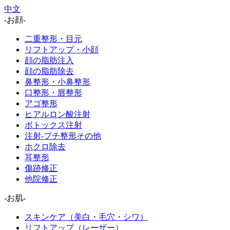
中文
-お顔-
二重整形・目元
リフトアップ・小顔
顔の脂肪注入
顔の脂肪除去
鼻整形・小鼻整形
口整形・唇整形
アゴ整形
ヒアルロン酸注射
ボトックス注射
注射-プチ整形その他
ホクロ除去
耳整形
傷跡修正
他院修正
-お肌-
スキンケア（美白・毛穴・シワ）
リフトアップ（レーザー）