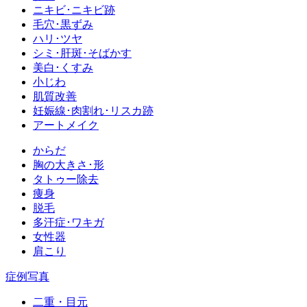
ニキビ･ニキビ跡
毛穴･黒ずみ
ハリ･ツヤ
シミ･肝斑･そばかす
美白･くすみ
小じわ
肌質改善
妊娠線･肉割れ･リスカ跡
アートメイク
からだ
胸の大きさ･形
タトゥー除去
痩身
脱毛
多汗症･ワキガ
女性器
肩こり
症例写真
二重・目元