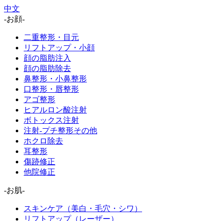
中文
-お顔-
二重整形・目元
リフトアップ・小顔
顔の脂肪注入
顔の脂肪除去
鼻整形・小鼻整形
口整形・唇整形
アゴ整形
ヒアルロン酸注射
ボトックス注射
注射-プチ整形その他
ホクロ除去
耳整形
傷跡修正
他院修正
-お肌-
スキンケア（美白・毛穴・シワ）
リフトアップ（レーザー）