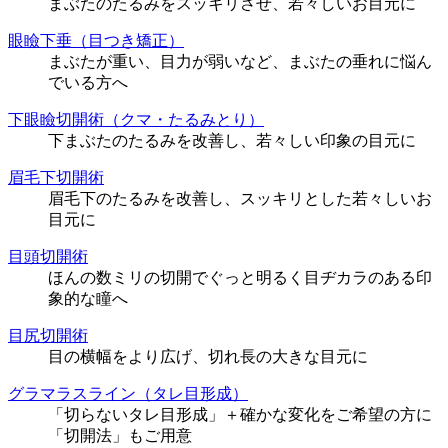
まぶたのたるみをスッキリさせ、若々しいお目元に
眼瞼下垂（目つき矯正）
まぶたが重い、目力が弱いなど、まぶたの垂れに悩ん
でいる方へ
下眼瞼切開術（クマ・たるみとり）
下まぶたのたるみを改善し、若々しい印象の目元に
眉毛下切開術
眉毛下のたるみを改善し、スッキリとした若々しいお
目元に
目頭切開術
ほんの数ミリの切開でぐっと明るく目ヂカラのある印
象的な瞳へ
目尻切開術
目の横幅をより広げ、切れ長の大きな目元に
グラマラスライン（タレ目形成）
「切らないタレ目形成」＋確かな変化をご希望の方に
「切開法」もご用意