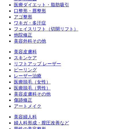
医療ダイエット・脂肪吸引
口整形・唇整形
アゴ整形
ワキガ・多汗症
フェイスリフト（切開リフト）
他院修正
美容外科その他
美容皮膚科
スキンケア
リフトアップ レーザー
ピーリング
レーザー治療
医療脱毛（女性）
医療脱毛（男性）
美容皮膚科その他
傷跡修正
アートメイク
美容婦人科
婦人科形成・膣圧改善など
男性の美容整形