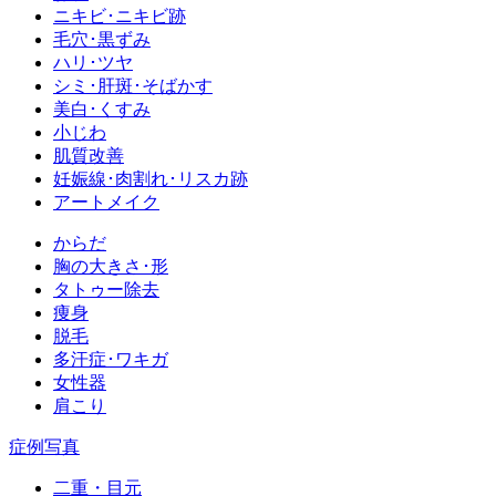
ニキビ･ニキビ跡
毛穴･黒ずみ
ハリ･ツヤ
シミ･肝斑･そばかす
美白･くすみ
小じわ
肌質改善
妊娠線･肉割れ･リスカ跡
アートメイク
からだ
胸の大きさ･形
タトゥー除去
痩身
脱毛
多汗症･ワキガ
女性器
肩こり
症例写真
二重・目元