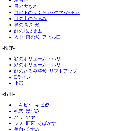
左右差
目の大きさ
目の下のふくらみ･クマ･たるみ
目の上のたるみ
鼻の高さ･形
顔の脂肪除去
人中･唇の形･アヒル口
-輪郭-
額のボリューム・ハリ
頬のボリューム・ハリ
顔のたるみ整形･リフトアップ
Eライン
小顔
-お肌-
ニキビ･ニキビ跡
毛穴･黒ずみ
ハリ･ツヤ
シミ･肝斑･そばかす
美白･くすみ