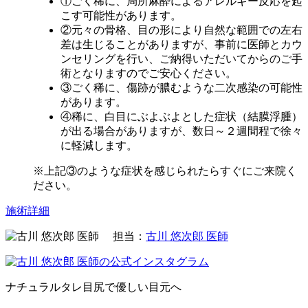
①ごく稀に、局所麻酔によるアレルギー反応を起
こす可能性があります。
②元々の骨格、目の形により自然な範囲での左右
差は生じることがありますが、事前に医師とカウ
ンセリングを行い、ご納得いただいてからのご手
術となりますのでご安心ください。
③ごく稀に、傷跡が膿むような二次感染の可能性
があります。
④稀に、白目にぶよぶよとした症状（結膜浮腫）
が出る場合がありますが、数日～２週間程で徐々
に軽減します。
※上記③のような症状を感じられたらすぐにご来院く
ださい。
施術詳細
担当：
古川 悠次郎 医師
ナチュラルタレ目尻で優しい目元へ