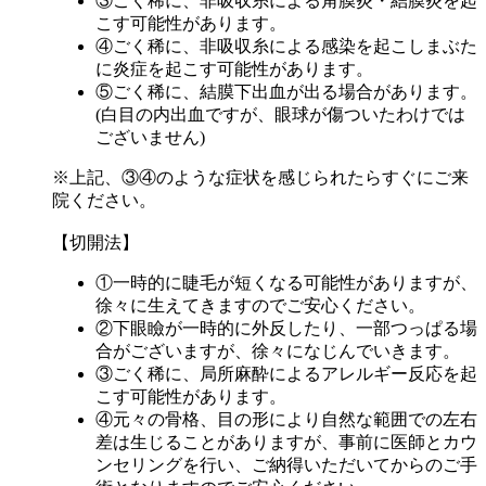
③ごく稀に、非吸収糸による角膜炎・結膜炎を起
こす可能性があります。
④ごく稀に、非吸収糸による感染を起こしまぶた
に炎症を起こす可能性があります。
⑤ごく稀に、結膜下出血が出る場合があります。
(白目の内出血ですが、眼球が傷ついたわけでは
ございません)
※上記、③④のような症状を感じられたらすぐにご来
院ください。
【切開法】
①一時的に睫毛が短くなる可能性がありますが、
徐々に生えてきますのでご安心ください。
②下眼瞼が一時的に外反したり、一部つっぱる場
合がございますが、徐々になじんでいきます。
③ごく稀に、局所麻酔によるアレルギー反応を起
こす可能性があります。
④元々の骨格、目の形により自然な範囲での左右
差は生じることがありますが、事前に医師とカウ
ンセリングを行い、ご納得いただいてからのご手