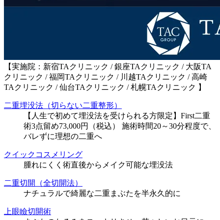
【実施院：新宿TAクリニック / 銀座TAクリニック / 大阪TA
クリニック / 福岡TAクリニック / 川越TAクリニック / 高崎
TAクリニック / 仙台TAクリニック / 札幌TAクリニック 】
二重埋没法（切らない二重整形）
【人生で初めて埋没法を受けられる方限定】First二重
術3点留め73,000円（税込） 施術時間20～30分程度で、
バレずに理想の二重へ
クイックコスメリング
腫れにくく術直後からメイク可能な埋没法
二重切開（全切開法）
ナチュラルで綺麗な二重まぶたを半永久的に
上眼瞼切開術