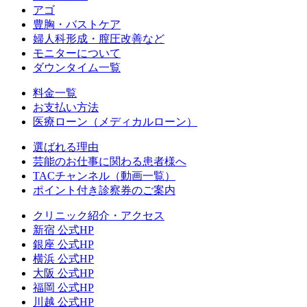
アゴ
豊胸・バストケア
婦人科形成・膣圧改善など
モニターについて
ダウンタイム一覧
料金一覧
お支払い方法
医療ローン（メディカルローン）
選ばれる理由
芸能のお仕事に関わる患者様へ
TACチャンネル（動画一覧）
ポイント付き診察券のご案内
クリニック紹介・アクセス
新宿 公式HP
銀座 公式HP
横浜 公式HP
大阪 公式HP
福岡 公式HP
川越 公式HP