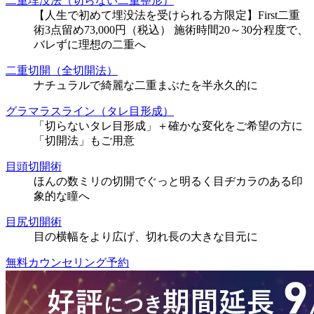
二重埋没法（切らない二重整形）
【人生で初めて埋没法を受けられる方限定】First二重
術3点留め73,000円（税込） 施術時間20～30分程度で、
バレずに理想の二重へ
二重切開（全切開法）
ナチュラルで綺麗な二重まぶたを半永久的に
グラマラスライン（タレ目形成）
「切らないタレ目形成」＋確かな変化をご希望の方に
「切開法」もご用意
目頭切開術
ほんの数ミリの切開でぐっと明るく目ヂカラのある印
象的な瞳へ
目尻切開術
目の横幅をより広げ、切れ長の大きな目元に
無料カウンセリング予約