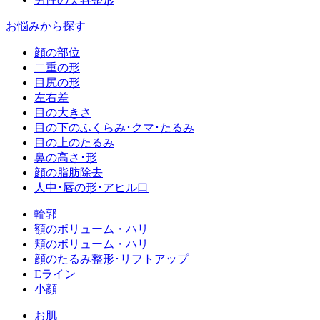
お悩みから探す
顔の部位
二重の形
目尻の形
左右差
目の大きさ
目の下のふくらみ･クマ･たるみ
目の上のたるみ
鼻の高さ･形
顔の脂肪除去
人中･唇の形･アヒル口
輪郭
額のボリューム・ハリ
頬のボリューム・ハリ
顔のたるみ整形･リフトアップ
Eライン
小顔
お肌