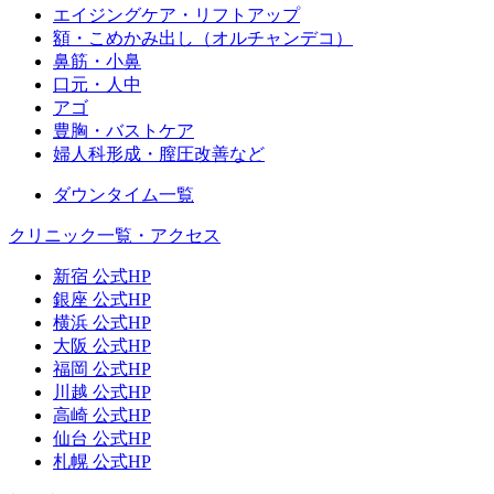
エイジングケア・リフトアップ
額・こめかみ出し（オルチャンデコ）
鼻筋・小鼻
口元・人中
アゴ
豊胸・バストケア
婦人科形成・膣圧改善など
ダウンタイム一覧
クリニック一覧・アクセス
新宿 公式HP
銀座 公式HP
横浜 公式HP
大阪 公式HP
福岡 公式HP
川越 公式HP
高崎 公式HP
仙台 公式HP
札幌 公式HP