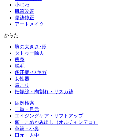
小じわ
肌質改善
傷跡修正
アートメイク
-からだ-
胸の大きさ･形
タトゥー除去
痩身
脱毛
多汗症･ワキガ
女性器
肩こり
妊娠線・肉割れ・リスカ跡
症例検索
二重・目元
エイジングケア・リフトアップ
額・こめかみ出し（オルチャンデコ）
鼻筋・小鼻
口元・人中