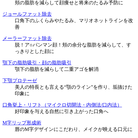
頬の脂肪を減らして顔痩せと将来のたるみ予防に
ジョールファット除去
口角下のふくらみやたるみ、マリオネットラインを改
善
メーラーファット除去
脱！ア○パンマン顔！頬の余分な脂肪を減らして、す
っきりとした顔に
顎下の脂肪吸引・顔の脂肪吸引
顎下の脂肪を減らして二重アゴを解消
下顎プロテーゼ
美人の特長とも言える“顎のライン”を作り、垢抜けた
印象に
口角挙上・リフト（マイクロ切開法・内側法/口内法）
好印象を与える自然に引き上がった口角へ
M字リップ形成術
唇のM字デザインにこだわり、メイクが映える口元に