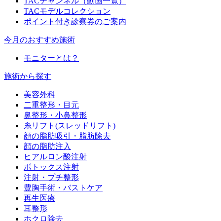
TACチャンネル（動画一覧）
TACモデルコレクション
ポイント付き診察券のご案内
今月のおすすめ施術
モニターとは？
施術から探す
美容外科
二重整形・目元
鼻整形・小鼻整形
糸リフト(スレッドリフト)
顔の脂肪吸引・脂肪除去
顔の脂肪注入
ヒアルロン酸注射
ボトックス注射
注射・プチ整形
豊胸手術・バストケア
再生医療
耳整形
ホクロ除去