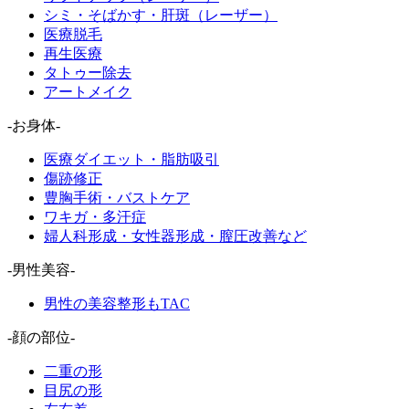
シミ・そばかす・肝斑（レーザー）
医療脱毛
再生医療
タトゥー除去
アートメイク
-お身体-
医療ダイエット・脂肪吸引
傷跡修正
豊胸手術・バストケア
ワキガ・多汗症
婦人科形成・女性器形成・膣圧改善など
-男性美容-
男性の美容整形もTAC
-顔の部位-
二重の形
目尻の形