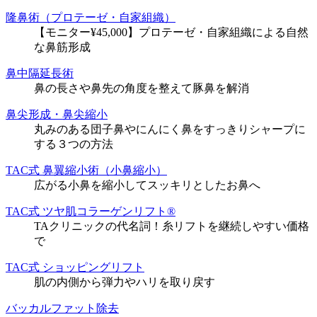
隆鼻術（プロテーゼ・自家組織）
【モニター¥45,000】プロテーゼ・自家組織による自然
な鼻筋形成
鼻中隔延長術
鼻の長さや鼻先の角度を整えて豚鼻を解消
鼻尖形成・鼻尖縮小
丸みのある団子鼻やにんにく鼻をすっきりシャープに
する３つの方法
TAC式 鼻翼縮小術（小鼻縮小）
広がる小鼻を縮小してスッキリとしたお鼻へ
TAC式 ツヤ肌コラーゲンリフト®
TAクリニックの代名詞！糸リフトを継続しやすい価格
で
TAC式 ショッピングリフト
肌の内側から弾力やハリを取り戻す
バッカルファット除去