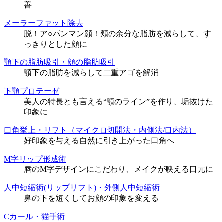
善
メーラーファット除去
脱！ア○パンマン顔！頬の余分な脂肪を減らして、す
っきりとした顔に
顎下の脂肪吸引・顔の脂肪吸引
顎下の脂肪を減らして二重アゴを解消
下顎プロテーゼ
美人の特長とも言える“顎のライン”を作り、垢抜けた
印象に
口角挙上・リフト（マイクロ切開法・内側法/口内法）
好印象を与える自然に引き上がった口角へ
M字リップ形成術
唇のM字デザインにこだわり、メイクが映える口元に
人中短縮術(リップリフト)・外側人中短縮術
鼻の下を短くしてお顔の印象を変える
Cカール・猫手術