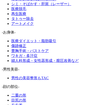
シミ・そばかす・肝斑（レーザー）
医療脱毛
再生医療
タトゥー除去
アートメイク
-お身体-
医療ダイエット・脂肪吸引
傷跡修正
豊胸手術・バストケア
ワキガ・多汗症
婦人科形成・女性器形成・膣圧改善など
-男性美容-
男性の美容整形もTAC
-顔の部位-
二重の形
目尻の形