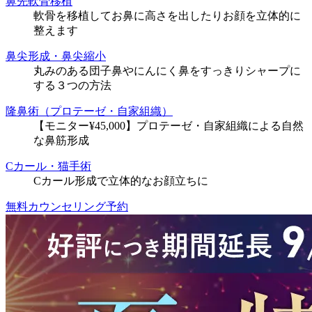
鼻先軟骨移植
軟骨を移植してお鼻に高さを出したりお顔を立体的に
整えます
鼻尖形成・鼻尖縮小
丸みのある団子鼻やにんにく鼻をすっきりシャープに
する３つの方法
隆鼻術（プロテーゼ・自家組織）
【モニター¥45,000】プロテーゼ・自家組織による自然
な鼻筋形成
Cカール・猫手術
Cカール形成で立体的なお顔立ちに
無料カウンセリング予約