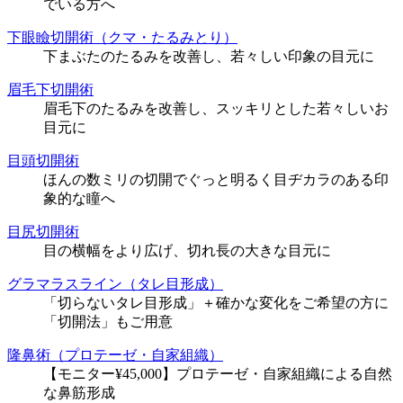
でいる方へ
下眼瞼切開術（クマ・たるみとり）
下まぶたのたるみを改善し、若々しい印象の目元に
眉毛下切開術
眉毛下のたるみを改善し、スッキリとした若々しいお
目元に
目頭切開術
ほんの数ミリの切開でぐっと明るく目ヂカラのある印
象的な瞳へ
目尻切開術
目の横幅をより広げ、切れ長の大きな目元に
グラマラスライン（タレ目形成）
「切らないタレ目形成」＋確かな変化をご希望の方に
「切開法」もご用意
隆鼻術（プロテーゼ・自家組織）
【モニター¥45,000】プロテーゼ・自家組織による自然
な鼻筋形成