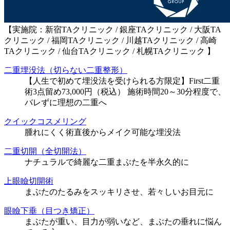
【実施院：新宿TAクリニック / 銀座TAクリニック / 大阪TA
クリニック / 福岡TAクリニック / 川越TAクリニック / 高崎
TAクリニック / 仙台TAクリニック / 札幌TAクリニック 】
二重埋没法（切らない二重整形）
【人生で初めて埋没法を受けられる方限定】First二重
術3点留め73,000円（税込） 施術時間20～30分程度で、
バレずに理想の二重へ
クイックコスメリング
腫れにくく術直後からメイク可能な埋没法
二重切開（全切開法）
ナチュラルで綺麗な二重まぶたを半永久的に
上眼瞼切開術
まぶたのたるみをスッキリさせ、若々しいお目元に
眼瞼下垂（目つき矯正）
まぶたが重い、目力が弱いなど、まぶたの垂れに悩ん