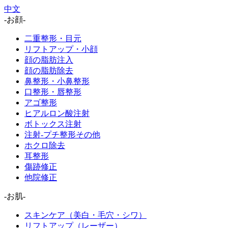
中文
-お顔-
二重整形・目元
リフトアップ・小顔
顔の脂肪注入
顔の脂肪除去
鼻整形・小鼻整形
口整形・唇整形
アゴ整形
ヒアルロン酸注射
ボトックス注射
注射-プチ整形その他
ホクロ除去
耳整形
傷跡修正
他院修正
-お肌-
スキンケア（美白・毛穴・シワ）
リフトアップ（レーザー）