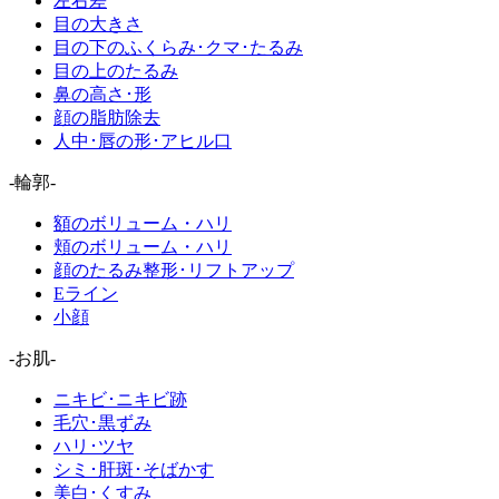
左右差
目の大きさ
目の下のふくらみ･クマ･たるみ
目の上のたるみ
鼻の高さ･形
顔の脂肪除去
人中･唇の形･アヒル口
-輪郭-
額のボリューム・ハリ
頬のボリューム・ハリ
顔のたるみ整形･リフトアップ
Eライン
小顔
-お肌-
ニキビ･ニキビ跡
毛穴･黒ずみ
ハリ･ツヤ
シミ･肝斑･そばかす
美白･くすみ