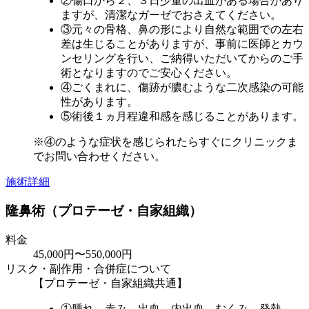
②傷口から２、３日少量の出血がある場合があり
ますが、清潔なガーゼでおさえてください。
③元々の骨格、鼻の形により自然な範囲での左右
差は生じることがありますが、事前に医師とカウ
ンセリングを行い、ご納得いただいてからのご手
術となりますのでご安心ください。
④ごくまれに、傷跡が膿むような二次感染の可能
性があります。
⑤術後１ヵ月程違和感を感じることがあります。
※④のような症状を感じられたらすぐにクリニックま
でお問い合わせください。
施術詳細
隆鼻術（プロテーゼ・自家組織）
料金
45,000円〜550,000円
リスク・副作用・合併症について
【プロテーゼ・自家組織共通】
①腫れ、赤み、出血、内出血、むくみ、発熱