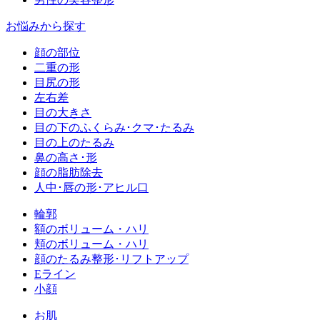
お悩みから探す
顔の部位
二重の形
目尻の形
左右差
目の大きさ
目の下のふくらみ･クマ･たるみ
目の上のたるみ
鼻の高さ･形
顔の脂肪除去
人中･唇の形･アヒル口
輪郭
額のボリューム・ハリ
頬のボリューム・ハリ
顔のたるみ整形･リフトアップ
Eライン
小顔
お肌