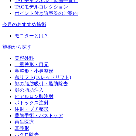
TACチャンネル（動画一覧）
TACモデルコレクション
ポイント付き診察券のご案内
今月のおすすめ施術
モニターとは？
施術から探す
美容外科
二重整形・目元
鼻整形・小鼻整形
糸リフト(スレッドリフト)
顔の脂肪吸引・脂肪除去
顔の脂肪注入
ヒアルロン酸注射
ボトックス注射
注射・プチ整形
豊胸手術・バストケア
再生医療
耳整形
ホクロ除去