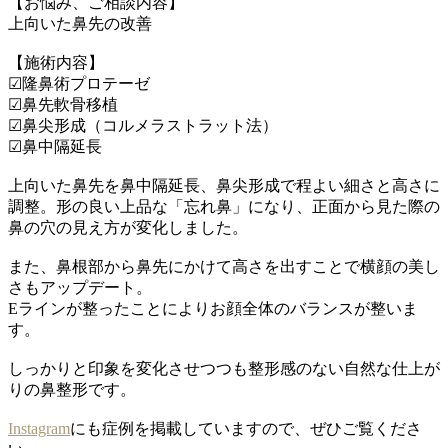
【お悩み、ご相談内容】
上向いた鼻先の改善
【施術内容】
☑隆鼻術プロテーゼ
☑鼻先軟骨移植
☑鼻尖形成（コルメラストラット法）
☑鼻中隔延長
上向いた鼻先を鼻中隔延長、鼻尖形成で程よい細さと高さに
調整。形の良い上品な「忘れ鼻」になり、正面から見た際の
鼻の穴の見え方が変化しました。
また、鼻根部から鼻先にかけて高さを出すことで横顔の美し
さもアップデート。
Eラインが整ったことによりお顔全体のバランスが整いま
す。
しっかりと印象を変化させつつも整形感のない自然な仕上が
りの鼻整形です。
Instagram
にも症例を掲載していますので、ぜひご覧くださ