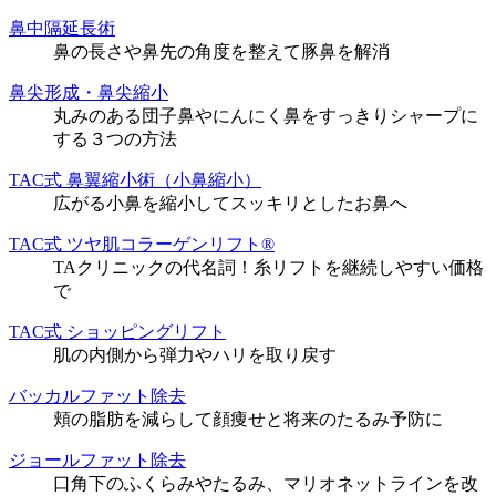
鼻中隔延長術
鼻の長さや鼻先の角度を整えて豚鼻を解消
鼻尖形成・鼻尖縮小
丸みのある団子鼻やにんにく鼻をすっきりシャープに
する３つの方法
TAC式 鼻翼縮小術（小鼻縮小）
広がる小鼻を縮小してスッキリとしたお鼻へ
TAC式 ツヤ肌コラーゲンリフト®
TAクリニックの代名詞！糸リフトを継続しやすい価格
で
TAC式 ショッピングリフト
肌の内側から弾力やハリを取り戻す
バッカルファット除去
頬の脂肪を減らして顔痩せと将来のたるみ予防に
ジョールファット除去
口角下のふくらみやたるみ、マリオネットラインを改