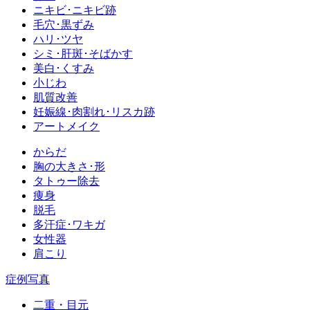
ニキビ･ニキビ跡
毛穴･黒ずみ
ハリ･ツヤ
シミ･肝斑･そばかす
美白･くすみ
小じわ
肌質改善
妊娠線･肉割れ･リスカ跡
アートメイク
からだ
胸の大きさ･形
タトゥー除去
痩身
脱毛
多汗症･ワキガ
女性器
肩こり
症例写真
二重・目元