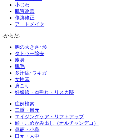
小じわ
肌質改善
傷跡修正
アートメイク
-からだ-
胸の大きさ･形
タトゥー除去
痩身
脱毛
多汗症･ワキガ
女性器
肩こり
妊娠線・肉割れ・リスカ跡
症例検索
二重・目元
エイジングケア・リフトアップ
額・こめかみ出し（オルチャンデコ）
鼻筋・小鼻
口元・人中