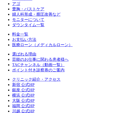
アゴ
豊胸・バストケア
婦人科形成・膣圧改善など
モニターについて
ダウンタイム一覧
料金一覧
お支払い方法
医療ローン（メディカルローン）
選ばれる理由
芸能のお仕事に関わる患者様へ
TACチャンネル（動画一覧）
ポイント付き診察券のご案内
クリニック紹介・アクセス
新宿 公式HP
銀座 公式HP
横浜 公式HP
大阪 公式HP
福岡 公式HP
川越 公式HP