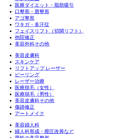
医療ダイエット・脂肪吸引
口整形・唇整形
アゴ整形
ワキガ・多汗症
フェイスリフト（切開リフト）
他院修正
美容外科その他
美容皮膚科
スキンケア
リフトアップ レーザー
ピーリング
レーザー治療
医療脱毛（女性）
医療脱毛（男性）
美容皮膚科その他
傷跡修正
アートメイク
美容婦人科
婦人科形成・膣圧改善など
男性の美容整形