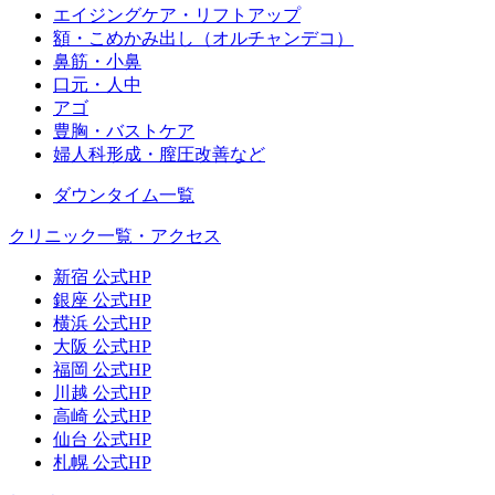
エイジングケア・リフトアップ
額・こめかみ出し（オルチャンデコ）
鼻筋・小鼻
口元・人中
アゴ
豊胸・バストケア
婦人科形成・膣圧改善など
ダウンタイム一覧
クリニック一覧・アクセス
新宿 公式HP
銀座 公式HP
横浜 公式HP
大阪 公式HP
福岡 公式HP
川越 公式HP
高崎 公式HP
仙台 公式HP
札幌 公式HP