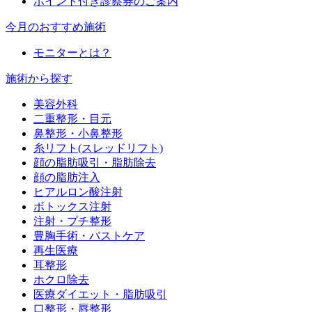
ポイント付き診察券のご案内
今月のおすすめ施術
モニターとは？
施術から探す
美容外科
二重整形・目元
鼻整形・小鼻整形
糸リフト(スレッドリフト)
顔の脂肪吸引・脂肪除去
顔の脂肪注入
ヒアルロン酸注射
ボトックス注射
注射・プチ整形
豊胸手術・バストケア
再生医療
耳整形
ホクロ除去
医療ダイエット・脂肪吸引
口整形・唇整形