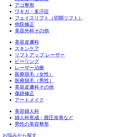
アゴ整形
ワキガ・多汗症
フェイスリフト（切開リフト）
他院修正
美容外科その他
美容皮膚科
スキンケア
リフトアップ レーザー
ピーリング
レーザー治療
医療脱毛（女性）
医療脱毛（男性）
美容皮膚科その他
傷跡修正
アートメイク
美容婦人科
婦人科形成・膣圧改善など
男性の美容整形
お悩みから探す