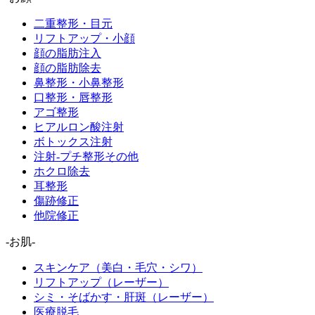
二重整形・目元
リフトアップ・小顔
顔の脂肪注入
顔の脂肪除去
鼻整形・小鼻整形
口整形・唇整形
アゴ整形
ヒアルロン酸注射
ボトックス注射
注射-プチ整形その他
ホクロ除去
耳整形
傷跡修正
他院修正
-お肌-
スキンケア（美白・毛穴・シワ）
リフトアップ（レーザー）
シミ・そばかす・肝斑（レーザー）
医療脱毛