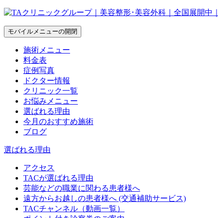
モバイルメニューの開閉
施術メニュー
料金表
症例写真
ドクター情報
クリニック一覧
お悩みメニュー
選ばれる理由
今月のおすすめ施術
ブログ
選ばれる理由
アクセス
TACが選ばれる理由
芸能などの職業に関わる患者様へ
遠方からお越しの患者様へ (交通補助サービス)
TACチャンネル（動画一覧）