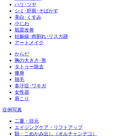
ハリ･ツヤ
シミ･肝斑･そばかす
美白･くすみ
小じわ
肌質改善
妊娠線･肉割れ･リスカ跡
アートメイク
からだ
胸の大きさ･形
タトゥー除去
痩身
脱毛
多汗症･ワキガ
女性器
肩こり
症例写真
二重・目元
エイジングケア・リフトアップ
額・こめかみ出し（オルチャンデコ）