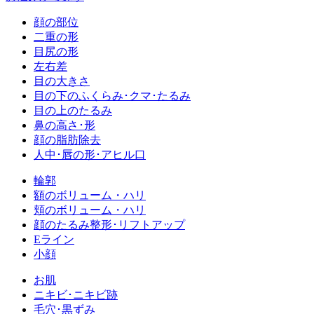
顔の部位
二重の形
目尻の形
左右差
目の大きさ
目の下のふくらみ･クマ･たるみ
目の上のたるみ
鼻の高さ･形
顔の脂肪除去
人中･唇の形･アヒル口
輪郭
額のボリューム・ハリ
頬のボリューム・ハリ
顔のたるみ整形･リフトアップ
Eライン
小顔
お肌
ニキビ･ニキビ跡
毛穴･黒ずみ