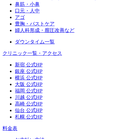
鼻筋・小鼻
口元・人中
アゴ
豊胸・バストケア
婦人科形成・膣圧改善など
ダウンタイム一覧
クリニック一覧・アクセス
新宿 公式HP
銀座 公式HP
横浜 公式HP
大阪 公式HP
福岡 公式HP
川越 公式HP
高崎 公式HP
仙台 公式HP
札幌 公式HP
料金表