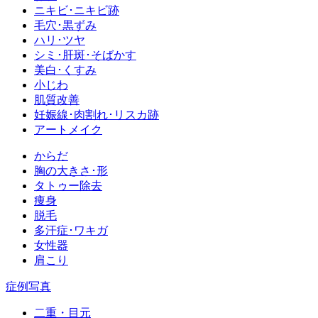
ニキビ･ニキビ跡
毛穴･黒ずみ
ハリ･ツヤ
シミ･肝斑･そばかす
美白･くすみ
小じわ
肌質改善
妊娠線･肉割れ･リスカ跡
アートメイク
からだ
胸の大きさ･形
タトゥー除去
痩身
脱毛
多汗症･ワキガ
女性器
肩こり
症例写真
二重・目元