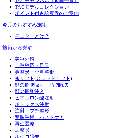
TACチャンネル（動画一覧）
TACモデルコレクション
ポイント付き診察券のご案内
今月のおすすめ施術
モニターとは？
施術から探す
美容外科
二重整形・目元
鼻整形・小鼻整形
糸リフト(スレッドリフト)
顔の脂肪吸引・脂肪除去
顔の脂肪注入
ヒアルロン酸注射
ボトックス注射
注射・プチ整形
豊胸手術・バストケア
再生医療
耳整形
ホクロ除去