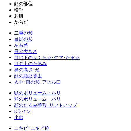
顔の部位
輪郭
お肌
からだ
二重の形
目尻の形
左右差
目の大きさ
目の下のふくらみ･クマ･たるみ
目の上のたるみ
鼻の高さ･形
顔の脂肪除去
人中･唇の形･アヒル口
額のボリューム・ハリ
頬のボリューム・ハリ
顔のたるみ整形･リフトアップ
Eライン
小顔
ニキビ･ニキビ跡