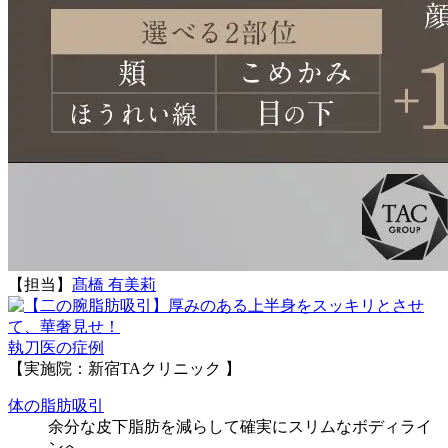
【担当】
髙橋 有美莉
執刀医の症例
【実施院：新宿TAクリニック 】
体の脂肪吸引
余分な皮下脂肪を減らして確実にスリムなボディライ
ンへ