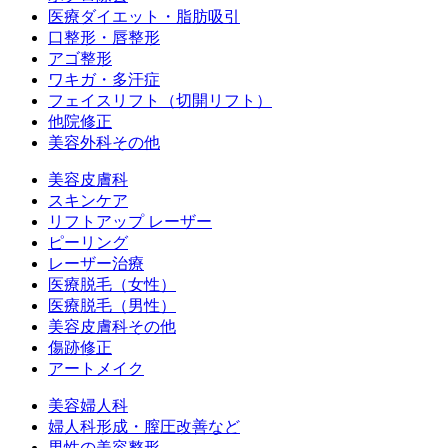
医療ダイエット・脂肪吸引
口整形・唇整形
アゴ整形
ワキガ・多汗症
フェイスリフト（切開リフト）
他院修正
美容外科その他
美容皮膚科
スキンケア
リフトアップ レーザー
ピーリング
レーザー治療
医療脱毛（女性）
医療脱毛（男性）
美容皮膚科その他
傷跡修正
アートメイク
美容婦人科
婦人科形成・膣圧改善など
男性の美容整形