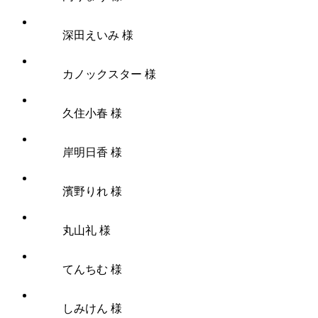
深田えいみ 様
カノックスター 様
久住小春 様
岸明日香 様
濱野りれ 様
丸山礼 様
てんちむ 様
しみけん 様