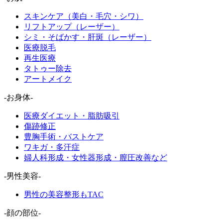
スキンケア（美白・毛穴・シワ）
リフトアップ（レーザー）
シミ・そばかす・肝斑（レーザー）
医療脱毛
再生医療
タトゥー除去
アートメイク
-お身体-
医療ダイエット・脂肪吸引
傷跡修正
豊胸手術・バストケア
ワキガ・多汗症
婦人科形成・女性器形成・膣圧改善など
-男性美容-
男性の美容整形もTAC
-顔の部位-