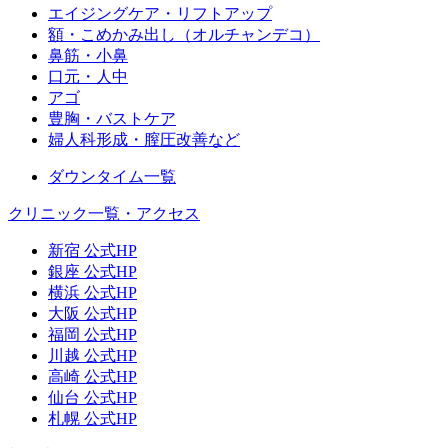
エイジングケア・リフトアップ
額・こめかみ出し（オルチャンデコ）
鼻筋・小鼻
口元・人中
アゴ
豊胸・バストケア
婦人科形成・膣圧改善など
ダウンタイム一覧
クリニック一覧・アクセス
新宿 公式HP
銀座 公式HP
横浜 公式HP
大阪 公式HP
福岡 公式HP
川越 公式HP
高崎 公式HP
仙台 公式HP
札幌 公式HP