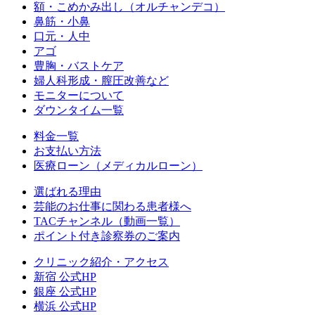
額・こめかみ出し（オルチャンデコ）
鼻筋・小鼻
口元・人中
アゴ
豊胸・バストケア
婦人科形成・膣圧改善など
モニターについて
ダウンタイム一覧
料金一覧
お支払い方法
医療ローン（メディカルローン）
選ばれる理由
芸能のお仕事に関わる患者様へ
TACチャンネル（動画一覧）
ポイント付き診察券のご案内
クリニック紹介・アクセス
新宿 公式HP
銀座 公式HP
横浜 公式HP