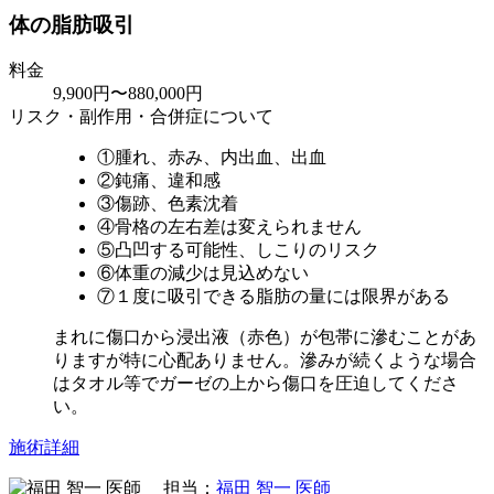
体の脂肪吸引
料金
9,900円〜880,000円
リスク・副作用・合併症について
①腫れ、赤み、内出血、出血
②鈍痛、違和感
③傷跡、色素沈着
④骨格の左右差は変えられません
⑤凸凹する可能性、しこりのリスク
⑥体重の減少は見込めない
⑦１度に吸引できる脂肪の量には限界がある
まれに傷口から浸出液（赤色）が包帯に滲むことがあ
りますが特に心配ありません。滲みが続くような場合
はタオル等でガーゼの上から傷口を圧迫してくださ
い。
施術詳細
担当：
福田 智一 医師