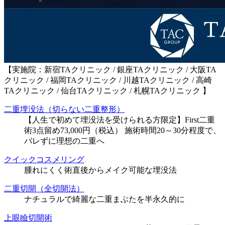
【実施院：新宿TAクリニック / 銀座TAクリニック / 大阪TA
クリニック / 福岡TAクリニック / 川越TAクリニック / 高崎
TAクリニック / 仙台TAクリニック / 札幌TAクリニック 】
二重埋没法（切らない二重整形）
【人生で初めて埋没法を受けられる方限定】First二重
術3点留め73,000円（税込） 施術時間20～30分程度で、
バレずに理想の二重へ
クイックコスメリング
腫れにくく術直後からメイク可能な埋没法
二重切開（全切開法）
ナチュラルで綺麗な二重まぶたを半永久的に
上眼瞼切開術