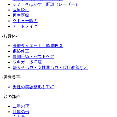
シミ・そばかす・肝斑（レーザー）
医療脱毛
再生医療
タトゥー除去
アートメイク
-お身体-
医療ダイエット・脂肪吸引
傷跡修正
豊胸手術・バストケア
ワキガ・多汗症
婦人科形成・女性器形成・膣圧改善など
-男性美容-
男性の美容整形もTAC
-顔の部位-
二重の形
目尻の形