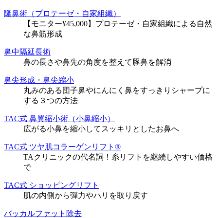
隆鼻術（プロテーゼ・自家組織）
【モニター¥45,000】プロテーゼ・自家組織による自然
な鼻筋形成
鼻中隔延長術
鼻の長さや鼻先の角度を整えて豚鼻を解消
鼻尖形成・鼻尖縮小
丸みのある団子鼻やにんにく鼻をすっきりシャープに
する３つの方法
TAC式 鼻翼縮小術（小鼻縮小）
広がる小鼻を縮小してスッキリとしたお鼻へ
TAC式 ツヤ肌コラーゲンリフト®
TAクリニックの代名詞！糸リフトを継続しやすい価格
で
TAC式 ショッピングリフト
肌の内側から弾力やハリを取り戻す
バッカルファット除去