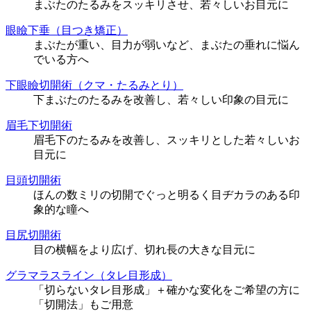
まぶたのたるみをスッキリさせ、若々しいお目元に
眼瞼下垂（目つき矯正）
まぶたが重い、目力が弱いなど、まぶたの垂れに悩ん
でいる方へ
下眼瞼切開術（クマ・たるみとり）
下まぶたのたるみを改善し、若々しい印象の目元に
眉毛下切開術
眉毛下のたるみを改善し、スッキリとした若々しいお
目元に
目頭切開術
ほんの数ミリの切開でぐっと明るく目ヂカラのある印
象的な瞳へ
目尻切開術
目の横幅をより広げ、切れ長の大きな目元に
グラマラスライン（タレ目形成）
「切らないタレ目形成」＋確かな変化をご希望の方に
「切開法」もご用意