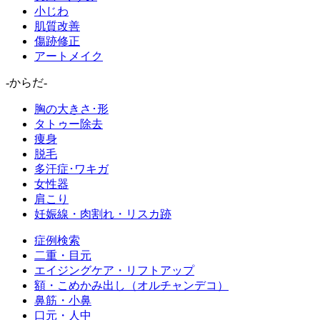
小じわ
肌質改善
傷跡修正
アートメイク
-からだ-
胸の大きさ･形
タトゥー除去
痩身
脱毛
多汗症･ワキガ
女性器
肩こり
妊娠線・肉割れ・リスカ跡
症例検索
二重・目元
エイジングケア・リフトアップ
額・こめかみ出し（オルチャンデコ）
鼻筋・小鼻
口元・人中