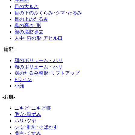
左右差
目の大きさ
目の下のふくらみ･クマ･たるみ
目の上のたるみ
鼻の高さ･形
顔の脂肪除去
人中･唇の形･アヒル口
-輪郭-
額のボリューム・ハリ
頬のボリューム・ハリ
顔のたるみ整形･リフトアップ
Eライン
小顔
-お肌-
ニキビ･ニキビ跡
毛穴･黒ずみ
ハリ･ツヤ
シミ･肝斑･そばかす
美白･くすみ