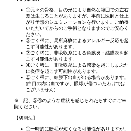
①元々の骨格、目の形により自然な範囲での左右
差は生じることがありますが、事前に医師と仕上
がり予想のシュミレーションを行います。ご納得
いただいてからのご手術となりますのでご安心く
ださい。
②ごく稀に、局所麻酔によるアレルギー反応を起
こす可能性があります。
③ごく稀に、非吸収糸による角膜炎・結膜炎を起
こす可能性があります。
④ごく稀に、非吸収糸による感染を起こしまぶた
に炎症を起こす可能性があります。
⑤ごく稀に、結膜下出血が出る場合があります。
(白目の内出血ですが、眼球が傷ついたわけでは
ございません)
※上記、③④のような症状を感じられたらすぐにご来
院ください。
【切開法】
①一時的に睫毛が短くなる可能性がありますが、