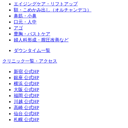
エイジングケア・リフトアップ
額・こめかみ出し（オルチャンデコ）
鼻筋・小鼻
口元・人中
アゴ
豊胸・バストケア
婦人科形成・膣圧改善など
ダウンタイム一覧
クリニック一覧・アクセス
新宿 公式HP
銀座 公式HP
横浜 公式HP
大阪 公式HP
福岡 公式HP
川越 公式HP
高崎 公式HP
仙台 公式HP
札幌 公式HP