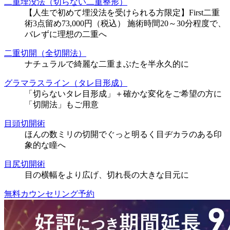
二重埋没法（切らない二重整形）
【人生で初めて埋没法を受けられる方限定】First二重
術3点留め73,000円（税込） 施術時間20～30分程度で、
バレずに理想の二重へ
二重切開（全切開法）
ナチュラルで綺麗な二重まぶたを半永久的に
グラマラスライン（タレ目形成）
「切らないタレ目形成」＋確かな変化をご希望の方に
「切開法」もご用意
目頭切開術
ほんの数ミリの切開でぐっと明るく目ヂカラのある印
象的な瞳へ
目尻切開術
目の横幅をより広げ、切れ長の大きな目元に
無料カウンセリング予約