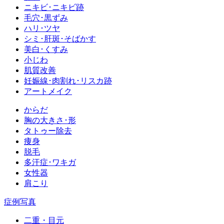
ニキビ･ニキビ跡
毛穴･黒ずみ
ハリ･ツヤ
シミ･肝斑･そばかす
美白･くすみ
小じわ
肌質改善
妊娠線･肉割れ･リスカ跡
アートメイク
からだ
胸の大きさ･形
タトゥー除去
痩身
脱毛
多汗症･ワキガ
女性器
肩こり
症例写真
二重・目元