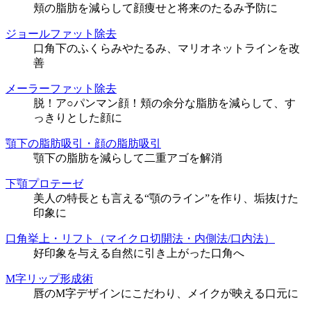
頬の脂肪を減らして顔痩せと将来のたるみ予防に
ジョールファット除去
口角下のふくらみやたるみ、マリオネットラインを改
善
メーラーファット除去
脱！ア○パンマン顔！頬の余分な脂肪を減らして、す
っきりとした顔に
顎下の脂肪吸引・顔の脂肪吸引
顎下の脂肪を減らして二重アゴを解消
下顎プロテーゼ
美人の特長とも言える“顎のライン”を作り、垢抜けた
印象に
口角挙上・リフト（マイクロ切開法・内側法/口内法）
好印象を与える自然に引き上がった口角へ
M字リップ形成術
唇のM字デザインにこだわり、メイクが映える口元に