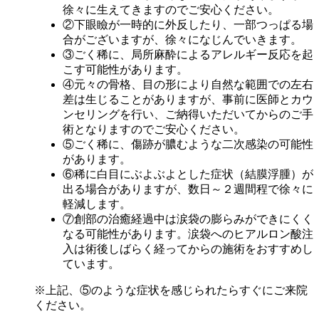
徐々に生えてきますのでご安心ください。
②下眼瞼が一時的に外反したり、一部つっぱる場
合がございますが、徐々になじんでいきます。
③ごく稀に、局所麻酔によるアレルギー反応を起
こす可能性があります。
④元々の骨格、目の形により自然な範囲での左右
差は生じることがありますが、事前に医師とカウ
ンセリングを行い、ご納得いただいてからのご手
術となりますのでご安心ください。
⑤ごく稀に、傷跡が膿むような二次感染の可能性
があります。
⑥稀に白目にぶよぶよとした症状（結膜浮腫）が
出る場合がありますが、数日～２週間程で徐々に
軽減します。
⑦創部の治癒経過中は涙袋の膨らみができにくく
なる可能性があります。涙袋へのヒアルロン酸注
入は術後しばらく経ってからの施術をおすすめし
ています。
※上記、⑤のような症状を感じられたらすぐにご来院
ください。