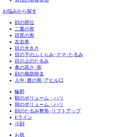
お悩みから探す
顔の部位
二重の形
目尻の形
左右差
目の大きさ
目の下のふくらみ･クマ･たるみ
目の上のたるみ
鼻の高さ･形
顔の脂肪除去
人中･唇の形･アヒル口
輪郭
額のボリューム・ハリ
頬のボリューム・ハリ
顔のたるみ整形･リフトアップ
Eライン
小顔
お肌