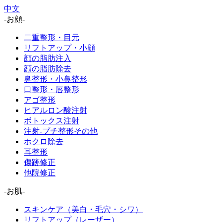
中文
-お顔-
二重整形・目元
リフトアップ・小顔
顔の脂肪注入
顔の脂肪除去
鼻整形・小鼻整形
口整形・唇整形
アゴ整形
ヒアルロン酸注射
ボトックス注射
注射-プチ整形その他
ホクロ除去
耳整形
傷跡修正
他院修正
-お肌-
スキンケア（美白・毛穴・シワ）
リフトアップ（レーザー）