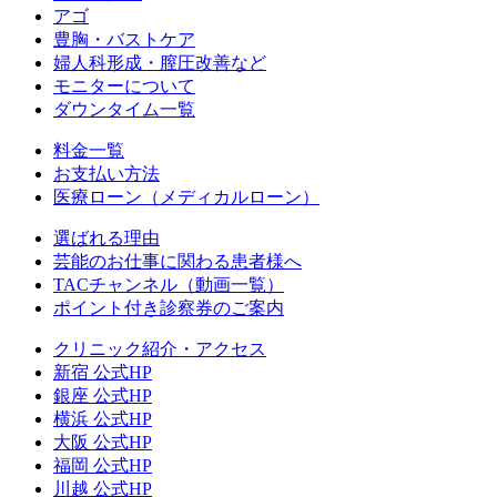
アゴ
豊胸・バストケア
婦人科形成・膣圧改善など
モニターについて
ダウンタイム一覧
料金一覧
お支払い方法
医療ローン（メディカルローン）
選ばれる理由
芸能のお仕事に関わる患者様へ
TACチャンネル（動画一覧）
ポイント付き診察券のご案内
クリニック紹介・アクセス
新宿 公式HP
銀座 公式HP
横浜 公式HP
大阪 公式HP
福岡 公式HP
川越 公式HP