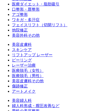
医療ダイエット・脂肪吸引
口整形・唇整形
アゴ整形
ワキガ・多汗症
フェイスリフト（切開リフト）
他院修正
美容外科その他
美容皮膚科
スキンケア
リフトアップ レーザー
ピーリング
レーザー治療
医療脱毛（女性）
医療脱毛（男性）
美容皮膚科その他
傷跡修正
アートメイク
美容婦人科
婦人科形成・膣圧改善など
男性の美容整形