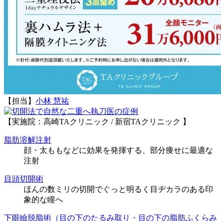
【担当】
小林 慧祐
執刀医の症例
【実施院：高崎TAクリニック / 新宿TAクリニック 】
脂肪溶解注射
顔・太ももなどに効果を発揮する、部分痩せに最適な
注射
目頭切開術
ほんの数ミリの切開でぐっと明るく目ヂカラのある印
象的な瞳へ
下眼瞼脱脂術（目の下のたるみ取り・目の下の脂肪ふくらみ