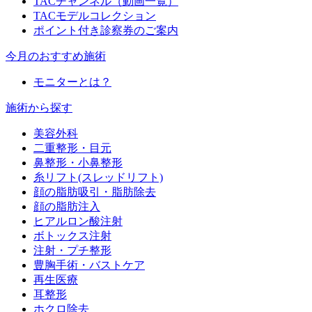
TACチャンネル（動画一覧）
TACモデルコレクション
ポイント付き診察券のご案内
今月のおすすめ施術
モニターとは？
施術から探す
美容外科
二重整形・目元
鼻整形・小鼻整形
糸リフト(スレッドリフト)
顔の脂肪吸引・脂肪除去
顔の脂肪注入
ヒアルロン酸注射
ボトックス注射
注射・プチ整形
豊胸手術・バストケア
再生医療
耳整形
ホクロ除去