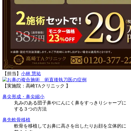
【担当】
小林 慧祐
執刀医の症例
【実施院：高崎TAクリニック 】
鼻尖形成・鼻尖縮小
丸みのある団子鼻やにんにく鼻をすっきりシャープに
する３つの方法
鼻先軟骨移植
軟骨を移植してお鼻に高さを出したりお顔を立体的に