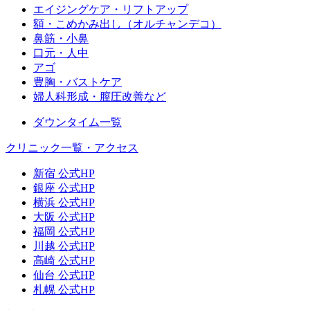
エイジングケア・リフトアップ
額・こめかみ出し（オルチャンデコ）
鼻筋・小鼻
口元・人中
アゴ
豊胸・バストケア
婦人科形成・膣圧改善など
ダウンタイム一覧
クリニック一覧・アクセス
新宿 公式HP
銀座 公式HP
横浜 公式HP
大阪 公式HP
福岡 公式HP
川越 公式HP
高崎 公式HP
仙台 公式HP
札幌 公式HP