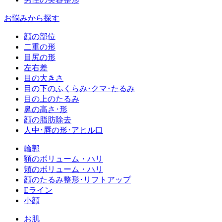
お悩みから探す
顔の部位
二重の形
目尻の形
左右差
目の大きさ
目の下のふくらみ･クマ･たるみ
目の上のたるみ
鼻の高さ･形
顔の脂肪除去
人中･唇の形･アヒル口
輪郭
額のボリューム・ハリ
頬のボリューム・ハリ
顔のたるみ整形･リフトアップ
Eライン
小顔
お肌