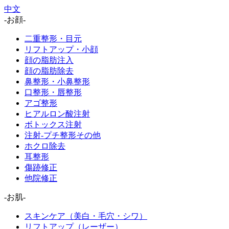
中文
-お顔-
二重整形・目元
リフトアップ・小顔
顔の脂肪注入
顔の脂肪除去
鼻整形・小鼻整形
口整形・唇整形
アゴ整形
ヒアルロン酸注射
ボトックス注射
注射-プチ整形その他
ホクロ除去
耳整形
傷跡修正
他院修正
-お肌-
スキンケア（美白・毛穴・シワ）
リフトアップ（レーザー）