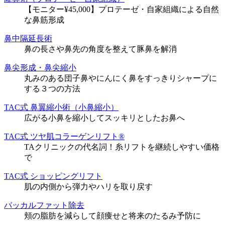
【モニター¥45,000】プロテーゼ・自家組織による自然
な鼻筋形成
鼻中隔延長術
鼻の長さや鼻先の角度を整えて豚鼻を解消
鼻尖形成・鼻尖縮小
丸みのある団子鼻やにんにく鼻をすっきりシャープに
する３つの方法
TAC式 鼻翼縮小術（小鼻縮小）
広がる小鼻を縮小してスッキリとしたお鼻へ
TAC式 ツヤ肌コラーゲンリフト®
TAクリニックの代名詞！糸リフトを継続しやすい価格
で
TAC式 ショッピングリフト
肌の内側から弾力やハリを取り戻す
バッカルファット除去
頬の脂肪を減らして顔痩せと将来のたるみ予防に