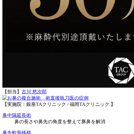
【担当】
古川 悠次郎
執刀医の症例
【実施院：銀座TAクリニック / 福岡TAクリニック 】
鼻中隔延長術
鼻の長さや鼻先の角度を整えて豚鼻を解消
鼻先軟骨移植