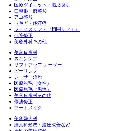
医療ダイエット・脂肪吸引
口整形・唇整形
アゴ整形
ワキガ・多汗症
フェイスリフト（切開リフト）
他院修正
美容外科その他
美容皮膚科
スキンケア
リフトアップ レーザー
ピーリング
レーザー治療
医療脱毛（女性）
医療脱毛（男性）
美容皮膚科その他
傷跡修正
アートメイク
美容婦人科
婦人科形成・膣圧改善など
男性の美容整形