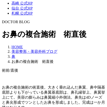
高崎 公式HP
仙台 公式HP
札幌 公式HP
DOCTOR BLOG
お鼻の複合施術 術直後
HOME
美容整形・美容外科ブログ
鼻
お鼻の複合施術 術直後
術前/直後
お鼻の複合施術の術直後。大きく垂れ込んだ鼻翼、鼻中隔基
底部よりも下がっている鼻翼基底部は、鼻孔縁挙上、鼻翼挙
上にて。美容の膨らみは鼻翼縮小外側法。鼻先は4Dノーズ
と鼻尖形成でツンとしたお鼻を形成しました。完成は一か月