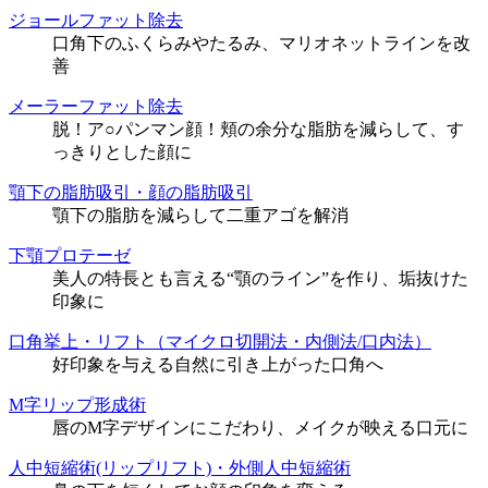
ジョールファット除去
口角下のふくらみやたるみ、マリオネットラインを改
善
メーラーファット除去
脱！ア○パンマン顔！頬の余分な脂肪を減らして、す
っきりとした顔に
顎下の脂肪吸引・顔の脂肪吸引
顎下の脂肪を減らして二重アゴを解消
下顎プロテーゼ
美人の特長とも言える“顎のライン”を作り、垢抜けた
印象に
口角挙上・リフト（マイクロ切開法・内側法/口内法）
好印象を与える自然に引き上がった口角へ
M字リップ形成術
唇のM字デザインにこだわり、メイクが映える口元に
人中短縮術(リップリフト)・外側人中短縮術