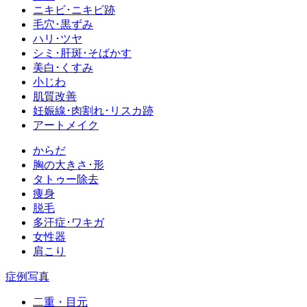
ニキビ･ニキビ跡
毛穴･黒ずみ
ハリ･ツヤ
シミ･肝斑･そばかす
美白･くすみ
小じわ
肌質改善
妊娠線･肉割れ･リスカ跡
アートメイク
からだ
胸の大きさ･形
タトゥー除去
痩身
脱毛
多汗症･ワキガ
女性器
肩こり
症例写真
二重・目元