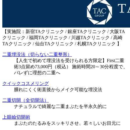
【実施院：新宿TAクリニック / 銀座TAクリニック / 大阪TA
クリニック / 福岡TAクリニック / 川越TAクリニック / 高崎
TAクリニック / 仙台TAクリニック / 札幌TAクリニック 】
二重埋没法（切らない二重整形）
【人生で初めて埋没法を受けられる方限定】First二重
術3点留め73,000円（税込） 施術時間20～30分程度で、
バレずに理想の二重へ
クイックコスメリング
腫れにくく術直後からメイク可能な埋没法
二重切開（全切開法）
ナチュラルで綺麗な二重まぶたを半永久的に
上眼瞼切開術
まぶたのたるみをスッキリさせ、若々しいお目元に