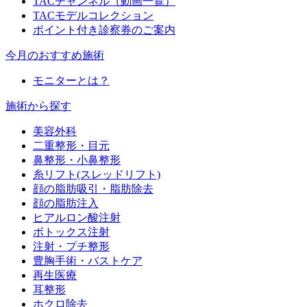
TACチャンネル（動画一覧）
TACモデルコレクション
ポイント付き診察券のご案内
今月のおすすめ施術
モニターとは？
施術から探す
美容外科
二重整形・目元
鼻整形・小鼻整形
糸リフト(スレッドリフト)
顔の脂肪吸引・脂肪除去
顔の脂肪注入
ヒアルロン酸注射
ボトックス注射
注射・プチ整形
豊胸手術・バストケア
再生医療
耳整形
ホクロ除去