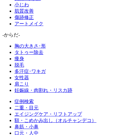
小じわ
肌質改善
傷跡修正
アートメイク
-からだ-
胸の大きさ･形
タトゥー除去
痩身
脱毛
多汗症･ワキガ
女性器
肩こり
妊娠線・肉割れ・リスカ跡
症例検索
二重・目元
エイジングケア・リフトアップ
額・こめかみ出し（オルチャンデコ）
鼻筋・小鼻
口元・人中