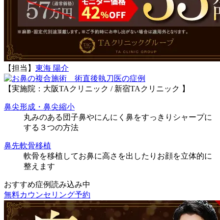
【担当】
東海 陽介
執刀医の症例
【実施院：大阪TAクリニック / 新宿TAクリニック 】
鼻尖形成・鼻尖縮小
丸みのある団子鼻やにんにく鼻をすっきりシャープに
する３つの方法
鼻先軟骨移植
軟骨を移植してお鼻に高さを出したりお顔を立体的に
整えます
おすすめ症例読み込み中
無料カウンセリング予約