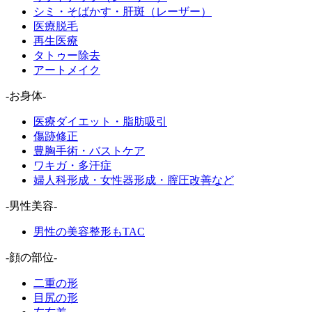
シミ・そばかす・肝斑（レーザー）
医療脱毛
再生医療
タトゥー除去
アートメイク
-お身体-
医療ダイエット・脂肪吸引
傷跡修正
豊胸手術・バストケア
ワキガ・多汗症
婦人科形成・女性器形成・膣圧改善など
-男性美容-
男性の美容整形もTAC
-顔の部位-
二重の形
目尻の形