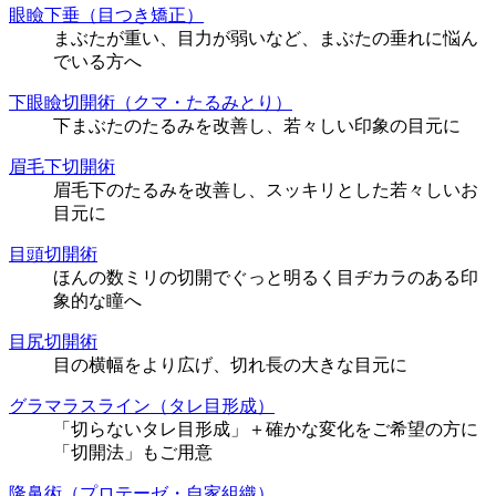
眼瞼下垂（目つき矯正）
まぶたが重い、目力が弱いなど、まぶたの垂れに悩ん
でいる方へ
下眼瞼切開術（クマ・たるみとり）
下まぶたのたるみを改善し、若々しい印象の目元に
眉毛下切開術
眉毛下のたるみを改善し、スッキリとした若々しいお
目元に
目頭切開術
ほんの数ミリの切開でぐっと明るく目ヂカラのある印
象的な瞳へ
目尻切開術
目の横幅をより広げ、切れ長の大きな目元に
グラマラスライン（タレ目形成）
「切らないタレ目形成」＋確かな変化をご希望の方に
「切開法」もご用意
隆鼻術（プロテーゼ・自家組織）