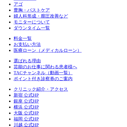
アゴ
豊胸・バストケア
婦人科形成・膣圧改善など
モニターについて
ダウンタイム一覧
料金一覧
お支払い方法
医療ローン（メディカルローン）
選ばれる理由
芸能のお仕事に関わる患者様へ
TACチャンネル（動画一覧）
ポイント付き診察券のご案内
クリニック紹介・アクセス
新宿 公式HP
銀座 公式HP
横浜 公式HP
大阪 公式HP
福岡 公式HP
川越 公式HP