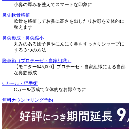
小鼻の厚みを整えてスマートな印象に
鼻先軟骨移植
軟骨を移植してお鼻に高さを出したりお顔を立体的に
整えます
鼻尖形成・鼻尖縮小
丸みのある団子鼻やにんにく鼻をすっきりシャープに
する３つの方法
隆鼻術（プロテーゼ・自家組織）
【モニター¥45,000】プロテーゼ・自家組織による自然
な鼻筋形成
Cカール・猫手術
Cカール形成で立体的なお顔立ちに
無料カウンセリング予約