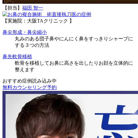
【担当】
福田 智一
執刀医の症例
【実施院：大阪TAクリニック 】
鼻尖形成・鼻尖縮小
丸みのある団子鼻やにんにく鼻をすっきりシャープに
する３つの方法
鼻先軟骨移植
軟骨を移植してお鼻に高さを出したりお顔を立体的に
整えます
おすすめ症例読み込み中
無料カウンセリング予約