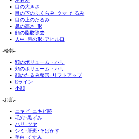
左右差
目の大きさ
目の下のふくらみ･クマ･たるみ
目の上のたるみ
鼻の高さ･形
顔の脂肪除去
人中･唇の形･アヒル口
-輪郭-
額のボリューム・ハリ
頬のボリューム・ハリ
顔のたるみ整形･リフトアップ
Eライン
小顔
-お肌-
ニキビ･ニキビ跡
毛穴･黒ずみ
ハリ･ツヤ
シミ･肝斑･そばかす
美白･くすみ