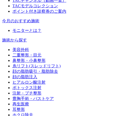
TACチャンネル（動画一覧）
TACモデルコレクション
ポイント付き診察券のご案内
今月のおすすめ施術
モニターとは？
施術から探す
美容外科
二重整形・目元
鼻整形・小鼻整形
糸リフト(スレッドリフト)
顔の脂肪吸引・脂肪除去
顔の脂肪注入
ヒアルロン酸注射
ボトックス注射
注射・プチ整形
豊胸手術・バストケア
再生医療
耳整形
ホクロ除去