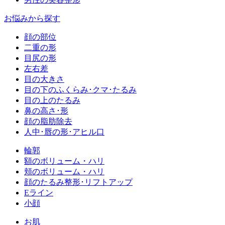
お悩みから探す
顔の部位
二重の形
目尻の形
左右差
目の大きさ
目の下のふくらみ･クマ･たるみ
目の上のたるみ
鼻の高さ･形
顔の脂肪除去
人中･唇の形･アヒル口
輪郭
額のボリューム・ハリ
頬のボリューム・ハリ
顔のたるみ整形･リフトアップ
Eライン
小顔
お肌