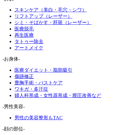
スキンケア（美白・毛穴・シワ）
リフトアップ（レーザー）
シミ・そばかす・肝斑（レーザー）
医療脱毛
再生医療
タトゥー除去
アートメイク
-お身体-
医療ダイエット・脂肪吸引
傷跡修正
豊胸手術・バストケア
ワキガ・多汗症
婦人科形成・女性器形成・膣圧改善など
-男性美容-
男性の美容整形もTAC
-顔の部位-