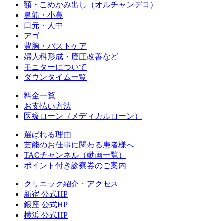
額・こめかみ出し（オルチャンデコ）
鼻筋・小鼻
口元・人中
アゴ
豊胸・バストケア
婦人科形成・膣圧改善など
モニターについて
ダウンタイム一覧
料金一覧
お支払い方法
医療ローン（メディカルローン）
選ばれる理由
芸能のお仕事に関わる患者様へ
TACチャンネル（動画一覧）
ポイント付き診察券のご案内
クリニック紹介・アクセス
新宿 公式HP
銀座 公式HP
横浜 公式HP