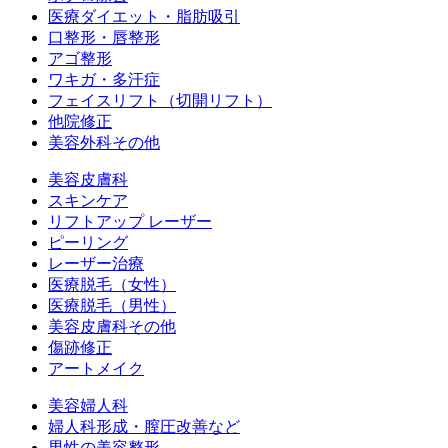
医療ダイエット・脂肪吸引
口整形・唇整形
アゴ整形
ワキガ・多汗症
フェイスリフト（切開リフト）
他院修正
美容外科その他
美容皮膚科
スキンケア
リフトアップ レーザー
ピーリング
レーザー治療
医療脱毛（女性）
医療脱毛（男性）
美容皮膚科その他
傷跡修正
アートメイク
美容婦人科
婦人科形成・膣圧改善など
男性の美容整形