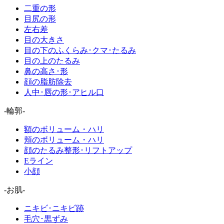
二重の形
目尻の形
左右差
目の大きさ
目の下のふくらみ･クマ･たるみ
目の上のたるみ
鼻の高さ･形
顔の脂肪除去
人中･唇の形･アヒル口
-輪郭-
額のボリューム・ハリ
頬のボリューム・ハリ
顔のたるみ整形･リフトアップ
Eライン
小顔
-お肌-
ニキビ･ニキビ跡
毛穴･黒ずみ