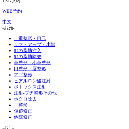
TEL予約
WEB予約
中文
-お顔-
二重整形・目元
リフトアップ・小顔
顔の脂肪注入
顔の脂肪除去
鼻整形・小鼻整形
口整形・唇整形
アゴ整形
ヒアルロン酸注射
ボトックス注射
注射-プチ整形その他
ホクロ除去
耳整形
傷跡修正
他院修正
-お肌-