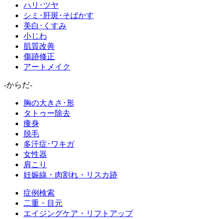
ハリ･ツヤ
シミ･肝斑･そばかす
美白･くすみ
小じわ
肌質改善
傷跡修正
アートメイク
-からだ-
胸の大きさ･形
タトゥー除去
痩身
脱毛
多汗症･ワキガ
女性器
肩こり
妊娠線・肉割れ・リスカ跡
症例検索
二重・目元
エイジングケア・リフトアップ