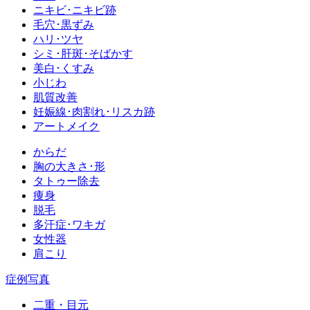
ニキビ･ニキビ跡
毛穴･黒ずみ
ハリ･ツヤ
シミ･肝斑･そばかす
美白･くすみ
小じわ
肌質改善
妊娠線･肉割れ･リスカ跡
アートメイク
からだ
胸の大きさ･形
タトゥー除去
痩身
脱毛
多汗症･ワキガ
女性器
肩こり
症例写真
二重・目元