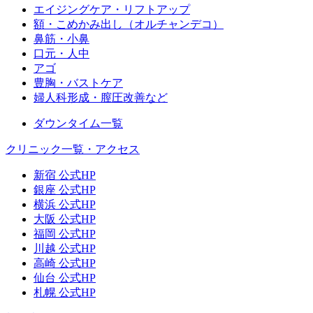
エイジングケア・リフトアップ
額・こめかみ出し（オルチャンデコ）
鼻筋・小鼻
口元・人中
アゴ
豊胸・バストケア
婦人科形成・膣圧改善など
ダウンタイム一覧
クリニック一覧・アクセス
新宿 公式HP
銀座 公式HP
横浜 公式HP
大阪 公式HP
福岡 公式HP
川越 公式HP
高崎 公式HP
仙台 公式HP
札幌 公式HP