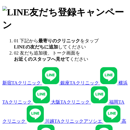
01
下記から
最寄りのクリニック
をタップ
LINEの友だちに追加
してください
02
友だち追加後、トーク画面を
お近くのスタッフへ見せて
ください
新宿TAクリニック
銀座TAクリニック
横浜
TAクリニック
大阪TAクリニック
福岡TA
クリニック
川越TAクリニックアソシエ
高