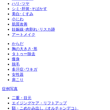
ハリ･ツヤ
シミ･肝斑･そばかす
美白･くすみ
小じわ
肌質改善
妊娠線･肉割れ･リスカ跡
アートメイク
からだ
胸の大きさ･形
タトゥー除去
痩身
脱毛
多汗症･ワキガ
女性器
肩こり
症例写真
二重・目元
エイジングケア・リフトアップ
額・こめかみ出し（オルチャンデコ）