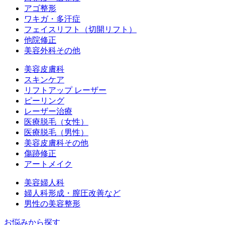
アゴ整形
ワキガ・多汗症
フェイスリフト（切開リフト）
他院修正
美容外科その他
美容皮膚科
スキンケア
リフトアップ レーザー
ピーリング
レーザー治療
医療脱毛（女性）
医療脱毛（男性）
美容皮膚科その他
傷跡修正
アートメイク
美容婦人科
婦人科形成・膣圧改善など
男性の美容整形
お悩みから探す