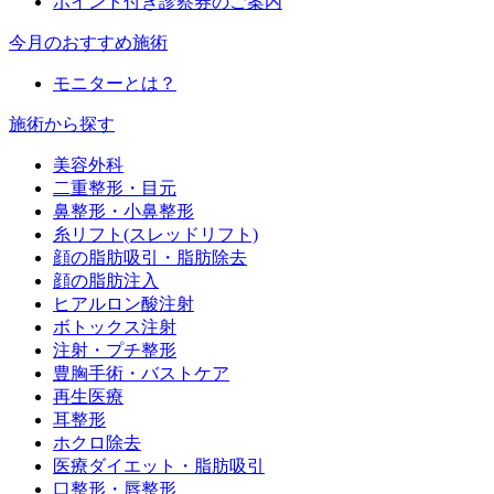
ポイント付き診察券のご案内
今月のおすすめ施術
モニターとは？
施術から探す
美容外科
二重整形・目元
鼻整形・小鼻整形
糸リフト(スレッドリフト)
顔の脂肪吸引・脂肪除去
顔の脂肪注入
ヒアルロン酸注射
ボトックス注射
注射・プチ整形
豊胸手術・バストケア
再生医療
耳整形
ホクロ除去
医療ダイエット・脂肪吸引
口整形・唇整形