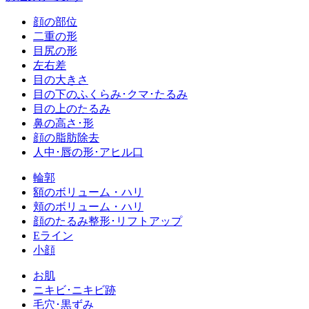
顔の部位
二重の形
目尻の形
左右差
目の大きさ
目の下のふくらみ･クマ･たるみ
目の上のたるみ
鼻の高さ･形
顔の脂肪除去
人中･唇の形･アヒル口
輪郭
額のボリューム・ハリ
頬のボリューム・ハリ
顔のたるみ整形･リフトアップ
Eライン
小顔
お肌
ニキビ･ニキビ跡
毛穴･黒ずみ