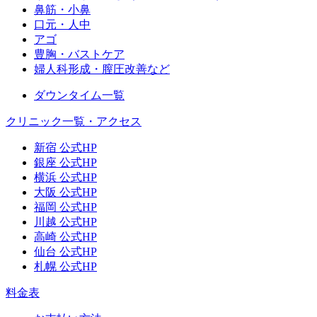
鼻筋・小鼻
口元・人中
アゴ
豊胸・バストケア
婦人科形成・膣圧改善など
ダウンタイム一覧
クリニック一覧・アクセス
新宿 公式HP
銀座 公式HP
横浜 公式HP
大阪 公式HP
福岡 公式HP
川越 公式HP
高崎 公式HP
仙台 公式HP
札幌 公式HP
料金表