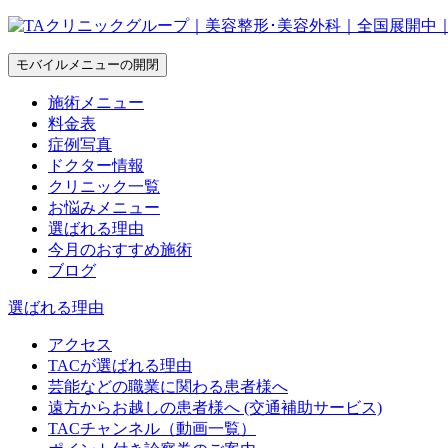
モバイルメニューの開閉
施術メニュー
料金表
症例写真
ドクター情報
クリニック一覧
お悩みメニュー
選ばれる理由
今月のおすすめ施術
ブログ
選ばれる理由
アクセス
TACが選ばれる理由
芸能などの職業に関わる患者様へ
遠方からお越しの患者様へ (交通補助サービス)
TACチャンネル（動画一覧）