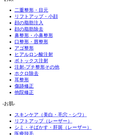
二重整形・目元
リフトアップ・小顔
顔の脂肪注入
顔の脂肪除去
鼻整形・小鼻整形
口整形・唇整形
アゴ整形
ヒアルロン酸注射
ボトックス注射
注射-プチ整形その他
ホクロ除去
耳整形
傷跡修正
他院修正
-お肌-
スキンケア（美白・毛穴・シワ）
リフトアップ（レーザー）
シミ・そばかす・肝斑（レーザー）
医療脱毛