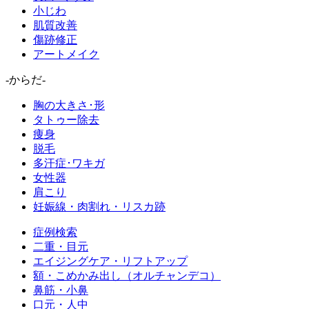
小じわ
肌質改善
傷跡修正
アートメイク
-からだ-
胸の大きさ･形
タトゥー除去
痩身
脱毛
多汗症･ワキガ
女性器
肩こり
妊娠線・肉割れ・リスカ跡
症例検索
二重・目元
エイジングケア・リフトアップ
額・こめかみ出し（オルチャンデコ）
鼻筋・小鼻
口元・人中