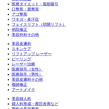
医療ダイエット・脂肪吸引
口整形・唇整形
アゴ整形
ワキガ・多汗症
フェイスリフト（切開リフト）
他院修正
美容外科その他
美容皮膚科
スキンケア
リフトアップ レーザー
ピーリング
レーザー治療
医療脱毛（女性）
医療脱毛（男性）
美容皮膚科その他
傷跡修正
アートメイク
美容婦人科
婦人科形成・膣圧改善など
男性の美容整形