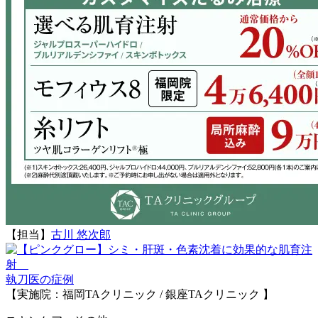
【担当】
古川 悠次郎
執刀医の症例
【実施院：福岡TAクリニック / 銀座TAクリニック 】