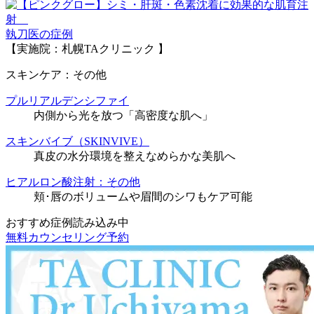
執刀医の症例
【実施院：札幌TAクリニック 】
スキンケア：その他
プルリアルデンシファイ
内側から光を放つ「高密度な肌へ」
スキンバイブ（SKINVIVE）
真皮の水分環境を整えなめらかな美肌へ
ヒアルロン酸注射：その他
頬･唇のボリュームや眉間のシワもケア可能
おすすめ症例読み込み中
無料カウンセリング予約