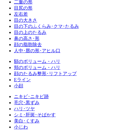
二重の形
目尻の形
左右差
目の大きさ
目の下のふくらみ･クマ･たるみ
目の上のたるみ
鼻の高さ･形
顔の脂肪除去
人中･唇の形･アヒル口
額のボリューム・ハリ
頬のボリューム・ハリ
顔のたるみ整形･リフトアップ
Eライン
小顔
ニキビ･ニキビ跡
毛穴･黒ずみ
ハリ･ツヤ
シミ･肝斑･そばかす
美白･くすみ
小じわ