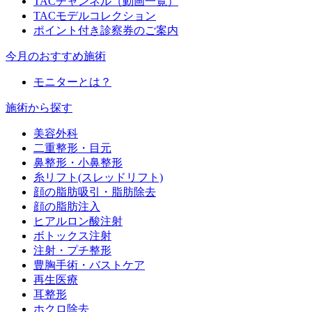
TACチャンネル（動画一覧）
TACモデルコレクション
ポイント付き診察券のご案内
今月のおすすめ施術
モニターとは？
施術から探す
美容外科
二重整形・目元
鼻整形・小鼻整形
糸リフト(スレッドリフト)
顔の脂肪吸引・脂肪除去
顔の脂肪注入
ヒアルロン酸注射
ボトックス注射
注射・プチ整形
豊胸手術・バストケア
再生医療
耳整形
ホクロ除去