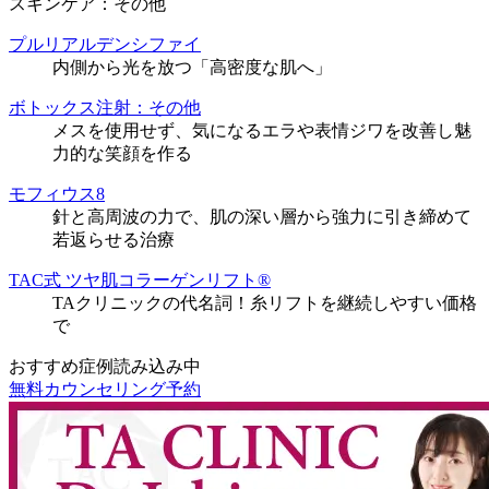
スキンケア：その他
プルリアルデンシファイ
内側から光を放つ「高密度な肌へ」
ボトックス注射：その他
メスを使用せず、気になるエラや表情ジワを改善し魅
力的な笑顔を作る
モフィウス8
針と高周波の力で、肌の深い層から強力に引き締めて
若返らせる治療
TAC式 ツヤ肌コラーゲンリフト®
TAクリニックの代名詞！糸リフトを継続しやすい価格
で
おすすめ症例読み込み中
無料カウンセリング予約