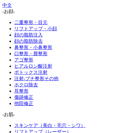
中文
-お顔-
二重整形・目元
リフトアップ・小顔
顔の脂肪注入
顔の脂肪除去
鼻整形・小鼻整形
口整形・唇整形
アゴ整形
ヒアルロン酸注射
ボトックス注射
注射-プチ整形その他
ホクロ除去
耳整形
傷跡修正
他院修正
-お肌-
スキンケア（美白・毛穴・シワ）
リフトアップ（レーザー）