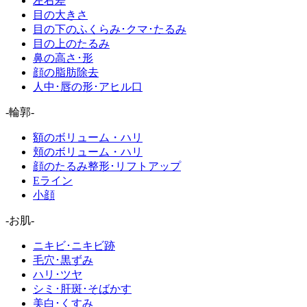
左右差
目の大きさ
目の下のふくらみ･クマ･たるみ
目の上のたるみ
鼻の高さ･形
顔の脂肪除去
人中･唇の形･アヒル口
-輪郭-
額のボリューム・ハリ
頬のボリューム・ハリ
顔のたるみ整形･リフトアップ
Eライン
小顔
-お肌-
ニキビ･ニキビ跡
毛穴･黒ずみ
ハリ･ツヤ
シミ･肝斑･そばかす
美白･くすみ