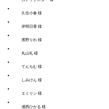
久住小春 様
岸明日香 様
濱野りれ 様
丸山礼 様
てんちむ 様
しみけん 様
エミリン 様
浦西ひかる 様