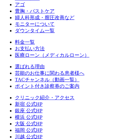
アゴ
豊胸・バストケア
婦人科形成・膣圧改善など
モニターについて
ダウンタイム一覧
料金一覧
お支払い方法
医療ローン（メディカルローン）
選ばれる理由
芸能のお仕事に関わる患者様へ
TACチャンネル（動画一覧）
ポイント付き診察券のご案内
クリニック紹介・アクセス
新宿 公式HP
銀座 公式HP
横浜 公式HP
大阪 公式HP
福岡 公式HP
川越 公式HP