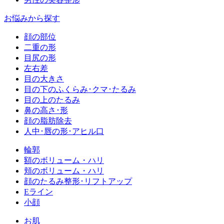
お悩みから探す
顔の部位
二重の形
目尻の形
左右差
目の大きさ
目の下のふくらみ･クマ･たるみ
目の上のたるみ
鼻の高さ･形
顔の脂肪除去
人中･唇の形･アヒル口
輪郭
額のボリューム・ハリ
頬のボリューム・ハリ
顔のたるみ整形･リフトアップ
Eライン
小顔
お肌