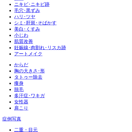
ニキビ･ニキビ跡
毛穴･黒ずみ
ハリ･ツヤ
シミ･肝斑･そばかす
美白･くすみ
小じわ
肌質改善
妊娠線･肉割れ･リスカ跡
アートメイク
からだ
胸の大きさ･形
タトゥー除去
痩身
脱毛
多汗症･ワキガ
女性器
肩こり
症例写真
二重・目元