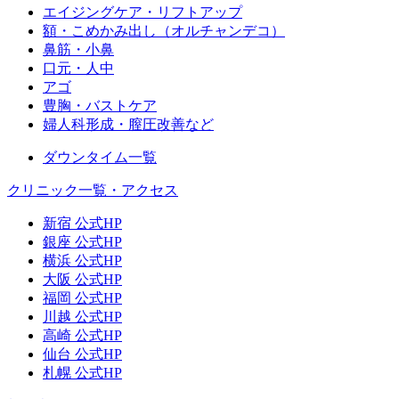
エイジングケア・リフトアップ
額・こめかみ出し（オルチャンデコ）
鼻筋・小鼻
口元・人中
アゴ
豊胸・バストケア
婦人科形成・膣圧改善など
ダウンタイム一覧
クリニック一覧・アクセス
新宿 公式HP
銀座 公式HP
横浜 公式HP
大阪 公式HP
福岡 公式HP
川越 公式HP
高崎 公式HP
仙台 公式HP
札幌 公式HP