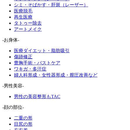
シミ・そばかす・肝斑（レーザー）
医療脱毛
再生医療
タトゥー除去
アートメイク
-お身体-
医療ダイエット・脂肪吸引
傷跡修正
豊胸手術・バストケア
ワキガ・多汗症
婦人科形成・女性器形成・膣圧改善など
-男性美容-
男性の美容整形もTAC
-顔の部位-
二重の形
目尻の形