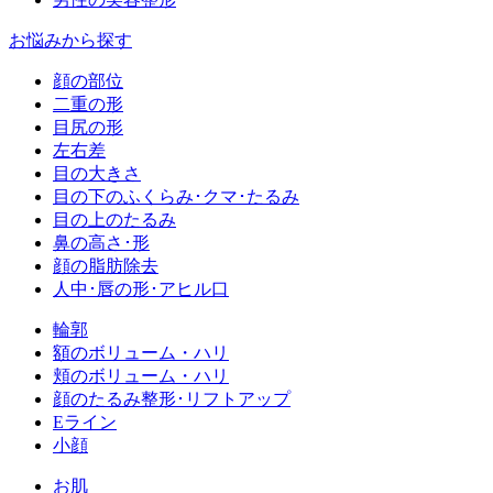
お悩みから探す
顔の部位
二重の形
目尻の形
左右差
目の大きさ
目の下のふくらみ･クマ･たるみ
目の上のたるみ
鼻の高さ･形
顔の脂肪除去
人中･唇の形･アヒル口
輪郭
額のボリューム・ハリ
頬のボリューム・ハリ
顔のたるみ整形･リフトアップ
Eライン
小顔
お肌