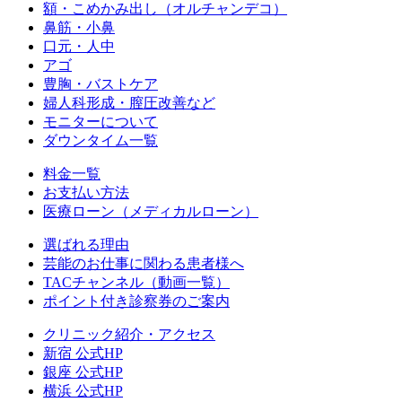
額・こめかみ出し（オルチャンデコ）
鼻筋・小鼻
口元・人中
アゴ
豊胸・バストケア
婦人科形成・膣圧改善など
モニターについて
ダウンタイム一覧
料金一覧
お支払い方法
医療ローン（メディカルローン）
選ばれる理由
芸能のお仕事に関わる患者様へ
TACチャンネル（動画一覧）
ポイント付き診察券のご案内
クリニック紹介・アクセス
新宿 公式HP
銀座 公式HP
横浜 公式HP