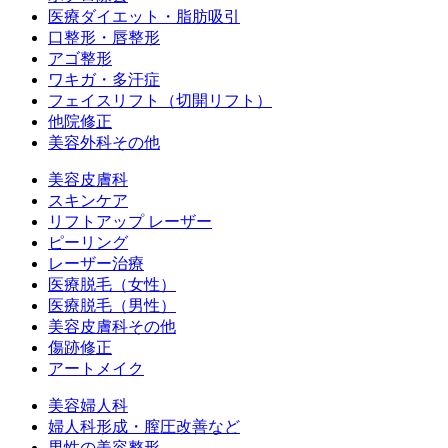
医療ダイエット・脂肪吸引
口整形・唇整形
アゴ整形
ワキガ・多汗症
フェイスリフト（切開リフト）
他院修正
美容外科その他
美容皮膚科
スキンケア
リフトアップ レーザー
ピーリング
レーザー治療
医療脱毛（女性）
医療脱毛（男性）
美容皮膚科その他
傷跡修正
アートメイク
美容婦人科
婦人科形成・膣圧改善など
男性の美容整形