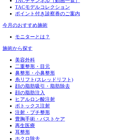
TACチャンネル（動画一覧）
TACモデルコレクション
ポイント付き診察券のご案内
今月のおすすめ施術
モニターとは？
施術から探す
美容外科
二重整形・目元
鼻整形・小鼻整形
糸リフト(スレッドリフト)
顔の脂肪吸引・脂肪除去
顔の脂肪注入
ヒアルロン酸注射
ボトックス注射
注射・プチ整形
豊胸手術・バストケア
再生医療
耳整形
ホクロ除去