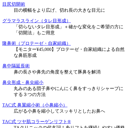
目尻切開術
目の横幅をより広げ、切れ長の大きな目元に
グラマラスライン（タレ目形成）
「切らないタレ目形成」＋確かな変化をご希望の方に
「切開法」もご用意
隆鼻術（プロテーゼ・自家組織）
【モニター¥45,000】プロテーゼ・自家組織による自然
な鼻筋形成
鼻中隔延長術
鼻の長さや鼻先の角度を整えて豚鼻を解消
鼻尖形成・鼻尖縮小
丸みのある団子鼻やにんにく鼻をすっきりシャープに
する３つの方法
TAC式 鼻翼縮小術（小鼻縮小）
広がる小鼻を縮小してスッキリとしたお鼻へ
TAC式 ツヤ肌コラーゲンリフト®
TAクリニックの代名詞！糸リフトを継続しやすい価格