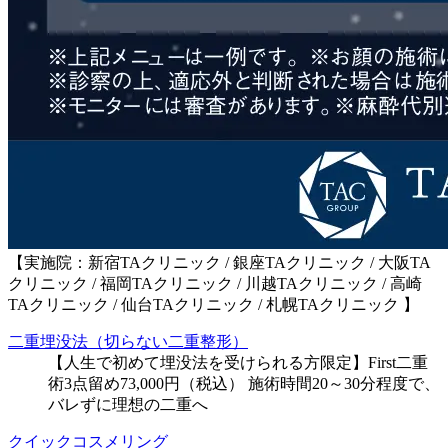
【実施院：新宿TAクリニック / 銀座TAクリニック / 大阪TA
クリニック / 福岡TAクリニック / 川越TAクリニック / 高崎
TAクリニック / 仙台TAクリニック / 札幌TAクリニック 】
二重埋没法（切らない二重整形）
【人生で初めて埋没法を受けられる方限定】First二重
術3点留め73,000円（税込） 施術時間20～30分程度で、
バレずに理想の二重へ
クイックコスメリング