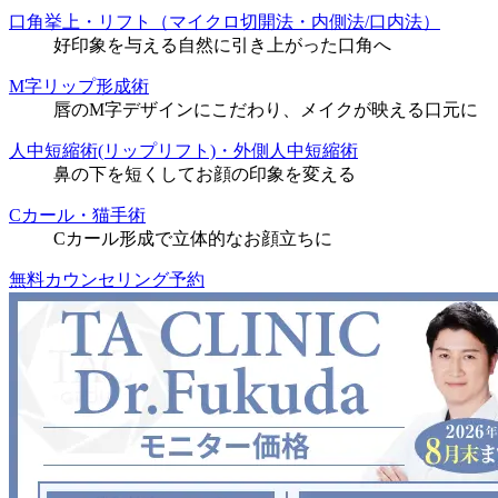
口角挙上・リフト（マイクロ切開法・内側法/口内法）
好印象を与える自然に引き上がった口角へ
M字リップ形成術
唇のM字デザインにこだわり、メイクが映える口元に
人中短縮術(リップリフト)・外側人中短縮術
鼻の下を短くしてお顔の印象を変える
Cカール・猫手術
Cカール形成で立体的なお顔立ちに
無料カウンセリング予約