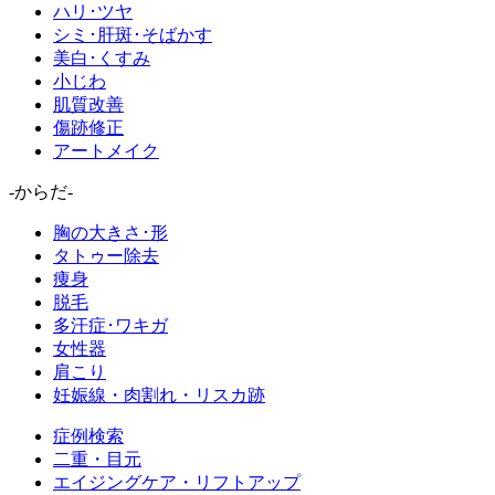
ハリ･ツヤ
シミ･肝斑･そばかす
美白･くすみ
小じわ
肌質改善
傷跡修正
アートメイク
-からだ-
胸の大きさ･形
タトゥー除去
痩身
脱毛
多汗症･ワキガ
女性器
肩こり
妊娠線・肉割れ・リスカ跡
症例検索
二重・目元
エイジングケア・リフトアップ