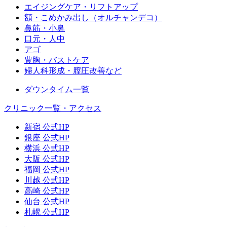
エイジングケア・リフトアップ
額・こめかみ出し（オルチャンデコ）
鼻筋・小鼻
口元・人中
アゴ
豊胸・バストケア
婦人科形成・膣圧改善など
ダウンタイム一覧
クリニック一覧・アクセス
新宿 公式HP
銀座 公式HP
横浜 公式HP
大阪 公式HP
福岡 公式HP
川越 公式HP
高崎 公式HP
仙台 公式HP
札幌 公式HP