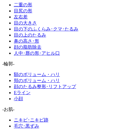
二重の形
目尻の形
左右差
目の大きさ
目の下のふくらみ･クマ･たるみ
目の上のたるみ
鼻の高さ･形
顔の脂肪除去
人中･唇の形･アヒル口
-輪郭-
額のボリューム・ハリ
頬のボリューム・ハリ
顔のたるみ整形･リフトアップ
Eライン
小顔
-お肌-
ニキビ･ニキビ跡
毛穴･黒ずみ