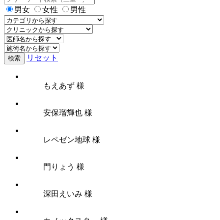
男女
女性
男性
リセット
検索
もえあず 様
安保瑠輝也 様
レペゼン地球 様
門りょう 様
深田えいみ 様