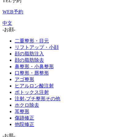
TEL予約
WEB予約
中文
-お顔-
二重整形・目元
リフトアップ・小顔
顔の脂肪注入
顔の脂肪除去
鼻整形・小鼻整形
口整形・唇整形
アゴ整形
ヒアルロン酸注射
ボトックス注射
注射-プチ整形その他
ホクロ除去
耳整形
傷跡修正
他院修正
-お肌-