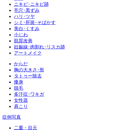
ニキビ･ニキビ跡
毛穴･黒ずみ
ハリ･ツヤ
シミ･肝斑･そばかす
美白･くすみ
小じわ
肌質改善
妊娠線･肉割れ･リスカ跡
アートメイク
からだ
胸の大きさ･形
タトゥー除去
痩身
脱毛
多汗症･ワキガ
女性器
肩こり
症例写真
二重・目元