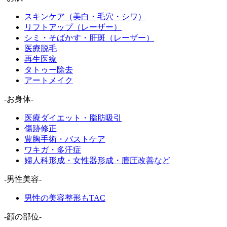
スキンケア（美白・毛穴・シワ）
リフトアップ（レーザー）
シミ・そばかす・肝斑（レーザー）
医療脱毛
再生医療
タトゥー除去
アートメイク
-お身体-
医療ダイエット・脂肪吸引
傷跡修正
豊胸手術・バストケア
ワキガ・多汗症
婦人科形成・女性器形成・膣圧改善など
-男性美容-
男性の美容整形もTAC
-顔の部位-