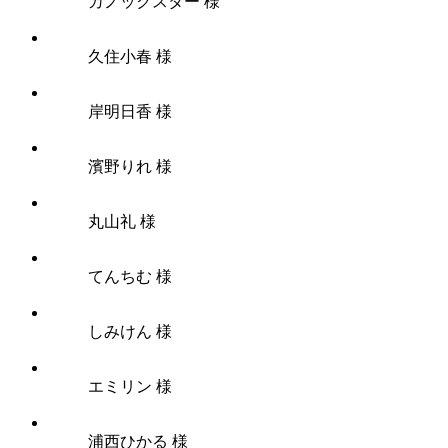
カノックスター 様
久住小春 様
岸明日香 様
濱野りれ 様
丸山礼 様
てんちむ 様
しみけん 様
エミリン 様
浦西ひかる 様