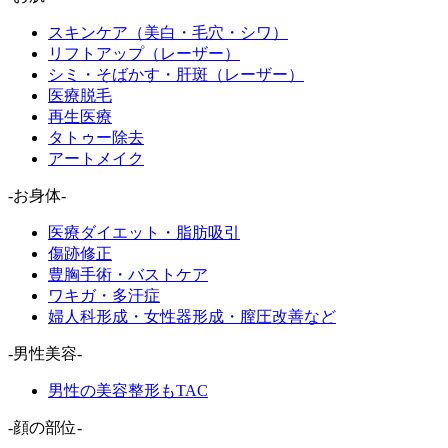
スキンケア（美白・毛穴・シワ）
リフトアップ（レーザー）
シミ・そばかす・肝斑（レーザー）
医療脱毛
再生医療
タトゥー除去
アートメイク
-お身体-
医療ダイエット・脂肪吸引
傷跡修正
豊胸手術・バストケア
ワキガ・多汗症
婦人科形成・女性器形成・膣圧改善など
-男性美容-
男性の美容整形もTAC
-顔の部位-