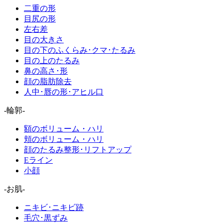
二重の形
目尻の形
左右差
目の大きさ
目の下のふくらみ･クマ･たるみ
目の上のたるみ
鼻の高さ･形
顔の脂肪除去
人中･唇の形･アヒル口
-輪郭-
額のボリューム・ハリ
頬のボリューム・ハリ
顔のたるみ整形･リフトアップ
Eライン
小顔
-お肌-
ニキビ･ニキビ跡
毛穴･黒ずみ