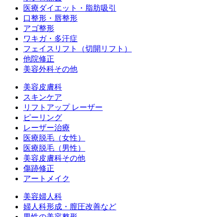
医療ダイエット・脂肪吸引
口整形・唇整形
アゴ整形
ワキガ・多汗症
フェイスリフト（切開リフト）
他院修正
美容外科その他
美容皮膚科
スキンケア
リフトアップ レーザー
ピーリング
レーザー治療
医療脱毛（女性）
医療脱毛（男性）
美容皮膚科その他
傷跡修正
アートメイク
美容婦人科
婦人科形成・膣圧改善など
男性の美容整形