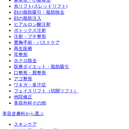
鼻整形・小鼻整形
糸リフト(スレッドリフト)
顔の脂肪吸引・脂肪除去
顔の脂肪注入
ヒアルロン酸注射
ボトックス注射
注射・プチ整形
豊胸手術・バストケア
再生医療
耳整形
ホクロ除去
医療ダイエット・脂肪吸引
口整形・唇整形
アゴ整形
ワキガ・多汗症
フェイスリフト（切開リフト）
他院修正
美容外科その他
美容皮膚科から選ぶ
スキンケア