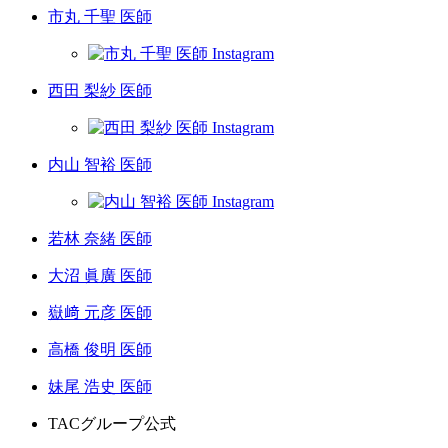
市丸 千聖 医師
西田 梨紗 医師
内山 智裕 医師
若林 奈緒 医師
大沼 眞廣 医師
嶽﨑 元彦 医師
高橋 俊明 医師
妹尾 浩史 医師
TACグループ公式