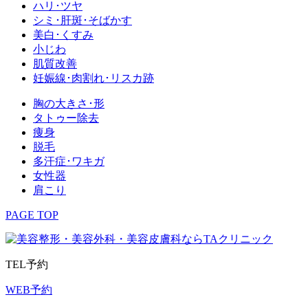
ハリ･ツヤ
シミ･肝斑･そばかす
美白･くすみ
小じわ
肌質改善
妊娠線･肉割れ･リスカ跡
胸の大きさ･形
タトゥー除去
痩身
脱毛
多汗症･ワキガ
女性器
肩こり
PAGE TOP
TEL予約
WEB予約