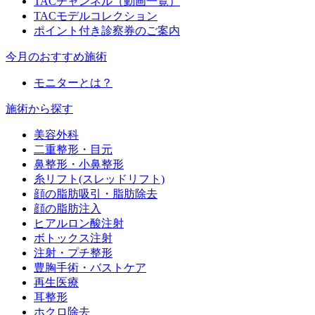
TACチャンネル（動画一覧）
TACモデルコレクション
ポイント付き診察券のご案内
今月のおすすめ施術
モニターとは？
施術から探す
美容外科
二重整形・目元
鼻整形・小鼻整形
糸リフト(スレッドリフト)
顔の脂肪吸引・脂肪除去
顔の脂肪注入
ヒアルロン酸注射
ボトックス注射
注射・プチ整形
豊胸手術・バストケア
再生医療
耳整形
ホクロ除去