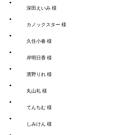
深田えいみ 様
カノックスター 様
久住小春 様
岸明日香 様
濱野りれ 様
丸山礼 様
てんちむ 様
しみけん 様