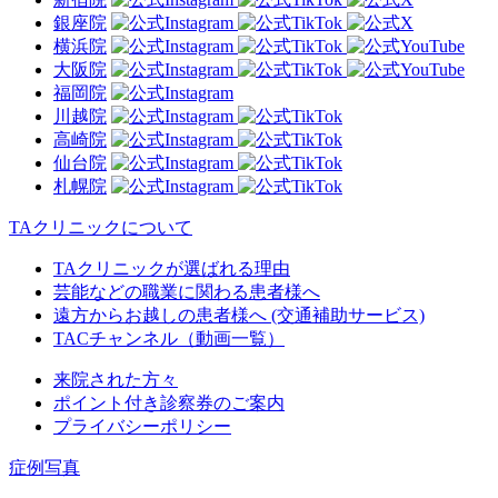
銀座院
横浜院
大阪院
福岡院
川越院
高崎院
仙台院
札幌院
TAクリニックについて
TAクリニックが選ばれる理由
芸能などの職業に関わる患者様へ
遠方からお越しの患者様へ (交通補助サービス)
TACチャンネル（動画一覧）
来院された方々
ポイント付き診察券のご案内
プライバシーポリシー
症例写真