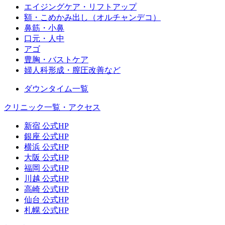
エイジングケア・リフトアップ
額・こめかみ出し（オルチャンデコ）
鼻筋・小鼻
口元・人中
アゴ
豊胸・バストケア
婦人科形成・膣圧改善など
ダウンタイム一覧
クリニック一覧・アクセス
新宿 公式HP
銀座 公式HP
横浜 公式HP
大阪 公式HP
福岡 公式HP
川越 公式HP
高崎 公式HP
仙台 公式HP
札幌 公式HP