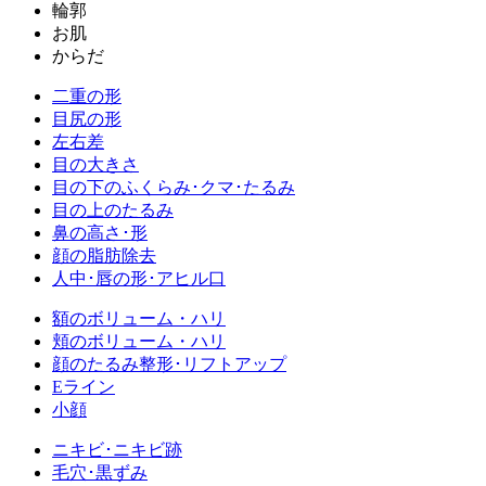
輪郭
お肌
からだ
二重の形
目尻の形
左右差
目の大きさ
目の下のふくらみ･クマ･たるみ
目の上のたるみ
鼻の高さ･形
顔の脂肪除去
人中･唇の形･アヒル口
額のボリューム・ハリ
頬のボリューム・ハリ
顔のたるみ整形･リフトアップ
Eライン
小顔
ニキビ･ニキビ跡
毛穴･黒ずみ