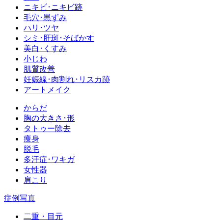
ニキビ･ニキビ跡
毛穴･黒ずみ
ハリ･ツヤ
シミ･肝斑･そばかす
美白･くすみ
小じわ
肌質改善
妊娠線･肉割れ･リスカ跡
アートメイク
からだ
胸の大きさ･形
タトゥー除去
痩身
脱毛
多汗症･ワキガ
女性器
肩こり
症例写真
二重・目元