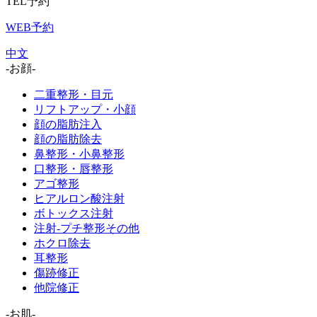
TEL予約
WEB予約
中文
-お顔-
二重整形・目元
リフトアップ・小顔
顔の脂肪注入
顔の脂肪除去
鼻整形・小鼻整形
口整形・唇整形
アゴ整形
ヒアルロン酸注射
ボトックス注射
注射-プチ整形その他
ホクロ除去
耳整形
傷跡修正
他院修正
-お肌-