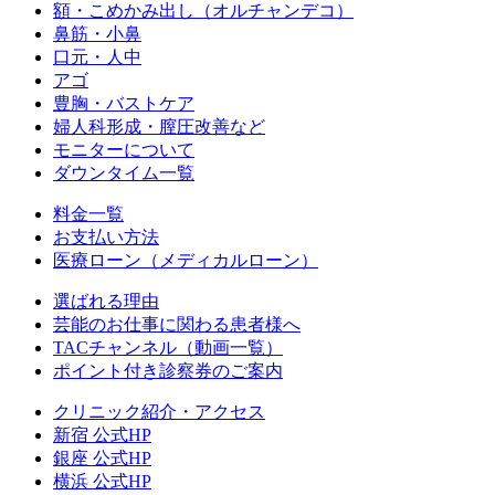
額・こめかみ出し（オルチャンデコ）
鼻筋・小鼻
口元・人中
アゴ
豊胸・バストケア
婦人科形成・膣圧改善など
モニターについて
ダウンタイム一覧
料金一覧
お支払い方法
医療ローン（メディカルローン）
選ばれる理由
芸能のお仕事に関わる患者様へ
TACチャンネル（動画一覧）
ポイント付き診察券のご案内
クリニック紹介・アクセス
新宿 公式HP
銀座 公式HP
横浜 公式HP