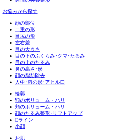
お悩みから探す
顔の部位
二重の形
目尻の形
左右差
目の大きさ
目の下のふくらみ･クマ･たるみ
目の上のたるみ
鼻の高さ･形
顔の脂肪除去
人中･唇の形･アヒル口
輪郭
額のボリューム・ハリ
頬のボリューム・ハリ
顔のたるみ整形･リフトアップ
Eライン
小顔
お肌