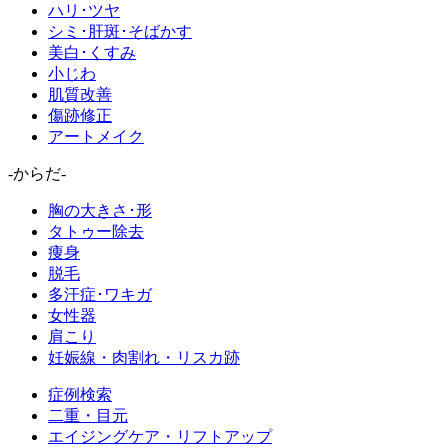
ハリ･ツヤ
シミ･肝斑･そばかす
美白･くすみ
小じわ
肌質改善
傷跡修正
アートメイク
-からだ-
胸の大きさ･形
タトゥー除去
痩身
脱毛
多汗症･ワキガ
女性器
肩こり
妊娠線・肉割れ・リスカ跡
症例検索
二重・目元
エイジングケア・リフトアップ