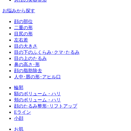
お悩みから探す
顔の部位
二重の形
目尻の形
左右差
目の大きさ
目の下のふくらみ･クマ･たるみ
目の上のたるみ
鼻の高さ･形
顔の脂肪除去
人中･唇の形･アヒル口
輪郭
額のボリューム・ハリ
頬のボリューム・ハリ
顔のたるみ整形･リフトアップ
Eライン
小顔
お肌