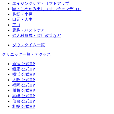
エイジングケア・リフトアップ
額・こめかみ出し（オルチャンデコ）
鼻筋・小鼻
口元・人中
アゴ
豊胸・バストケア
婦人科形成・膣圧改善など
ダウンタイム一覧
クリニック一覧・アクセス
新宿 公式HP
銀座 公式HP
横浜 公式HP
大阪 公式HP
福岡 公式HP
川越 公式HP
高崎 公式HP
仙台 公式HP
札幌 公式HP