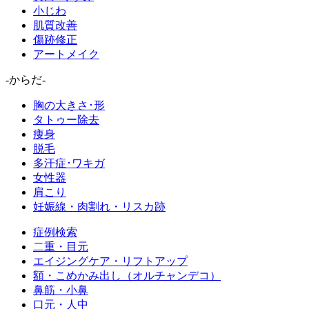
小じわ
肌質改善
傷跡修正
アートメイク
-からだ-
胸の大きさ･形
タトゥー除去
痩身
脱毛
多汗症･ワキガ
女性器
肩こり
妊娠線・肉割れ・リスカ跡
症例検索
二重・目元
エイジングケア・リフトアップ
額・こめかみ出し（オルチャンデコ）
鼻筋・小鼻
口元・人中