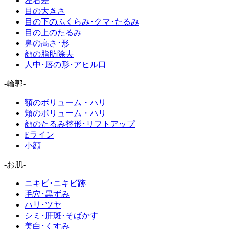
左右差
目の大きさ
目の下のふくらみ･クマ･たるみ
目の上のたるみ
鼻の高さ･形
顔の脂肪除去
人中･唇の形･アヒル口
-輪郭-
額のボリューム・ハリ
頬のボリューム・ハリ
顔のたるみ整形･リフトアップ
Eライン
小顔
-お肌-
ニキビ･ニキビ跡
毛穴･黒ずみ
ハリ･ツヤ
シミ･肝斑･そばかす
美白･くすみ