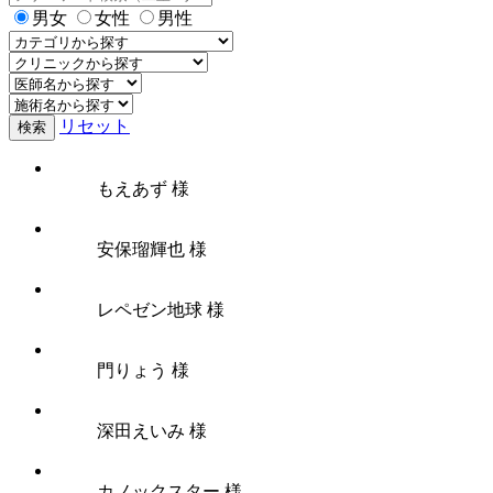
男女
女性
男性
リセット
検索
もえあず 様
安保瑠輝也 様
レペゼン地球 様
門りょう 様
深田えいみ 様
カノックスター 様