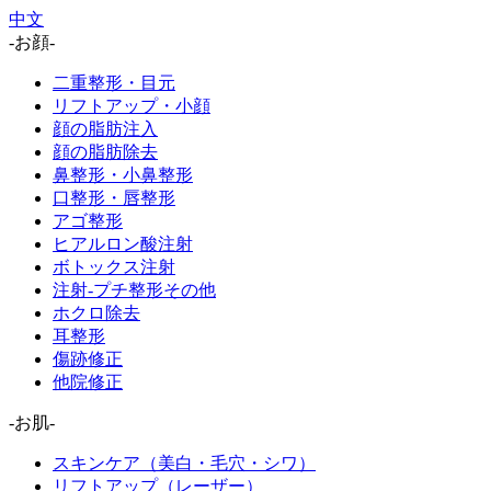
中文
-お顔-
二重整形・目元
リフトアップ・小顔
顔の脂肪注入
顔の脂肪除去
鼻整形・小鼻整形
口整形・唇整形
アゴ整形
ヒアルロン酸注射
ボトックス注射
注射-プチ整形その他
ホクロ除去
耳整形
傷跡修正
他院修正
-お肌-
スキンケア（美白・毛穴・シワ）
リフトアップ（レーザー）