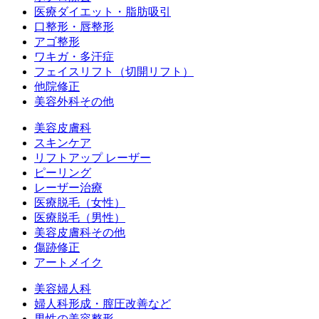
医療ダイエット・脂肪吸引
口整形・唇整形
アゴ整形
ワキガ・多汗症
フェイスリフト（切開リフト）
他院修正
美容外科その他
美容皮膚科
スキンケア
リフトアップ レーザー
ピーリング
レーザー治療
医療脱毛（女性）
医療脱毛（男性）
美容皮膚科その他
傷跡修正
アートメイク
美容婦人科
婦人科形成・膣圧改善など
男性の美容整形