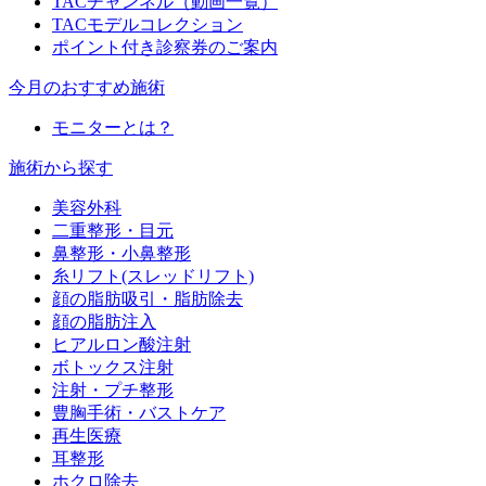
TACチャンネル（動画一覧）
TACモデルコレクション
ポイント付き診察券のご案内
今月のおすすめ施術
モニターとは？
施術から探す
美容外科
二重整形・目元
鼻整形・小鼻整形
糸リフト(スレッドリフト)
顔の脂肪吸引・脂肪除去
顔の脂肪注入
ヒアルロン酸注射
ボトックス注射
注射・プチ整形
豊胸手術・バストケア
再生医療
耳整形
ホクロ除去