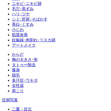
ニキビ･ニキビ跡
毛穴･黒ずみ
ハリ･ツヤ
シミ･肝斑･そばかす
美白･くすみ
小じわ
肌質改善
妊娠線･肉割れ･リスカ跡
アートメイク
からだ
胸の大きさ･形
タトゥー除去
痩身
脱毛
多汗症･ワキガ
女性器
肩こり
症例写真
二重・目元