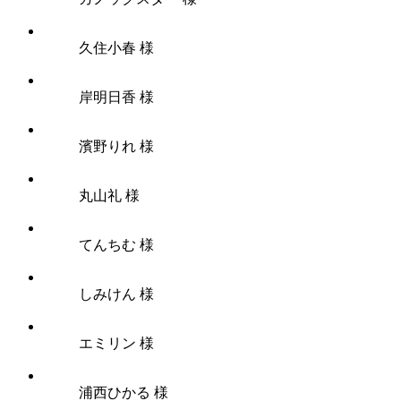
久住小春 様
岸明日香 様
濱野りれ 様
丸山礼 様
てんちむ 様
しみけん 様
エミリン 様
浦西ひかる 様