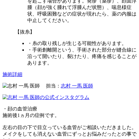
を起こす場合があります。発疹（薬疹）、顔面浮
腫（顔が強く腫れて浮腫んだ状態）、喘息様症
状、呼吸困難などの症状が現れたら、薬の内服は
中止してください。
【抜糸】
・糸の取り残しが生じる可能性があります。
・手術創離開という、手術された部分が縫合線に
沿って開いたり、裂けたり、疼痛を感じることが
あります。
施術詳細
担当：
志村 一馬 医師
・顔の血管治療
施術後1ヵ月の症例です。
左右の目の下で目立っている血管がご相談いただきました。
メイクをしても消えない血管にずっとお悩みだったとの事で