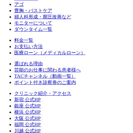
アゴ
豊胸・バストケア
婦人科形成・膣圧改善など
モニターについて
ダウンタイム一覧
料金一覧
お支払い方法
医療ローン（メディカルローン）
選ばれる理由
芸能のお仕事に関わる患者様へ
TACチャンネル（動画一覧）
ポイント付き診察券のご案内
クリニック紹介・アクセス
新宿 公式HP
銀座 公式HP
横浜 公式HP
大阪 公式HP
福岡 公式HP
川越 公式HP