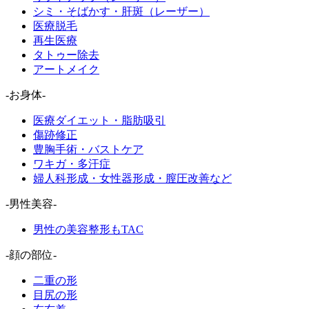
シミ・そばかす・肝斑（レーザー）
医療脱毛
再生医療
タトゥー除去
アートメイク
-お身体-
医療ダイエット・脂肪吸引
傷跡修正
豊胸手術・バストケア
ワキガ・多汗症
婦人科形成・女性器形成・膣圧改善など
-男性美容-
男性の美容整形もTAC
-顔の部位-
二重の形
目尻の形