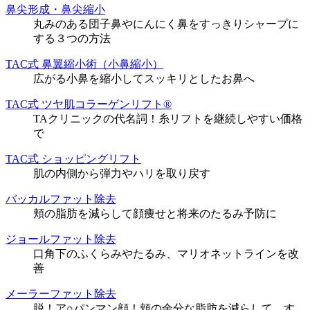
鼻尖形成・鼻尖縮小
丸みのある団子鼻やにんにく鼻をすっきりシャープに
する３つの方法
TAC式 鼻翼縮小術（小鼻縮小）
広がる小鼻を縮小してスッキリとしたお鼻へ
TAC式 ツヤ肌コラーゲンリフト®
TAクリニックの代名詞！糸リフトを継続しやすい価格
で
TAC式 ショッピングリフト
肌の内側から弾力やハリを取り戻す
バッカルファット除去
頬の脂肪を減らして顔痩せと将来のたるみ予防に
ジョールファット除去
口角下のふくらみやたるみ、マリオネットラインを改
善
メーラーファット除去
脱！ア○パンマン顔！頬の余分な脂肪を減らして、す