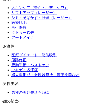
スキンケア（美白・毛穴・シワ）
リフトアップ（レーザー）
シミ・そばかす・肝斑（レーザー）
医療脱毛
再生医療
タトゥー除去
アートメイク
-お身体-
医療ダイエット・脂肪吸引
傷跡修正
豊胸手術・バストケア
ワキガ・多汗症
婦人科形成・女性器形成・膣圧改善など
-男性美容-
男性の美容整形もTAC
-顔の部位-