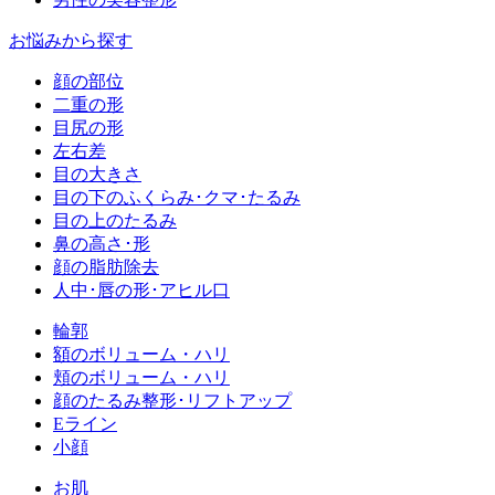
お悩みから探す
顔の部位
二重の形
目尻の形
左右差
目の大きさ
目の下のふくらみ･クマ･たるみ
目の上のたるみ
鼻の高さ･形
顔の脂肪除去
人中･唇の形･アヒル口
輪郭
額のボリューム・ハリ
頬のボリューム・ハリ
顔のたるみ整形･リフトアップ
Eライン
小顔
お肌