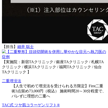
【担当】
細井 聡士
執刀医の
症例
【実施院：新宿TAクリニック / 銀座TAクリニック / 札幌TA
クリニック / 横浜TAクリニック / 福岡TAクリニック / 仙台
TAクリニック 】
二重埋没法
【人生で初めて埋没法を受けられる方限定】First二重
術3点留め73,000円（税込） 施術時間20～30分程度で、
バレずに理想の二重へ
TAC式 ツヤ肌コラーゲンリフト®