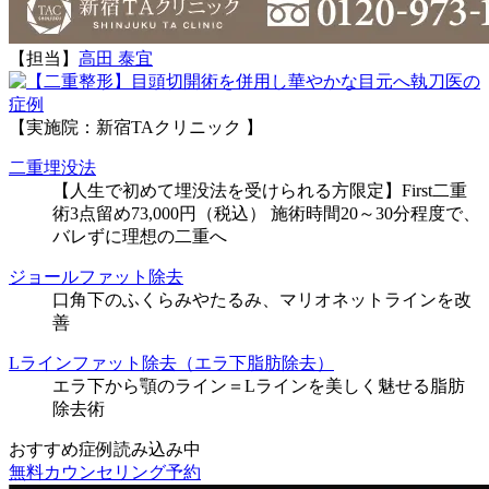
【担当】
高田 泰宜
執刀医の
症例
【実施院：新宿TAクリニック 】
二重埋没法
【人生で初めて埋没法を受けられる方限定】First二重
術3点留め73,000円（税込） 施術時間20～30分程度で、
バレずに理想の二重へ
ジョールファット除去
口角下のふくらみやたるみ、マリオネットラインを改
善
Lラインファット除去（エラ下脂肪除去）
エラ下から顎のライン＝Lラインを美しく魅せる脂肪
除去術
おすすめ症例読み込み中
無料カウンセリング予約