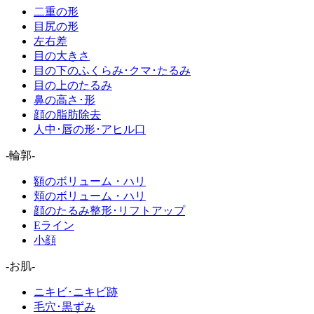
二重の形
目尻の形
左右差
目の大きさ
目の下のふくらみ･クマ･たるみ
目の上のたるみ
鼻の高さ･形
顔の脂肪除去
人中･唇の形･アヒル口
-輪郭-
額のボリューム・ハリ
頬のボリューム・ハリ
顔のたるみ整形･リフトアップ
Eライン
小顔
-お肌-
ニキビ･ニキビ跡
毛穴･黒ずみ