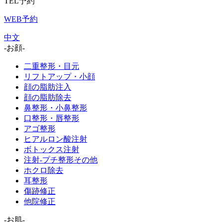
TEL予約
WEB予約
中文
-お顔-
二重整形・目元
リフトアップ・小顔
顔の脂肪注入
顔の脂肪除去
鼻整形・小鼻整形
口整形・唇整形
アゴ整形
ヒアルロン酸注射
ボトックス注射
注射-プチ整形その他
ホクロ除去
耳整形
傷跡修正
他院修正
-お肌-