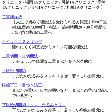
クリニック / 福岡TAクリニック / 川越TAクリニック / 高崎
TAクリニック / 仙台TAクリニック / 札幌TAクリニック 】
二重埋没法
【人生で初めて埋没法を受けられる方限定】First二重
術3点留め73,000円（税込） 施術時間20～30分程度で、
バレずに理想の二重へ
クイックコスメリング
腫れにくく術直後からメイク可能な埋没法
二重切開（全切開法）
ナチュラルで綺麗な二重まぶたを半永久的に
上眼瞼切開術
まぶたのたるみをスッキリさせ、若々しいお目元に
眼瞼下垂（目つき矯正）
まぶたが重い、目力が弱いなど、まぶたの垂れに悩ん
でいる方へ
下眼瞼切開術（クマ・たるみとり）
下まぶたのたるみを改善し、若々しい印象の目元に