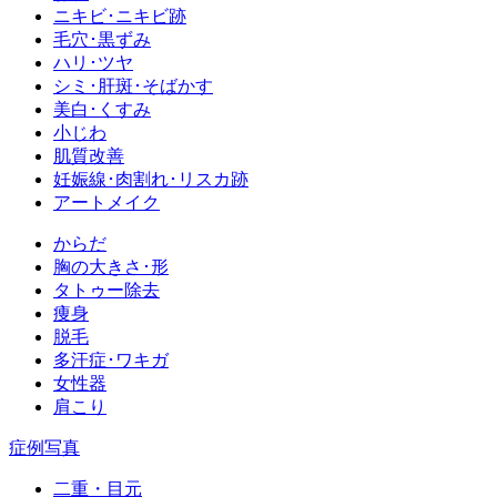
ニキビ･ニキビ跡
毛穴･黒ずみ
ハリ･ツヤ
シミ･肝斑･そばかす
美白･くすみ
小じわ
肌質改善
妊娠線･肉割れ･リスカ跡
アートメイク
からだ
胸の大きさ･形
タトゥー除去
痩身
脱毛
多汗症･ワキガ
女性器
肩こり
症例写真
二重・目元