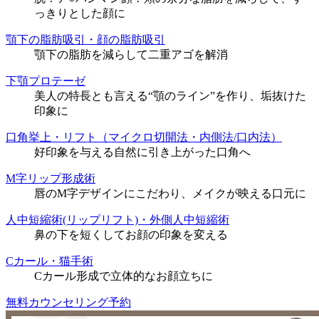
っきりとした顔に
顎下の脂肪吸引・顔の脂肪吸引
顎下の脂肪を減らして二重アゴを解消
下顎プロテーゼ
美人の特長とも言える“顎のライン”を作り、垢抜けた
印象に
口角挙上・リフト（マイクロ切開法・内側法/口内法）
好印象を与える自然に引き上がった口角へ
M字リップ形成術
唇のM字デザインにこだわり、メイクが映える口元に
人中短縮術(リップリフト)・外側人中短縮術
鼻の下を短くしてお顔の印象を変える
Cカール・猫手術
Cカール形成で立体的なお顔立ちに
無料カウンセリング予約