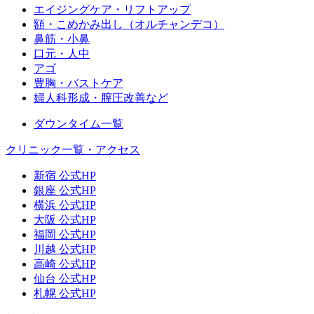
エイジングケア・リフトアップ
額・こめかみ出し（オルチャンデコ）
鼻筋・小鼻
口元・人中
アゴ
豊胸・バストケア
婦人科形成・膣圧改善など
ダウンタイム一覧
クリニック一覧・アクセス
新宿 公式HP
銀座 公式HP
横浜 公式HP
大阪 公式HP
福岡 公式HP
川越 公式HP
高崎 公式HP
仙台 公式HP
札幌 公式HP