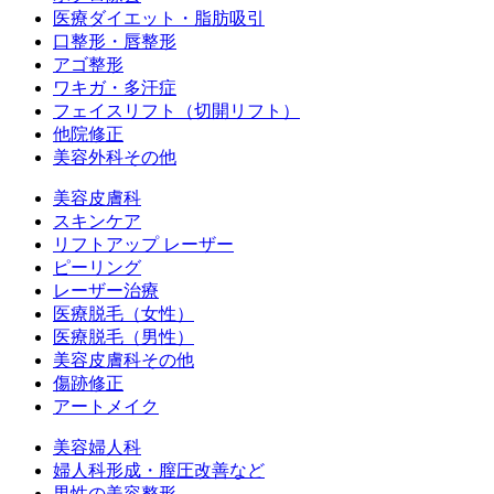
医療ダイエット・脂肪吸引
口整形・唇整形
アゴ整形
ワキガ・多汗症
フェイスリフト（切開リフト）
他院修正
美容外科その他
美容皮膚科
スキンケア
リフトアップ レーザー
ピーリング
レーザー治療
医療脱毛（女性）
医療脱毛（男性）
美容皮膚科その他
傷跡修正
アートメイク
美容婦人科
婦人科形成・膣圧改善など
男性の美容整形