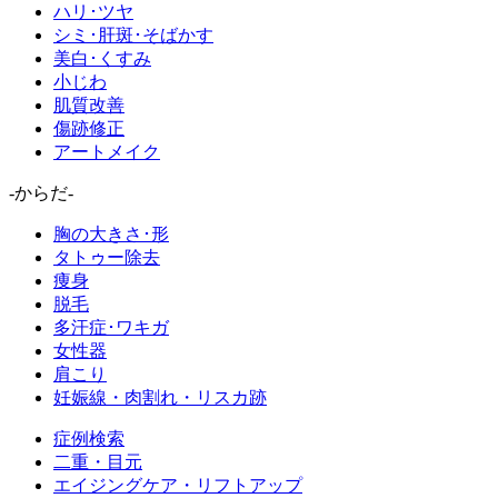
ハリ･ツヤ
シミ･肝斑･そばかす
美白･くすみ
小じわ
肌質改善
傷跡修正
アートメイク
-からだ-
胸の大きさ･形
タトゥー除去
痩身
脱毛
多汗症･ワキガ
女性器
肩こり
妊娠線・肉割れ・リスカ跡
症例検索
二重・目元
エイジングケア・リフトアップ