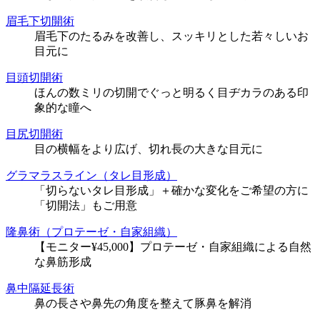
眉毛下切開術
眉毛下のたるみを改善し、スッキリとした若々しいお
目元に
目頭切開術
ほんの数ミリの切開でぐっと明るく目ヂカラのある印
象的な瞳へ
目尻切開術
目の横幅をより広げ、切れ長の大きな目元に
グラマラスライン（タレ目形成）
「切らないタレ目形成」＋確かな変化をご希望の方に
「切開法」もご用意
隆鼻術（プロテーゼ・自家組織）
【モニター¥45,000】プロテーゼ・自家組織による自然
な鼻筋形成
鼻中隔延長術
鼻の長さや鼻先の角度を整えて豚鼻を解消