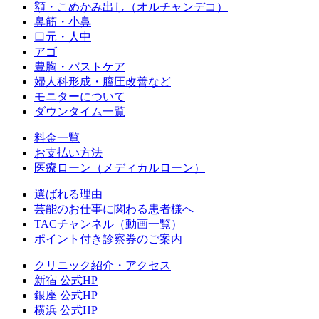
額・こめかみ出し（オルチャンデコ）
鼻筋・小鼻
口元・人中
アゴ
豊胸・バストケア
婦人科形成・膣圧改善など
モニターについて
ダウンタイム一覧
料金一覧
お支払い方法
医療ローン（メディカルローン）
選ばれる理由
芸能のお仕事に関わる患者様へ
TACチャンネル（動画一覧）
ポイント付き診察券のご案内
クリニック紹介・アクセス
新宿 公式HP
銀座 公式HP
横浜 公式HP