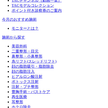
TACチャンネル（動画一覧）
TACモデルコレクション
ポイント付き診察券のご案内
今月のおすすめ施術
モニターとは？
施術から探す
美容外科
二重整形・目元
鼻整形・小鼻整形
糸リフト(スレッドリフト)
顔の脂肪吸引・脂肪除去
顔の脂肪注入
ヒアルロン酸注射
ボトックス注射
注射・プチ整形
豊胸手術・バストケア
再生医療
耳整形
ホクロ除去