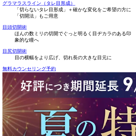
グラマラスライン（タレ目形成）
「切らないタレ目形成」＋確かな変化をご希望の方に
「切開法」もご用意
目頭切開術
ほんの数ミリの切開でぐっと明るく目ヂカラのある印
象的な瞳へ
目尻切開術
目の横幅をより広げ、切れ長の大きな目元に
無料カウンセリング予約