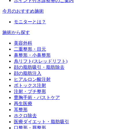
ポイント付き診察券のご案内
今月のおすすめ施術
モニターとは？
施術から探す
美容外科
二重整形・目元
鼻整形・小鼻整形
糸リフト(スレッドリフト)
顔の脂肪吸引・脂肪除去
顔の脂肪注入
ヒアルロン酸注射
ボトックス注射
注射・プチ整形
豊胸手術・バストケア
再生医療
耳整形
ホクロ除去
医療ダイエット・脂肪吸引
口整形・唇整形