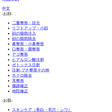
中文
-お顔-
二重整形・目元
リフトアップ・小顔
顔の脂肪注入
顔の脂肪除去
鼻整形・小鼻整形
口整形・唇整形
アゴ整形
ヒアルロン酸注射
ボトックス注射
注射-プチ整形その他
ホクロ除去
耳整形
傷跡修正
他院修正
-お肌-
スキンケア（美白・毛穴・シワ）