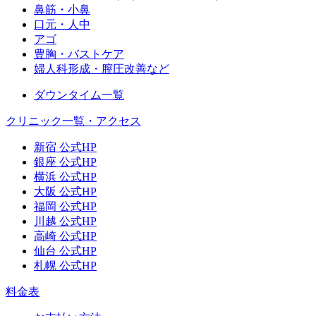
鼻筋・小鼻
口元・人中
アゴ
豊胸・バストケア
婦人科形成・膣圧改善など
ダウンタイム一覧
クリニック一覧・アクセス
新宿 公式HP
銀座 公式HP
横浜 公式HP
大阪 公式HP
福岡 公式HP
川越 公式HP
高崎 公式HP
仙台 公式HP
札幌 公式HP
料金表