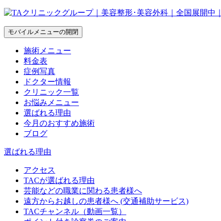
モバイルメニューの開閉
施術メニュー
料金表
症例写真
ドクター情報
クリニック一覧
お悩みメニュー
選ばれる理由
今月のおすすめ施術
ブログ
選ばれる理由
アクセス
TACが選ばれる理由
芸能などの職業に関わる患者様へ
遠方からお越しの患者様へ (交通補助サービス)
TACチャンネル（動画一覧）