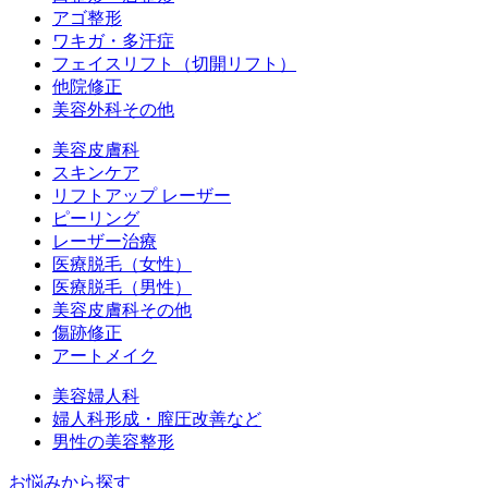
アゴ整形
ワキガ・多汗症
フェイスリフト（切開リフト）
他院修正
美容外科その他
美容皮膚科
スキンケア
リフトアップ レーザー
ピーリング
レーザー治療
医療脱毛（女性）
医療脱毛（男性）
美容皮膚科その他
傷跡修正
アートメイク
美容婦人科
婦人科形成・膣圧改善など
男性の美容整形
お悩みから探す