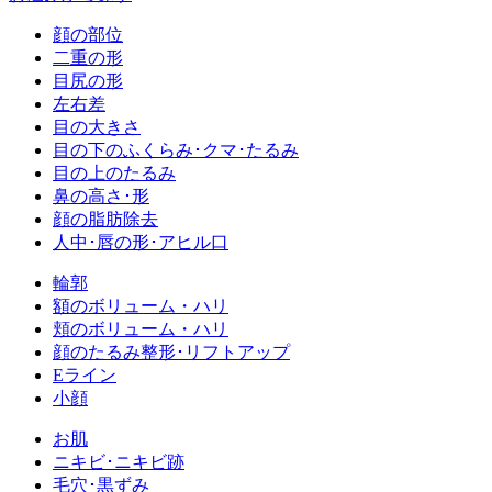
顔の部位
二重の形
目尻の形
左右差
目の大きさ
目の下のふくらみ･クマ･たるみ
目の上のたるみ
鼻の高さ･形
顔の脂肪除去
人中･唇の形･アヒル口
輪郭
額のボリューム・ハリ
頬のボリューム・ハリ
顔のたるみ整形･リフトアップ
Eライン
小顔
お肌
ニキビ･ニキビ跡
毛穴･黒ずみ