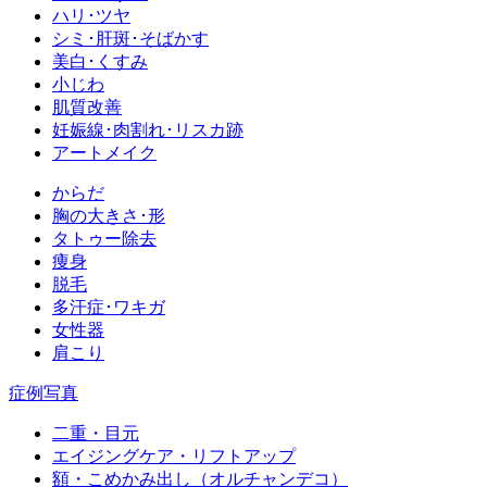
ハリ･ツヤ
シミ･肝斑･そばかす
美白･くすみ
小じわ
肌質改善
妊娠線･肉割れ･リスカ跡
アートメイク
からだ
胸の大きさ･形
タトゥー除去
痩身
脱毛
多汗症･ワキガ
女性器
肩こり
症例写真
二重・目元
エイジングケア・リフトアップ
額・こめかみ出し（オルチャンデコ）