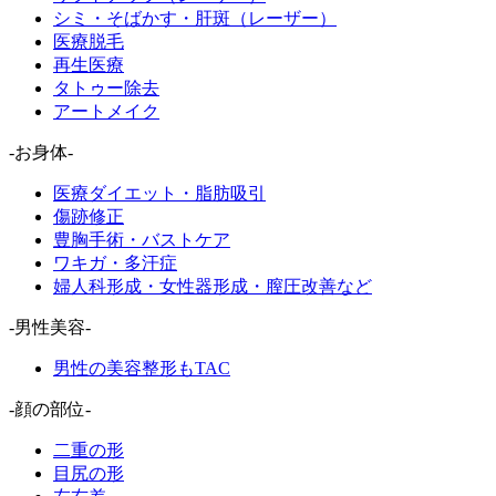
シミ・そばかす・肝斑（レーザー）
医療脱毛
再生医療
タトゥー除去
アートメイク
-お身体-
医療ダイエット・脂肪吸引
傷跡修正
豊胸手術・バストケア
ワキガ・多汗症
婦人科形成・女性器形成・膣圧改善など
-男性美容-
男性の美容整形もTAC
-顔の部位-
二重の形
目尻の形