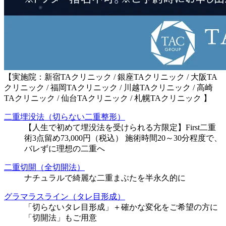
【実施院：新宿TAクリニック / 銀座TAクリニック / 大阪TA
クリニック / 福岡TAクリニック / 川越TAクリニック / 高崎
TAクリニック / 仙台TAクリニック / 札幌TAクリニック 】
二重埋没法（切らない二重整形）
【人生で初めて埋没法を受けられる方限定】First二重
術3点留め73,000円（税込） 施術時間20～30分程度で、
バレずに理想の二重へ
二重切開（全切開法）
ナチュラルで綺麗な二重まぶたを半永久的に
グラマラスライン（タレ目形成）
「切らないタレ目形成」＋確かな変化をご希望の方に
「切開法」もご用意