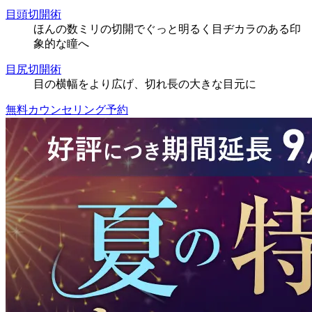
目頭切開術
ほんの数ミリの切開でぐっと明るく目ヂカラのある印
象的な瞳へ
目尻切開術
目の横幅をより広げ、切れ長の大きな目元に
無料カウンセリング予約