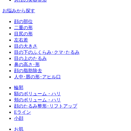
お悩みから探す
顔の部位
二重の形
目尻の形
左右差
目の大きさ
目の下のふくらみ･クマ･たるみ
目の上のたるみ
鼻の高さ･形
顔の脂肪除去
人中･唇の形･アヒル口
輪郭
額のボリューム・ハリ
頬のボリューム・ハリ
顔のたるみ整形･リフトアップ
Eライン
小顔
お肌