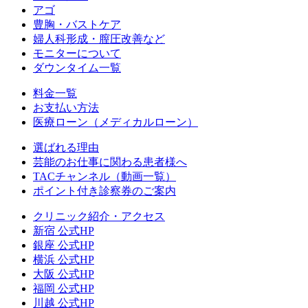
アゴ
豊胸・バストケア
婦人科形成・膣圧改善など
モニターについて
ダウンタイム一覧
料金一覧
お支払い方法
医療ローン（メディカルローン）
選ばれる理由
芸能のお仕事に関わる患者様へ
TACチャンネル（動画一覧）
ポイント付き診察券のご案内
クリニック紹介・アクセス
新宿 公式HP
銀座 公式HP
横浜 公式HP
大阪 公式HP
福岡 公式HP
川越 公式HP