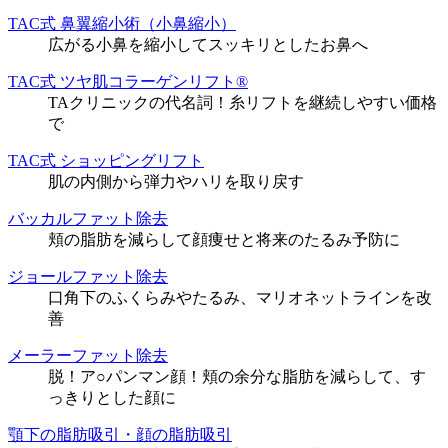
TAC式 鼻翼縮小術（小鼻縮小）
広がる小鼻を縮小してスッキリとしたお鼻へ
TAC式 ツヤ肌コラーゲンリフト®
TAクリニックの代名詞！糸リフトを継続しやすい価格
で
TAC式 ショッピングリフト
肌の内側から弾力やハリを取り戻す
バッカルファット除去
頬の脂肪を減らして顔痩せと将来のたるみ予防に
ジョールファット除去
口角下のふくらみやたるみ、マリオネットラインを改
善
メーラーファット除去
脱！ア○パンマン顔！頬の余分な脂肪を減らして、す
っきりとした顔に
顎下の脂肪吸引・顔の脂肪吸引