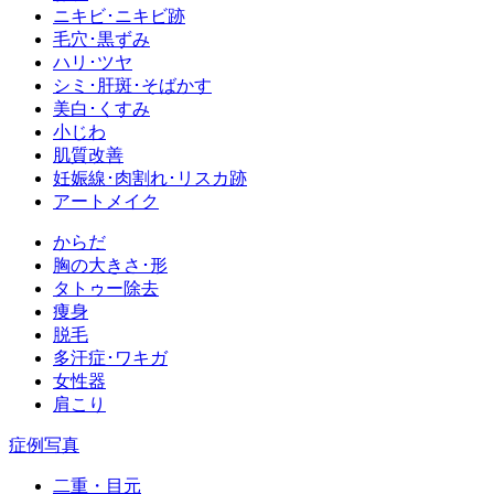
ニキビ･ニキビ跡
毛穴･黒ずみ
ハリ･ツヤ
シミ･肝斑･そばかす
美白･くすみ
小じわ
肌質改善
妊娠線･肉割れ･リスカ跡
アートメイク
からだ
胸の大きさ･形
タトゥー除去
痩身
脱毛
多汗症･ワキガ
女性器
肩こり
症例写真
二重・目元