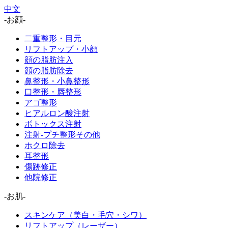
中文
-お顔-
二重整形・目元
リフトアップ・小顔
顔の脂肪注入
顔の脂肪除去
鼻整形・小鼻整形
口整形・唇整形
アゴ整形
ヒアルロン酸注射
ボトックス注射
注射-プチ整形その他
ホクロ除去
耳整形
傷跡修正
他院修正
-お肌-
スキンケア（美白・毛穴・シワ）
リフトアップ（レーザー）