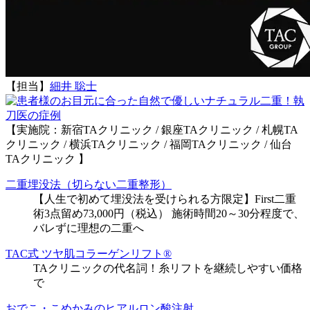
【担当】
細井 聡士
執
刀医の症例
【実施院：新宿TAクリニック / 銀座TAクリニック / 札幌TA
クリニック / 横浜TAクリニック / 福岡TAクリニック / 仙台
TAクリニック 】
二重埋没法（切らない二重整形）
【人生で初めて埋没法を受けられる方限定】First二重
術3点留め73,000円（税込） 施術時間20～30分程度で、
バレずに理想の二重へ
TAC式 ツヤ肌コラーゲンリフト®
TAクリニックの代名詞！糸リフトを継続しやすい価格
で
おでこ・こめかみのヒアルロン酸注射