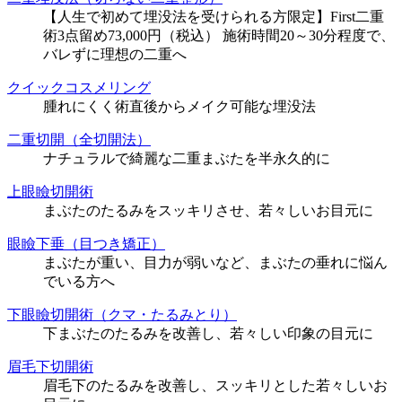
【人生で初めて埋没法を受けられる方限定】First二重
術3点留め73,000円（税込） 施術時間20～30分程度で、
バレずに理想の二重へ
クイックコスメリング
腫れにくく術直後からメイク可能な埋没法
二重切開（全切開法）
ナチュラルで綺麗な二重まぶたを半永久的に
上眼瞼切開術
まぶたのたるみをスッキリさせ、若々しいお目元に
眼瞼下垂（目つき矯正）
まぶたが重い、目力が弱いなど、まぶたの垂れに悩ん
でいる方へ
下眼瞼切開術（クマ・たるみとり）
下まぶたのたるみを改善し、若々しい印象の目元に
眉毛下切開術
眉毛下のたるみを改善し、スッキリとした若々しいお