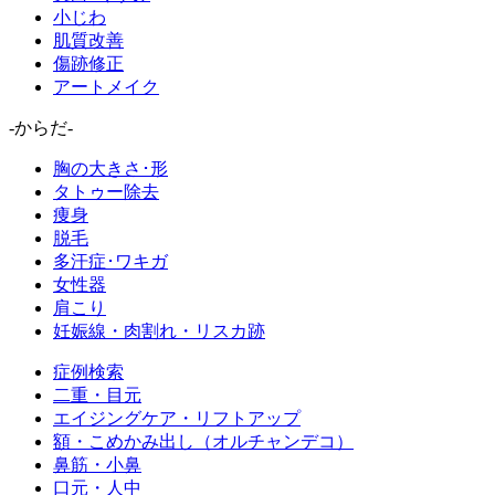
小じわ
肌質改善
傷跡修正
アートメイク
-からだ-
胸の大きさ･形
タトゥー除去
痩身
脱毛
多汗症･ワキガ
女性器
肩こり
妊娠線・肉割れ・リスカ跡
症例検索
二重・目元
エイジングケア・リフトアップ
額・こめかみ出し（オルチャンデコ）
鼻筋・小鼻
口元・人中