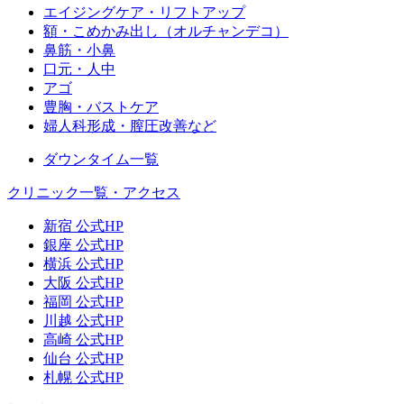
エイジングケア・リフトアップ
額・こめかみ出し（オルチャンデコ）
鼻筋・小鼻
口元・人中
アゴ
豊胸・バストケア
婦人科形成・膣圧改善など
ダウンタイム一覧
クリニック一覧・アクセス
新宿 公式HP
銀座 公式HP
横浜 公式HP
大阪 公式HP
福岡 公式HP
川越 公式HP
高崎 公式HP
仙台 公式HP
札幌 公式HP