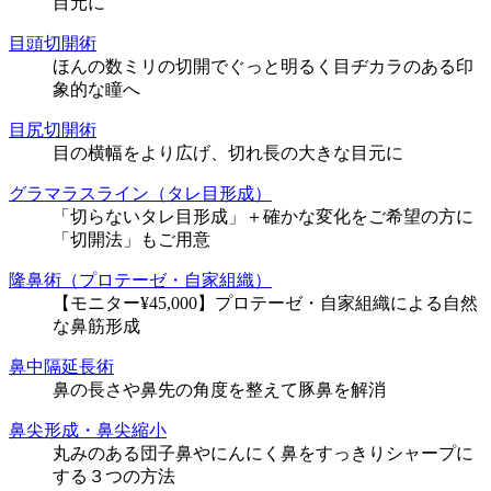
目元に
目頭切開術
ほんの数ミリの切開でぐっと明るく目ヂカラのある印
象的な瞳へ
目尻切開術
目の横幅をより広げ、切れ長の大きな目元に
グラマラスライン（タレ目形成）
「切らないタレ目形成」＋確かな変化をご希望の方に
「切開法」もご用意
隆鼻術（プロテーゼ・自家組織）
【モニター¥45,000】プロテーゼ・自家組織による自然
な鼻筋形成
鼻中隔延長術
鼻の長さや鼻先の角度を整えて豚鼻を解消
鼻尖形成・鼻尖縮小
丸みのある団子鼻やにんにく鼻をすっきりシャープに
する３つの方法