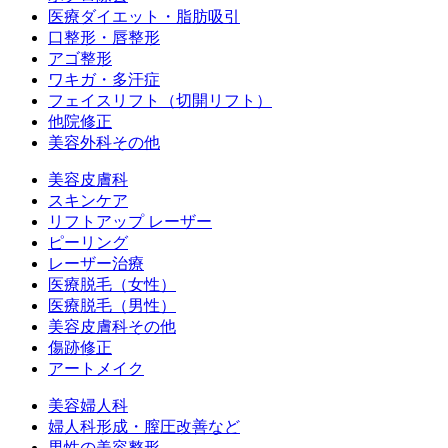
医療ダイエット・脂肪吸引
口整形・唇整形
アゴ整形
ワキガ・多汗症
フェイスリフト（切開リフト）
他院修正
美容外科その他
美容皮膚科
スキンケア
リフトアップ レーザー
ピーリング
レーザー治療
医療脱毛（女性）
医療脱毛（男性）
美容皮膚科その他
傷跡修正
アートメイク
美容婦人科
婦人科形成・膣圧改善など
男性の美容整形