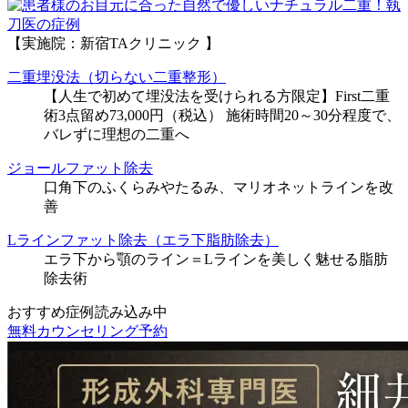
執
刀医の症例
【実施院：新宿TAクリニック 】
二重埋没法（切らない二重整形）
【人生で初めて埋没法を受けられる方限定】First二重
術3点留め73,000円（税込） 施術時間20～30分程度で、
バレずに理想の二重へ
ジョールファット除去
口角下のふくらみやたるみ、マリオネットラインを改
善
Lラインファット除去（エラ下脂肪除去）
エラ下から顎のライン＝Lラインを美しく魅せる脂肪
除去術
おすすめ症例読み込み中
無料カウンセリング予約