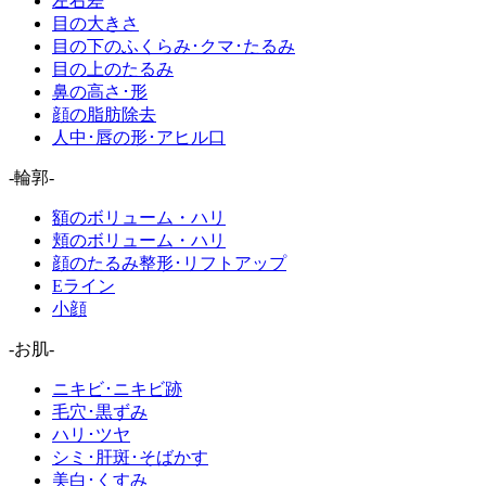
左右差
目の大きさ
目の下のふくらみ･クマ･たるみ
目の上のたるみ
鼻の高さ･形
顔の脂肪除去
人中･唇の形･アヒル口
-輪郭-
額のボリューム・ハリ
頬のボリューム・ハリ
顔のたるみ整形･リフトアップ
Eライン
小顔
-お肌-
ニキビ･ニキビ跡
毛穴･黒ずみ
ハリ･ツヤ
シミ･肝斑･そばかす
美白･くすみ