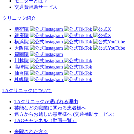
モニターとは？
交通費補助サービス
クリニック紹介
新宿院
銀座院
横浜院
大阪院
福岡院
川越院
高崎院
仙台院
札幌院
TAクリニックについて
TAクリニックが選ばれる理由
芸能などの職業に関わる患者様へ
遠方からお越しの患者様へ (交通補助サービス)
TACチャンネル（動画一覧）
来院された方々