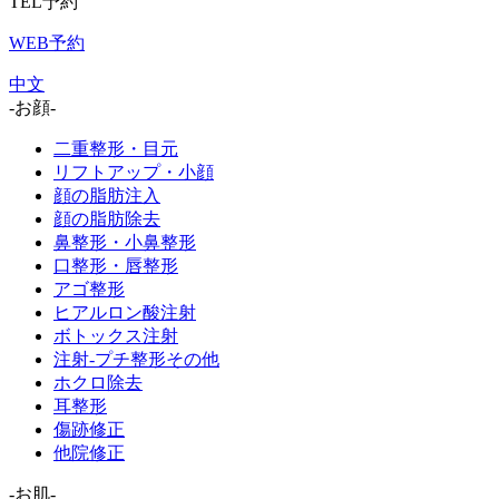
TEL予約
WEB予約
中文
-お顔-
二重整形・目元
リフトアップ・小顔
顔の脂肪注入
顔の脂肪除去
鼻整形・小鼻整形
口整形・唇整形
アゴ整形
ヒアルロン酸注射
ボトックス注射
注射-プチ整形その他
ホクロ除去
耳整形
傷跡修正
他院修正
-お肌-