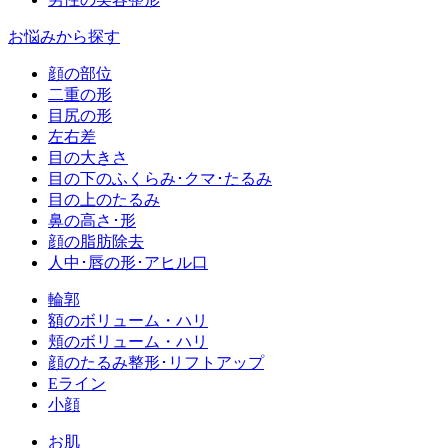
お悩みから探す
顔の部位
二重の形
目尻の形
左右差
目の大きさ
目の下のふくらみ･クマ･たるみ
目の上のたるみ
鼻の高さ･形
顔の脂肪除去
人中･唇の形･アヒル口
輪郭
額のボリューム・ハリ
頬のボリューム・ハリ
顔のたるみ整形･リフトアップ
Eライン
小顔
お肌