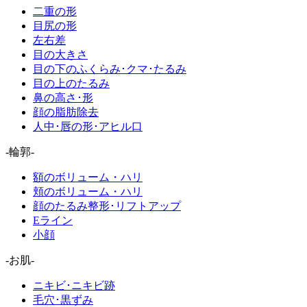
二重の形
目尻の形
左右差
目の大きさ
目の下のふくらみ･クマ･たるみ
目の上のたるみ
鼻の高さ･形
顔の脂肪除去
人中･唇の形･アヒル口
-輪郭-
額のボリューム・ハリ
頬のボリューム・ハリ
顔のたるみ整形･リフトアップ
Eライン
小顔
-お肌-
ニキビ･ニキビ跡
毛穴･黒ずみ