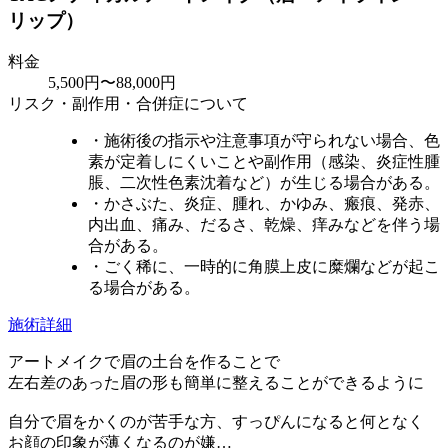
リップ）
料金
5,500円〜88,000円
リスク・副作用・合併症について
・施術後の指示や注意事項が守られない場合、色
素が定着しにくいことや副作用（感染、炎症性腫
脹、二次性色素沈着など）が生じる場合がある。
・かさぶた、炎症、腫れ、かゆみ、瘢痕、発赤、
内出血、痛み、だるさ、乾燥、痒みなどを伴う場
合がある。
・ごく稀に、一時的に角膜上皮に糜爛などが起こ
る場合がある。
施術詳細
アートメイクで眉の土台を作ることで
左右差のあった眉の形も簡単に整えることができるように
自分で眉をかくのが苦手な方、すっぴんになると何となく
お顔の印象が薄くなるのが嫌…