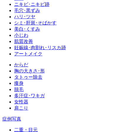
ニキビ･ニキビ跡
毛穴･黒ずみ
ハリ･ツヤ
シミ･肝斑･そばかす
美白･くすみ
小じわ
肌質改善
妊娠線･肉割れ･リスカ跡
アートメイク
からだ
胸の大きさ･形
タトゥー除去
痩身
脱毛
多汗症･ワキガ
女性器
肩こり
症例写真
二重・目元