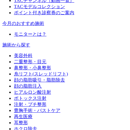
TACチャンネル（動画一覧）
TACモデルコレクション
ポイント付き診察券のご案内
今月のおすすめ施術
モニターとは？
施術から探す
美容外科
二重整形・目元
鼻整形・小鼻整形
糸リフト(スレッドリフト)
顔の脂肪吸引・脂肪除去
顔の脂肪注入
ヒアルロン酸注射
ボトックス注射
注射・プチ整形
豊胸手術・バストケア
再生医療
耳整形
ホクロ除去