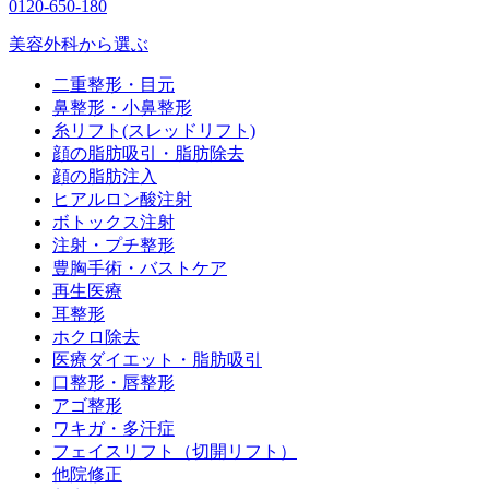
0120-650-180
美容外科から選ぶ
二重整形・目元
鼻整形・小鼻整形
糸リフト(スレッドリフト)
顔の脂肪吸引・脂肪除去
顔の脂肪注入
ヒアルロン酸注射
ボトックス注射
注射・プチ整形
豊胸手術・バストケア
再生医療
耳整形
ホクロ除去
医療ダイエット・脂肪吸引
口整形・唇整形
アゴ整形
ワキガ・多汗症
フェイスリフト（切開リフト）
他院修正