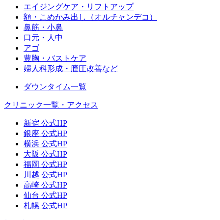
エイジングケア・リフトアップ
額・こめかみ出し（オルチャンデコ）
鼻筋・小鼻
口元・人中
アゴ
豊胸・バストケア
婦人科形成・膣圧改善など
ダウンタイム一覧
クリニック一覧・アクセス
新宿 公式HP
銀座 公式HP
横浜 公式HP
大阪 公式HP
福岡 公式HP
川越 公式HP
高崎 公式HP
仙台 公式HP
札幌 公式HP