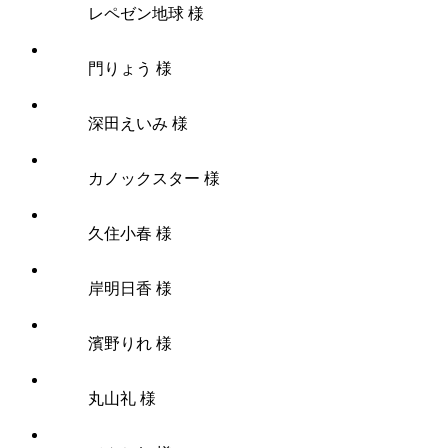
レペゼン地球 様
門りょう 様
深田えいみ 様
カノックスター 様
久住小春 様
岸明日香 様
濱野りれ 様
丸山礼 様