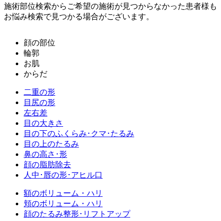
施術部位検索からご希望の施術が見つからなかった患者様も
お悩み検索で見つかる場合がございます。
顔の部位
輪郭
お肌
からだ
二重の形
目尻の形
左右差
目の大きさ
目の下のふくらみ･クマ･たるみ
目の上のたるみ
鼻の高さ･形
顔の脂肪除去
人中･唇の形･アヒル口
額のボリューム・ハリ
頬のボリューム・ハリ
顔のたるみ整形･リフトアップ