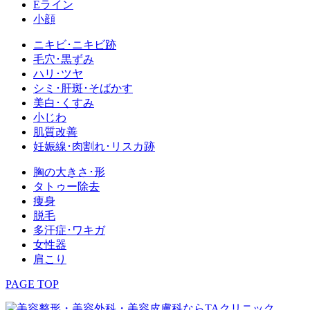
Eライン
小顔
ニキビ･ニキビ跡
毛穴･黒ずみ
ハリ･ツヤ
シミ･肝斑･そばかす
美白･くすみ
小じわ
肌質改善
妊娠線･肉割れ･リスカ跡
胸の大きさ･形
タトゥー除去
痩身
脱毛
多汗症･ワキガ
女性器
肩こり
PAGE TOP