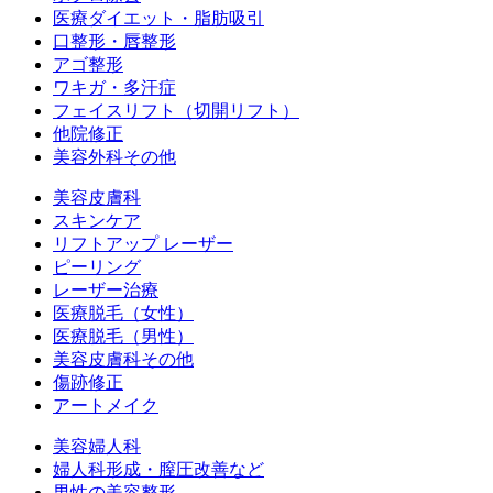
医療ダイエット・脂肪吸引
口整形・唇整形
アゴ整形
ワキガ・多汗症
フェイスリフト（切開リフト）
他院修正
美容外科その他
美容皮膚科
スキンケア
リフトアップ レーザー
ピーリング
レーザー治療
医療脱毛（女性）
医療脱毛（男性）
美容皮膚科その他
傷跡修正
アートメイク
美容婦人科
婦人科形成・膣圧改善など
男性の美容整形