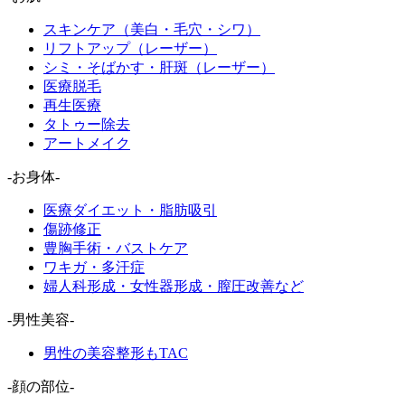
スキンケア（美白・毛穴・シワ）
リフトアップ（レーザー）
シミ・そばかす・肝斑（レーザー）
医療脱毛
再生医療
タトゥー除去
アートメイク
-お身体-
医療ダイエット・脂肪吸引
傷跡修正
豊胸手術・バストケア
ワキガ・多汗症
婦人科形成・女性器形成・膣圧改善など
-男性美容-
男性の美容整形もTAC
-顔の部位-