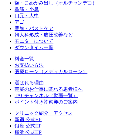
額・こめかみ出し（オルチャンデコ）
鼻筋・小鼻
口元・人中
アゴ
豊胸・バストケア
婦人科形成・膣圧改善など
モニターについて
ダウンタイム一覧
料金一覧
お支払い方法
医療ローン（メディカルローン）
選ばれる理由
芸能のお仕事に関わる患者様へ
TACチャンネル（動画一覧）
ポイント付き診察券のご案内
クリニック紹介・アクセス
新宿 公式HP
銀座 公式HP
横浜 公式HP