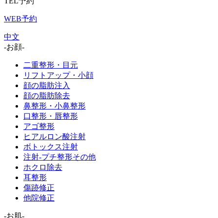
TEL予約
WEB予約
中文
-お顔-
二重整形・目元
リフトアップ・小顔
顔の脂肪注入
顔の脂肪除去
鼻整形・小鼻整形
口整形・唇整形
アゴ整形
ヒアルロン酸注射
ボトックス注射
注射-プチ整形その他
ホクロ除去
耳整形
傷跡修正
他院修正
-お肌-