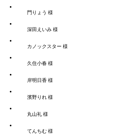
門りょう 様
深田えいみ 様
カノックスター 様
久住小春 様
岸明日香 様
濱野りれ 様
丸山礼 様
てんちむ 様