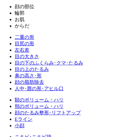
顔の部位
輪郭
お肌
からだ
二重の形
目尻の形
左右差
目の大きさ
目の下のふくらみ･クマ･たるみ
目の上のたるみ
鼻の高さ･形
顔の脂肪除去
人中･唇の形･アヒル口
額のボリューム・ハリ
頬のボリューム・ハリ
顔のたるみ整形･リフトアップ
Eライン
小顔
ニキビ･ニキビ跡