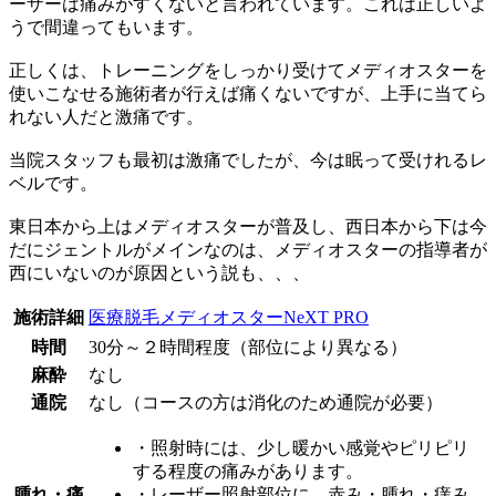
ーザーは痛みがすくないと言われています。これは正しいよ
うで間違ってもいます。
正しくは、トレーニングをしっかり受けてメディオスターを
使いこなせる施術者が行えば痛くないですが、上手に当てら
れない人だと激痛です。
当院スタッフも最初は激痛でしたが、今は眠って受けれるレ
ベルです。
東日本から上はメディオスターが普及し、西日本から下は今
だにジェントルがメインなのは、メディオスターの指導者が
西にいないのが原因という説も、、、
施術詳細
医療脱毛メディオスターNeXT PRO
時間
30分～２時間程度（部位により異なる）
麻酔
なし
通院
なし（コースの方は消化のため通院が必要）
・照射時には、少し暖かい感覚やピリピリ
する程度の痛みがあります。
腫れ・痛
・レーザー照射部位に、赤み・腫れ・痒み