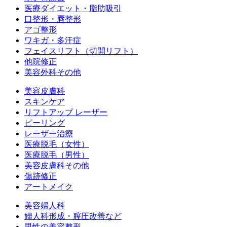
医療ダイエット・脂肪吸引
口整形・唇整形
アゴ整形
ワキガ・多汗症
フェイスリフト（切開リフト）
他院修正
美容外科その他
美容皮膚科
スキンケア
リフトアップ レーザー
ピーリング
レーザー治療
医療脱毛（女性）
医療脱毛（男性）
美容皮膚科その他
傷跡修正
アートメイク
美容婦人科
婦人科形成・膣圧改善など
男性の美容整形