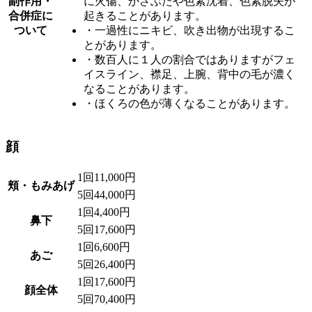
副作用・
に火傷、かさぶたや色素沈着、色素脱失が
合併症に
起きることがあります。
ついて
・一過性にニキビ、吹き出物が出現するこ
とがあります。
・数百人に１人の割合ではありますがフェ
イスライン、襟足、上腕、背中の毛が濃く
なることがあります。
・ほくろの色が薄くなることがあります。
顔
1回
11,000円
頬・もみあげ
5回
44,000円
1回
4,400円
鼻下
5回
17,600円
1回
6,600円
あご
5回
26,400円
1回
17,600円
顔全体
5回
70,400円