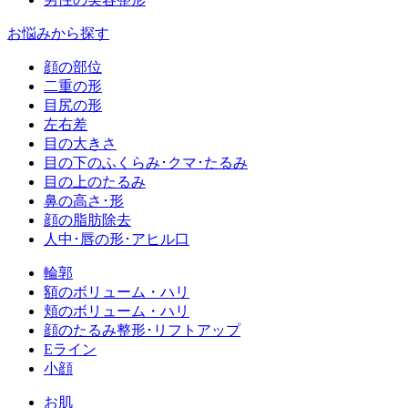
お悩みから探す
顔の部位
二重の形
目尻の形
左右差
目の大きさ
目の下のふくらみ･クマ･たるみ
目の上のたるみ
鼻の高さ･形
顔の脂肪除去
人中･唇の形･アヒル口
輪郭
額のボリューム・ハリ
頬のボリューム・ハリ
顔のたるみ整形･リフトアップ
Eライン
小顔
お肌