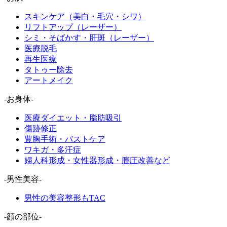
スキンケア（美白・毛穴・シワ）
リフトアップ（レーザー）
シミ・そばかす・肝斑（レーザー）
医療脱毛
再生医療
タトゥー除去
アートメイク
-お身体-
医療ダイエット・脂肪吸引
傷跡修正
豊胸手術・バストケア
ワキガ・多汗症
婦人科形成・女性器形成・膣圧改善など
-男性美容-
男性の美容整形もTAC
-顔の部位-