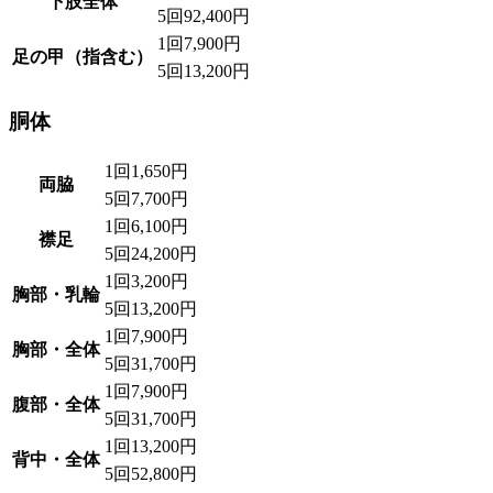
下肢全体
5回
92,400円
1回
7,900円
足の甲（指含む）
5回
13,200円
胴体
1回
1,650円
両脇
5回
7,700円
1回
6,100円
襟足
5回
24,200円
1回
3,200円
胸部・乳輪
5回
13,200円
1回
7,900円
胸部・全体
5回
31,700円
1回
7,900円
腹部・全体
5回
31,700円
1回
13,200円
背中・全体
5回
52,800円