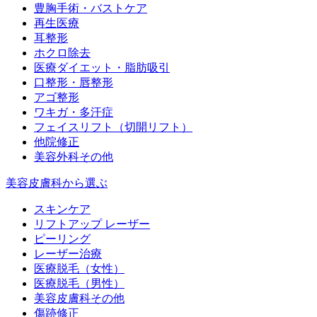
豊胸手術・バストケア
再生医療
耳整形
ホクロ除去
医療ダイエット・脂肪吸引
口整形・唇整形
アゴ整形
ワキガ・多汗症
フェイスリフト（切開リフト）
他院修正
美容外科その他
美容皮膚科から選ぶ
スキンケア
リフトアップ レーザー
ピーリング
レーザー治療
医療脱毛（女性）
医療脱毛（男性）
美容皮膚科その他
傷跡修正