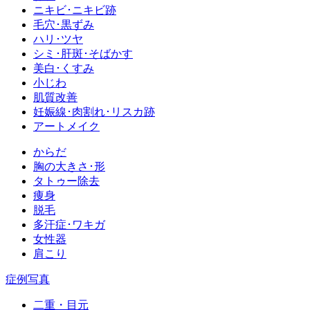
ニキビ･ニキビ跡
毛穴･黒ずみ
ハリ･ツヤ
シミ･肝斑･そばかす
美白･くすみ
小じわ
肌質改善
妊娠線･肉割れ･リスカ跡
アートメイク
からだ
胸の大きさ･形
タトゥー除去
痩身
脱毛
多汗症･ワキガ
女性器
肩こり
症例写真
二重・目元