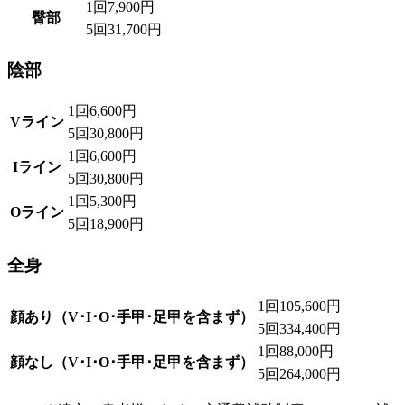
1回
7,900円
臀部
5回
31,700円
陰部
1回
6,600円
Vライン
5回
30,800円
1回
6,600円
Iライン
5回
30,800円
1回
5,300円
Oライン
5回
18,900円
全身
1回
105,600円
顔あり（V･I･O･手甲･足甲を含まず）
5回
334,400円
1回
88,000円
顔なし（V･I･O･手甲･足甲を含まず）
5回
264,000円