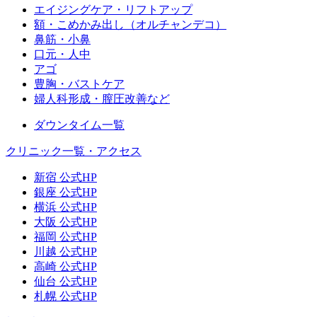
エイジングケア・リフトアップ
額・こめかみ出し（オルチャンデコ）
鼻筋・小鼻
口元・人中
アゴ
豊胸・バストケア
婦人科形成・膣圧改善など
ダウンタイム一覧
クリニック一覧・アクセス
新宿 公式HP
銀座 公式HP
横浜 公式HP
大阪 公式HP
福岡 公式HP
川越 公式HP
高崎 公式HP
仙台 公式HP
札幌 公式HP