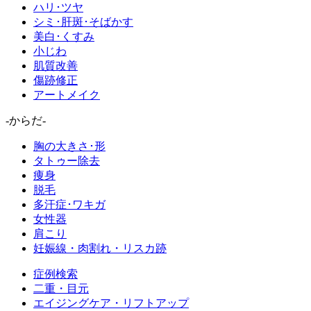
ハリ･ツヤ
シミ･肝斑･そばかす
美白･くすみ
小じわ
肌質改善
傷跡修正
アートメイク
-からだ-
胸の大きさ･形
タトゥー除去
痩身
脱毛
多汗症･ワキガ
女性器
肩こり
妊娠線・肉割れ・リスカ跡
症例検索
二重・目元
エイジングケア・リフトアップ