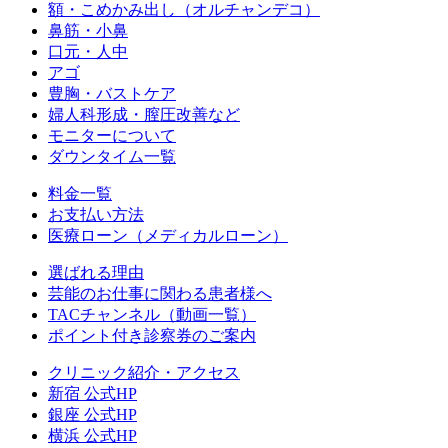
額・こめかみ出し（オルチャンデコ）
鼻筋・小鼻
口元・人中
アゴ
豊胸・バストケア
婦人科形成・膣圧改善など
モニターについて
ダウンタイム一覧
料金一覧
お支払い方法
医療ローン（メディカルローン）
選ばれる理由
芸能のお仕事に関わる患者様へ
TACチャンネル（動画一覧）
ポイント付き診察券のご案内
クリニック紹介・アクセス
新宿 公式HP
銀座 公式HP
横浜 公式HP