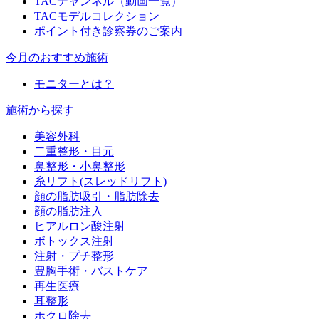
TACチャンネル（動画一覧）
TACモデルコレクション
ポイント付き診察券のご案内
今月のおすすめ施術
モニターとは？
施術から探す
美容外科
二重整形・目元
鼻整形・小鼻整形
糸リフト(スレッドリフト)
顔の脂肪吸引・脂肪除去
顔の脂肪注入
ヒアルロン酸注射
ボトックス注射
注射・プチ整形
豊胸手術・バストケア
再生医療
耳整形
ホクロ除去