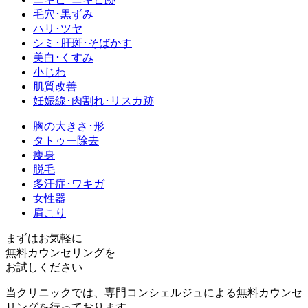
毛穴･黒ずみ
ハリ･ツヤ
シミ･肝斑･そばかす
美白･くすみ
小じわ
肌質改善
妊娠線･肉割れ･リスカ跡
胸の大きさ･形
タトゥー除去
痩身
脱毛
多汗症･ワキガ
女性器
肩こり
まずはお気軽に
無料カウンセリング
を
お試しください
当クリニックでは、専門コンシェルジュによる無料カウンセ
リングを行っております。