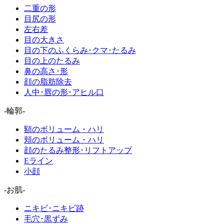
二重の形
目尻の形
左右差
目の大きさ
目の下のふくらみ･クマ･たるみ
目の上のたるみ
鼻の高さ･形
顔の脂肪除去
人中･唇の形･アヒル口
-輪郭-
額のボリューム・ハリ
頬のボリューム・ハリ
顔のたるみ整形･リフトアップ
Eライン
小顔
-お肌-
ニキビ･ニキビ跡
毛穴･黒ずみ