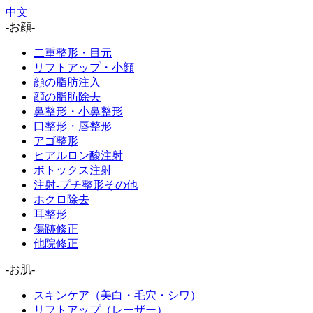
中文
-お顔-
二重整形・目元
リフトアップ・小顔
顔の脂肪注入
顔の脂肪除去
鼻整形・小鼻整形
口整形・唇整形
アゴ整形
ヒアルロン酸注射
ボトックス注射
注射-プチ整形その他
ホクロ除去
耳整形
傷跡修正
他院修正
-お肌-
スキンケア（美白・毛穴・シワ）
リフトアップ（レーザー）