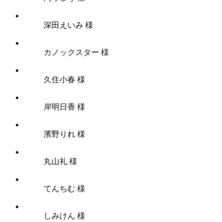
深田えいみ 様
カノックスター 様
久住小春 様
岸明日香 様
濱野りれ 様
丸山礼 様
てんちむ 様
しみけん 様