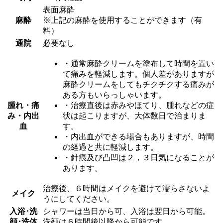
表面麻酔
麻酔
※上記の麻酔を使用することができます（有
料）
通院
必要なし
・通常麻酔クリームを塗布して時間を置い
て痛みを軽減します。個人差がありますが
麻酔クリームをしてもチクチクする痛みが
ある方もいらっしゃいます。
腫れ・痛
・治療直後は赤みやほてり、腫れなどの症
み・内出
状は起こりますが、大体数日で治まりま
血
す。
・内出血ができる場合もありますが、時間
の経過と共に軽減します。
・針痕及び凸凹は２，３日気になることが
あります。
治療後、６時間はメイクを避けて濡らさないよ
メイク
うにしてください。
入浴･洗
シャワーは当日から可、入浴は翌日から可能。
顔･洗体
洗顔は６時間後以降から可能です。