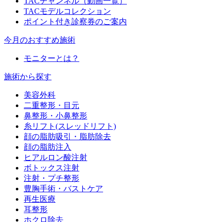
TACチャンネル（動画一覧）
TACモデルコレクション
ポイント付き診察券のご案内
今月のおすすめ施術
モニターとは？
施術から探す
美容外科
二重整形・目元
鼻整形・小鼻整形
糸リフト(スレッドリフト)
顔の脂肪吸引・脂肪除去
顔の脂肪注入
ヒアルロン酸注射
ボトックス注射
注射・プチ整形
豊胸手術・バストケア
再生医療
耳整形
ホクロ除去