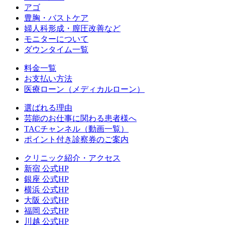
アゴ
豊胸・バストケア
婦人科形成・膣圧改善など
モニターについて
ダウンタイム一覧
料金一覧
お支払い方法
医療ローン（メディカルローン）
選ばれる理由
芸能のお仕事に関わる患者様へ
TACチャンネル（動画一覧）
ポイント付き診察券のご案内
クリニック紹介・アクセス
新宿 公式HP
銀座 公式HP
横浜 公式HP
大阪 公式HP
福岡 公式HP
川越 公式HP