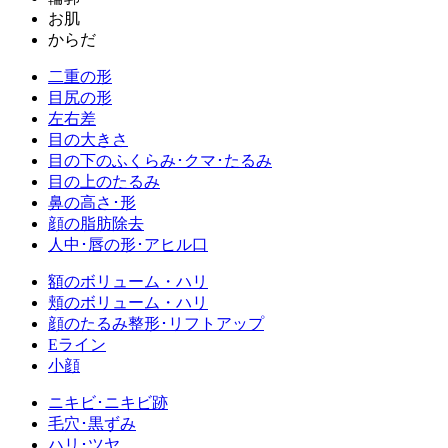
お肌
からだ
二重の形
目尻の形
左右差
目の大きさ
目の下のふくらみ･クマ･たるみ
目の上のたるみ
鼻の高さ･形
顔の脂肪除去
人中･唇の形･アヒル口
額のボリューム・ハリ
頬のボリューム・ハリ
顔のたるみ整形･リフトアップ
Eライン
小顔
ニキビ･ニキビ跡
毛穴･黒ずみ
ハリ･ツヤ