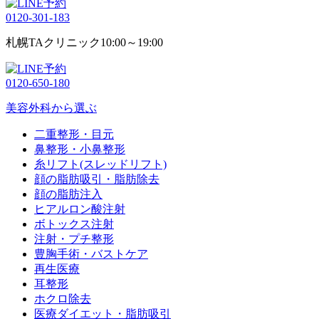
0120-301-183
札幌TAクリニック
10:00～19:00
0120-650-180
美容外科から選ぶ
二重整形・目元
鼻整形・小鼻整形
糸リフト(スレッドリフト)
顔の脂肪吸引・脂肪除去
顔の脂肪注入
ヒアルロン酸注射
ボトックス注射
注射・プチ整形
豊胸手術・バストケア
再生医療
耳整形
ホクロ除去
医療ダイエット・脂肪吸引