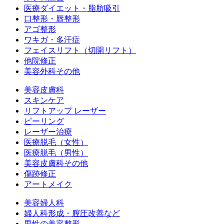
医療ダイエット・脂肪吸引
口整形・唇整形
アゴ整形
ワキガ・多汗症
フェイスリフト（切開リフト）
他院修正
美容外科その他
美容皮膚科
スキンケア
リフトアップ レーザー
ピーリング
レーザー治療
医療脱毛（女性）
医療脱毛（男性）
美容皮膚科その他
傷跡修正
アートメイク
美容婦人科
婦人科形成・膣圧改善など
男性の美容整形