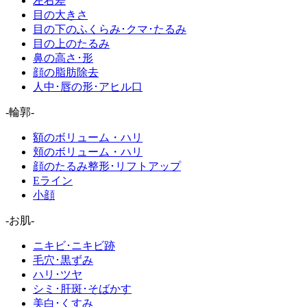
左右差
目の大きさ
目の下のふくらみ･クマ･たるみ
目の上のたるみ
鼻の高さ･形
顔の脂肪除去
人中･唇の形･アヒル口
-輪郭-
額のボリューム・ハリ
頬のボリューム・ハリ
顔のたるみ整形･リフトアップ
Eライン
小顔
-お肌-
ニキビ･ニキビ跡
毛穴･黒ずみ
ハリ･ツヤ
シミ･肝斑･そばかす
美白･くすみ