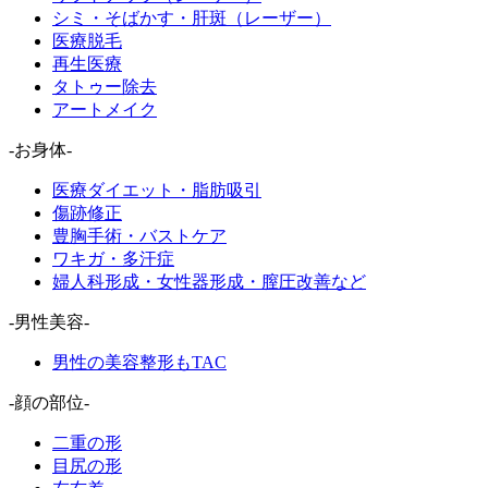
シミ・そばかす・肝斑（レーザー）
医療脱毛
再生医療
タトゥー除去
アートメイク
-お身体-
医療ダイエット・脂肪吸引
傷跡修正
豊胸手術・バストケア
ワキガ・多汗症
婦人科形成・女性器形成・膣圧改善など
-男性美容-
男性の美容整形もTAC
-顔の部位-
二重の形
目尻の形