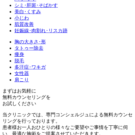
シミ･肝斑･そばかす
美白･くすみ
小じわ
肌質改善
妊娠線･肉割れ･リスカ跡
胸の大きさ･形
タトゥー除去
痩身
脱毛
多汗症･ワキガ
女性器
肩こり
まずはお気軽に
無料カウンセリング
を
お試しください
当クリニックでは、専門コンシェルジュによる無料カウンセ
リングを行っております。
患者様お一人おひとりの様々なご要望やご事情を丁寧に伺
い、最適な施術をご提案させていただきます。