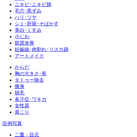
ニキビ･ニキビ跡
毛穴･黒ずみ
ハリ･ツヤ
シミ･肝斑･そばかす
美白･くすみ
小じわ
肌質改善
妊娠線･肉割れ･リスカ跡
アートメイク
からだ
胸の大きさ･形
タトゥー除去
痩身
脱毛
多汗症･ワキガ
女性器
肩こり
症例写真
二重・目元