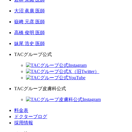
大沼 眞廣 医師
嶽﨑 元彦 医師
高橋 俊明 医師
妹尾 浩史 医師
TACグループ公式
TACグループ皮膚科公式
料金表
ドクターブログ
採用情報