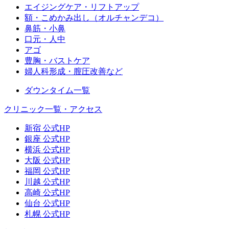
エイジングケア・リフトアップ
額・こめかみ出し（オルチャンデコ）
鼻筋・小鼻
口元・人中
アゴ
豊胸・バストケア
婦人科形成・膣圧改善など
ダウンタイム一覧
クリニック一覧・アクセス
新宿 公式HP
銀座 公式HP
横浜 公式HP
大阪 公式HP
福岡 公式HP
川越 公式HP
高崎 公式HP
仙台 公式HP
札幌 公式HP