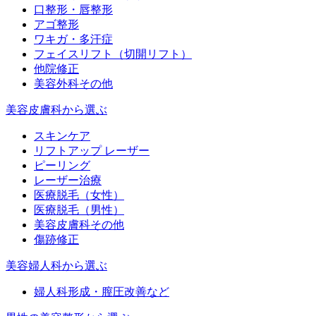
口整形・唇整形
アゴ整形
ワキガ・多汗症
フェイスリフト（切開リフト）
他院修正
美容外科その他
美容皮膚科から選ぶ
スキンケア
リフトアップ レーザー
ピーリング
レーザー治療
医療脱毛（女性）
医療脱毛（男性）
美容皮膚科その他
傷跡修正
美容婦人科から選ぶ
婦人科形成・膣圧改善など