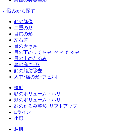
お悩みから探す
顔の部位
二重の形
目尻の形
左右差
目の大きさ
目の下のふくらみ･クマ･たるみ
目の上のたるみ
鼻の高さ･形
顔の脂肪除去
人中･唇の形･アヒル口
輪郭
額のボリューム・ハリ
頬のボリューム・ハリ
顔のたるみ整形･リフトアップ
Eライン
小顔
お肌