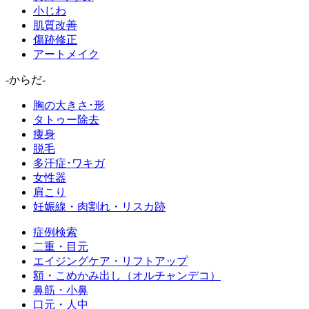
小じわ
肌質改善
傷跡修正
アートメイク
-からだ-
胸の大きさ･形
タトゥー除去
痩身
脱毛
多汗症･ワキガ
女性器
肩こり
妊娠線・肉割れ・リスカ跡
症例検索
二重・目元
エイジングケア・リフトアップ
額・こめかみ出し（オルチャンデコ）
鼻筋・小鼻
口元・人中