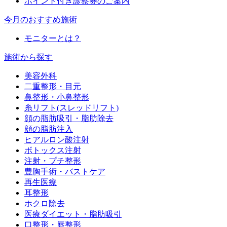
ポイント付き診察券のご案内
今月のおすすめ施術
モニターとは？
施術から探す
美容外科
二重整形・目元
鼻整形・小鼻整形
糸リフト(スレッドリフト)
顔の脂肪吸引・脂肪除去
顔の脂肪注入
ヒアルロン酸注射
ボトックス注射
注射・プチ整形
豊胸手術・バストケア
再生医療
耳整形
ホクロ除去
医療ダイエット・脂肪吸引
口整形・唇整形