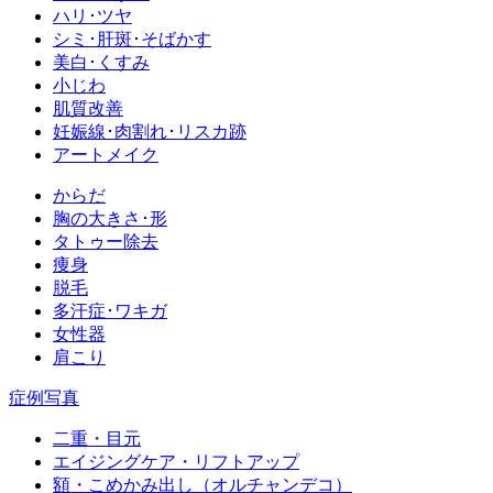
ハリ･ツヤ
シミ･肝斑･そばかす
美白･くすみ
小じわ
肌質改善
妊娠線･肉割れ･リスカ跡
アートメイク
からだ
胸の大きさ･形
タトゥー除去
痩身
脱毛
多汗症･ワキガ
女性器
肩こり
症例写真
二重・目元
エイジングケア・リフトアップ
額・こめかみ出し（オルチャンデコ）