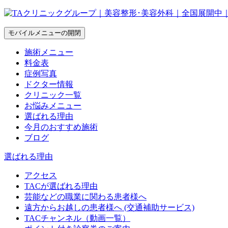
モバイルメニューの開閉
施術メニュー
料金表
症例写真
ドクター情報
クリニック一覧
お悩みメニュー
選ばれる理由
今月のおすすめ施術
ブログ
選ばれる理由
アクセス
TACが選ばれる理由
芸能などの職業に関わる患者様へ
遠方からお越しの患者様へ (交通補助サービス)
TACチャンネル（動画一覧）