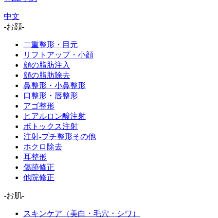
中文
-お顔-
二重整形・目元
リフトアップ・小顔
顔の脂肪注入
顔の脂肪除去
鼻整形・小鼻整形
口整形・唇整形
アゴ整形
ヒアルロン酸注射
ボトックス注射
注射-プチ整形その他
ホクロ除去
耳整形
傷跡修正
他院修正
-お肌-
スキンケア（美白・毛穴・シワ）