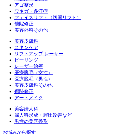
アゴ整形
ワキガ・多汗症
フェイスリフト（切開リフト）
他院修正
美容外科その他
美容皮膚科
スキンケア
リフトアップ レーザー
ピーリング
レーザー治療
医療脱毛（女性）
医療脱毛（男性）
美容皮膚科その他
傷跡修正
アートメイク
美容婦人科
婦人科形成・膣圧改善など
男性の美容整形
お悩みから探す