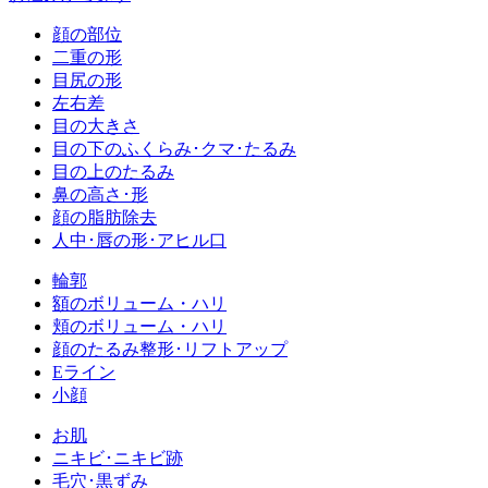
顔の部位
二重の形
目尻の形
左右差
目の大きさ
目の下のふくらみ･クマ･たるみ
目の上のたるみ
鼻の高さ･形
顔の脂肪除去
人中･唇の形･アヒル口
輪郭
額のボリューム・ハリ
頬のボリューム・ハリ
顔のたるみ整形･リフトアップ
Eライン
小顔
お肌
ニキビ･ニキビ跡
毛穴･黒ずみ