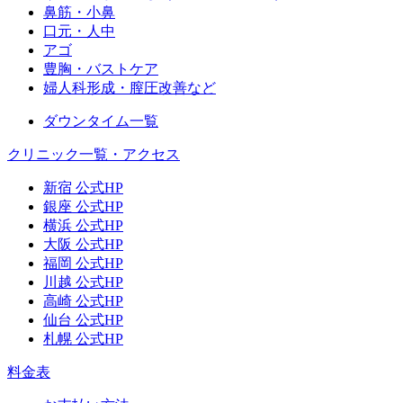
鼻筋・小鼻
口元・人中
アゴ
豊胸・バストケア
婦人科形成・膣圧改善など
ダウンタイム一覧
クリニック一覧・アクセス
新宿 公式HP
銀座 公式HP
横浜 公式HP
大阪 公式HP
福岡 公式HP
川越 公式HP
高崎 公式HP
仙台 公式HP
札幌 公式HP
料金表