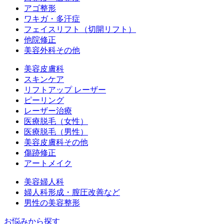
アゴ整形
ワキガ・多汗症
フェイスリフト（切開リフト）
他院修正
美容外科その他
美容皮膚科
スキンケア
リフトアップ レーザー
ピーリング
レーザー治療
医療脱毛（女性）
医療脱毛（男性）
美容皮膚科その他
傷跡修正
アートメイク
美容婦人科
婦人科形成・膣圧改善など
男性の美容整形
お悩みから探す