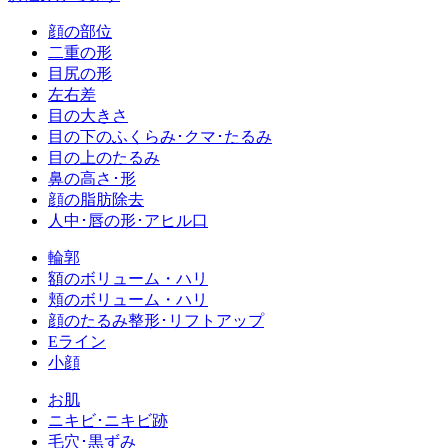
顔の部位
二重の形
目尻の形
左右差
目の大きさ
目の下のふくらみ･クマ･たるみ
目の上のたるみ
鼻の高さ･形
顔の脂肪除去
人中･唇の形･アヒル口
輪郭
額のボリューム・ハリ
頬のボリューム・ハリ
顔のたるみ整形･リフトアップ
Eライン
小顔
お肌
ニキビ･ニキビ跡
毛穴･黒ずみ