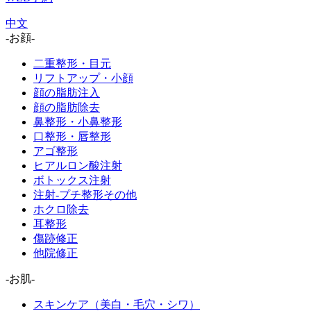
中文
-お顔-
二重整形・目元
リフトアップ・小顔
顔の脂肪注入
顔の脂肪除去
鼻整形・小鼻整形
口整形・唇整形
アゴ整形
ヒアルロン酸注射
ボトックス注射
注射-プチ整形その他
ホクロ除去
耳整形
傷跡修正
他院修正
-お肌-
スキンケア（美白・毛穴・シワ）