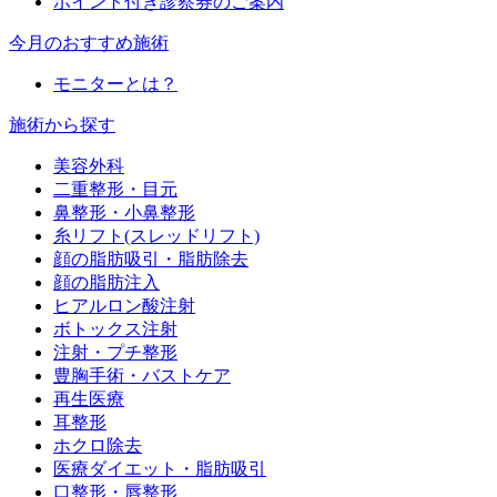
ポイント付き診察券のご案内
今月のおすすめ施術
モニターとは？
施術から探す
美容外科
二重整形・目元
鼻整形・小鼻整形
糸リフト(スレッドリフト)
顔の脂肪吸引・脂肪除去
顔の脂肪注入
ヒアルロン酸注射
ボトックス注射
注射・プチ整形
豊胸手術・バストケア
再生医療
耳整形
ホクロ除去
医療ダイエット・脂肪吸引
口整形・唇整形