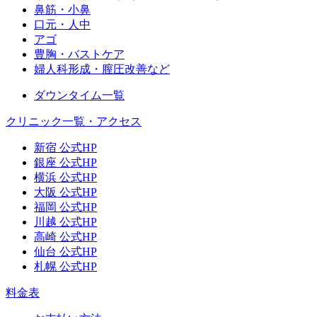
鼻筋・小鼻
口元・人中
アゴ
豊胸・バストケア
婦人科形成・膣圧改善など
ダウンタイム一覧
クリニック一覧・アクセス
新宿 公式HP
銀座 公式HP
横浜 公式HP
大阪 公式HP
福岡 公式HP
川越 公式HP
高崎 公式HP
仙台 公式HP
札幌 公式HP
料金表