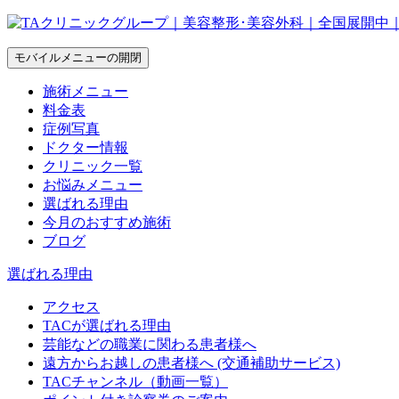
モバイルメニューの開閉
施術メニュー
料金表
症例写真
ドクター情報
クリニック一覧
お悩みメニュー
選ばれる理由
今月のおすすめ施術
ブログ
選ばれる理由
アクセス
TACが選ばれる理由
芸能などの職業に関わる患者様へ
遠方からお越しの患者様へ (交通補助サービス)
TACチャンネル（動画一覧）