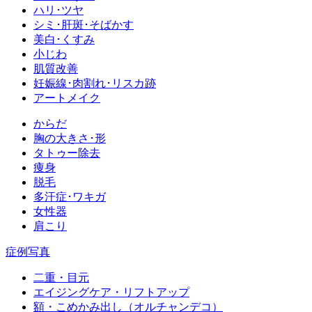
ハリ･ツヤ
シミ･肝斑･そばかす
美白･くすみ
小じわ
肌質改善
妊娠線･肉割れ･リスカ跡
アートメイク
からだ
胸の大きさ･形
タトゥー除去
痩身
脱毛
多汗症･ワキガ
女性器
肩こり
症例写真
二重・目元
エイジングケア・リフトアップ
額・こめかみ出し（オルチャンデコ）