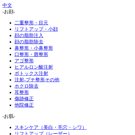
中文
-お顔-
二重整形・目元
リフトアップ・小顔
顔の脂肪注入
顔の脂肪除去
鼻整形・小鼻整形
口整形・唇整形
アゴ整形
ヒアルロン酸注射
ボトックス注射
注射-プチ整形その他
ホクロ除去
耳整形
傷跡修正
他院修正
-お肌-
スキンケア（美白・毛穴・シワ）
リフトアップ（レーザー）