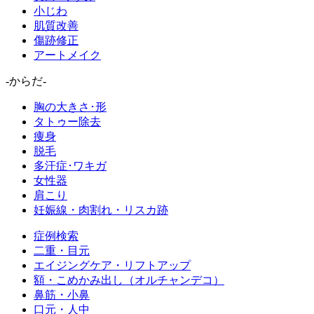
小じわ
肌質改善
傷跡修正
アートメイク
-からだ-
胸の大きさ･形
タトゥー除去
痩身
脱毛
多汗症･ワキガ
女性器
肩こり
妊娠線・肉割れ・リスカ跡
症例検索
二重・目元
エイジングケア・リフトアップ
額・こめかみ出し（オルチャンデコ）
鼻筋・小鼻
口元・人中