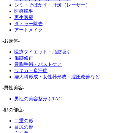
シミ・そばかす・肝斑（レーザー）
医療脱毛
再生医療
タトゥー除去
アートメイク
-お身体-
医療ダイエット・脂肪吸引
傷跡修正
豊胸手術・バストケア
ワキガ・多汗症
婦人科形成・女性器形成・膣圧改善など
-男性美容-
男性の美容整形もTAC
-顔の部位-
二重の形
目尻の形