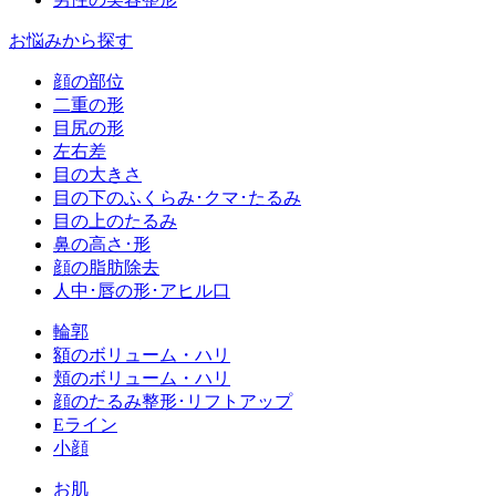
お悩みから探す
顔の部位
二重の形
目尻の形
左右差
目の大きさ
目の下のふくらみ･クマ･たるみ
目の上のたるみ
鼻の高さ･形
顔の脂肪除去
人中･唇の形･アヒル口
輪郭
額のボリューム・ハリ
頬のボリューム・ハリ
顔のたるみ整形･リフトアップ
Eライン
小顔
お肌