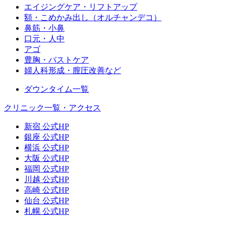
エイジングケア・リフトアップ
額・こめかみ出し（オルチャンデコ）
鼻筋・小鼻
口元・人中
アゴ
豊胸・バストケア
婦人科形成・膣圧改善など
ダウンタイム一覧
クリニック一覧・アクセス
新宿 公式HP
銀座 公式HP
横浜 公式HP
大阪 公式HP
福岡 公式HP
川越 公式HP
高崎 公式HP
仙台 公式HP
札幌 公式HP