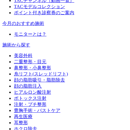
TACチャンネル（動画一覧）
TACモデルコレクション
ポイント付き診察券のご案内
今月のおすすめ施術
モニターとは？
施術から探す
美容外科
二重整形・目元
鼻整形・小鼻整形
糸リフト(スレッドリフト)
顔の脂肪吸引・脂肪除去
顔の脂肪注入
ヒアルロン酸注射
ボトックス注射
注射・プチ整形
豊胸手術・バストケア
再生医療
耳整形
ホクロ除去