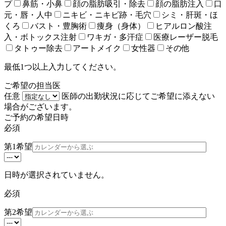
プ
鼻筋・小鼻
顔の脂肪吸引・除去
顔の脂肪注入
口
元・唇・人中
ニキビ・ニキビ跡・毛穴
シミ・肝斑・ほ
くろ
バスト・豊胸術
痩身（身体）
ヒアルロン酸注
入・ボトックス注射
ワキガ・多汗症
医療レーザー脱毛
タトゥー除去
アートメイク
女性器
その他
最低1つ以上入力してください。
ご希望の担当医
任意
医師の出勤状況に応じてご希望に添えない
場合がございます。
ご予約の希望日時
必須
第1希望
日時が選択されていません。
必須
第2希望