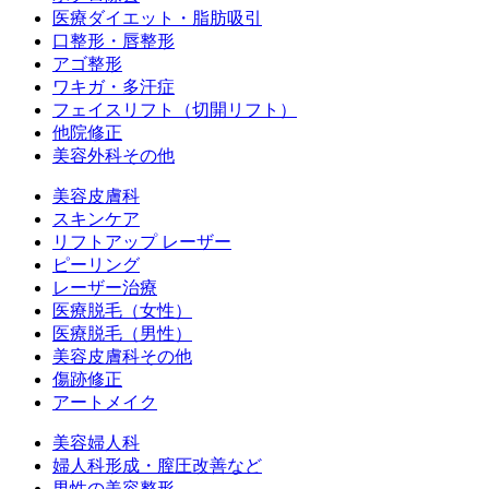
医療ダイエット・脂肪吸引
口整形・唇整形
アゴ整形
ワキガ・多汗症
フェイスリフト（切開リフト）
他院修正
美容外科その他
美容皮膚科
スキンケア
リフトアップ レーザー
ピーリング
レーザー治療
医療脱毛（女性）
医療脱毛（男性）
美容皮膚科その他
傷跡修正
アートメイク
美容婦人科
婦人科形成・膣圧改善など
男性の美容整形