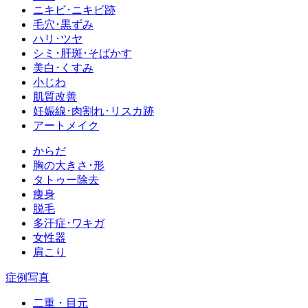
ニキビ･ニキビ跡
毛穴･黒ずみ
ハリ･ツヤ
シミ･肝斑･そばかす
美白･くすみ
小じわ
肌質改善
妊娠線･肉割れ･リスカ跡
アートメイク
からだ
胸の大きさ･形
タトゥー除去
痩身
脱毛
多汗症･ワキガ
女性器
肩こり
症例写真
二重・目元