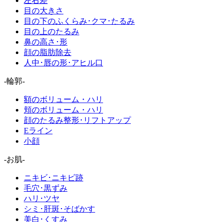
左右差
目の大きさ
目の下のふくらみ･クマ･たるみ
目の上のたるみ
鼻の高さ･形
顔の脂肪除去
人中･唇の形･アヒル口
-輪郭-
額のボリューム・ハリ
頬のボリューム・ハリ
顔のたるみ整形･リフトアップ
Eライン
小顔
-お肌-
ニキビ･ニキビ跡
毛穴･黒ずみ
ハリ･ツヤ
シミ･肝斑･そばかす
美白･くすみ