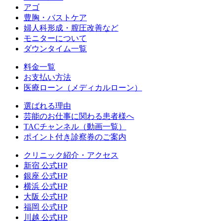
アゴ
豊胸・バストケア
婦人科形成・膣圧改善など
モニターについて
ダウンタイム一覧
料金一覧
お支払い方法
医療ローン（メディカルローン）
選ばれる理由
芸能のお仕事に関わる患者様へ
TACチャンネル（動画一覧）
ポイント付き診察券のご案内
クリニック紹介・アクセス
新宿 公式HP
銀座 公式HP
横浜 公式HP
大阪 公式HP
福岡 公式HP
川越 公式HP