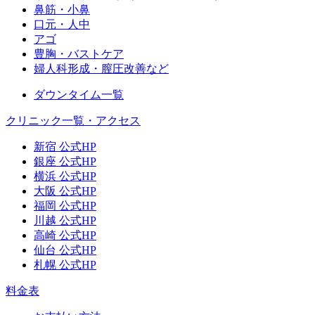
鼻筋・小鼻
口元・人中
アゴ
豊胸・バストケア
婦人科形成・膣圧改善など
ダウンタイム一覧
クリニック一覧・アクセス
新宿 公式HP
銀座 公式HP
横浜 公式HP
大阪 公式HP
福岡 公式HP
川越 公式HP
高崎 公式HP
仙台 公式HP
札幌 公式HP
料金表