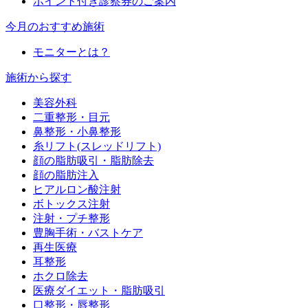
ポイント付き診察券のご案内
今月のおすすめ施術
モニターとは？
施術から探す
美容外科
二重整形・目元
鼻整形・小鼻整形
糸リフト(スレッドリフト)
顔の脂肪吸引・脂肪除去
顔の脂肪注入
ヒアルロン酸注射
ボトックス注射
注射・プチ整形
豊胸手術・バストケア
再生医療
耳整形
ホクロ除去
医療ダイエット・脂肪吸引
口整形・唇整形