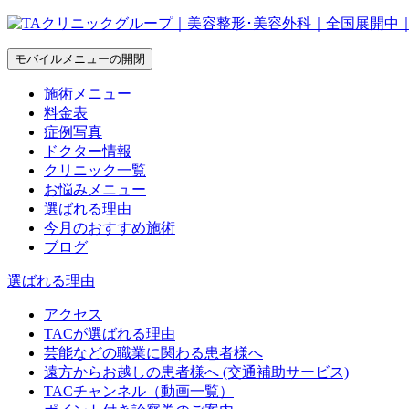
モバイルメニューの開閉
施術メニュー
料金表
症例写真
ドクター情報
クリニック一覧
お悩みメニュー
選ばれる理由
今月のおすすめ施術
ブログ
選ばれる理由
アクセス
TACが選ばれる理由
芸能などの職業に関わる患者様へ
遠方からお越しの患者様へ (交通補助サービス)
TACチャンネル（動画一覧）