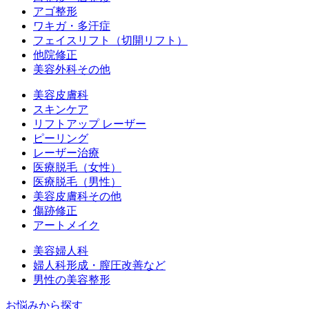
アゴ整形
ワキガ・多汗症
フェイスリフト（切開リフト）
他院修正
美容外科その他
美容皮膚科
スキンケア
リフトアップ レーザー
ピーリング
レーザー治療
医療脱毛（女性）
医療脱毛（男性）
美容皮膚科その他
傷跡修正
アートメイク
美容婦人科
婦人科形成・膣圧改善など
男性の美容整形
お悩みから探す