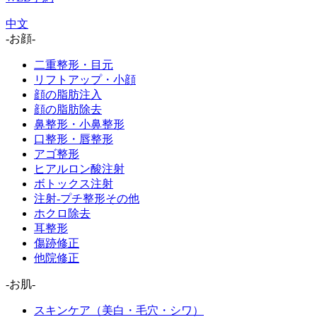
中文
-お顔-
二重整形・目元
リフトアップ・小顔
顔の脂肪注入
顔の脂肪除去
鼻整形・小鼻整形
口整形・唇整形
アゴ整形
ヒアルロン酸注射
ボトックス注射
注射-プチ整形その他
ホクロ除去
耳整形
傷跡修正
他院修正
-お肌-
スキンケア（美白・毛穴・シワ）