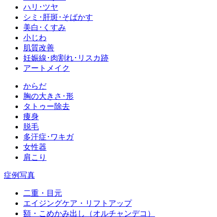
ハリ･ツヤ
シミ･肝斑･そばかす
美白･くすみ
小じわ
肌質改善
妊娠線･肉割れ･リスカ跡
アートメイク
からだ
胸の大きさ･形
タトゥー除去
痩身
脱毛
多汗症･ワキガ
女性器
肩こり
症例写真
二重・目元
エイジングケア・リフトアップ
額・こめかみ出し（オルチャンデコ）