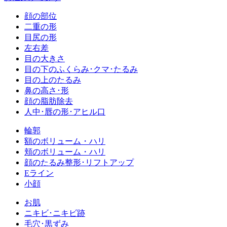
顔の部位
二重の形
目尻の形
左右差
目の大きさ
目の下のふくらみ･クマ･たるみ
目の上のたるみ
鼻の高さ･形
顔の脂肪除去
人中･唇の形･アヒル口
輪郭
額のボリューム・ハリ
頬のボリューム・ハリ
顔のたるみ整形･リフトアップ
Eライン
小顔
お肌
ニキビ･ニキビ跡
毛穴･黒ずみ