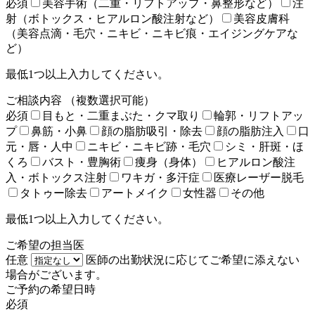
必須
美容手術（二重・リフトアップ・鼻整形など）
注
射（ボトックス・ヒアルロン酸注射など）
美容皮膚科
（美容点滴・毛穴・ニキビ・ニキビ痕・エイジングケアな
ど）
最低1つ以上入力してください。
ご相談内容
（複数選択可能）
必須
目もと・二重まぶた・クマ取り
輪郭・リフトアッ
プ
鼻筋・小鼻
顔の脂肪吸引・除去
顔の脂肪注入
口
元・唇・人中
ニキビ・ニキビ跡・毛穴
シミ・肝斑・ほ
くろ
バスト・豊胸術
痩身（身体）
ヒアルロン酸注
入・ボトックス注射
ワキガ・多汗症
医療レーザー脱毛
タトゥー除去
アートメイク
女性器
その他
最低1つ以上入力してください。
ご希望の担当医
任意
医師の出勤状況に応じてご希望に添えない
場合がございます。
ご予約の希望日時
必須