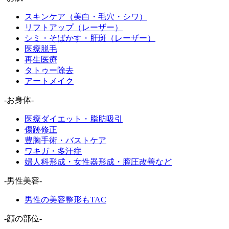
スキンケア（美白・毛穴・シワ）
リフトアップ（レーザー）
シミ・そばかす・肝斑（レーザー）
医療脱毛
再生医療
タトゥー除去
アートメイク
-お身体-
医療ダイエット・脂肪吸引
傷跡修正
豊胸手術・バストケア
ワキガ・多汗症
婦人科形成・女性器形成・膣圧改善など
-男性美容-
男性の美容整形もTAC
-顔の部位-