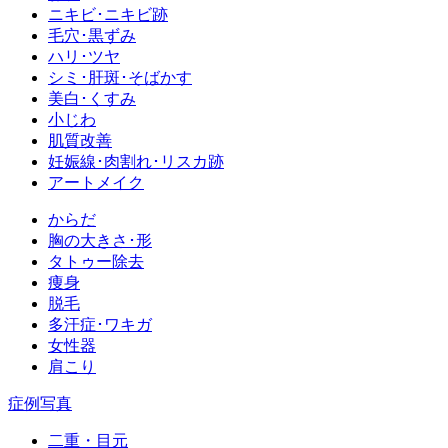
ニキビ･ニキビ跡
毛穴･黒ずみ
ハリ･ツヤ
シミ･肝斑･そばかす
美白･くすみ
小じわ
肌質改善
妊娠線･肉割れ･リスカ跡
アートメイク
からだ
胸の大きさ･形
タトゥー除去
痩身
脱毛
多汗症･ワキガ
女性器
肩こり
症例写真
二重・目元