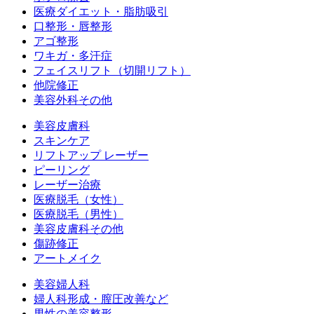
医療ダイエット・脂肪吸引
口整形・唇整形
アゴ整形
ワキガ・多汗症
フェイスリフト（切開リフト）
他院修正
美容外科その他
美容皮膚科
スキンケア
リフトアップ レーザー
ピーリング
レーザー治療
医療脱毛（女性）
医療脱毛（男性）
美容皮膚科その他
傷跡修正
アートメイク
美容婦人科
婦人科形成・膣圧改善など
男性の美容整形