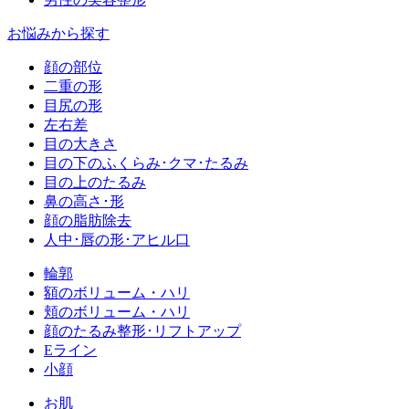
お悩みから探す
顔の部位
二重の形
目尻の形
左右差
目の大きさ
目の下のふくらみ･クマ･たるみ
目の上のたるみ
鼻の高さ･形
顔の脂肪除去
人中･唇の形･アヒル口
輪郭
額のボリューム・ハリ
頬のボリューム・ハリ
顔のたるみ整形･リフトアップ
Eライン
小顔
お肌