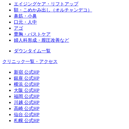
エイジングケア・リフトアップ
額・こめかみ出し（オルチャンデコ）
鼻筋・小鼻
口元・人中
アゴ
豊胸・バストケア
婦人科形成・膣圧改善など
ダウンタイム一覧
クリニック一覧・アクセス
新宿 公式HP
銀座 公式HP
横浜 公式HP
大阪 公式HP
福岡 公式HP
川越 公式HP
高崎 公式HP
仙台 公式HP
札幌 公式HP