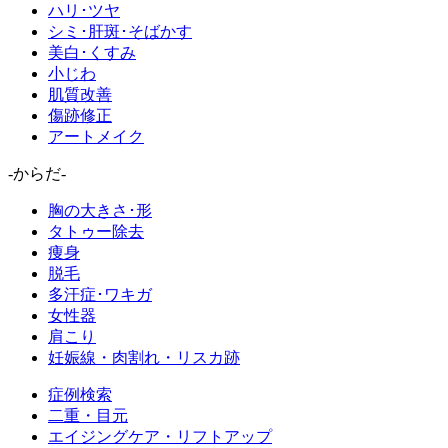
ハリ･ツヤ
シミ･肝斑･そばかす
美白･くすみ
小じわ
肌質改善
傷跡修正
アートメイク
-からだ-
胸の大きさ･形
タトゥー除去
痩身
脱毛
多汗症･ワキガ
女性器
肩こり
妊娠線・肉割れ・リスカ跡
症例検索
二重・目元
エイジングケア・リフトアップ