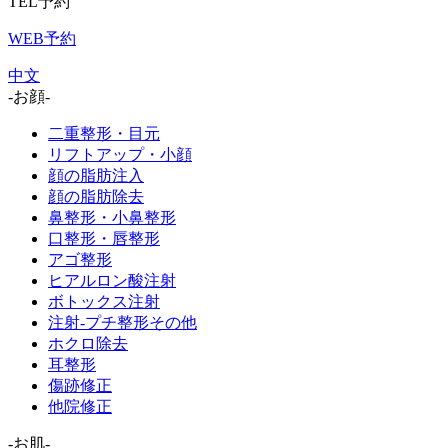
TEL予約
WEB予約
中文
-お顔-
二重整形・目元
リフトアップ・小顔
顔の脂肪注入
顔の脂肪除去
鼻整形・小鼻整形
口整形・唇整形
アゴ整形
ヒアルロン酸注射
ボトックス注射
注射-プチ整形その他
ホクロ除去
耳整形
傷跡修正
他院修正
-お肌-