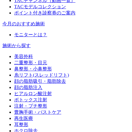
TACチャンネル（動画一覧）
TACモデルコレクション
ポイント付き診察券のご案内
今月のおすすめ施術
モニターとは？
施術から探す
美容外科
二重整形・目元
鼻整形・小鼻整形
糸リフト(スレッドリフト)
顔の脂肪吸引・脂肪除去
顔の脂肪注入
ヒアルロン酸注射
ボトックス注射
注射・プチ整形
豊胸手術・バストケア
再生医療
耳整形
ホクロ除去