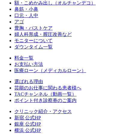
額・こめかみ出し（オルチャンデコ）
鼻筋・小鼻
口元・人中
アゴ
豊胸・バストケア
婦人科形成・膣圧改善など
モニターについて
ダウンタイム一覧
料金一覧
お支払い方法
医療ローン（メディカルローン）
選ばれる理由
芸能のお仕事に関わる患者様へ
TACチャンネル（動画一覧）
ポイント付き診察券のご案内
クリニック紹介・アクセス
新宿 公式HP
銀座 公式HP
横浜 公式HP