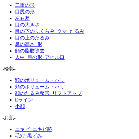
二重の形
目尻の形
左右差
目の大きさ
目の下のふくらみ･クマ･たるみ
目の上のたるみ
鼻の高さ･形
顔の脂肪除去
人中･唇の形･アヒル口
-輪郭-
額のボリューム・ハリ
頬のボリューム・ハリ
顔のたるみ整形･リフトアップ
Eライン
小顔
-お肌-
ニキビ･ニキビ跡
毛穴･黒ずみ