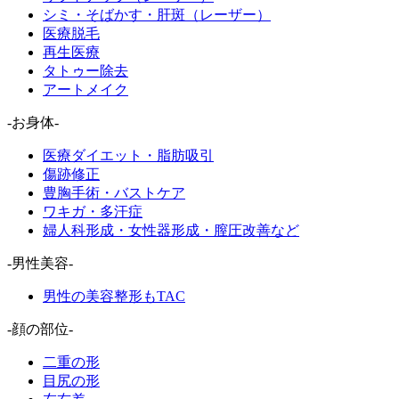
シミ・そばかす・肝斑（レーザー）
医療脱毛
再生医療
タトゥー除去
アートメイク
-お身体-
医療ダイエット・脂肪吸引
傷跡修正
豊胸手術・バストケア
ワキガ・多汗症
婦人科形成・女性器形成・膣圧改善など
-男性美容-
男性の美容整形もTAC
-顔の部位-
二重の形
目尻の形