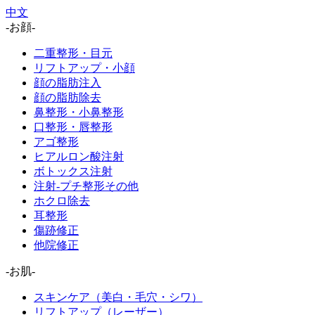
中文
-お顔-
二重整形・目元
リフトアップ・小顔
顔の脂肪注入
顔の脂肪除去
鼻整形・小鼻整形
口整形・唇整形
アゴ整形
ヒアルロン酸注射
ボトックス注射
注射-プチ整形その他
ホクロ除去
耳整形
傷跡修正
他院修正
-お肌-
スキンケア（美白・毛穴・シワ）
リフトアップ（レーザー）