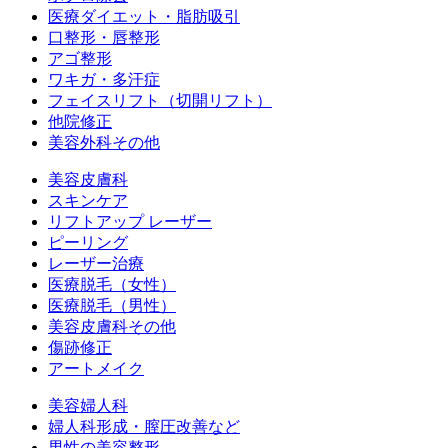
医療ダイエット・脂肪吸引
口整形・唇整形
アゴ整形
ワキガ・多汗症
フェイスリフト（切開リフト）
他院修正
美容外科その他
美容皮膚科
スキンケア
リフトアップ レーザー
ピーリング
レーザー治療
医療脱毛（女性）
医療脱毛（男性）
美容皮膚科その他
傷跡修正
アートメイク
美容婦人科
婦人科形成・膣圧改善など
男性の美容整形