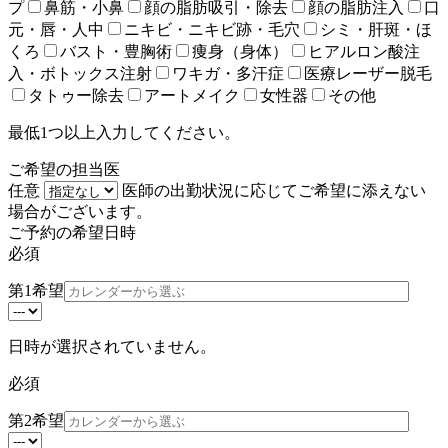
プ
鼻筋・小鼻
顔の脂肪吸引・除去
顔の脂肪注入
口
元・唇・人中
ニキビ・ニキビ跡・毛穴
シミ・肝斑・ほ
くろ
バスト・豊胸術
痩身（身体）
ヒアルロン酸注
入・ボトックス注射
ワキガ・多汗症
医療レーザー脱毛
タトゥー除去
アートメイク
女性器
その他
最低1つ以上入力してください。
ご希望の担当医
任意
医師の出勤状況に応じてご希望に添えない
場合がございます。
ご予約の希望日時
必須
第1希望
日時が選択されていません。
必須
第2希望