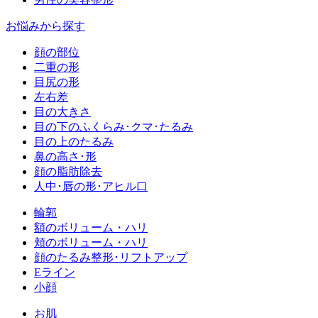
お悩みから探す
顔の部位
二重の形
目尻の形
左右差
目の大きさ
目の下のふくらみ･クマ･たるみ
目の上のたるみ
鼻の高さ･形
顔の脂肪除去
人中･唇の形･アヒル口
輪郭
額のボリューム・ハリ
頬のボリューム・ハリ
顔のたるみ整形･リフトアップ
Eライン
小顔
お肌