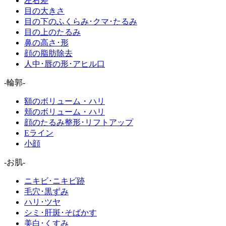
左右差
目の大きさ
目の下のふくらみ･クマ･たるみ
目の上のたるみ
鼻の高さ･形
顔の脂肪除去
人中･唇の形･アヒル口
-輪郭-
額のボリューム・ハリ
頬のボリューム・ハリ
顔のたるみ整形･リフトアップ
Eライン
小顔
-お肌-
ニキビ･ニキビ跡
毛穴･黒ずみ
ハリ･ツヤ
シミ･肝斑･そばかす
美白･くすみ