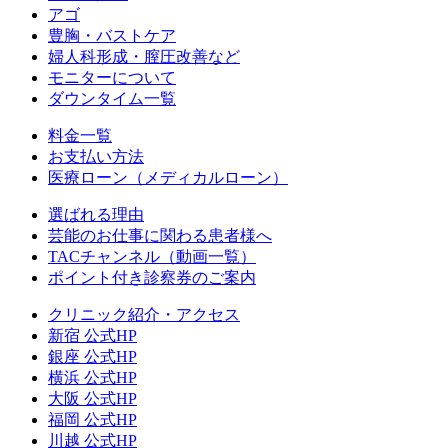
アゴ
豊胸・バストケア
婦人科形成・膣圧改善など
モニターについて
ダウンタイム一覧
料金一覧
お支払い方法
医療ローン（メディカルローン）
選ばれる理由
芸能のお仕事に関わる患者様へ
TACチャンネル（動画一覧）
ポイント付き診察券のご案内
クリニック紹介・アクセス
新宿 公式HP
銀座 公式HP
横浜 公式HP
大阪 公式HP
福岡 公式HP
川越 公式HP