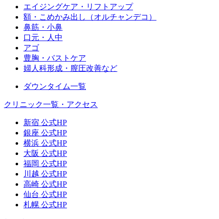
エイジングケア・リフトアップ
額・こめかみ出し（オルチャンデコ）
鼻筋・小鼻
口元・人中
アゴ
豊胸・バストケア
婦人科形成・膣圧改善など
ダウンタイム一覧
クリニック一覧・アクセス
新宿 公式HP
銀座 公式HP
横浜 公式HP
大阪 公式HP
福岡 公式HP
川越 公式HP
高崎 公式HP
仙台 公式HP
札幌 公式HP