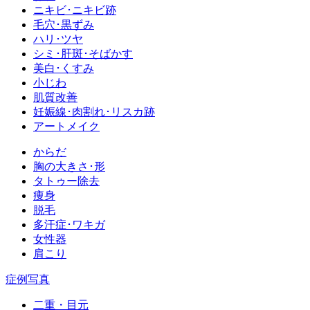
ニキビ･ニキビ跡
毛穴･黒ずみ
ハリ･ツヤ
シミ･肝斑･そばかす
美白･くすみ
小じわ
肌質改善
妊娠線･肉割れ･リスカ跡
アートメイク
からだ
胸の大きさ･形
タトゥー除去
痩身
脱毛
多汗症･ワキガ
女性器
肩こり
症例写真
二重・目元