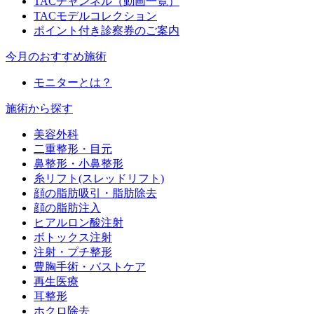
TACチャンネル（動画一覧）
TACモデルコレクション
ポイント付き診察券のご案内
今月のおすすめ施術
モニターとは？
施術から探す
美容外科
二重整形・目元
鼻整形・小鼻整形
糸リフト(スレッドリフト)
顔の脂肪吸引・脂肪除去
顔の脂肪注入
ヒアルロン酸注射
ボトックス注射
注射・プチ整形
豊胸手術・バストケア
再生医療
耳整形
ホクロ除去