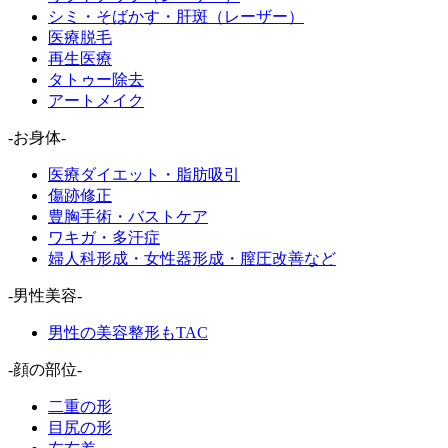
シミ・そばかす・肝斑（レーザー）
医療脱毛
再生医療
タトゥー除去
アートメイク
-お身体-
医療ダイエット・脂肪吸引
傷跡修正
豊胸手術・バストケア
ワキガ・多汗症
婦人科形成・女性器形成・膣圧改善など
-男性美容-
男性の美容整形もTAC
-顔の部位-
二重の形
目尻の形