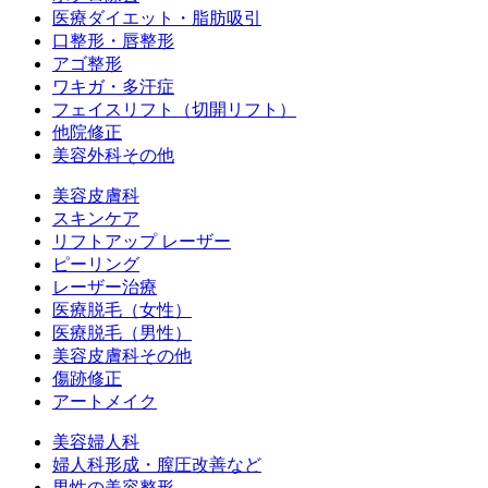
医療ダイエット・脂肪吸引
口整形・唇整形
アゴ整形
ワキガ・多汗症
フェイスリフト（切開リフト）
他院修正
美容外科その他
美容皮膚科
スキンケア
リフトアップ レーザー
ピーリング
レーザー治療
医療脱毛（女性）
医療脱毛（男性）
美容皮膚科その他
傷跡修正
アートメイク
美容婦人科
婦人科形成・膣圧改善など
男性の美容整形