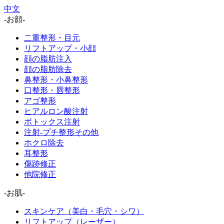
中文
-お顔-
二重整形・目元
リフトアップ・小顔
顔の脂肪注入
顔の脂肪除去
鼻整形・小鼻整形
口整形・唇整形
アゴ整形
ヒアルロン酸注射
ボトックス注射
注射-プチ整形その他
ホクロ除去
耳整形
傷跡修正
他院修正
-お肌-
スキンケア（美白・毛穴・シワ）
リフトアップ（レーザー）