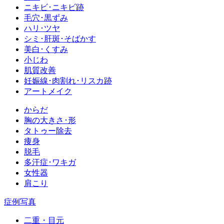
ニキビ･ニキビ跡
毛穴･黒ずみ
ハリ･ツヤ
シミ･肝斑･そばかす
美白･くすみ
小じわ
肌質改善
妊娠線･肉割れ･リスカ跡
アートメイク
からだ
胸の大きさ･形
タトゥー除去
痩身
脱毛
多汗症･ワキガ
女性器
肩こり
症例写真
二重・目元