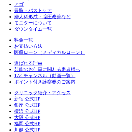
アゴ
豊胸・バストケア
婦人科形成・膣圧改善など
モニターについて
ダウンタイム一覧
料金一覧
お支払い方法
医療ローン（メディカルローン）
選ばれる理由
芸能のお仕事に関わる患者様へ
TACチャンネル（動画一覧）
ポイント付き診察券のご案内
クリニック紹介・アクセス
新宿 公式HP
銀座 公式HP
横浜 公式HP
大阪 公式HP
福岡 公式HP
川越 公式HP