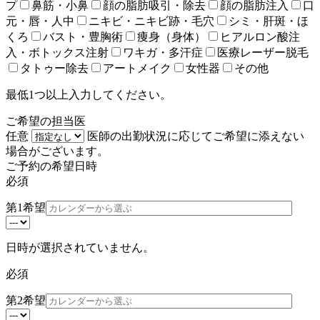
プ
鼻筋・小鼻
顔の脂肪吸引・除去
顔の脂肪注入
口
元・唇・人中
ニキビ・ニキビ跡・毛穴
シミ・肝斑・ほ
くろ
バスト・豊胸術
痩身（身体）
ヒアルロン酸注
入・ボトックス注射
ワキガ・多汗症
医療レーザー脱毛
タトゥー除去
アートメイク
女性器
その他
最低1つ以上入力してください。
ご希望の担当医
任意
医師の出勤状況に応じてご希望に添えない
場合がございます。
ご予約の希望日時
必須
第1希望
日時が選択されていません。
必須
第2希望