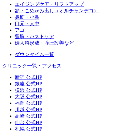
エイジングケア・リフトアップ
額・こめかみ出し（オルチャンデコ）
鼻筋・小鼻
口元・人中
アゴ
豊胸・バストケア
婦人科形成・膣圧改善など
ダウンタイム一覧
クリニック一覧・アクセス
新宿 公式HP
銀座 公式HP
横浜 公式HP
大阪 公式HP
福岡 公式HP
川越 公式HP
高崎 公式HP
仙台 公式HP
札幌 公式HP