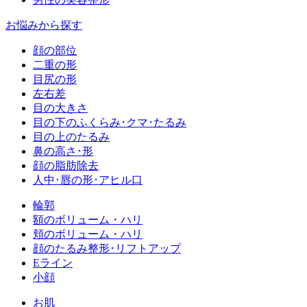
お悩みから探す
顔の部位
二重の形
目尻の形
左右差
目の大きさ
目の下のふくらみ･クマ･たるみ
目の上のたるみ
鼻の高さ･形
顔の脂肪除去
人中･唇の形･アヒル口
輪郭
額のボリューム・ハリ
頬のボリューム・ハリ
顔のたるみ整形･リフトアップ
Eライン
小顔
お肌