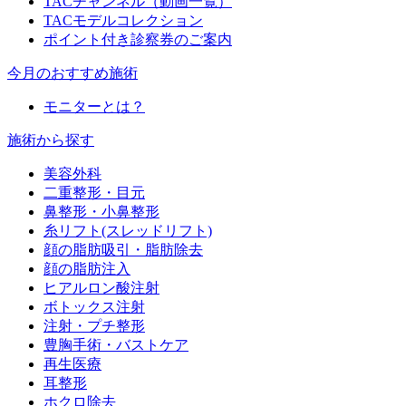
TACチャンネル（動画一覧）
TACモデルコレクション
ポイント付き診察券のご案内
今月のおすすめ施術
モニターとは？
施術から探す
美容外科
二重整形・目元
鼻整形・小鼻整形
糸リフト(スレッドリフト)
顔の脂肪吸引・脂肪除去
顔の脂肪注入
ヒアルロン酸注射
ボトックス注射
注射・プチ整形
豊胸手術・バストケア
再生医療
耳整形
ホクロ除去