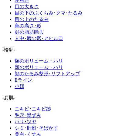
左右差
目の大きさ
目の下のふくらみ･クマ･たるみ
目の上のたるみ
鼻の高さ･形
顔の脂肪除去
人中･唇の形･アヒル口
-輪郭-
額のボリューム・ハリ
頬のボリューム・ハリ
顔のたるみ整形･リフトアップ
Eライン
小顔
-お肌-
ニキビ･ニキビ跡
毛穴･黒ずみ
ハリ･ツヤ
シミ･肝斑･そばかす
美白･くすみ