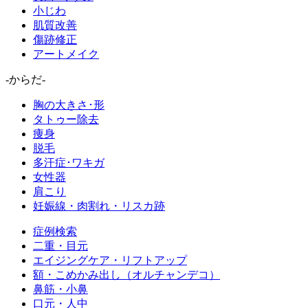
小じわ
肌質改善
傷跡修正
アートメイク
-からだ-
胸の大きさ･形
タトゥー除去
痩身
脱毛
多汗症･ワキガ
女性器
肩こり
妊娠線・肉割れ・リスカ跡
症例検索
二重・目元
エイジングケア・リフトアップ
額・こめかみ出し（オルチャンデコ）
鼻筋・小鼻
口元・人中