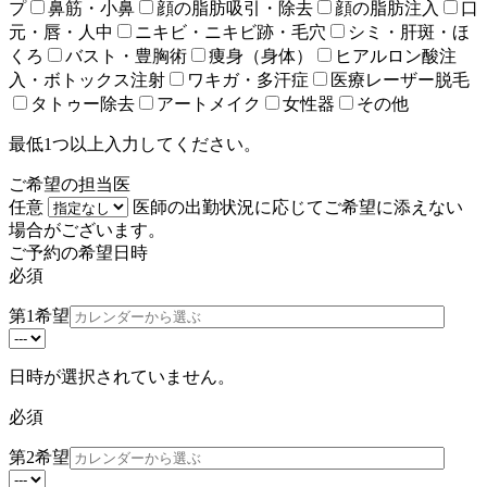
プ
鼻筋・小鼻
顔の脂肪吸引・除去
顔の脂肪注入
口
元・唇・人中
ニキビ・ニキビ跡・毛穴
シミ・肝斑・ほ
くろ
バスト・豊胸術
痩身（身体）
ヒアルロン酸注
入・ボトックス注射
ワキガ・多汗症
医療レーザー脱毛
タトゥー除去
アートメイク
女性器
その他
最低1つ以上入力してください。
ご希望の担当医
任意
医師の出勤状況に応じてご希望に添えない
場合がございます。
ご予約の希望日時
必須
第1希望
日時が選択されていません。
必須
第2希望