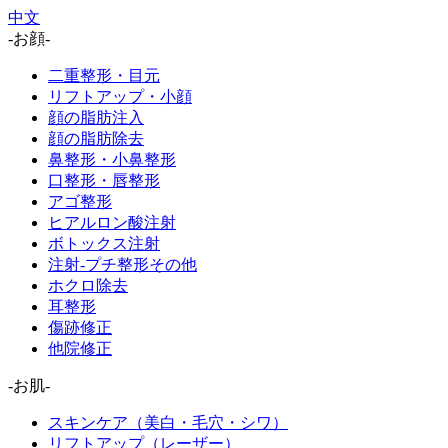
中文
-お顔-
二重整形・目元
リフトアップ・小顔
顔の脂肪注入
顔の脂肪除去
鼻整形・小鼻整形
口整形・唇整形
アゴ整形
ヒアルロン酸注射
ボトックス注射
注射-プチ整形その他
ホクロ除去
耳整形
傷跡修正
他院修正
-お肌-
スキンケア（美白・毛穴・シワ）
リフトアップ（レーザー）