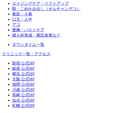
エイジングケア・リフトアップ
額・こめかみ出し（オルチャンデコ）
鼻筋・小鼻
口元・人中
アゴ
豊胸・バストケア
婦人科形成・膣圧改善など
ダウンタイム一覧
クリニック一覧・アクセス
新宿 公式HP
銀座 公式HP
横浜 公式HP
大阪 公式HP
福岡 公式HP
川越 公式HP
高崎 公式HP
仙台 公式HP
札幌 公式HP