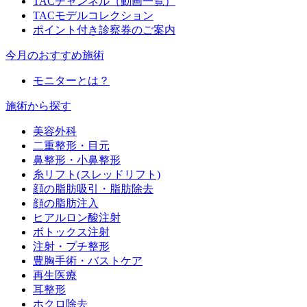
TACチャンネル（動画一覧）
TACモデルコレクション
ポイント付き診察券のご案内
今月のおすすめ施術
モニターとは？
施術から探す
美容外科
二重整形・目元
鼻整形・小鼻整形
糸リフト(スレッドリフト)
顔の脂肪吸引・脂肪除去
顔の脂肪注入
ヒアルロン酸注射
ボトックス注射
注射・プチ整形
豊胸手術・バストケア
再生医療
耳整形
ホクロ除去