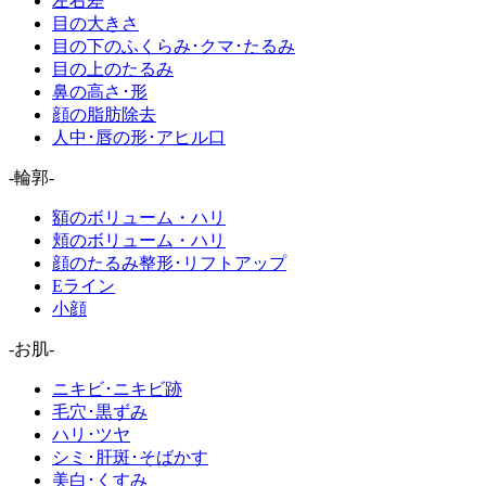
左右差
目の大きさ
目の下のふくらみ･クマ･たるみ
目の上のたるみ
鼻の高さ･形
顔の脂肪除去
人中･唇の形･アヒル口
-輪郭-
額のボリューム・ハリ
頬のボリューム・ハリ
顔のたるみ整形･リフトアップ
Eライン
小顔
-お肌-
ニキビ･ニキビ跡
毛穴･黒ずみ
ハリ･ツヤ
シミ･肝斑･そばかす
美白･くすみ