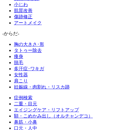
小じわ
肌質改善
傷跡修正
アートメイク
-からだ-
胸の大きさ･形
タトゥー除去
痩身
脱毛
多汗症･ワキガ
女性器
肩こり
妊娠線・肉割れ・リスカ跡
症例検索
二重・目元
エイジングケア・リフトアップ
額・こめかみ出し（オルチャンデコ）
鼻筋・小鼻
口元・人中