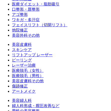
医療ダイエット・脂肪吸引
口整形・唇整形
アゴ整形
ワキガ・多汗症
フェイスリフト（切開リフト）
他院修正
美容外科その他
美容皮膚科
スキンケア
リフトアップ レーザー
ピーリング
レーザー治療
医療脱毛（女性）
医療脱毛（男性）
美容皮膚科その他
傷跡修正
アートメイク
美容婦人科
婦人科形成・膣圧改善など
男性の美容整形