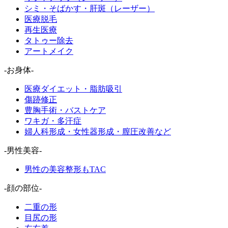
シミ・そばかす・肝斑（レーザー）
医療脱毛
再生医療
タトゥー除去
アートメイク
-お身体-
医療ダイエット・脂肪吸引
傷跡修正
豊胸手術・バストケア
ワキガ・多汗症
婦人科形成・女性器形成・膣圧改善など
-男性美容-
男性の美容整形もTAC
-顔の部位-
二重の形
目尻の形