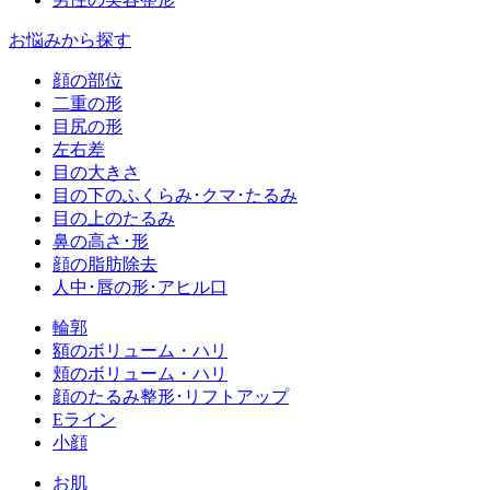
お悩みから探す
顔の部位
二重の形
目尻の形
左右差
目の大きさ
目の下のふくらみ･クマ･たるみ
目の上のたるみ
鼻の高さ･形
顔の脂肪除去
人中･唇の形･アヒル口
輪郭
額のボリューム・ハリ
頬のボリューム・ハリ
顔のたるみ整形･リフトアップ
Eライン
小顔
お肌