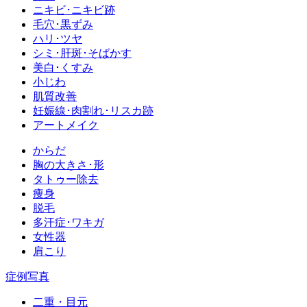
ニキビ･ニキビ跡
毛穴･黒ずみ
ハリ･ツヤ
シミ･肝斑･そばかす
美白･くすみ
小じわ
肌質改善
妊娠線･肉割れ･リスカ跡
アートメイク
からだ
胸の大きさ･形
タトゥー除去
痩身
脱毛
多汗症･ワキガ
女性器
肩こり
症例写真
二重・目元