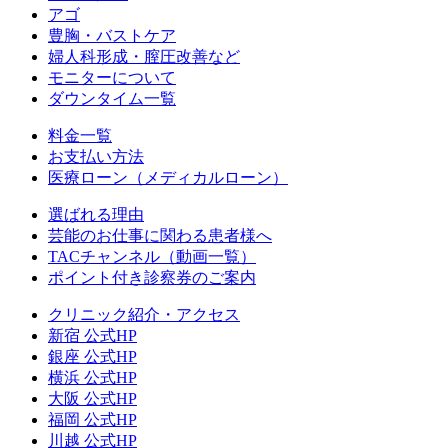
アゴ
豊胸・バストケア
婦人科形成・膣圧改善など
モニターについて
ダウンタイム一覧
料金一覧
お支払い方法
医療ローン（メディカルローン）
選ばれる理由
芸能のお仕事に関わる患者様へ
TACチャンネル（動画一覧）
ポイント付き診察券のご案内
クリニック紹介・アクセス
新宿 公式HP
銀座 公式HP
横浜 公式HP
大阪 公式HP
福岡 公式HP
川越 公式HP