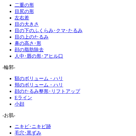
二重の形
目尻の形
左右差
目の大きさ
目の下のふくらみ･クマ･たるみ
目の上のたるみ
鼻の高さ･形
顔の脂肪除去
人中･唇の形･アヒル口
-輪郭-
額のボリューム・ハリ
頬のボリューム・ハリ
顔のたるみ整形･リフトアップ
Eライン
小顔
-お肌-
ニキビ･ニキビ跡
毛穴･黒ずみ