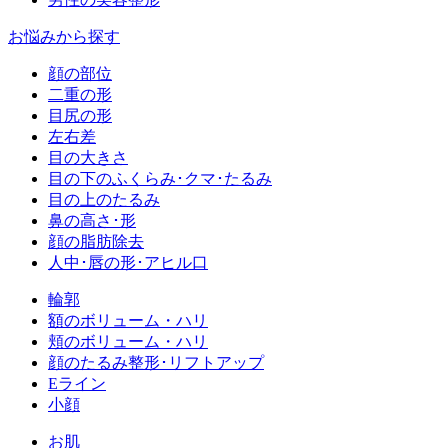
お悩みから探す
顔の部位
二重の形
目尻の形
左右差
目の大きさ
目の下のふくらみ･クマ･たるみ
目の上のたるみ
鼻の高さ･形
顔の脂肪除去
人中･唇の形･アヒル口
輪郭
額のボリューム・ハリ
頬のボリューム・ハリ
顔のたるみ整形･リフトアップ
Eライン
小顔
お肌