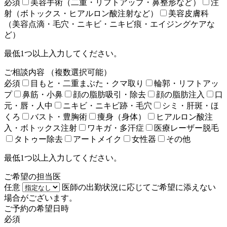
必須
美容手術（二重・リフトアップ・鼻整形など）
注
射（ボトックス・ヒアルロン酸注射など）
美容皮膚科
（美容点滴・毛穴・ニキビ・ニキビ痕・エイジングケアな
ど）
最低1つ以上入力してください。
ご相談内容
（複数選択可能）
必須
目もと・二重まぶた・クマ取り
輪郭・リフトアッ
プ
鼻筋・小鼻
顔の脂肪吸引・除去
顔の脂肪注入
口
元・唇・人中
ニキビ・ニキビ跡・毛穴
シミ・肝斑・ほ
くろ
バスト・豊胸術
痩身（身体）
ヒアルロン酸注
入・ボトックス注射
ワキガ・多汗症
医療レーザー脱毛
タトゥー除去
アートメイク
女性器
その他
最低1つ以上入力してください。
ご希望の担当医
任意
医師の出勤状況に応じてご希望に添えない
場合がございます。
ご予約の希望日時
必須