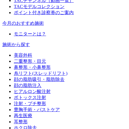
TACチャンネル（動画一覧）
TACモデルコレクション
ポイント付き診察券のご案内
今月のおすすめ施術
モニターとは？
施術から探す
美容外科
二重整形・目元
鼻整形・小鼻整形
糸リフト(スレッドリフト)
顔の脂肪吸引・脂肪除去
顔の脂肪注入
ヒアルロン酸注射
ボトックス注射
注射・プチ整形
豊胸手術・バストケア
再生医療
耳整形
ホクロ除去