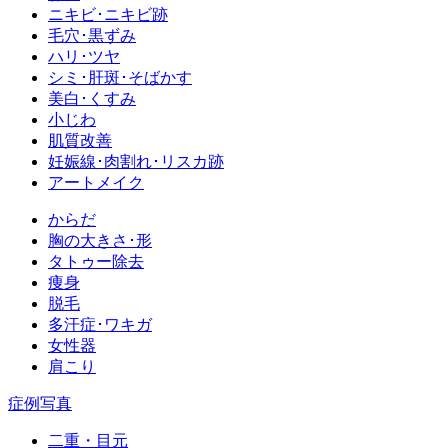
ニキビ･ニキビ跡
毛穴･黒ずみ
ハリ･ツヤ
シミ･肝斑･そばかす
美白･くすみ
小じわ
肌質改善
妊娠線･肉割れ･リスカ跡
アートメイク
からだ
胸の大きさ･形
タトゥー除去
痩身
脱毛
多汗症･ワキガ
女性器
肩こり
症例写真
二重・目元