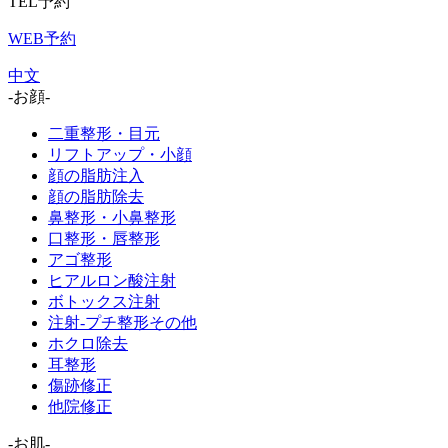
TEL予約
WEB予約
中文
-お顔-
二重整形・目元
リフトアップ・小顔
顔の脂肪注入
顔の脂肪除去
鼻整形・小鼻整形
口整形・唇整形
アゴ整形
ヒアルロン酸注射
ボトックス注射
注射-プチ整形その他
ホクロ除去
耳整形
傷跡修正
他院修正
-お肌-