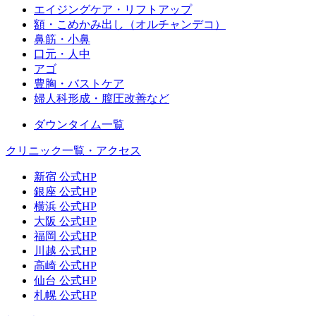
エイジングケア・リフトアップ
額・こめかみ出し（オルチャンデコ）
鼻筋・小鼻
口元・人中
アゴ
豊胸・バストケア
婦人科形成・膣圧改善など
ダウンタイム一覧
クリニック一覧・アクセス
新宿 公式HP
銀座 公式HP
横浜 公式HP
大阪 公式HP
福岡 公式HP
川越 公式HP
高崎 公式HP
仙台 公式HP
札幌 公式HP