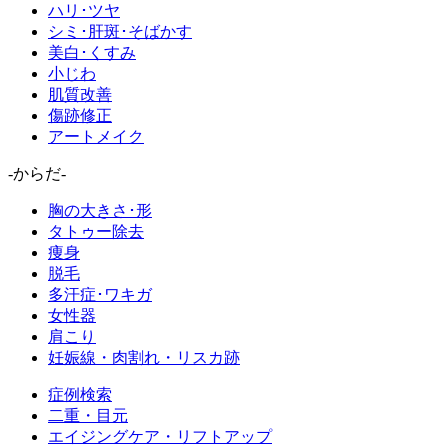
ハリ･ツヤ
シミ･肝斑･そばかす
美白･くすみ
小じわ
肌質改善
傷跡修正
アートメイク
-からだ-
胸の大きさ･形
タトゥー除去
痩身
脱毛
多汗症･ワキガ
女性器
肩こり
妊娠線・肉割れ・リスカ跡
症例検索
二重・目元
エイジングケア・リフトアップ