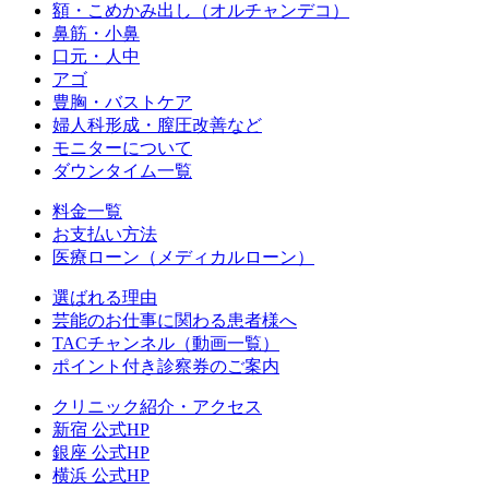
額・こめかみ出し（オルチャンデコ）
鼻筋・小鼻
口元・人中
アゴ
豊胸・バストケア
婦人科形成・膣圧改善など
モニターについて
ダウンタイム一覧
料金一覧
お支払い方法
医療ローン（メディカルローン）
選ばれる理由
芸能のお仕事に関わる患者様へ
TACチャンネル（動画一覧）
ポイント付き診察券のご案内
クリニック紹介・アクセス
新宿 公式HP
銀座 公式HP
横浜 公式HP