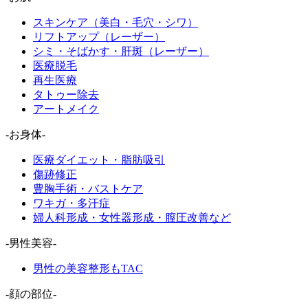
スキンケア（美白・毛穴・シワ）
リフトアップ（レーザー）
シミ・そばかす・肝斑（レーザー）
医療脱毛
再生医療
タトゥー除去
アートメイク
-お身体-
医療ダイエット・脂肪吸引
傷跡修正
豊胸手術・バストケア
ワキガ・多汗症
婦人科形成・女性器形成・膣圧改善など
-男性美容-
男性の美容整形もTAC
-顔の部位-