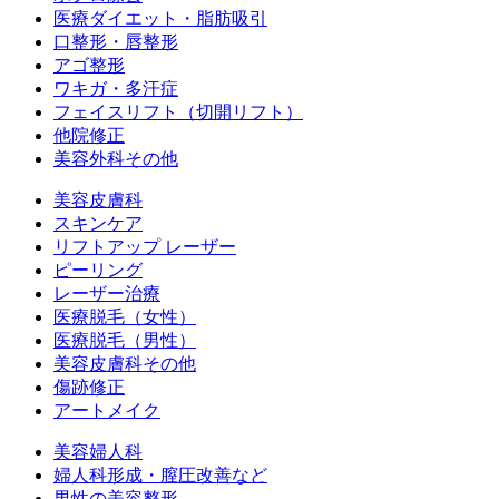
医療ダイエット・脂肪吸引
口整形・唇整形
アゴ整形
ワキガ・多汗症
フェイスリフト（切開リフト）
他院修正
美容外科その他
美容皮膚科
スキンケア
リフトアップ レーザー
ピーリング
レーザー治療
医療脱毛（女性）
医療脱毛（男性）
美容皮膚科その他
傷跡修正
アートメイク
美容婦人科
婦人科形成・膣圧改善など
男性の美容整形