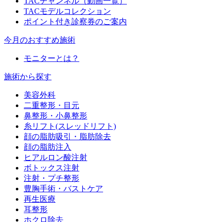
TACチャンネル（動画一覧）
TACモデルコレクション
ポイント付き診察券のご案内
今月のおすすめ施術
モニターとは？
施術から探す
美容外科
二重整形・目元
鼻整形・小鼻整形
糸リフト(スレッドリフト)
顔の脂肪吸引・脂肪除去
顔の脂肪注入
ヒアルロン酸注射
ボトックス注射
注射・プチ整形
豊胸手術・バストケア
再生医療
耳整形
ホクロ除去