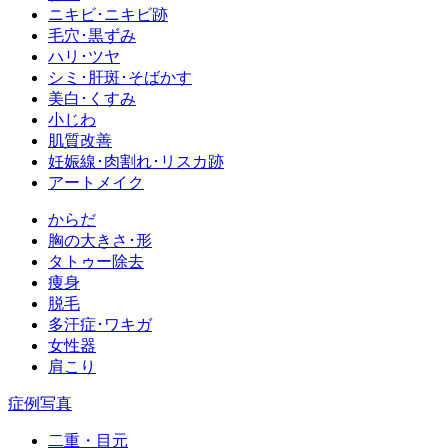
ニキビ･ニキビ跡
毛穴･黒ずみ
ハリ･ツヤ
シミ･肝斑･そばかす
美白･くすみ
小じわ
肌質改善
妊娠線･肉割れ･リスカ跡
アートメイク
からだ
胸の大きさ･形
タトゥー除去
痩身
脱毛
多汗症･ワキガ
女性器
肩こり
症例写真
二重・目元