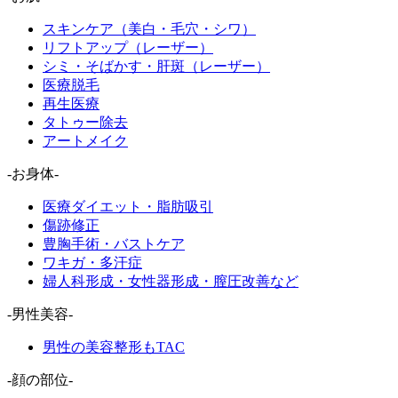
スキンケア（美白・毛穴・シワ）
リフトアップ（レーザー）
シミ・そばかす・肝斑（レーザー）
医療脱毛
再生医療
タトゥー除去
アートメイク
-お身体-
医療ダイエット・脂肪吸引
傷跡修正
豊胸手術・バストケア
ワキガ・多汗症
婦人科形成・女性器形成・膣圧改善など
-男性美容-
男性の美容整形もTAC
-顔の部位-