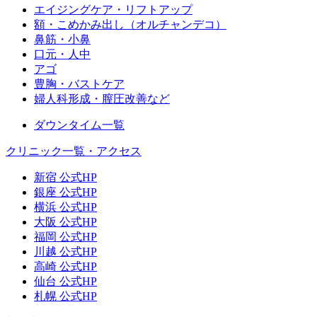
エイジングケア・リフトアップ
額・こめかみ出し（オルチャンデコ）
鼻筋・小鼻
口元・人中
アゴ
豊胸・バストケア
婦人科形成・膣圧改善など
ダウンタイム一覧
クリニック一覧・アクセス
新宿 公式HP
銀座 公式HP
横浜 公式HP
大阪 公式HP
福岡 公式HP
川越 公式HP
高崎 公式HP
仙台 公式HP
札幌 公式HP