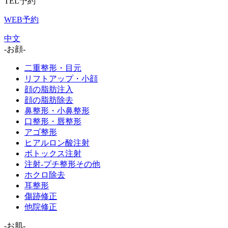
TEL予約
WEB予約
中文
-お顔-
二重整形・目元
リフトアップ・小顔
顔の脂肪注入
顔の脂肪除去
鼻整形・小鼻整形
口整形・唇整形
アゴ整形
ヒアルロン酸注射
ボトックス注射
注射-プチ整形その他
ホクロ除去
耳整形
傷跡修正
他院修正
-お肌-