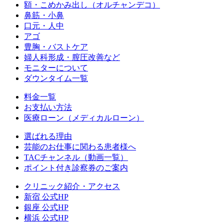
額・こめかみ出し（オルチャンデコ）
鼻筋・小鼻
口元・人中
アゴ
豊胸・バストケア
婦人科形成・膣圧改善など
モニターについて
ダウンタイム一覧
料金一覧
お支払い方法
医療ローン（メディカルローン）
選ばれる理由
芸能のお仕事に関わる患者様へ
TACチャンネル（動画一覧）
ポイント付き診察券のご案内
クリニック紹介・アクセス
新宿 公式HP
銀座 公式HP
横浜 公式HP