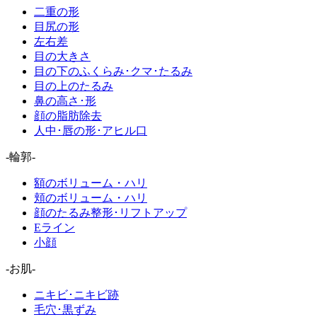
二重の形
目尻の形
左右差
目の大きさ
目の下のふくらみ･クマ･たるみ
目の上のたるみ
鼻の高さ･形
顔の脂肪除去
人中･唇の形･アヒル口
-輪郭-
額のボリューム・ハリ
頬のボリューム・ハリ
顔のたるみ整形･リフトアップ
Eライン
小顔
-お肌-
ニキビ･ニキビ跡
毛穴･黒ずみ