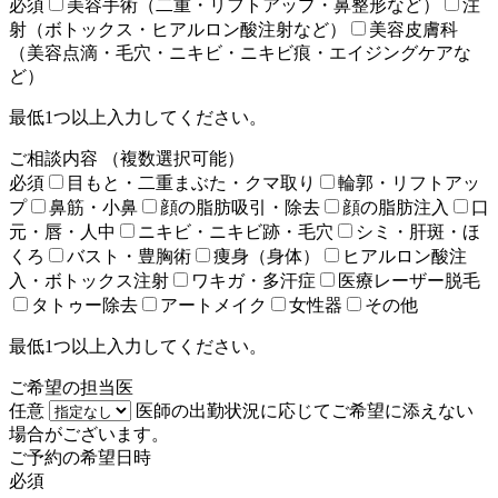
必須
美容手術（二重・リフトアップ・鼻整形など）
注
射（ボトックス・ヒアルロン酸注射など）
美容皮膚科
（美容点滴・毛穴・ニキビ・ニキビ痕・エイジングケアな
ど）
最低1つ以上入力してください。
ご相談内容
（複数選択可能）
必須
目もと・二重まぶた・クマ取り
輪郭・リフトアッ
プ
鼻筋・小鼻
顔の脂肪吸引・除去
顔の脂肪注入
口
元・唇・人中
ニキビ・ニキビ跡・毛穴
シミ・肝斑・ほ
くろ
バスト・豊胸術
痩身（身体）
ヒアルロン酸注
入・ボトックス注射
ワキガ・多汗症
医療レーザー脱毛
タトゥー除去
アートメイク
女性器
その他
最低1つ以上入力してください。
ご希望の担当医
任意
医師の出勤状況に応じてご希望に添えない
場合がございます。
ご予約の希望日時
必須