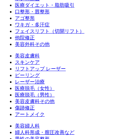
医療ダイエット・脂肪吸引
口整形・唇整形
アゴ整形
ワキガ・多汗症
フェイスリフト（切開リフト）
他院修正
美容外科その他
美容皮膚科
スキンケア
リフトアップ レーザー
ピーリング
レーザー治療
医療脱毛（女性）
医療脱毛（男性）
美容皮膚科その他
傷跡修正
アートメイク
美容婦人科
婦人科形成・膣圧改善など
男性の美容整形