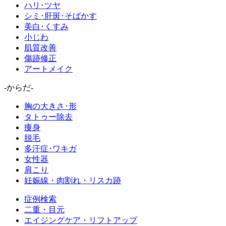
ハリ･ツヤ
シミ･肝斑･そばかす
美白･くすみ
小じわ
肌質改善
傷跡修正
アートメイク
-からだ-
胸の大きさ･形
タトゥー除去
痩身
脱毛
多汗症･ワキガ
女性器
肩こり
妊娠線・肉割れ・リスカ跡
症例検索
二重・目元
エイジングケア・リフトアップ