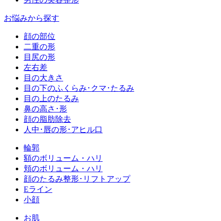
お悩みから探す
顔の部位
二重の形
目尻の形
左右差
目の大きさ
目の下のふくらみ･クマ･たるみ
目の上のたるみ
鼻の高さ･形
顔の脂肪除去
人中･唇の形･アヒル口
輪郭
額のボリューム・ハリ
頬のボリューム・ハリ
顔のたるみ整形･リフトアップ
Eライン
小顔
お肌