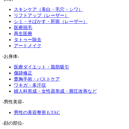
スキンケア（美白・毛穴・シワ）
リフトアップ（レーザー）
シミ・そばかす・肝斑（レーザー）
医療脱毛
再生医療
タトゥー除去
アートメイク
-お身体-
医療ダイエット・脂肪吸引
傷跡修正
豊胸手術・バストケア
ワキガ・多汗症
婦人科形成・女性器形成・膣圧改善など
-男性美容-
男性の美容整形もTAC
-顔の部位-