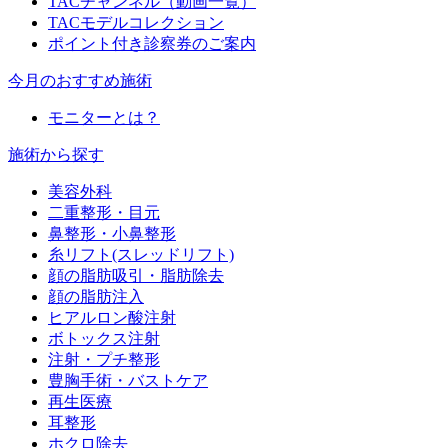
TACチャンネル（動画一覧）
TACモデルコレクション
ポイント付き診察券のご案内
今月のおすすめ施術
モニターとは？
施術から探す
美容外科
二重整形・目元
鼻整形・小鼻整形
糸リフト(スレッドリフト)
顔の脂肪吸引・脂肪除去
顔の脂肪注入
ヒアルロン酸注射
ボトックス注射
注射・プチ整形
豊胸手術・バストケア
再生医療
耳整形
ホクロ除去