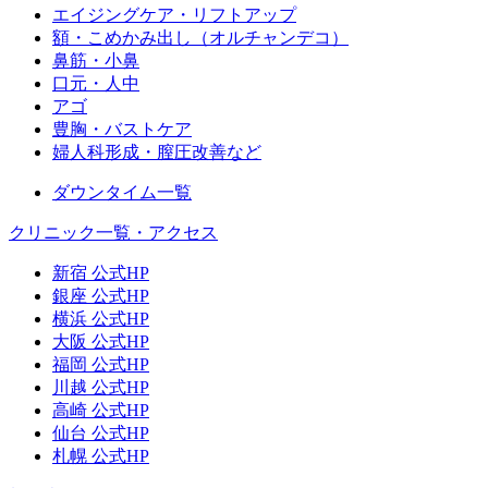
エイジングケア・リフトアップ
額・こめかみ出し（オルチャンデコ）
鼻筋・小鼻
口元・人中
アゴ
豊胸・バストケア
婦人科形成・膣圧改善など
ダウンタイム一覧
クリニック一覧・アクセス
新宿 公式HP
銀座 公式HP
横浜 公式HP
大阪 公式HP
福岡 公式HP
川越 公式HP
高崎 公式HP
仙台 公式HP
札幌 公式HP