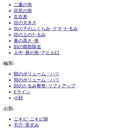
二重の形
目尻の形
左右差
目の大きさ
目の下のふくらみ･クマ･たるみ
目の上のたるみ
鼻の高さ･形
顔の脂肪除去
人中･唇の形･アヒル口
-輪郭-
額のボリューム・ハリ
頬のボリューム・ハリ
顔のたるみ整形･リフトアップ
Eライン
小顔
-お肌-
ニキビ･ニキビ跡
毛穴･黒ずみ