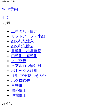
TEL予約
WEB予約
中文
-お顔-
二重整形・目元
リフトアップ・小顔
顔の脂肪注入
顔の脂肪除去
鼻整形・小鼻整形
口整形・唇整形
アゴ整形
ヒアルロン酸注射
ボトックス注射
注射-プチ整形その他
ホクロ除去
耳整形
傷跡修正
他院修正
-お肌-