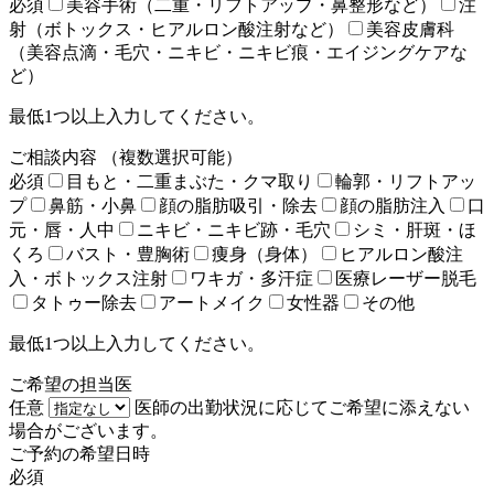
必須
美容手術（二重・リフトアップ・鼻整形など）
注
射（ボトックス・ヒアルロン酸注射など）
美容皮膚科
（美容点滴・毛穴・ニキビ・ニキビ痕・エイジングケアな
ど）
最低1つ以上入力してください。
ご相談内容
（複数選択可能）
必須
目もと・二重まぶた・クマ取り
輪郭・リフトアッ
プ
鼻筋・小鼻
顔の脂肪吸引・除去
顔の脂肪注入
口
元・唇・人中
ニキビ・ニキビ跡・毛穴
シミ・肝斑・ほ
くろ
バスト・豊胸術
痩身（身体）
ヒアルロン酸注
入・ボトックス注射
ワキガ・多汗症
医療レーザー脱毛
タトゥー除去
アートメイク
女性器
その他
最低1つ以上入力してください。
ご希望の担当医
任意
医師の出勤状況に応じてご希望に添えない
場合がございます。
ご予約の希望日時
必須