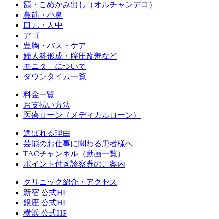
額・こめかみ出し（オルチャンデコ）
鼻筋・小鼻
口元・人中
アゴ
豊胸・バストケア
婦人科形成・膣圧改善など
モニターについて
ダウンタイム一覧
料金一覧
お支払い方法
医療ローン（メディカルローン）
選ばれる理由
芸能のお仕事に関わる患者様へ
TACチャンネル（動画一覧）
ポイント付き診察券のご案内
クリニック紹介・アクセス
新宿 公式HP
銀座 公式HP
横浜 公式HP