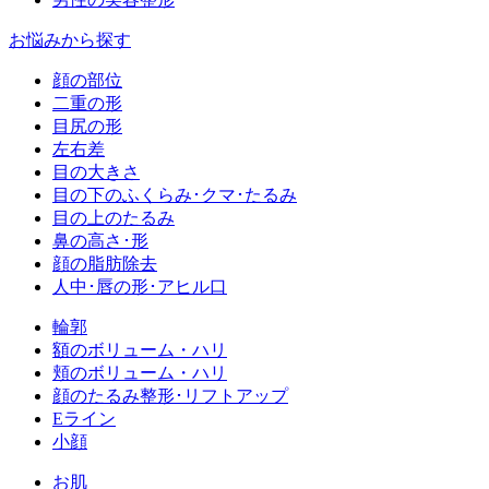
お悩みから探す
顔の部位
二重の形
目尻の形
左右差
目の大きさ
目の下のふくらみ･クマ･たるみ
目の上のたるみ
鼻の高さ･形
顔の脂肪除去
人中･唇の形･アヒル口
輪郭
額のボリューム・ハリ
頬のボリューム・ハリ
顔のたるみ整形･リフトアップ
Eライン
小顔
お肌