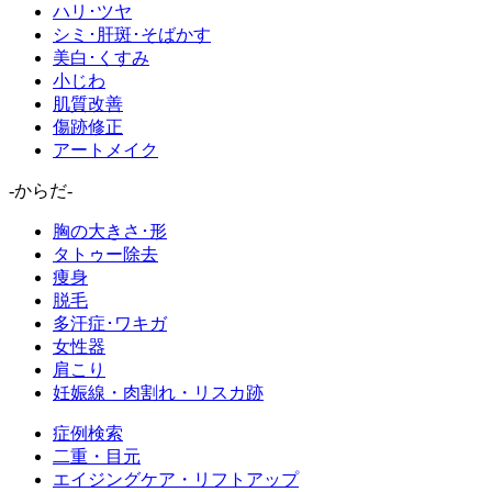
ハリ･ツヤ
シミ･肝斑･そばかす
美白･くすみ
小じわ
肌質改善
傷跡修正
アートメイク
-からだ-
胸の大きさ･形
タトゥー除去
痩身
脱毛
多汗症･ワキガ
女性器
肩こり
妊娠線・肉割れ・リスカ跡
症例検索
二重・目元
エイジングケア・リフトアップ