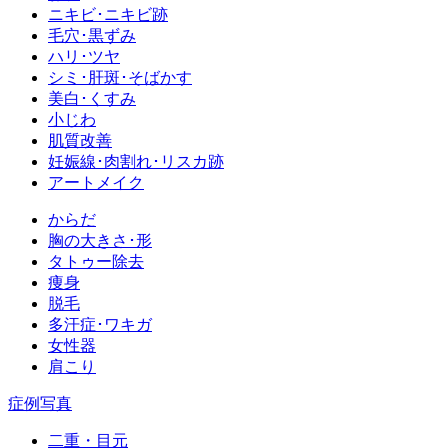
ニキビ･ニキビ跡
毛穴･黒ずみ
ハリ･ツヤ
シミ･肝斑･そばかす
美白･くすみ
小じわ
肌質改善
妊娠線･肉割れ･リスカ跡
アートメイク
からだ
胸の大きさ･形
タトゥー除去
痩身
脱毛
多汗症･ワキガ
女性器
肩こり
症例写真
二重・目元