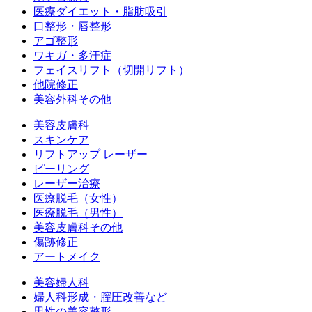
医療ダイエット・脂肪吸引
口整形・唇整形
アゴ整形
ワキガ・多汗症
フェイスリフト（切開リフト）
他院修正
美容外科その他
美容皮膚科
スキンケア
リフトアップ レーザー
ピーリング
レーザー治療
医療脱毛（女性）
医療脱毛（男性）
美容皮膚科その他
傷跡修正
アートメイク
美容婦人科
婦人科形成・膣圧改善など
男性の美容整形