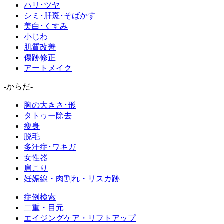
ハリ･ツヤ
シミ･肝斑･そばかす
美白･くすみ
小じわ
肌質改善
傷跡修正
アートメイク
-からだ-
胸の大きさ･形
タトゥー除去
痩身
脱毛
多汗症･ワキガ
女性器
肩こり
妊娠線・肉割れ・リスカ跡
症例検索
二重・目元
エイジングケア・リフトアップ