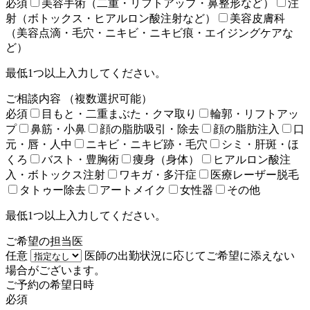
必須
美容手術（二重・リフトアップ・鼻整形など）
注
射（ボトックス・ヒアルロン酸注射など）
美容皮膚科
（美容点滴・毛穴・ニキビ・ニキビ痕・エイジングケアな
ど）
最低1つ以上入力してください。
ご相談内容
（複数選択可能）
必須
目もと・二重まぶた・クマ取り
輪郭・リフトアッ
プ
鼻筋・小鼻
顔の脂肪吸引・除去
顔の脂肪注入
口
元・唇・人中
ニキビ・ニキビ跡・毛穴
シミ・肝斑・ほ
くろ
バスト・豊胸術
痩身（身体）
ヒアルロン酸注
入・ボトックス注射
ワキガ・多汗症
医療レーザー脱毛
タトゥー除去
アートメイク
女性器
その他
最低1つ以上入力してください。
ご希望の担当医
任意
医師の出勤状況に応じてご希望に添えない
場合がございます。
ご予約の希望日時
必須