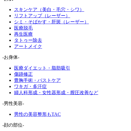
スキンケア（美白・毛穴・シワ）
リフトアップ（レーザー）
シミ・そばかす・肝斑（レーザー）
医療脱毛
再生医療
タトゥー除去
アートメイク
-お身体-
医療ダイエット・脂肪吸引
傷跡修正
豊胸手術・バストケア
ワキガ・多汗症
婦人科形成・女性器形成・膣圧改善など
-男性美容-
男性の美容整形もTAC
-顔の部位-