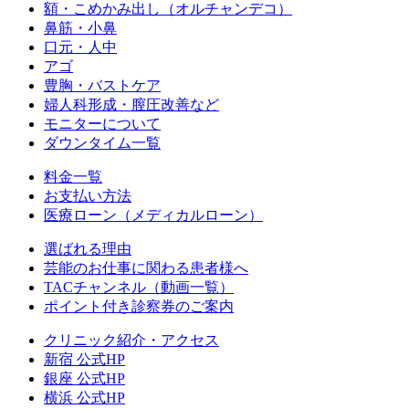
額・こめかみ出し（オルチャンデコ）
鼻筋・小鼻
口元・人中
アゴ
豊胸・バストケア
婦人科形成・膣圧改善など
モニターについて
ダウンタイム一覧
料金一覧
お支払い方法
医療ローン（メディカルローン）
選ばれる理由
芸能のお仕事に関わる患者様へ
TACチャンネル（動画一覧）
ポイント付き診察券のご案内
クリニック紹介・アクセス
新宿 公式HP
銀座 公式HP
横浜 公式HP