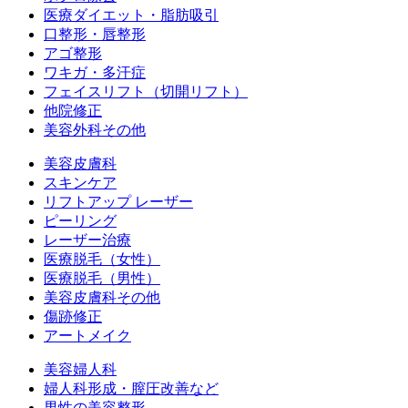
医療ダイエット・脂肪吸引
口整形・唇整形
アゴ整形
ワキガ・多汗症
フェイスリフト（切開リフト）
他院修正
美容外科その他
美容皮膚科
スキンケア
リフトアップ レーザー
ピーリング
レーザー治療
医療脱毛（女性）
医療脱毛（男性）
美容皮膚科その他
傷跡修正
アートメイク
美容婦人科
婦人科形成・膣圧改善など
男性の美容整形