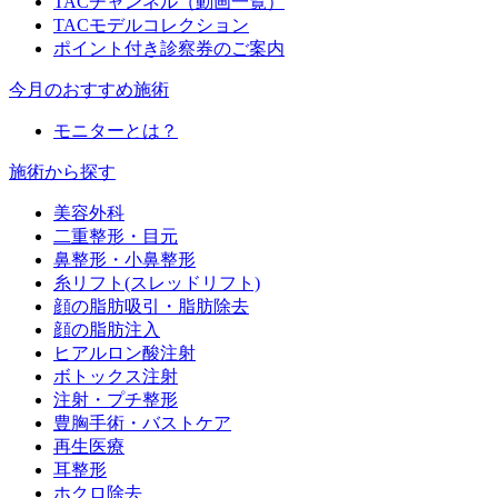
TACチャンネル（動画一覧）
TACモデルコレクション
ポイント付き診察券のご案内
今月のおすすめ施術
モニターとは？
施術から探す
美容外科
二重整形・目元
鼻整形・小鼻整形
糸リフト(スレッドリフト)
顔の脂肪吸引・脂肪除去
顔の脂肪注入
ヒアルロン酸注射
ボトックス注射
注射・プチ整形
豊胸手術・バストケア
再生医療
耳整形
ホクロ除去