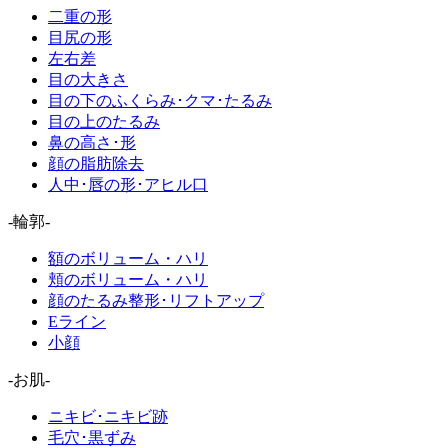
二重の形
目尻の形
左右差
目の大きさ
目の下のふくらみ･クマ･たるみ
目の上のたるみ
鼻の高さ･形
顔の脂肪除去
人中･唇の形･アヒル口
-輪郭-
額のボリューム・ハリ
頬のボリューム・ハリ
顔のたるみ整形･リフトアップ
Eライン
小顔
-お肌-
ニキビ･ニキビ跡
毛穴･黒ずみ