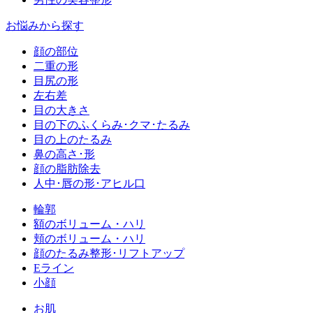
お悩みから探す
顔の部位
二重の形
目尻の形
左右差
目の大きさ
目の下のふくらみ･クマ･たるみ
目の上のたるみ
鼻の高さ･形
顔の脂肪除去
人中･唇の形･アヒル口
輪郭
額のボリューム・ハリ
頬のボリューム・ハリ
顔のたるみ整形･リフトアップ
Eライン
小顔
お肌