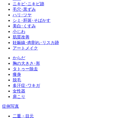
ニキビ･ニキビ跡
毛穴･黒ずみ
ハリ･ツヤ
シミ･肝斑･そばかす
美白･くすみ
小じわ
肌質改善
妊娠線･肉割れ･リスカ跡
アートメイク
からだ
胸の大きさ･形
タトゥー除去
痩身
脱毛
多汗症･ワキガ
女性器
肩こり
症例写真
二重・目元