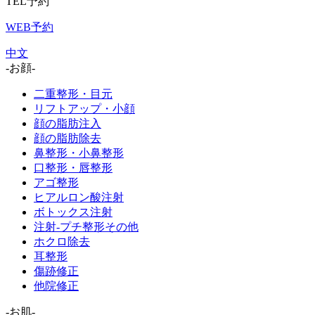
TEL予約
WEB予約
中文
-お顔-
二重整形・目元
リフトアップ・小顔
顔の脂肪注入
顔の脂肪除去
鼻整形・小鼻整形
口整形・唇整形
アゴ整形
ヒアルロン酸注射
ボトックス注射
注射-プチ整形その他
ホクロ除去
耳整形
傷跡修正
他院修正
-お肌-