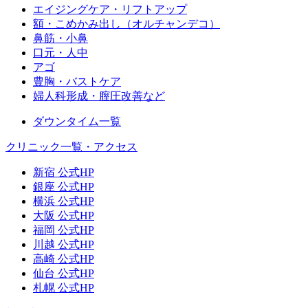
エイジングケア・リフトアップ
額・こめかみ出し（オルチャンデコ）
鼻筋・小鼻
口元・人中
アゴ
豊胸・バストケア
婦人科形成・膣圧改善など
ダウンタイム一覧
クリニック一覧・アクセス
新宿 公式HP
銀座 公式HP
横浜 公式HP
大阪 公式HP
福岡 公式HP
川越 公式HP
高崎 公式HP
仙台 公式HP
札幌 公式HP